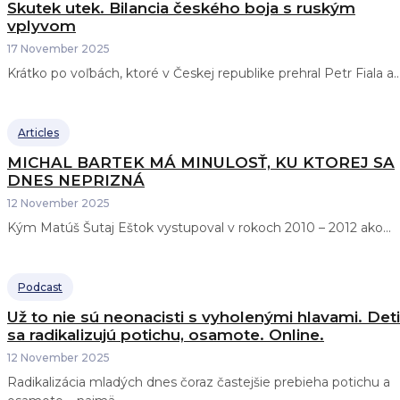
Skutek utek. Bilancia českého boja s ruským
vplyvom
17 November 2025
Krátko po voľbách, ktoré v Českej republike prehral Petr Fiala a..
Articles
MICHAL BARTEK MÁ MINULOSŤ, KU KTOREJ SA
DNES NEPRIZNÁ
12 November 2025
Kým Matúš Šutaj Eštok vystupoval v rokoch 2010 – 2012 ako...
Podcast
Už to nie sú neonacisti s vyholenými hlavami. Deti
sa radikalizujú potichu, osamote. Online.
12 November 2025
Radikalizácia mladých dnes čoraz častejšie prebieha potichu a