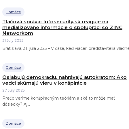
Domáce
Tlačová správa: Infosecurity.sk reaguje na
medializované informácie o spolupráci so ZINC
Networkom
31 July 2025
Bratislava, 31. júla 2025 – V čase, keď viacerí predstavitelia vládnej
Domáce
Oslabujú demokraciu, nahrávajú autokratom: Ako
vedci skúmajú vieru v konšpirácie
27 July 2025
Prečo veríme konšpiračným teóriám a aké to môže mať
dôsledky? Aj...
Domáce