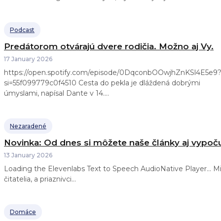
Podcast
Predátorom otvárajú dvere rodičia. Možno aj Vy.
17 January 2026
https://open.spotify.com/episode/0DqconbOOwjhZnKSl4E5e9
si=55f099779c0f4510 Cesta do pekla je dláždená dobrými
úmyslami, napísal Dante v 14....
Nezaradené
Novinka: Od dnes si môžete naše články aj vypoč
13 January 2026
Loading the Elevenlabs Text to Speech AudioNative Player... Milí
čitatelia, a priaznivci...
Domáce