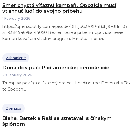
Smer chystá víťaznú kampaň. Opozícia musí
vtiahnuť ľudí do svojho príbehu
1 February 2026
https://open.spotify.com/episode/0HJjbG3VXPuRJbj9FJ1Im0?
si=93849a696af44050 Bez emócie a príbehu: opozícia nevie
komunikovať ani vlastný program. Minuta: Pripraví...
Zahraničné
Donaldov puč: Pád americkej demokracie
29 January 2026
Trump sa pokúša o ústavný prevrat. Loading the Elevenlabs Text
to Speech...
Domáce
Blaha, Bartek a Raši sa stretávali s čínskym
špiónom