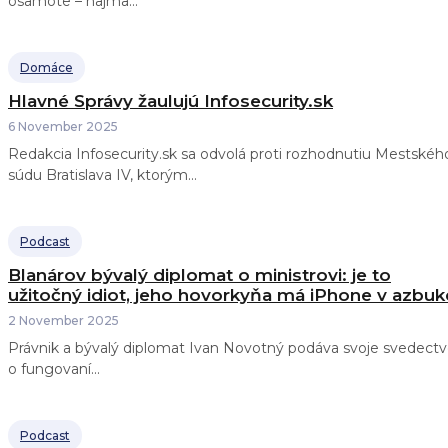
osamote – najmä...
Domáce
Hlavné Správy žaulujú Infosecurity.sk
6 November 2025
Redakcia Infosecurity.sk sa odvolá proti rozhodnutiu Mestskéh
súdu Bratislava IV, ktorým...
Podcast
Blanárov bývalý diplomat o ministrovi: je to
užitočný idiot, jeho hovorkyňa má iPhone v azbuk
2 November 2025
Právnik a bývalý diplomat Ivan Novotný podáva svoje svedect
o fungovaní...
Podcast