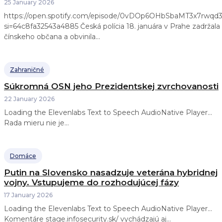
25 January 2026
https://open.spotify.com/episode/0vDOp6OHbSbaMT3x7rwqd
si=64c8fa32543a4885 Česká polícia 18. januára v Prahe zadržala
čínskeho občana a obvinila...
Zahraničné
Súkromná OSN jeho Prezidentskej zvrchovanosti
22 January 2026
Loading the Elevenlabs Text to Speech AudioNative Player...
Rada mieru nie je...
Domáce
Putin na Slovensko nasadzuje veterána hybridnej
vojny. Vstupujeme do rozhodujúcej fázy
17 January 2026
Loading the Elevenlabs Text to Speech AudioNative Player...
Komentáre stage.infosecurity.sk/ vychádzajú aj...