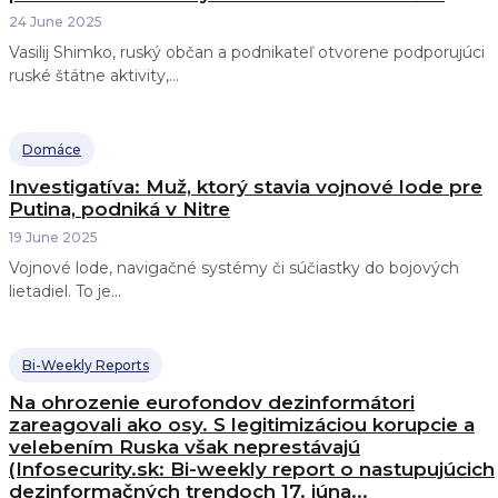
24 June 2025
Vasilij Shimko, ruský občan a podnikateľ otvorene podporujúci
ruské štátne aktivity,...
Domáce
Investigatíva: Muž, ktorý stavia vojnové lode pre
Putina, podniká v Nitre
19 June 2025
Vojnové lode, navigačné systémy či súčiastky do bojových
lietadiel. To je...
Bi-Weekly Reports
Na ohrozenie eurofondov dezinformátori
zareagovali ako osy. S legitimizáciou korupcie a
velebením Ruska však neprestávajú
(Infosecurity.sk: Bi-weekly report o nastupujúcich
dezinformačných trendoch 17. júna...