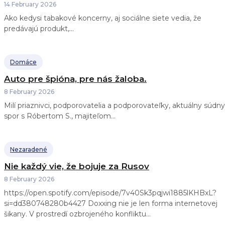
14 February 2026
Ako kedysi tabakové koncerny, aj sociálne siete vedia, že
predávajú produkt,...
Domáce
Auto pre špióna, pre nás žaloba.
8 February 2026
Milí priaznivci, podporovatelia a podporovateľky, aktuálny súdny
spor s Róbertom S., majiteľom...
Nezaradené
Nie každý vie, že bojuje za Rusov
8 February 2026
https://open.spotify.com/episode/7v40Sk3pqjwi1885lKHBxL?
si=dd380748280b4427 Doxxing nie je len forma internetovej
šikany. V prostredí ozbrojeného konfliktu...