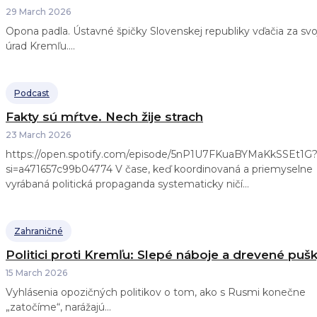
29 March 2026
Opona padla. Ústavné špičky Slovenskej republiky vďačia za svo
úrad Kremľu....
Podcast
Fakty sú mŕtve. Nech žije strach
23 March 2026
https://open.spotify.com/episode/5nP1U7FKuaBYMaKkSSEt1G
si=a471657c99b04774 V čase, keď koordinovaná a priemyselne
vyrábaná politická propaganda systematicky ničí...
Zahraničné
Politici proti Kremľu: Slepé náboje a drevené puš
15 March 2026
Vyhlásenia opozičných politikov o tom, ako s Rusmi konečne
„zatočíme“, narážajú...