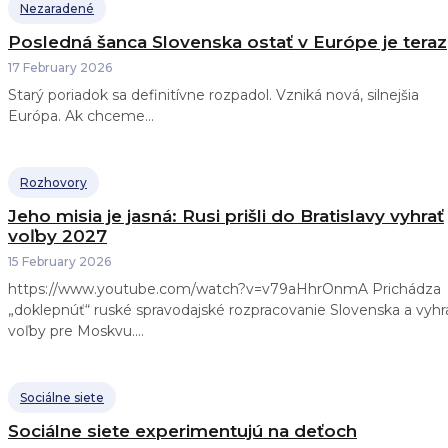
Nezaradené
Posledná šanca Slovenska ostať v Európe je teraz
17 February 2026
Starý poriadok sa definitívne rozpadol. Vzniká nová, silnejšia
Európa. Ak chceme...
Rozhovory
Jeho misia je jasná: Rusi prišli do Bratislavy vyhrať
voľby 2027
15 February 2026
https://www.youtube.com/watch?v=v79aHhrOnmA Prichádza
„doklepnúť“ ruské spravodajské rozpracovanie Slovenska a vyhr
voľby pre Moskvu....
Sociálne siete
Sociálne siete experimentujú na deťoch