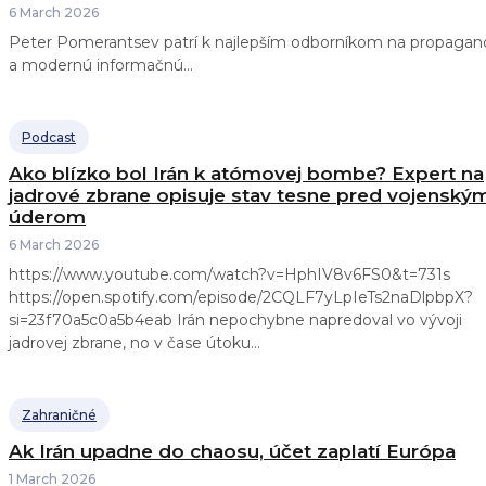
6 March 2026
Peter Pomerantsev patrí k najlepším odborníkom na propagan
a modernú informačnú...
Podcast
Ako blízko bol Irán k atómovej bombe? Expert na
jadrové zbrane opisuje stav tesne pred vojenský
úderom
6 March 2026
https://www.youtube.com/watch?v=HphIV8v6FS0&t=731s
https://open.spotify.com/episode/2CQLF7yLpIeTs2naDlpbpX?
si=23f70a5c0a5b4eab Irán nepochybne napredoval vo vývoji
jadrovej zbrane, no v čase útoku...
Zahraničné
Ak Irán upadne do chaosu, účet zaplatí Európa
1 March 2026