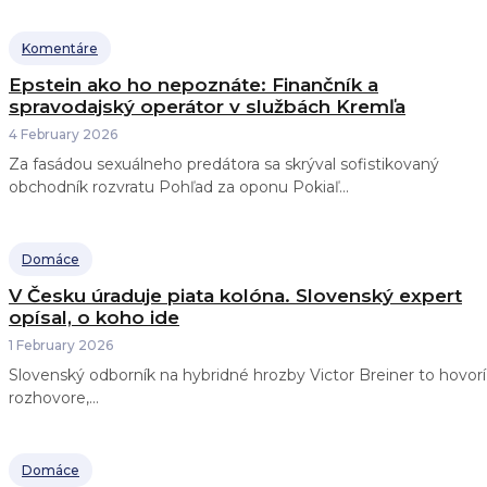
Komentáre
Epstein ako ho nepoznáte: Finančník a
spravodajský operátor v službách Kremľa
4 February 2026
Za fasádou sexuálneho predátora sa skrýval sofistikovaný
obchodník rozvratu Pohľad za oponu Pokiaľ...
Domáce
V Česku úraduje piata kolóna. Slovenský expert
opísal, o koho ide
1 February 2026
Slovenský odborník na hybridné hrozby Victor Breiner to hovorí
rozhovore,...
Domáce