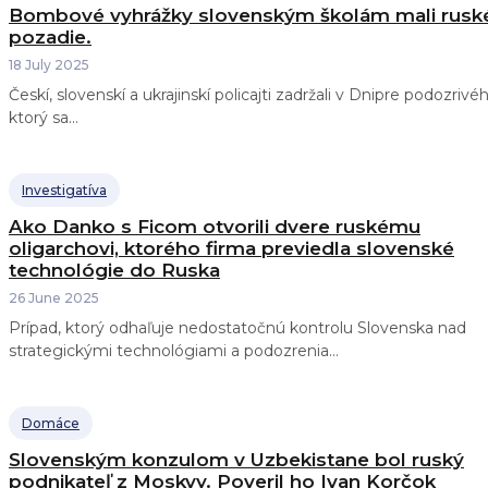
Bombové vyhrážky slovenským školám mali rusk
pozadie.
18 July 2025
Českí, slovenskí a ukrajinskí policajti zadržali v Dnipre podozrivé
ktorý sa...
Investigatíva
Ako Danko s Ficom otvorili dvere ruskému
oligarchovi, ktorého firma previedla slovenské
technológie do Ruska
26 June 2025
Prípad, ktorý odhaľuje nedostatočnú kontrolu Slovenska nad
strategickými technológiami a podozrenia...
Domáce
Slovenským konzulom v Uzbekistane bol ruský
podnikateľ z Moskvy. Poveril ho Ivan Korčok