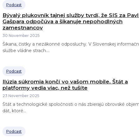
Podcast
Bývalý plukovník tajnej služby tvrdí, že SIS za Pav
Gašpara odpočúva a šikanuje nepohodlných
zamestnancov
30 November 2025
Šikana, čistky a nezákonné odposluchy. V Slovenskej informačn
službe vládne strach....
Podcast
Ilúzia súkromia končí vo vašom mobile. Štát a
platformy vedia viac, než tušíte
23 November 2025
Štát a technologické spoločnosti o nás zbierajú obrovské obje
dát, ktoré...
Podcast