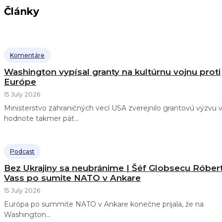
Články
Komentáre
Washington vypísal granty na kultúrnu vojnu proti
Európe
15 July 2026
Ministerstvo zahraničných vecí USA zverejnilo grantovú výzvu 
hodnote takmer päť...
Podcast
Bez Ukrajiny sa neubránime | Šéf Globsecu Róber
Vass po sumite NATO v Ankare
15 July 2026
Európa po summite NATO v Ankare konečne prijala, že na
Washington...