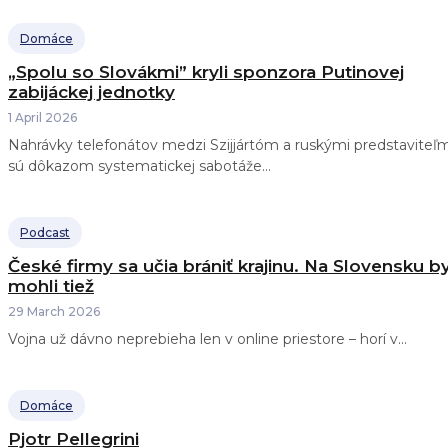
Domáce
„Spolu so Slovákmi” kryli sponzora Putinovej
zabijáckej jednotky
1 April 2026
Nahrávky telefonátov medzi Szijjártóm a ruskými predstaviteľm
sú dôkazom systematickej sabotáže...
Podcast
České firmy sa učia brániť krajinu. Na Slovensku b
mohli tiež
29 March 2026
Vojna už dávno neprebieha len v online priestore – horí v...
Domáce
Pjotr Pellegrini