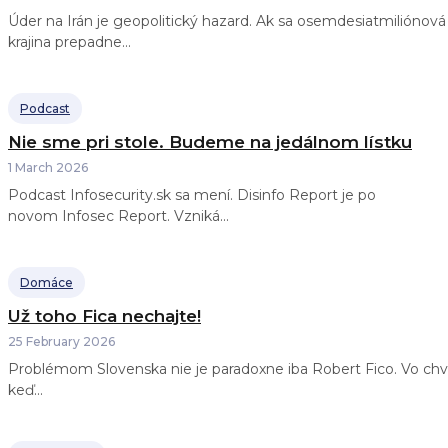
Úder na Irán je geopolitický hazard. Ak sa osemdesiatmiliónová
krajina prepadne...
Podcast
Nie sme pri stole. Budeme na jedálnom lístku
1 March 2026
Podcast Infosecurity.sk sa mení. Disinfo Report je po
novom Infosec Report. Vzniká...
Domáce
Už toho Fica nechajte!
25 February 2026
Problémom Slovenska nie je paradoxne iba Robert Fico. Vo chvíl
keď...