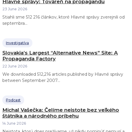
Hlavné správy: Továreň na propagandu
23 June 2026
Stiahli sme 512 216 článkov, ktoré Hlavné správy zverejnili od
septembra...
Investigatíva
Slovakia’s Largest “Alternative News” Site: A
Propaganda Factory
22 June 2026
We downloaded 512,216 articles published by Hlavné správy
between September 2007...
Podcast
Michal Vašečka: Čelíme neistote bez veľkého
štátnika a národného príbehu
14 June 2026
Neistota, ktorú dnes prežívame, už nikdy pominúť nemusí a