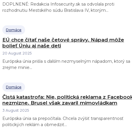
DOPLNENÉ: Redakcia Infosecurity.sk sa odvolala proti
rozhodnutiu Mestského súdu Bratislava IV, ktorým...
Domáce
EÚ chce čítať naše četové správy. Nápad môže
bolieť Úniu aj naše deti
20 August 2025
Európska únia prišla s ďalším nezmyselným nápadom, ktorý sa
zrejme minie...
Domáce
Čistá katastrofa: Nie, politická reklama z Faceboo
nezmizne. Brusel však zavaril mimovládkam
3 August 2025
Európska únia sa prepočítala. Chcela zvýšiť transparentnosť
politických reklám a obmedziť...