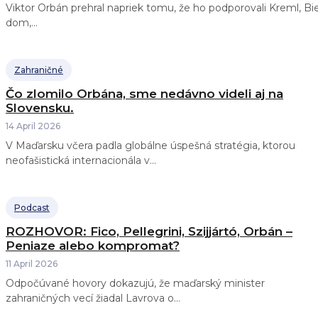
Viktor Orbán prehral napriek tomu, že ho podporovali Kreml, Bi
dom,...
Zahraničné
Čo zlomilo Orbána, sme nedávno videli aj na
Slovensku.
14 April 2026
V Maďarsku včera padla globálne úspešná stratégia, ktorou
neofašistická internacionála v...
Podcast
ROZHOVOR: Fico, Pellegrini, Szijjártó, Orbán –
Peniaze alebo kompromat?
11 April 2026
Odpočúvané hovory dokazujú, že maďarský minister
zahraničných vecí žiadal Lavrova o...