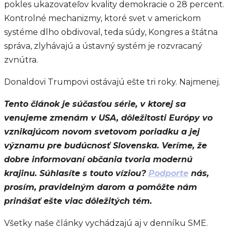
pokles ukazovateľov kvality demokracie o 28 percent.
Kontrolné mechanizmy, ktoré svet v americkom
systéme dlho obdivoval, teda súdy, Kongres a štátna
správa, zlyhávajú a ústavný systém je rozvracaný
zvnútra.
Donaldovi Trumpovi ostávajú ešte tri roky. Najmenej.
Tento článok je súčasťou série, v ktorej sa
venujeme zmenám v USA, dôležitosti Európy vo
vznikajúcom novom svetovom poriadku a jej
významu pre budúcnosť Slovenska. Veríme, že
dobre informovaní občania tvoria modernú
krajinu. Súhlasíte s touto víziou?
Podporte
nás,
prosím, pravidelným darom a pomôžte nám
prinášať ešte viac dôležitých tém.
Všetky naše články vychádzajú aj v denníku SME.