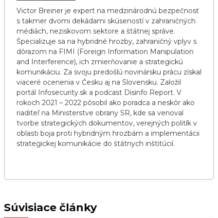
Victor Breiner je expert na medzinárodnú bezpečnosť
s takmer dvomi dekádami skúseností v zahraničných
médiách, neziskovom sektore a štátnej správe.
Špecializuje sa na hybridné hrozby, zahraničný vplyv s
dôrazom na FIMI (Foreign Information Manipulation
and Interference), ich zmierňovanie a strategickú
komunikáciu. Za svoju predošlú novinársku prácu získal
viaceré ocenenia v Česku aj na Slovensku. Založil
portál Infosecurity.sk a podcast Disinfo Report. V
rokoch 2021 – 2022 pôsobil ako poradca a neskôr ako
riaditeľ na Ministerstve obrany SR, kde sa venoval
tvorbe strategických dokumentov, verejných politík v
oblasti boja proti hybridným hrozbám a implementácii
strategickej komunikácie do štátnych inštitúcií.
Súvisiace články