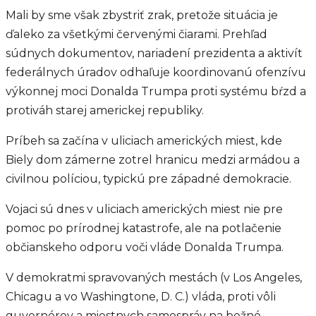
Mali by sme však zbystriť zrak, pretože situácia je
ďaleko za všetkými červenými čiarami. Prehľad
súdnych dokumentov, nariadení prezidenta a aktivít
federálnych úradov odhaľuje koordinovanú ofenzívu
výkonnej moci Donalda Trumpa proti systému bŕzd a
protiváh starej americkej republiky.
Príbeh sa začína v uliciach amerických miest, kde
Biely dom zámerne zotrel hranicu medzi armádou a
civilnou políciou, typickú pre západné demokracie.
Vojaci sú dnes v uliciach amerických miest nie pre
pomoc po prírodnej katastrofe, ale na potlačenie
občianskeho odporu voči vláde Donalda Trumpa.
V demokratmi spravovaných mestách (v Los Angeles,
Chicagu a vo Washingtone, D. C.) vláda, proti vôli
guvernérov a miestnych samospráv na bežné