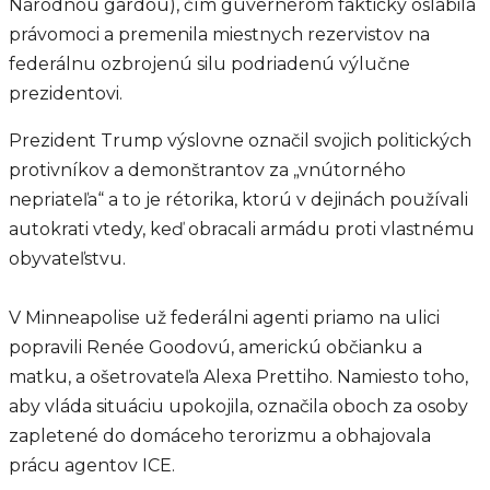
Národnou gardou), čím guvernérom fakticky oslabila
právomoci a premenila miestnych rezervistov na
federálnu ozbrojenú silu podriadenú výlučne
prezidentovi.
Prezident Trump výslovne označil svojich politických
protivníkov a demonštrantov za „vnútorného
nepriateľa“ a to je rétorika, ktorú v dejinách používali
autokrati vtedy, keď obracali armádu proti vlastnému
obyvateľstvu.
V Minneapolise už federálni agenti priamo na ulici
popravili Renée Goodovú, americkú občianku a
matku, a ošetrovateľa Alexa Prettiho. Namiesto toho,
aby vláda situáciu upokojila, označila oboch za osoby
zapletené do domáceho terorizmu a obhajovala
prácu agentov ICE.