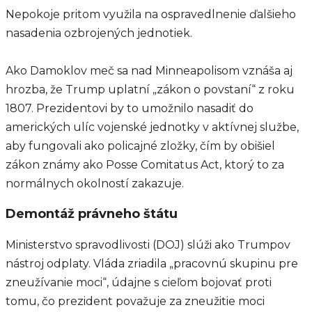
Nepokoje pritom využila na ospravedlnenie ďalšieho
nasadenia ozbrojených jednotiek.
Ako Damoklov meč sa nad Minneapolisom vznáša aj
hrozba, že Trump uplatní „zákon o povstaní“ z roku
1807. Prezidentovi by to umožnilo nasadiť do
amerických ulíc vojenské jednotky v aktívnej službe,
aby fungovali ako policajné zložky, čím by obišiel
zákon známy ako Posse Comitatus Act, ktorý to za
normálnych okolností zakazuje.
Demontáž právneho štátu
Ministerstvo spravodlivosti (DOJ) slúži ako Trumpov
nástroj odplaty. Vláda zriadila „pracovnú skupinu pre
zneužívanie moci“, údajne s cieľom bojovať proti
tomu, čo prezident považuje za zneužitie moci