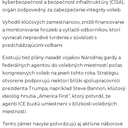
kyberbezpečnosť a bezpečnosť infraštruktúry (CISA),
orgán zodpovedný za zabezpečenie integrity volieb.
Vyhodili kľúčových zamestnancov, znížili financovanie
a monitorovanie hrozieb a vytlačili odborníkov, ktorí
vyvracali nepravdivé tvrdenia v súvislosti s
predchádzajúcimi voľbami.
Existujú tiež plány nasadiť vojakov Národnej gardy a
federálnych agentov do volebných miestností počas
kongresových volieb na jeseň tohto roka. Stratégiu
otvorene podporujú niektorí blízki spolupracovníci
prezidenta Trumpa, napríklad Steve Bannon, kľúčový
ideológ hnutia „America First“, ktorý potvrdil, že
agenti ICE budú umiestnení v blízkosti volebných
miestností.
Tento zámer navyše potvrdzujú aj aktívne náborové