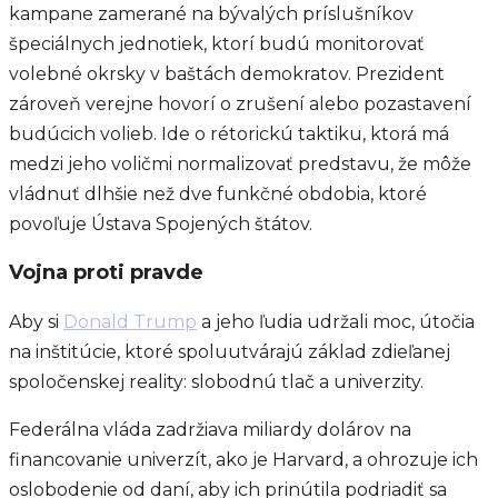
kampane zamerané na bývalých príslušníkov
špeciálnych jednotiek, ktorí budú monitorovať
volebné okrsky v baštách demokratov. Prezident
zároveň verejne hovorí o zrušení alebo pozastavení
budúcich volieb. Ide o rétorickú taktiku, ktorá má
medzi jeho voličmi normalizovať predstavu, že môže
vládnuť dlhšie než dve funkčné obdobia, ktoré
povoľuje Ústava Spojených štátov.
Vojna proti pravde
Aby si
Donald Trump
a jeho ľudia udržali moc, útočia
na inštitúcie, ktoré spoluutvárajú základ zdieľanej
spoločenskej reality: slobodnú tlač a univerzity.
Federálna vláda zadržiava miliardy dolárov na
financovanie univerzít, ako je Harvard, a ohrozuje ich
oslobodenie od daní, aby ich prinútila podriadiť sa