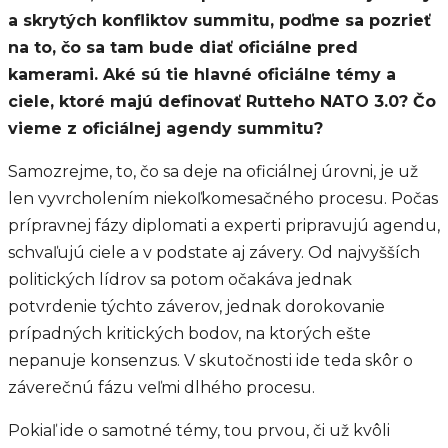
a skrytých konfliktov summitu, poďme sa pozrieť
na to, čo sa tam bude diať oficiálne pred
kamerami. Aké sú tie hlavné oficiálne témy a
ciele, ktoré majú definovať Rutteho NATO 3.0? Čo
vieme z oficiálnej agendy summitu?
Samozrejme, to, čo sa deje na oficiálnej úrovni, je už
len vyvrcholením niekoľkomesačného procesu. Počas
prípravnej fázy diplomati a experti pripravujú agendu,
schvaľujú ciele a v podstate aj závery. Od najvyšších
politických lídrov sa potom očakáva jednak
potvrdenie týchto záverov, jednak dorokovanie
prípadných kritických bodov, na ktorých ešte
nepanuje konsenzus. V skutočnosti ide teda skôr o
záverečnú fázu veľmi dlhého procesu.
Pokiaľ ide o samotné témy, tou prvou, či už kvôli