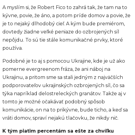
A myslím si, že Robert Fico to zahrá tak, že tam na to
kývne, povie, že áno, a potom príde domov a povie, že
je to nejaký dlhodobý cieľ. A kým bude premiérom,
dovtedy žiadne veľké peniaze do ozbrojených síl
nepôjdu. To sú tie stále komunikačné prvky, ktoré
používa.
Podobné je to aj s pomocou Ukrajine, kde je už ako
pomerne evergreenom fráza, že ani náboj na
Ukrajinu, a pritom sme sa stali jedným z najväčších
podporovateľov ukrajinských ozbrojených síl, čo sa
týka napríklad delostreleckých granátov. Takže aj v
tomto je možné očakávať podobný spôsob
komunikácie, on na to prikývne, bude ticho, a keď sa
vráti domov, spraví nejakú tlačovku, že nikdy nič.
K tým piatim percentám sa ešte za chvíľku