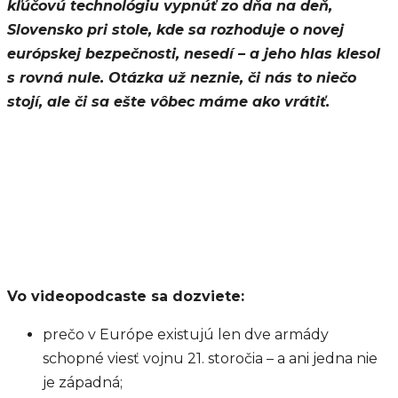
kľúčovú technológiu vypnúť zo dňa na deň,
Slovensko pri stole, kde sa rozhoduje o novej
európskej bezpečnosti, nesedí – a jeho hlas klesol
s rovná nule. Otázka už neznie, či nás to niečo
stojí, ale či sa ešte vôbec máme ako vrátiť.
Vo videopodcaste sa dozviete:
prečo v Európe existujú len dve armády
schopné viesť vojnu 21. storočia – a ani jedna nie
je západná;