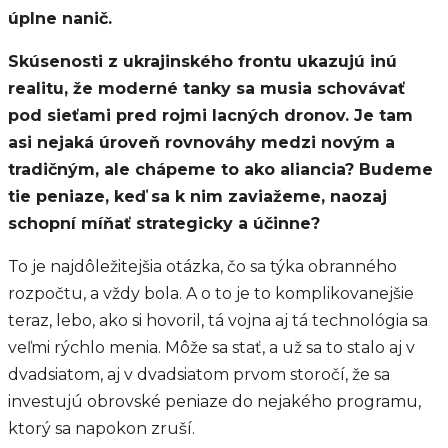
úplne nanič.
Skúsenosti z ukrajinského frontu ukazujú inú
realitu, že moderné tanky sa musia schovávať
pod sieťami pred rojmi lacných dronov. Je tam
asi nejaká úroveň rovnováhy medzi novým a
tradičným, ale chápeme to ako aliancia? Budeme
tie peniaze, keď sa k nim zaviažeme, naozaj
schopní míňať strategicky a účinne?
To je najdôležitejšia otázka, čo sa týka obranného
rozpočtu, a vždy bola. A o to je to komplikovanejšie
teraz, lebo, ako si hovoril, tá vojna aj tá technológia sa
veľmi rýchlo menia. Môže sa stať, a už sa to stalo aj v
dvadsiatom, aj v dvadsiatom prvom storočí, že sa
investujú obrovské peniaze do nejakého programu,
ktorý sa napokon zruší.