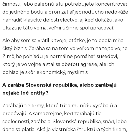
činnosti, lebo palebnú silu potrebujete koncentrovať
do jedného bodu a dron zatiaľ jednoducho nedokáže
nahradiť klasické delostrelectvo, aj keď dokážu, ako
ukazuje táto vojna, veľmi účinne spolupracovať.
Ale aby som sa vrátil k tvojej otázke, je to podľa mňa
čistý biznis. Zarába sa na tom vo veľkom na tejto vojne.
Z môjho pohľadu je normálne pomáhať susedovi,
ktorý je vo vojne a stal sa obeťou agresie, ale ich
pohľad je skôr ekonomický, myslím si.
A zarába Slovenská republika, alebo zarábajú
nejaké iné entity?
Zarábajú tie firmy, ktoré túto muníciu vyrábajú a
predávajú. A samozrejme, keď zarábajú tie
spoločnosti, zarába aj Slovenská republika, snáď, lebo
dane sa platia. Aká je vlastnícka štruktúra tých firiem,