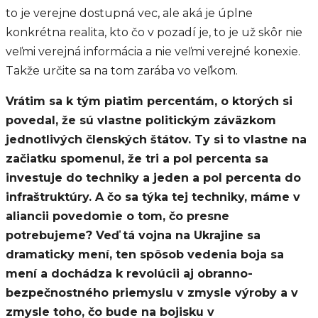
to je verejne dostupná vec, ale aká je úplne
konkrétna realita, kto čo v pozadí je, to je už skôr nie
veľmi verejná informácia a nie veľmi verejné konexie.
Takže určite sa na tom zarába vo veľkom.
Vrátim sa k tým piatim percentám, o ktorých si
povedal, že sú vlastne politickým záväzkom
jednotlivých členských štátov. Ty si to vlastne na
začiatku spomenul, že tri a pol percenta sa
investuje do techniky a jeden a pol percenta do
infraštruktúry. A čo sa týka tej techniky, máme v
aliancii povedomie o tom, čo presne
potrebujeme? Veď tá vojna na Ukrajine sa
dramaticky mení, ten spôsob vedenia boja sa
mení a dochádza k revolúcii aj obranno-
bezpečnostného priemyslu v zmysle výroby a v
zmysle toho, čo bude na bojisku v