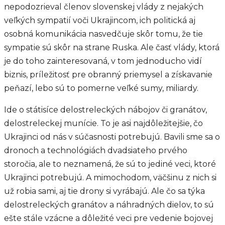
nepodozrieval členov slovenskej vlády z nejakých
veľkých sympatií voči Ukrajincom, ich politická aj
osobná komunikácia nasvedčuje skôr tomu, že tie
sympatie sú skôr na strane Ruska. Ale časť vlády, ktorá
je do toho zainteresovaná, v tom jednoducho vidí
biznis, príležitosť pre obranný priemysel a získavanie
peňazí, lebo sú to pomerne veľké sumy, miliardy.
Ide o státisíce delostreleckých nábojov či granátov,
delostreleckej munície. To je asi najdôležitejšie, čo
Ukrajinci od nás v súčasnosti potrebujú. Bavili sme sa o
dronoch a technológiách dvadsiateho prvého
storočia, ale to neznamená, že sú to jediné veci, ktoré
Ukrajinci potrebujú. A mimochodom, väčšinu z nich si
už robia sami, aj tie drony si vyrábajú. Ale čo sa týka
delostreleckých granátov a náhradných dielov, to sú
ešte stále vzácne a dôležité veci pre vedenie bojovej