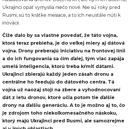
Ukrajinci opäť vymyslia niečo nové. Nie sú roky pred
Rusmi, sú to krátke mesiace, a to ich neustále núti k
inovácii.
Čiže dalo by sa vlastne povedať, že táto vojna,
ktorá teraz prebieha, je do veľkej miery aj dátová
vojna. Drony preberajú iniciatívu na frontovej línii
a do ich fungovania sa čím ďalej, tým viac zapája
umelá inteligencia, ktorú treba kŕmiť dátami.
Ukrajinci zbierajú každý jeden zásah dronu a
centrálne ho feedujú do dátového centra. Tá
vojna už naozaj stojí na zbere a vyhodnocovaní
dát z letu dronov, ktoré učia potom tie ďalšie
drony na ďalšiu generáciu. A to je možno aj to, čo
je zdrojom toho niekoľkomesačného náskoku,
ktorý majú Ukrajinci pred Rusmi, ale samozrejme
aj v iných oblastiach.