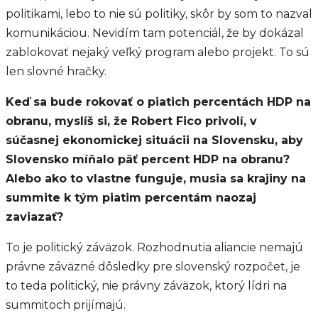
politikami, lebo to nie sú politiky, skôr by som to nazval
komunikáciou. Nevidím tam potenciál, že by dokázal
zablokovať nejaký veľký program alebo projekt. To sú
len slovné hračky.
Keď sa bude rokovať o piatich percentách HDP na
obranu, myslíš si, že Robert Fico privolí, v
súčasnej ekonomickej situácii na Slovensku, aby
Slovensko míňalo päť percent HDP na obranu?
Alebo ako to vlastne funguje, musia sa krajiny na
summite k tým piatim percentám naozaj
zaviazať?
To je politický záväzok. Rozhodnutia aliancie nemajú
právne záväzné dôsledky pre slovenský rozpočet, je
to teda politický, nie právny záväzok, ktorý lídri na
summitoch prijímajú.