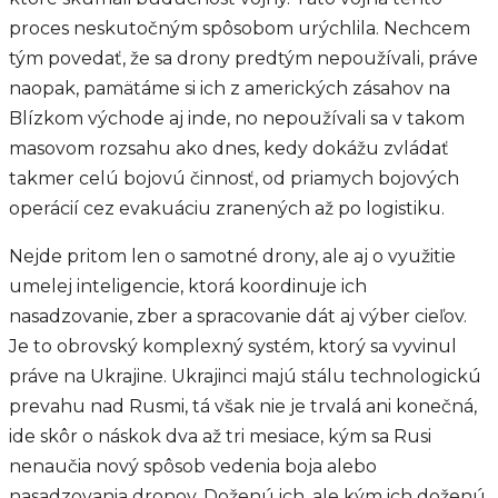
proces neskutočným spôsobom urýchlila. Nechcem
tým povedať, že sa drony predtým nepoužívali, práve
naopak, pamätáme si ich z amerických zásahov na
Blízkom východe aj inde, no nepoužívali sa v takom
masovom rozsahu ako dnes, kedy dokážu zvládať
takmer celú bojovú činnosť, od priamych bojových
operácií cez evakuáciu zranených až po logistiku.
Nejde pritom len o samotné drony, ale aj o využitie
umelej inteligencie, ktorá koordinuje ich
nasadzovanie, zber a spracovanie dát aj výber cieľov.
Je to obrovský komplexný systém, ktorý sa vyvinul
práve na Ukrajine. Ukrajinci majú stálu technologickú
prevahu nad Rusmi, tá však nie je trvalá ani konečná,
ide skôr o náskok dva až tri mesiace, kým sa Rusi
nenaučia nový spôsob vedenia boja alebo
nasadzovania dronov. Doženú ich, ale kým ich doženú,