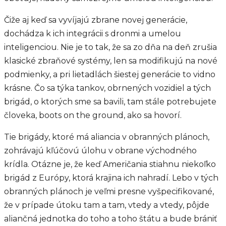
Čiže aj keď sa vyvíjajú zbrane novej generácie,
dochádza k ich integrácii s dronmi a umelou
inteligenciou. Nie je to tak, že sa zo dňa na deň zrušia
klasické zbraňové systémy, len sa modifikujú na nové
podmienky, a pri lietadlách šiestej generácie to vidno
krásne. Čo sa týka tankov, obrnených vozidiel a tých
brigád, o ktorých sme sa bavili, tam stále potrebujete
človeka, boots on the ground, ako sa hovorí.
Tie brigády, ktoré má aliancia v obranných plánoch,
zohrávajú kľúčovú úlohu v obrane východného
krídla. Otázne je, že keď Američania stiahnu niekoľko
brigád z Európy, ktorá krajina ich nahradí. Lebo v tých
obranných plánoch je veľmi presne vyšpecifikované,
že v prípade útoku tam a tam, vtedy a vtedy, pôjde
aliančná jednotka do toho a toho štátu a bude brániť