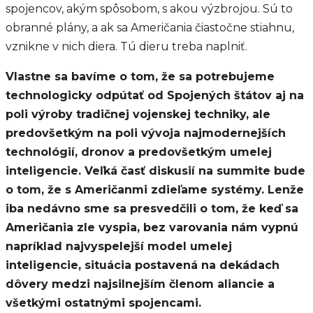
spojencov, akým spôsobom, s akou výzbrojou. Sú to
obranné plány, a ak sa Američania čiastočne stiahnu,
vznikne v nich diera. Tú dieru treba naplniť.
Vlastne sa bavíme o tom, že sa potrebujeme
technologicky odpútať od Spojených štátov aj na
poli výroby tradičnej vojenskej techniky, ale
predovšetkým na poli vývoja najmodernejších
technológií, dronov a predovšetkým umelej
inteligencie. Veľká časť diskusií na summite bude
o tom, že s Američanmi zdieľame systémy. Lenže
iba nedávno sme sa presvedčili o tom, že keď sa
Američania zle vyspia, bez varovania nám vypnú
napríklad najvyspelejší model umelej
inteligencie, situácia postavená na dekádach
dôvery medzi najsilnejším členom aliancie a
všetkými ostatnými spojencami.