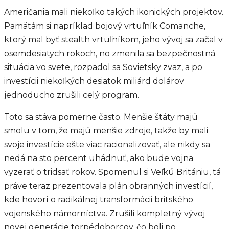
Američania mali niekoľko takých ikonických projektov.
Pamätám si napríklad bojový vrtuľník Comanche,
ktorý mal byť stealth vrtuľníkom, jeho vývoj sa začal v
osemdesiatych rokoch, no zmenila sa bezpečnostná
situácia vo svete, rozpadol sa Sovietsky zväz, a po
investícii niekoľkých desiatok miliárd dolárov
jednoducho zrušili celý program.
Toto sa stáva pomerne často. Menšie štáty majú
smolu v tom, že majú menšie zdroje, takže by mali
svoje investície ešte viac racionalizovať, ale nikdy sa
nedá na sto percent uhádnuť, ako bude vojna
vyzerať o tridsať rokov. Spomenul si Veľkú Britániu, tá
práve teraz prezentovala plán obranných investícií,
kde hovorí o radikálnej transformácii britského
vojenského námorníctva. Zrušili kompletný vývoj
novej generácie torpédoborcov, čo boli po