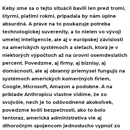
Keby sme sa o tejto situácii bavili len pred tromi,
štyrmi, piatimi rokmi, pripadala by nám úplne
absurdná. A práve na to poukazuje potreba
technologickej suverenity, a to nielen vo vývoji
umelej inteligencie, ale aj v európskej závislosti
na amerických systémoch a sieťach, ktorá je v
niektorých výpočtoch až na úrovni osemdesiatich
percent. Povedzme, aj firmy, aj biznisy, aj
domácnosti, ale aj obranný priemysel fungujú na
systémoch amerických komerčných firiem,
Google, Microsoft, Amazon a podobne. A na
príklade Anthropicu vlastne vidíme, že zo
svojvôle, nech je to odôvodnené akokoľvek,
povedzme kvôli bezpečnosti, ako to bolo
tentoraz, americká administratíva vie aj
dlhoročným spojencom jednoducho vypnúť zo