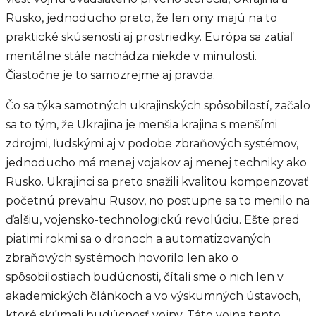
Rusko, jednoducho preto, že len ony majú na to
praktické skúsenosti aj prostriedky. Európa sa zatiaľ
mentálne stále nachádza niekde v minulosti.
Čiastočne je to samozrejme aj pravda.
Čo sa týka samotných ukrajinských spôsobilostí, začalo
sa to tým, že Ukrajina je menšia krajina s menšími
zdrojmi, ľudskými aj v podobe zbraňových systémov,
jednoducho má menej vojakov aj menej techniky ako
Rusko. Ukrajinci sa preto snažili kvalitou kompenzovať
početnú prevahu Rusov, no postupne sa to menilo na
ďalšiu, vojensko-technologickú revolúciu. Ešte pred
piatimi rokmi sa o dronoch a automatizovaných
zbraňových systémoch hovorilo len ako o
spôsobilostiach budúcnosti, čítali sme o nich len v
akademických článkoch a vo výskumných ústavoch,
ktoré skúmali budúcnosť vojny. Táto vojna tento