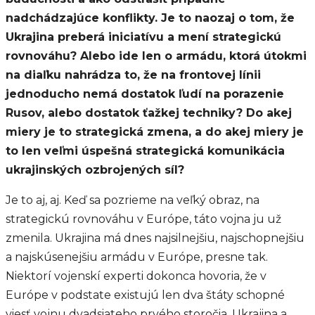
nadchádzajúce konflikty. Je to naozaj o tom, že
Ukrajina preberá iniciatívu a mení strategickú
rovnováhu? Alebo ide len o armádu, ktorá útokmi
na diaľku nahrádza to, že na frontovej línii
jednoducho nemá dostatok ľudí na porazenie
Rusov, alebo dostatok ťažkej techniky? Do akej
miery je to strategická zmena, a do akej miery je
to len veľmi úspešná strategická komunikácia
ukrajinských ozbrojených síl?
Je to aj, aj. Keď sa pozrieme na veľký obraz, na
strategickú rovnováhu v Európe, táto vojna ju už
zmenila. Ukrajina má dnes najsilnejšiu, najschopnejšiu
a najskúsenejšiu armádu v Európe, presne tak.
Niektorí vojenskí experti dokonca hovoria, že v
Európe v podstate existujú len dva štáty schopné
viesť vojnu dvadsiateho prvého storočia, Ukrajina a