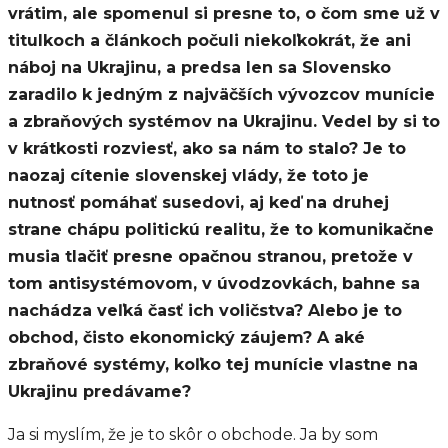
vrátim, ale spomenul si presne to, o čom sme už v
titulkoch a článkoch počuli niekoľkokrát, že ani
náboj na Ukrajinu, a predsa len sa Slovensko
zaradilo k jedným z najväčších vývozcov munície
a zbraňových systémov na Ukrajinu. Vedel by si to
v krátkosti rozviesť, ako sa nám to stalo? Je to
naozaj cítenie slovenskej vlády, že toto je
nutnosť pomáhať susedovi, aj keď na druhej
strane chápu politickú realitu, že to komunikačne
musia tlačiť presne opačnou stranou, pretože v
tom antisystémovom, v úvodzovkách, bahne sa
nachádza veľká časť ich voličstva? Alebo je to
obchod, čisto ekonomický záujem? A aké
zbraňové systémy, koľko tej munície vlastne na
Ukrajinu predávame?
Ja si myslím, že je to skôr o obchode. Ja by som