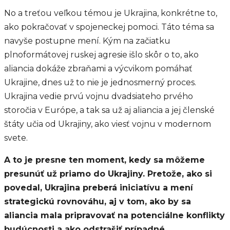
No a treťou veľkou témou je Ukrajina, konkrétne to,
ako pokračovať v spojeneckej pomoci. Táto téma sa
navyše postupne mení. Kým na začiatku
plnoformátovej ruskej agresie išlo skôr o to, ako
aliancia dokáže zbraňami a výcvikom pomáhať
Ukrajine, dnes už to nie je jednosmerný proces.
Ukrajina vedie prvú vojnu dvadsiateho prvého
storočia v Európe, a tak sa už aj aliancia a jej členské
štáty učia od Ukrajiny, ako viesť vojnu v modernom
svete.
A to je presne ten moment, kedy sa môžeme
presunúť už priamo do Ukrajiny. Pretože, ako si
povedal, Ukrajina preberá iniciatívu a mení
strategickú rovnováhu, aj v tom, ako by sa
aliancia mala pripravovať na potenciálne konflikty
budúcnosti a ako odstrašiť prípadné