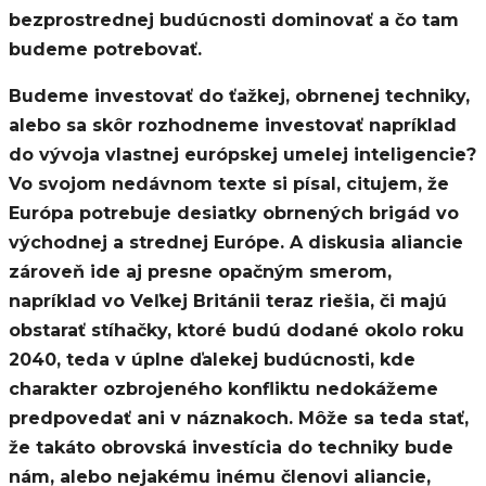
bezprostrednej budúcnosti dominovať a čo tam
budeme potrebovať.
Budeme investovať do ťažkej, obrnenej techniky,
alebo sa skôr rozhodneme investovať napríklad
do vývoja vlastnej európskej umelej inteligencie?
Vo svojom nedávnom texte si písal, citujem, že
Európa potrebuje desiatky obrnených brigád vo
východnej a strednej Európe. A diskusia aliancie
zároveň ide aj presne opačným smerom,
napríklad vo Veľkej Británii teraz riešia, či majú
obstarať stíhačky, ktoré budú dodané okolo roku
2040, teda v úplne ďalekej budúcnosti, kde
charakter ozbrojeného konfliktu nedokážeme
predpovedať ani v náznakoch. Môže sa teda stať,
že takáto obrovská investícia do techniky bude
nám, alebo nejakému inému členovi aliancie,