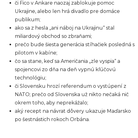
či Fico v Ankare naozaj zablokuje pomoc
Ukrajine, alebo len hrá divadlo pre domáce
publikum;
ako sa z hesla „ani náboj na Ukrajinu“ stal
miliardový obchod so zbraňami;
prečo bude šiesta generácia stíhačiek posledná s
pilotom v kabíne;
čo sa stane, keď sa Američania „zle vyspia“ a
spojencovi zo dňa na deň vypnú kľúčovú
technológiu;
či Slovensku hrozí referendum o vystúpení z
NATO; prečo od Slovenska už nikto nečaká nič
okrem toho, aby neprekážalo;
aký recept na návrat dôvery ukazuje Maďarsko
po šestnástich rokoch Orbána.