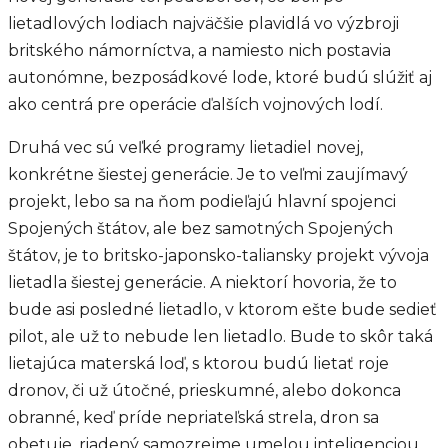
lietadlových lodiach najväčšie plavidlá vo výzbroji
britského námorníctva, a namiesto nich postavia
autonómne, bezposádkové lode, ktoré budú slúžiť aj
ako centrá pre operácie ďalších vojnových lodí.
Druhá vec sú veľké programy lietadiel novej,
konkrétne šiestej generácie. Je to veľmi zaujímavý
projekt, lebo sa na ňom podieľajú hlavní spojenci
Spojených štátov, ale bez samotných Spojených
štátov, je to britsko-japonsko-taliansky projekt vývoja
lietadla šiestej generácie. A niektorí hovoria, že to
bude asi posledné lietadlo, v ktorom ešte bude sedieť
pilot, ale už to nebude len lietadlo. Bude to skôr taká
lietajúca materská loď, s ktorou budú lietať roje
dronov, či už útočné, prieskumné, alebo dokonca
obranné, keď príde nepriateľská strela, dron sa
obetuje, riadený samozrejme umelou inteligenciou.