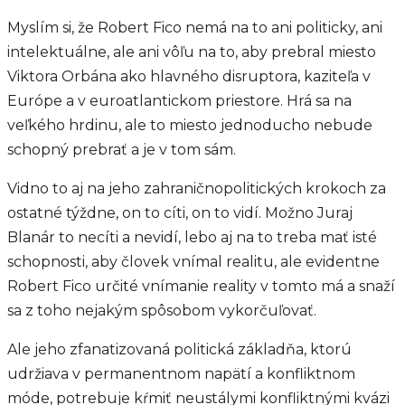
Myslím si, že Robert Fico nemá na to ani politicky, ani
intelektuálne, ale ani vôľu na to, aby prebral miesto
Viktora Orbána ako hlavného disruptora, kaziteľa v
Európe a v euroatlantickom priestore. Hrá sa na
veľkého hrdinu, ale to miesto jednoducho nebude
schopný prebrať a je v tom sám.
Vidno to aj na jeho zahraničnopolitických krokoch za
ostatné týždne, on to cíti, on to vidí. Možno Juraj
Blanár to necíti a nevidí, lebo aj na to treba mať isté
schopnosti, aby človek vnímal realitu, ale evidentne
Robert Fico určité vnímanie reality v tomto má a snaží
sa z toho nejakým spôsobom vykorčuľovať.
Ale jeho zfanatizovaná politická základňa, ktorú
udržiava v permanentnom napätí a konfliktnom
móde, potrebuje kŕmiť neustálymi konfliktnými kvázi