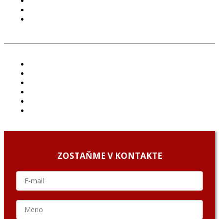
PODMIENKY POUŽÍVANIA
COOKIES
GDPR
ČLÁNKY
PROJEKTY
PODCAST
ARCHÍV
O NÁS/ABOUT US
PODCAST GUESTS
ZOSTAŇME V KONTAKTE