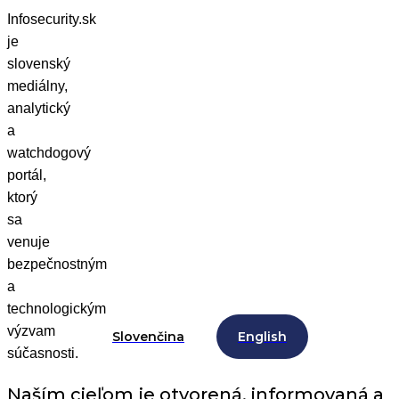
Infosecurity.sk
je
slovenský
mediálny,
analytický
a
watchdogový
portál,
ktorý
sa
venuje
bezpečnostným
a
technologickým
výzvam
Slovenčina
English
súčasnosti.
Naším cieľom je otvorená, informovaná a