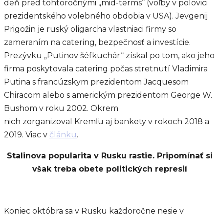
deň pred tohtoročnými „mid-terms“ (voľby v polovici
prezidentského volebného obdobia v USA). Jevgenij
Prigožin je ruský oligarcha vlastniaci firmy so
zameraním na catering, bezpečnosť a investície.
Prezývku „Putinov šéfkuchár“ získal po tom, ako jeho
firma poskytovala catering počas stretnutí Vladimira
Putina s francúzskym prezidentom Jacquesom
Chiracom alebo s americkým prezidentom George W.
Bushom v roku 2002. Okrem
nich zorganizoval Kremľu aj bankety v rokoch 2018 a
2019. Viac v
článku
.
Stalinova popularita v Rusku rastie. Pripomínať si
však treba obete politických represií
Koniec októbra sa v Rusku každoročne nesie v