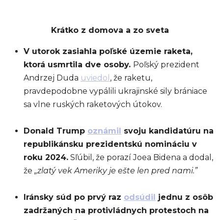
Krátko z domova a zo sveta
V utorok zasiahla poľské územie raketa,
ktorá usmrtila dve osoby.
Poľský prezident
Andrzej Duda
uviedol
, že raketu,
pravdepodobne vypálili ukrajinské sily brániace
sa vlne ruských raketových útokov.
Donald Trump
oznámil
svoju kandidatúru na
republikánsku prezidentskú nomináciu v
roku 2024.
Sľúbil, že porazí Joea Bidena a dodal,
že
„zlatý vek Ameriky je ešte len pred nami.”
Iránsky súd po prvý raz
odsúdil
jednu z osôb
zadržaných na protivládnych protestoch na