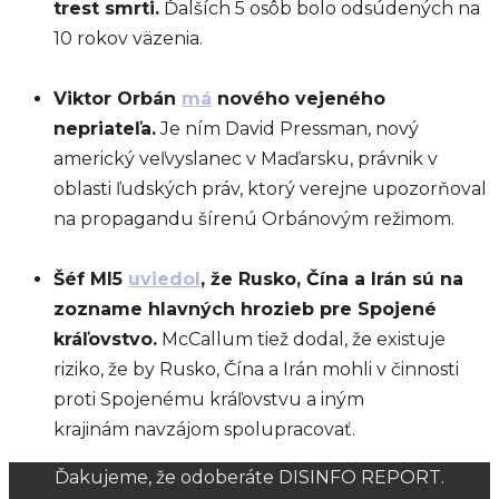
trest smrti.
Ďalších 5 osôb bolo odsúdených na
10 rokov väzenia.
Viktor Orbán
má
nového vejeného
nepriateľa.
Je ním David Pressman, nový
americký veľvyslanec v Maďarsku, právnik v
oblasti ľudských práv, ktorý verejne upozorňoval
na propagandu šírenú Orbánovým režimom.
Šéf MI5
uviedol
, že Rusko, Čína a Irán sú na
zozname hlavných hrozieb pre Spojené
kráľovstvo.
McCallum tiež dodal, že existuje
riziko, že by Rusko, Čína a Irán mohli v činnosti
proti Spojenému kráľovstvu a iným
krajinám navzájom spolupracovať.
Ďakujeme, že odoberáte DISINFO REPORT.