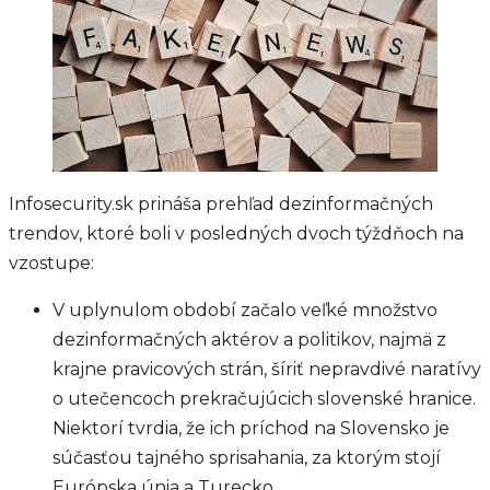
Infosecurity.sk prináša prehľad dezinformačných
trendov, ktoré boli v posledných dvoch týždňoch na
vzostupe:
V uplynulom období začalo veľké množstvo
dezinformačných aktérov a politikov, najmä z
krajne pravicových strán, šíriť nepravdivé naratívy
o utečencoch prekračujúcich slovenské hranice.
Niektorí tvrdia, že ich príchod na Slovensko je
súčasťou tajného sprisahania, za ktorým stojí
Európska únia a Turecko.