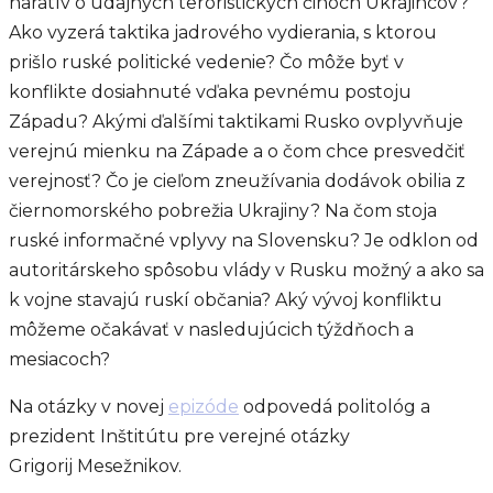
naratív o údajných teroristických činoch Ukrajincov?
Ako vyzerá taktika jadrového vydierania, s ktorou
prišlo ruské politické vedenie? Čo môže byť v
konflikte dosiahnuté vďaka pevnému postoju
Západu? Akými ďalšími taktikami Rusko ovplyvňuje
verejnú mienku na Západe a o čom chce presvedčiť
verejnosť? Čo je cieľom zneužívania dodávok obilia z
čiernomorského pobrežia Ukrajiny? Na čom stoja
ruské informačné vplyvy na Slovensku? Je odklon od
autoritárskeho spôsobu vlády v Rusku možný a ako sa
k vojne stavajú ruskí občania? Aký vývoj konfliktu
môžeme očakávať v nasledujúcich týždňoch a
mesiacoch?
Na otázky v novej
epizóde
odpovedá politológ a
prezident Inštitútu pre verejné otázky
Grigorij Mesežnikov.