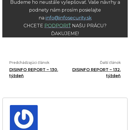
Budeme ho neustále vylepšovať. Vaše návrhy a
podnety nám prosím posielajte
na
info@infosecurity.sk
CHCETE
PODPORIŤ
NAŠU PRÁCU?
ĎAKUJEME!
Predchádzajúci článok
Ďalší článok
DISINFO REPORT – 130.
DISINFO REPORT – 132.
týždeň
týždeň