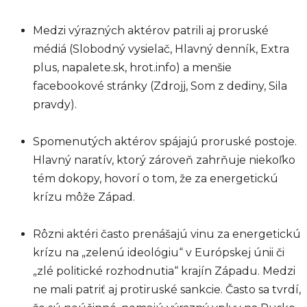
Medzi výrazných aktérov patrili aj proruské
médiá (Slobodný vysielač, Hlavný denník, Extra
plus, napalete.sk, hrot.info) a menšie
facebookové stránky (Zdrojj, Som z dediny, Sila
pravdy).
Spomenutých aktérov spájajú proruské postoje.
Hlavný naratív, ktorý zároveň zahrňuje niekoľko
tém dokopy, hovorí o tom, že za energetickú
krízu môže Západ.
Rôzni aktéri často prenášajú vinu za energetickú
krízu na „zelenú ideológiu“ v Európskej únii či
„zlé politické rozhodnutia“ krajín Západu. Medzi
ne mali patriť aj protiruské sankcie. Často sa tvrdí,