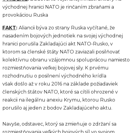
východnej hranici NATO je rinčaním zbraňami a
provokáciou Ruska
FAKT
:
Aliancii býva zo strany Ruska vyčítané, že
nasadením bojových jednotiek na svojej východnej
hranici porušila Zakladajúci akt NATO-Rusko, v
ktorom sa členské štáty NATO zaviazali posilňovať
kolektívnu obranu vzájomnou spoluprácou namiesto
rozmiestňovania veľkej bojovej sily. K prvému
rozhodnutiu o posilnení východného krídla
však došlo až v roku 2016 na základe požiadaviek
členských štátov NATO, ktoré sa cítili ohrozené v
reakcii na ilegálnu anexiu Krymu, ktorou Rusko
porušilo aj jeden z bodov Zakladajúceho aktu.
Navyše, odstavec, ktorý sa zmieňuje o zdržaní sa
rozmiestňovania veľkých bojových síl vo svojom