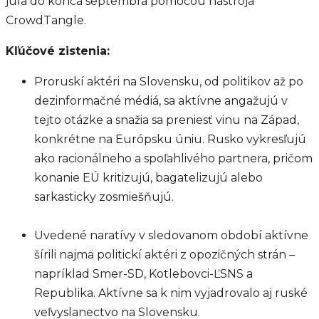
júla do konca septembra pomocou nástroja
CrowdTangle.
Kľúčové zistenia:
Proruskí aktéri na Slovensku, od politikov až po
dezinformačné médiá, sa aktívne angažujú v
tejto otázke a snažia sa preniesť vinu na Západ,
konkrétne na Európsku úniu. Rusko vykresľujú
ako racionálneho a spoľahlivého partnera, pričom
konanie EÚ kritizujú, bagatelizujú alebo
sarkasticky zosmiešňujú.
Uvedené naratívy v sledovanom období aktívne
šírili najmä politickí aktéri z opozičných strán –
napríklad Smer-SD, Kotlebovci-ĽSNS a
Republika. Aktívne sa k nim vyjadrovalo aj ruské
veľvyslanectvo na Slovensku.