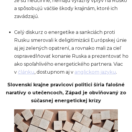
že sú neúčinné, nemajú výrazný vplyv na Rusko
a spôsobujú väčšie škody krajinám, ktoré ich
zavádzajú.
Celý diskurz o energetike a sankciách proti
Rusku smerovali k deligitimizácii Európskej únie
aj jej zelených opatrení, a rovnako mali za cieľ
ospravedlňovať konanie Ruska a prezentovať ho
ako spoľahlivého energetického partnera. Viac
v
článku
, dostupnom aj v
anglickom jazyku
.
Slovenskí krajne pravicoví politici šíria falošné
naratívy o utečencoch, Západ je obviňovaný zo
súčasnej energetickej krízy