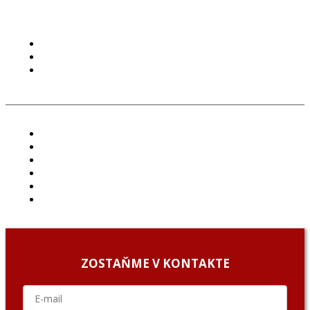
PODMIENKY POUŽÍVANIA
COOKIES
GDPR
ČLÁNKY
PROJEKTY
PODCAST
ARCHÍV
O NÁS/ABOUT US
PODCAST GUESTS
ZOSTAŇME V KONTAKTE