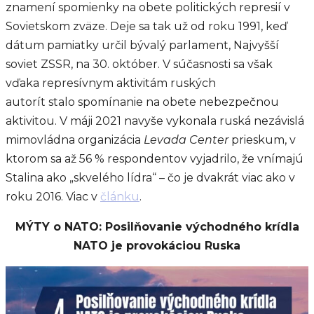
znamení spomienky na obete politických represií v
Sovietskom zväze. Deje sa tak už od roku 1991, keď
dátum pamiatky určil bývalý parlament, Najvyšší
soviet ZSSR, na 30. október. V súčasnosti sa však
vďaka represívnym aktivitám ruských
autorít stalo spomínanie na obete nebezpečnou
aktivitou. V máji 2021 navyše vykonala ruská nezávislá
mimovládna organizácia
Levada Center
prieskum, v
ktorom sa až 56 % respondentov vyjadrilo, že vnímajú
Stalina ako „skvelého lídra“ – čo je dvakrát viac ako v
roku 2016. Viac v
článku
.
MÝTY o NATO: Posilňovanie východného krídla
NATO je provokáciou Ruska