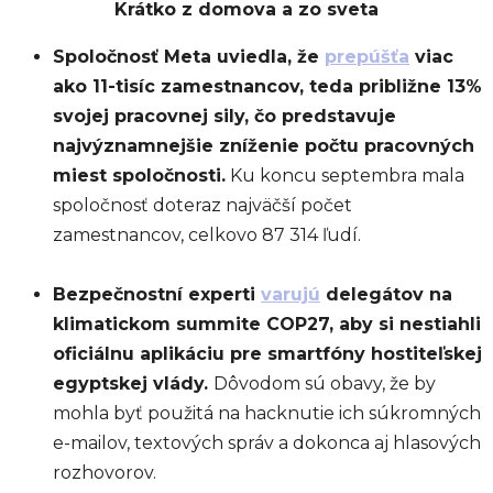
Krátko z domova a zo sveta
Spoločnosť Meta uviedla, že
prepúšťa
viac
ako 11-tisíc zamestnancov, teda približne 13%
svojej pracovnej sily, čo predstavuje
najvýznamnejšie zníženie počtu pracovných
miest spoločnosti.
Ku koncu septembra mala
spoločnosť doteraz najväčší počet
zamestnancov, celkovo 87 314 ľudí.
Bezpečnostní experti
varujú
delegátov na
klimatickom summite COP27, aby si nestiahli
oficiálnu aplikáciu pre smartfóny hostiteľskej
egyptskej vlády.
Dôvodom sú obavy, že by
mohla byť použitá na hacknutie ich súkromných
e-mailov, textových správ a dokonca aj hlasových
rozhovorov.