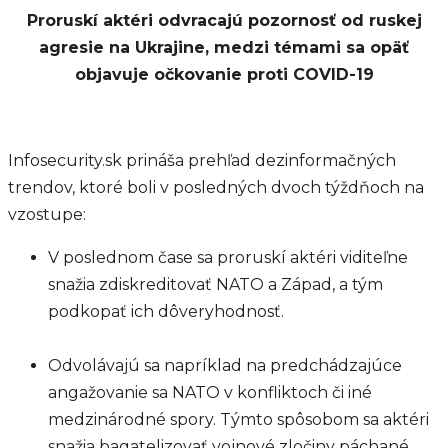
Proruskí aktéri odvracajú pozornosť od ruskej
agresie na Ukrajine, medzi témami sa opäť
objavuje očkovanie proti COVID-19
Infosecurity.sk prináša prehľad dezinformačných
trendov, ktoré boli v posledných dvoch týždňoch na
vzostupe:
V poslednom čase sa proruskí aktéri viditeľne
snažia zdiskreditovať NATO a Západ, a tým
podkopať ich dôveryhodnosť.
Odvolávajú sa napríklad na predchádzajúce
angažovanie sa NATO v konfliktoch či iné
medzinárodné spory. Týmto spôsobom sa aktéri
snažia bagatelizovať vojnové zločiny páchané