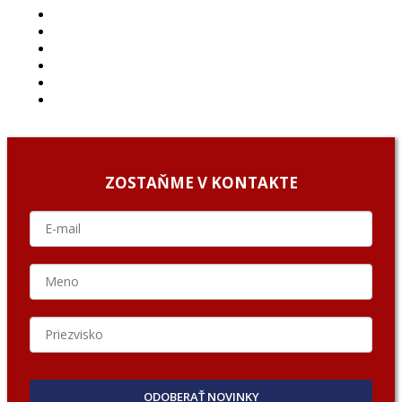
ČLÁNKY
PROJEKTY
PODCAST
ARCHÍV
O NÁS/ABOUT US
PODCAST GUESTS
ZOSTAŇME V KONTAKTE
ODOBERAŤ NOVINKY