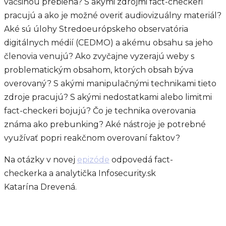
väčšinou prebieha? S akými zdrojmi fact-checkeri
pracujú a ako je možné overiť audiovizuálny materiál?
Aké sú úlohy Stredoeurópskeho observatória
digitálnych médií (CEDMO) a akému obsahu sa jeho
členovia venujú? Ako zvyčajne vyzerajú weby s
problematickým obsahom, ktorých obsah býva
overovaný? S akými manipulačnými technikami tieto
zdroje pracujú? S akými nedostatkami alebo limitmi
fact-checkeri bojujú? Čo je technika overovania
známa ako prebunking? Aké nástroje je potrebné
využívať popri reakčnom overovaní faktov?
Na otázky v novej
epizóde
odpovedá fact-
checkerka a analytička Infosecurity.sk
Katarína Drevená.