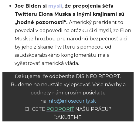
Joe Biden si
myslí
, že prepojenia šéfa
Twitteru Elona Muska s inými krajinami sú
„hodné pozornosti“.
Americký prezident to
povedal v odpovedi na otázku či si myslí, že Elon
Musk je hrozbou pre národnú bezpečnosť a či
by jeho získanie Twitteru s pomocou od
saudskoarabského konglomerátu mala
vyšetrovať americká vláda.
Ďakujeme, že odoberáte DISINFO REPORT.
Budeme ho neustále vylepšovať. Vaše návrhy a
podnety nám prosím posielajte
na
info@infosecurity.sk
CHCETE
PODPORIŤ
NAŠU PRÁCU?
ĎAKUJEME!