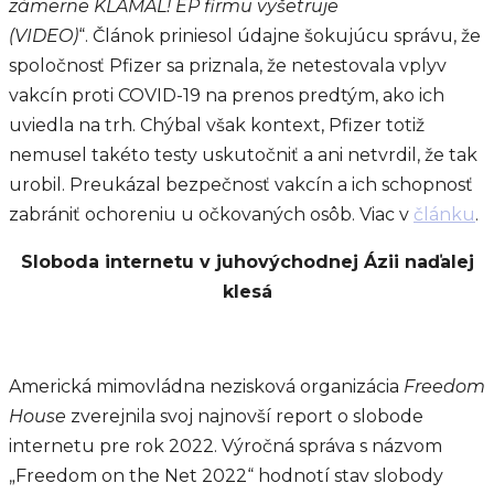
zámerne KLAMAL! EP firmu vyšetruje
(VIDEO)
“. Článok priniesol údajne šokujúcu správu, že
spoločnosť Pfizer sa priznala, že netestovala vplyv
vakcín proti COVID-19 na prenos predtým, ako ich
uviedla na trh. Chýbal však kontext, Pfizer totiž
nemusel takéto testy uskutočniť a ani netvrdil, že tak
urobil. Preukázal bezpečnosť vakcín a ich schopnosť
zabrániť ochoreniu u očkovaných osôb. Viac v
článku
.
Sloboda internetu v juhovýchodnej Ázii naďalej
klesá
Americká mimovládna nezisková organizácia
Freedom
House
zverejnila svoj najnovší report o slobode
internetu pre rok 2022. Výročná správa s názvom
„Freedom on the Net 2022“ hodnotí stav slobody