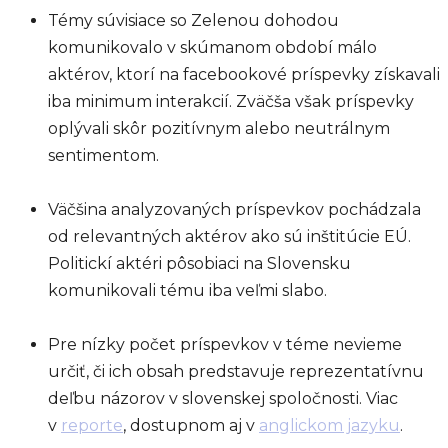
Témy súvisiace so Zelenou dohodou
komunikovalo v skúmanom období málo
aktérov, ktorí na facebookové príspevky získavali
iba minimum interakcií. Zväčša však príspevky
oplývali skôr pozitívnym alebo neutrálnym
sentimentom.
Väčšina analyzovaných príspevkov pochádzala
od relevantných aktérov ako sú inštitúcie EÚ.
Politickí aktéri pôsobiaci na Slovensku
komunikovali tému iba veľmi slabo.
Pre nízky počet príspevkov v téme nevieme
určiť, či ich obsah predstavuje reprezentatívnu
deľbu názorov v slovenskej spoločnosti. Viac
v
reporte
, dostupnom aj v
anglickom jazyku
.