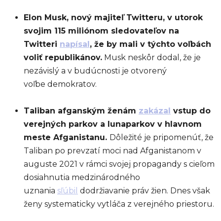
Elon Musk, nový majiteľ Twitteru, v utorok
svojim 115 miliónom sledovateľov na
Twitteri
napísal
, že by mali v týchto voľbách
voliť republikánov.
Musk neskôr dodal, že je
nezávislý a v budúcnosti je otvorený
voľbe demokratov.
Taliban afganským ženám
zakázal
vstup do
verejných parkov a lunaparkov v hlavnom
meste Afganistanu.
Dôležité je pripomenúť, že
Taliban po prevzatí moci nad Afganistanom v
auguste 2021 v rámci svojej propagandy s cieľom
dosiahnutia medzinárodného
uznania
sľúbil
dodržiavanie práv žien. Dnes však
ženy systematicky vytláča z verejného priestoru.