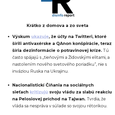
Krátko z domova a zo sveta
Výskum
ukazuje
, že účty na Twitteri, ktoré
šírili antivaxérske a QAnon konšpirácie, teraz
šíria dezinformácie o potravinovej kríze.
Tú
často spájajú s „tieňovými a Židovskými elitami, a
nastolením nového svetového poriadku“, nie s
inváziou Ruska na Ukrajinu.
Nacionalistickí Číňania na sociálnych
sieťach
kritizujú
svoju vládu za slabú reakciu
na Pelosiovej príchod na Tajwan.
Tvrdia, že
vláda sa nespráva v súlade so svojou rétorikou.