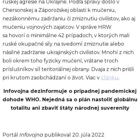
ruskej agresie na Ukrajine. Podľa správy došlo v
Chersonskej a Záporožskej oblasti k mučeniu,
nezákonnému zadržaniu či zmiznutiu civilistov, ako aj
mučeniu vojnových zajatcov. V správe HRW
sa hovorí o minimálne 42 prípadoch, v ktorých mali
ruské okupačné sily na svedomí zmiznutie alebo
násilné zadržanie ukrajinských civilistov. Mnohí z nich
boli okrem toho fyzicky mučení, vrátane troch
príslušníkov síl teritoriálnej obrany. Dvaja z nich prišli
pri krutom zaobchádzaní o život. Viac v
článku
.
Infovojna dezinformuje o prípadnej pandemickej
dohode WHO. Nejedná sa o plán nastoliť globálnu
totalitu ani zbaviť štáty národnej suverenity
Portál
Infovojna
publikoval 20. júla 2022