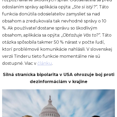
odoslaním správy aplikácia opýta: „
Ste si istý?“.
Táto
funkcia donútila odosielateľov zamyslieť sa nad
obsahom a zredukovala tak nevhodné správy o 10
%. Ak používateľ dostane správu so škodlivým
obsahom, aplikácia sa opýta: „
Obťažuje Vás to?“.
Táto
otázka spôsobila takmer 50 % nárast v počte ľudí,
ktorí problémové komunikácie nahlásili. V slovenskej
verzii Tinderu tieto funkcie momentálne nie sú
dostupné. Viac v
článku
.
Silná stranícka bipolarita v USA ohrozuje boj proti
dezinformáciám v krajine