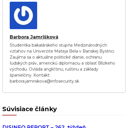
Barbora Jamrišková
Študentka bakalárskeho stupňa Medzinárodných
vzťahov na Univerzite Mateja Bela v Banskej Bystrici.
Zaujíma sa o aktuálne politické dianie, ochranu
ľudských práv, americkú diplomaciu a oblasť Blízkeho
východu. Ovláda angličtinu, ruštinu a základy
španielčiny. Kontakt:
barbora.jamriskova@infosecurity.sk
Súvisiace články
DISINFO REPORT – 262. týždeň