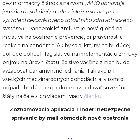
dezinformačný článok s názvom „
WHO obnovuje
jednání o globální pandemické smlouvě pro
vytvoření celosvětového totalitního zdravotnického
systému
“. Pandemická zmluva je nová globálna
iniciatíva na posilnenie prevencie, pripravenosti a
reakcie na pandémie. Ak by sa aj krajiny na budúcej
dohode dohodli, legislatívu na implementáciu zmluvy
príjmu na úrovni štátu, čo si vo väčšine z nich bude
vyžadovať parlamentné jednania. Tak ako pri
všetkých medzinárodných dohodách, aj v tomto
prípade budú o ich podobe rozhodovať suverénne
štáty na čele s ich vládami. Viac v
článku
.
Zoznamovacia aplikácia Tinder: nebezpečné
správanie by mali obmedziť nové opatrenia
O