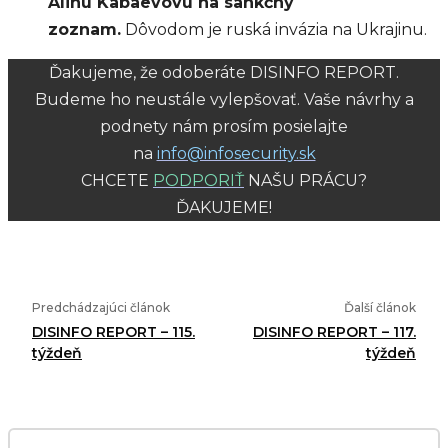
Alinu Kabaevovú na sankčný
zoznam.
Dôvodom je ruská invázia na Ukrajinu.
Ďakujeme, že odoberáte DISINFO REPORT.
Budeme ho neustále vylepšovať. Vaše návrhy a
podnety nám prosím posielajte
na
info@infosecurity.sk
CHCETE
PODPORIŤ
NAŠU PRÁCU?
ĎAKUJEME!
Predchádzajúci článok
Ďalší článok
DISINFO REPORT – 115.
DISINFO REPORT – 117.
týždeň
týždeň