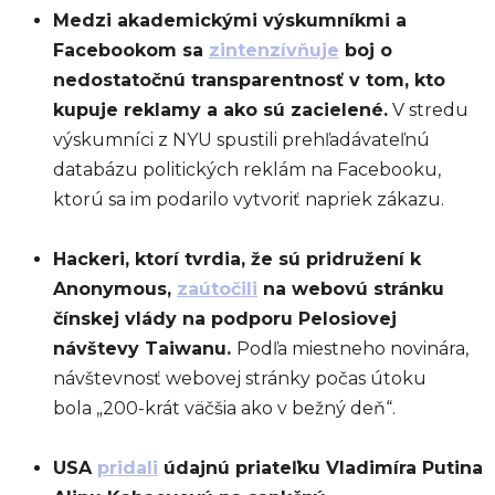
Medzi akademickými výskumníkmi a
Facebookom sa
zintenzívňuje
boj o
nedostatočnú transparentnosť v tom, kto
kupuje reklamy a ako sú zacielené.
V stredu
výskumníci z NYU spustili prehľadávateľnú
databázu politických reklám na Facebooku,
ktorú sa im podarilo vytvoriť napriek zákazu.
Hackeri, ktorí tvrdia, že sú pridružení k
Anonymous,
zaútočili
na webovú stránku
čínskej vlády na podporu Pelosiovej
návštevy Taiwanu.
Podľa miestneho novinára,
návštevnosť webovej stránky počas útoku
bola „200-krát väčšia ako v bežný deň“.
USA
pridali
údajnú priateľku Vladimíra Putina