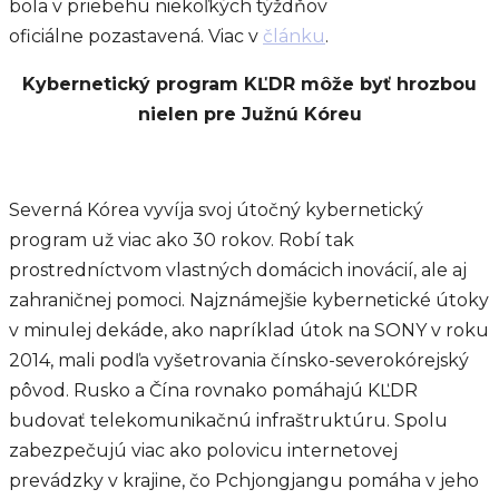
bola v priebehu niekoľkých týždňov
oficiálne pozastavená. Viac v
článku
.
Kybernetický program KĽDR môže byť hrozbou
nielen pre Južnú Kóreu
Severná Kórea vyvíja svoj útočný kybernetický
program už viac ako 30 rokov. Robí tak
prostredníctvom vlastných domácich inovácií, ale aj
zahraničnej pomoci. Najznámejšie kybernetické útoky
v minulej dekáde, ako napríklad útok na SONY v roku
2014, mali podľa vyšetrovania čínsko-severokórejský
pôvod. Rusko a Čína rovnako pomáhajú KĽDR
budovať telekomunikačnú infraštruktúru. Spolu
zabezpečujú viac ako polovicu internetovej
prevádzky v krajine, čo Pchjongjangu pomáha v jeho