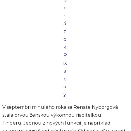
b
r
á
z
o
k:
P
ix
a
b
a
y
V septembri minulého roka sa Renate Nyborgová
stala prvou ženskou výkonnou riaditeľkou
Tinderu. Jednou z nových funkcií je napríklad
rozpoznávanie škodlivých správ. Odosielateľa sa pred