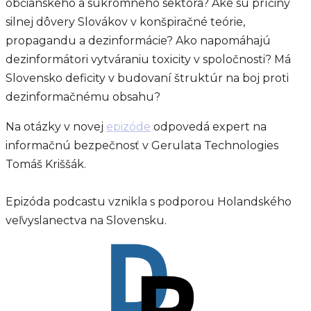
občianskeho a súkromného sektora? Aké sú príčiny
silnej dôvery Slovákov v konšpiračné teórie,
propagandu a dezinformácie? Ako napomáhajú
dezinformátori vytváraniu toxicity v spoločnosti? Má
Slovensko deficity v budovaní štruktúr na boj proti
dezinformačnému obsahu?
Na otázky v novej
epizóde
odpovedá expert na
informačnú bezpečnosť v Gerulata Technologies
Tomáš Kriššák.
Epizóda podcastu vznikla s podporou Holandského
veľvyslanectva na Slovensku.