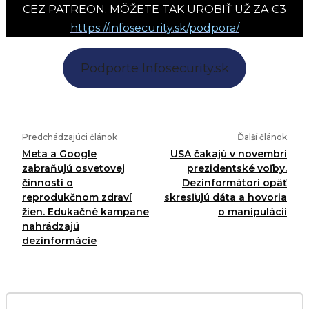
CEZ PATREON. MÔŽETE TAK UROBIŤ UŽ ZA €3
https://infosecurity.sk/podpora/
Podporte Infosecurity.sk
Predchádzajúci článok
Ďalší článok
Meta a Google
USA čakajú v novembri
zabraňujú osvetovej
prezidentské voľby.
činnosti o
Dezinformátori opäť
reprodukčnom zdraví
skresľujú dáta a hovoria
žien. Edukačné kampane
o manipulácii
nahrádzajú
dezinformácie