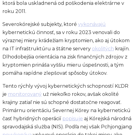
ktorá bola uskladnená od poškodenia elektrárne v
roku 2011.
Severokórejské subjekty, ktoré
vykonávajú
kybernetickú činnosť, sa v roku 2023 venovali do
výraznej miery krádežiam kryptomien, ako aj útokom
na IT infraštruktúru a štátne servery
okolitých
krajín.
Dlhodobejšia orientácia na zisk finančných zdrojov z
kryptomien prináša vyššiu mieru úspešnosti, a tým
pomáha rapídne zlepšovať spôsoby útokov.
Tento rýchly vývoj kybernetických schopností KĽDR
je
monitorovaný
už niekoľko rokov, avšak okolité
krajiny zatiaľ nie sú schopné dostatočne reagovať.
Primárnu orientáciu Severnej Kórey na kybernetickú
časť hybridných operácií
popisuje
aj Kórejská národná
spravodajská služba (NIS). Podľa nej však Pchjongjang
nevykonáva
vplyvové operácie do takej miery, ako