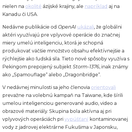
nielen na
okolité
ázijské krajiny, ale
napríklad
aj na
Kanadu či USA.
Nedávne publikácie od
OpenAI
ukázali
, že globálni
aktéri využívajú pre vplyvové operácie do značnej
miery umelú inteligenciu, ktorá je schopná
produkovať väčšie množstvo obsahu efektívnejšie a
rýchlejšie ako ľudská sila. Tieto nové spôsoby využíva s
Pekingom prepojený subjekt
Storm-1376
, inak známy
ako „Spamouflage“ alebo „Dragonbridge“.
V nedávnej minulosti sa jeho členovia
orientovali
prevažne na volebnú kampaň na Taiwane, kde šírili
umelou inteligenciou generované audio, video a
obrazové materiály. Skupina bola aktívna aj pri
vplyvových operáciách pri
vypúšťaní
kontaminovanej
vody z jadrovej elektrárne Fukušima v Japonsku,