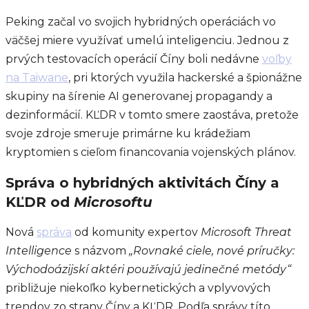
Peking začal vo svojich hybridných operáciách vo
väčšej miere využívať umelú inteligenciu. Jednou z
prvých testovacích operácií Číny boli nedávne
voľby
na Taiwane
, pri ktorých využila hackerské a špionážne
skupiny na šírenie AI generovanej propagandy a
dezinformácií. KĽDR v tomto smere zaostáva, pretože
svoje zdroje smeruje primárne ku krádežiam
kryptomien s cieľom financovania vojenských plánov.
Správa o hybridných aktivitách Číny a
KĽDR od
Microsoftu
Nová
správa
od komunity expertov
Microsoft Threat
Intelligence
s názvom
„Rovnaké ciele, nové príručky:
Východoázijskí aktéri používajú jedinečné metódy“
približuje niekoľko kybernetických a vplyvových
trendov zo strany Číny a KĽDR. Podľa správy títo