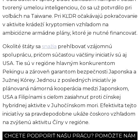
tvorený umelou inteligenciou, čo sa už potvrdilo pri
voľbách na Taiwane. Pri KĽDR očakávajú pokračovanie
v aktivite krádeží kryptomien vzhľadom na
ambiciózne armádne plány, ktoré je nutné financovať.
Okolité štáty sa
snažia
prehlbovať vzájomnú
spoluprácu, pričom súčasťou väčšiny iniciatív sú aj
USA. Tie sú v regióne hlavným konkurentom
Pekingu a zároveň garantom bezpečnosti Japonska a
Južnej Kórey. Jednou z posledných iniciatív je
plánovaná námorná kooperácia medzi Japonskom,
USA a Filipínami s cieľom zasiahnuť proti čínskej
hybridnej aktivite v Juhočínskom mori. Efektivita tejto
iniciatívy sa pravdepodobne ukáže čoskoro vzhľadom
na zvýšenú aktivitu Číny v regióne.
CHCETE PODPORIŤ NAŠU PRÁCU? POMÔŽTE NÁM