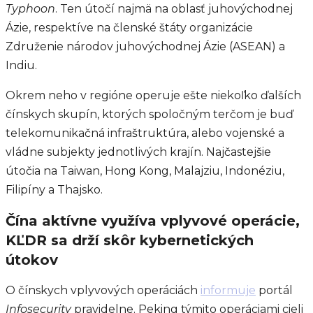
Typhoon
. Ten útočí najmä na oblasť juhovýchodnej
Ázie, respektíve na členské štáty organizácie
Združenie národov juhovýchodnej Ázie (ASEAN) a
Indiu.
Okrem neho v regióne operuje ešte niekoľko ďalších
čínskych skupín, ktorých spoločným terčom je buď
telekomunikačná infraštruktúra, alebo vojenské a
vládne subjekty jednotlivých krajín. Najčastejšie
útočia na Taiwan, Hong Kong, Malajziu, Indonéziu,
Filipíny a Thajsko.
Čína aktívne využíva vplyvové operácie,
KĽDR sa drží skôr kybernetických
útokov
O čínskych vplyvových operáciách
informuje
portál
Infosecurity
pravidelne. Peking týmito operáciami cieli