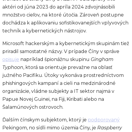
aktéri od júna 2023 do apríla 2024 zdvojnásobili
množstvo cieľov, na ktoré útočia. Zároveň postupne
dochádza k aplikovaniu sofistikovanejších vplyvových
techník a kybernetických nástrojov.
Microsoft hackerským a kybernetickým skupinám tiež
priradil samostatné názvy. V prípade Číny v správe
opisuje
napríklad špionážnu skupinu
Gingham
Typhoon
, ktorá sa orientuje prevažne na oblasť
južného Pacifiku. Útoky vykonáva prostredníctvom
phishingových kampaní a cieli na medzinárodné
organizácie, vládne subjekty a IT sektor najmä v
Papue Novej Guinei, na Fiji, Kiribati alebo na
Šalamúnových ostrovoch.
Ďalším čínskym subjektom, ktorý je
podporovaný
Pekingom, no sídli mimo územia Číny, je
Raspberry