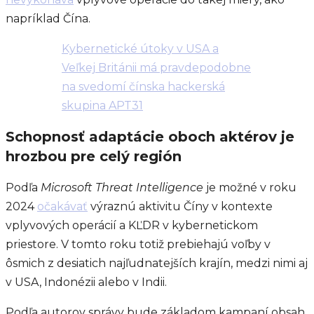
napríklad Čína.
Kybernetické útoky v USA a
Veľkej Británii má pravdepodobne
na svedomí čínska hackerská
skupina APT31
Schopnosť adaptácie oboch aktérov je
hrozbou pre celý región
Podľa
Microsoft Threat Intelligence
je možné v roku
2024
očakávať
výraznú aktivitu Číny v kontexte
vplyvových operácií a KĽDR v kybernetickom
priestore. V tomto roku totiž prebiehajú voľby v
ôsmich z desiatich najľudnatejších krajín, medzi nimi aj
v USA, Indonézii alebo v Indii.
Podľa autorov správy bude základom kampaní obsah