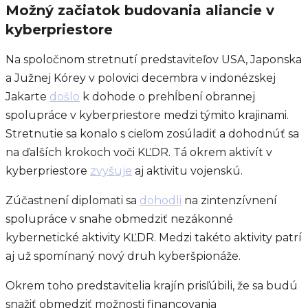
Možný začiatok budovania aliancie v
kyberpriestore
Na spoločnom stretnutí predstaviteľov USA, Japonska
a Južnej Kórey v polovici decembra v indonézskej
Jakarte
došlo
k dohode o prehĺbení obrannej
spolupráce v kyberpriestore medzi týmito krajinami.
Stretnutie sa konalo s cieľom zosúladiť a dohodnúť sa
na ďalších krokoch voči KĽDR. Tá okrem aktivít v
kyberpriestore
zvyšuje
aj aktivitu vojenskú.
Zúčastnení diplomati sa
dohodli
na zintenzívnení
spolupráce v snahe obmedziť nezákonné
kybernetické aktivity KĽDR. Medzi takéto aktivity patrí
aj už spomínaný nový druh kyberšpionáže.
Okrem toho predstavitelia krajín prisľúbili, že sa budú
snažiť obmedziť možnosti financovania