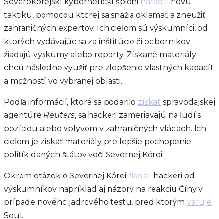
Severokórejskí kybernetickí špióni
nasadili
novú
taktiku, pomocou ktorej sa snažia oklamať a zneužiť
zahraničných expertov. Ich cieľom sú výskumníci, od
ktorých vydávajúc sa za inštitúcie či odborníkov
žiadajú výskumy alebo reporty. Získané materiály
chcú následne využiť pre zlepšenie vlastných kapacít
a možností vo vybranej oblasti.
Podľa informácií, ktoré sa podarilo
získať
spravodajskej
agentúre
Reuters
, sa hackeri zameriavajú na ľudí s
pozíciou alebo vplyvom v zahraničných vládach. Ich
cieľom je získať materiály pre lepšie pochopenie
politík daných štátov voči Severnej Kórei.
Okrem otázok o Severnej Kórei
žiadali
hackeri od
výskumníkov napríklad aj názory na reakciu Číny v
prípade nového jadrového testu, pred ktorým
varuje
Soul.