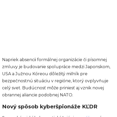
Napriek absencii formálnej organizácie či písomnej
zmluvy je budovanie spolupráce medzi Japonskom,
USA a Južnou Kóreou dôležitý miľník pre
bezpečnostnú situáciu v regióne, ktorý ovplyvňuje
celý svet. Budúcnosť môže priniesť aj vznik novej
obrannej aliancie podobnej NATO.
Nový spôsob kyberšpionáže KĽDR