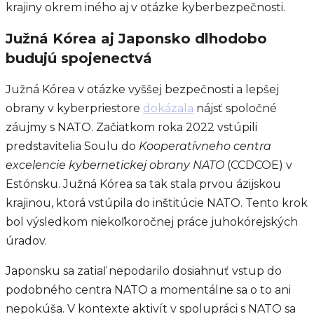
krajiny okrem iného aj v otázke kyberbezpečnosti.
Južná Kórea aj Japonsko dlhodobo
budujú spojenectvá
Južná Kórea v otázke vyššej bezpečnosti a lepšej
obrany v kyberpriestore
dokázala
nájsť spoločné
záujmy s NATO. Začiatkom roka 2022 vstúpili
predstavitelia Soulu do
Kooperatívneho centra
excelencie kybernetickej obrany NATO
(CCDCOE) v
Estónsku. Južná Kórea sa tak stala prvou ázijskou
krajinou, ktorá vstúpila do inštitúcie NATO. Tento krok
bol výsledkom niekoľkoročnej práce juhokórejských
úradov.
Japonsku sa zatiaľ nepodarilo dosiahnuť vstup do
podobného centra NATO a momentálne sa o to ani
nepokúša. V kontexte aktivít v spolupráci s NATO sa