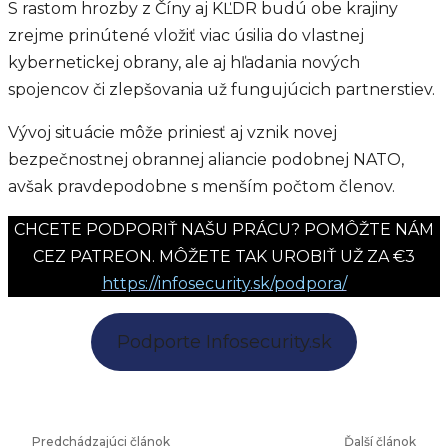
S rastom hrozby z Číny aj KĽDR budú obe krajiny
zrejme prinútené vložiť viac úsilia do vlastnej
kybernetickej obrany, ale aj hľadania nových
spojencov či zlepšovania už fungujúcich partnerstiev.
Vývoj situácie môže priniesť aj vznik novej
bezpečnostnej obrannej aliancie podobnej NATO,
avšak pravdepodobne s menším počtom členov.
CHCETE PODPORIŤ NAŠU PRÁCU? POMÔŽTE NÁM
CEZ PATREON. MÔŽETE TAK UROBIŤ UŽ ZA €3
https://infosecurity.sk/podpora/
Podporte Infosecurity.sk
Predchádzajúci článok
Ďalší článok