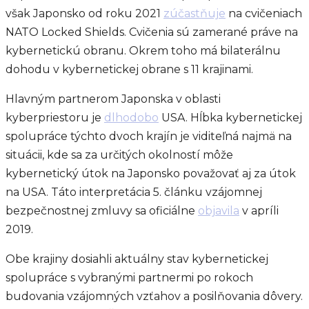
však Japonsko od roku 2021
zúčastňuje
na cvičeniach
NATO Locked Shields. Cvičenia sú zamerané práve na
kybernetickú obranu. Okrem toho má bilaterálnu
dohodu v kybernetickej obrane s 11 krajinami.
Hlavným partnerom Japonska v oblasti
kyberpriestoru je
dlhodobo
USA. Hĺbka kybernetickej
spolupráce týchto dvoch krajín je viditeľná najmä na
situácii, kde sa za určitých okolností môže
kybernetický útok na Japonsko považovať aj za útok
na USA. Táto interpretácia 5. článku vzájomnej
bezpečnostnej zmluvy sa oficiálne
objavila
v apríli
2019.
Obe krajiny dosiahli aktuálny stav kybernetickej
spolupráce s vybranými partnermi po rokoch
budovania vzájomných vzťahov a posilňovania dôvery.