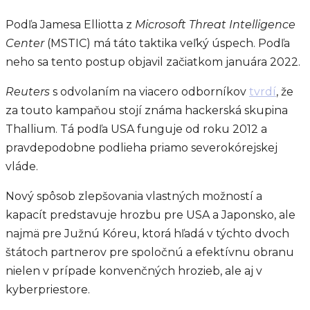
Podľa Jamesa Elliotta z
Microsoft Threat Intelligence
Center
(MSTIC) má táto taktika veľký úspech. Podľa
neho sa tento postup objavil začiatkom januára 2022.
Reuters
s odvolaním na viacero odborníkov
tvrdí
, že
za touto kampaňou stojí známa hackerská skupina
Thallium. Tá podľa USA funguje od roku 2012 a
pravdepodobne podlieha priamo severokórejskej
vláde.
Nový spôsob zlepšovania vlastných možností a
kapacít predstavuje hrozbu pre USA a Japonsko, ale
najmä pre Južnú Kóreu, ktorá hľadá v týchto dvoch
štátoch partnerov pre spoločnú a efektívnu obranu
nielen v prípade konvenčných hrozieb, ale aj v
kyberpriestore.