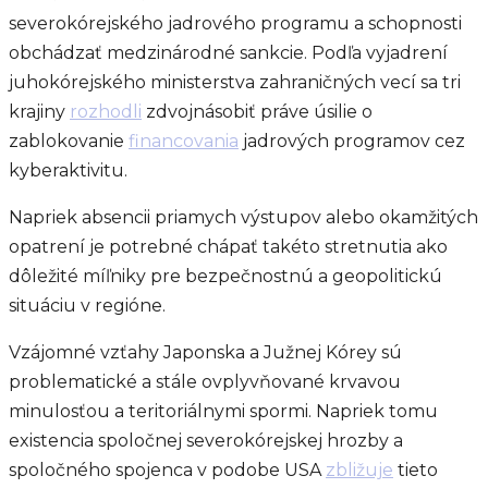
severokórejského jadrového programu a schopnosti
obchádzať medzinárodné sankcie. Podľa vyjadrení
juhokórejského ministerstva zahraničných vecí sa tri
krajiny
rozhodli
zdvojnásobiť práve úsilie o
zablokovanie
financovania
jadrových programov cez
kyberaktivitu.
Napriek absencii priamych výstupov alebo okamžitých
opatrení je potrebné chápať takéto stretnutia ako
dôležité míľniky pre bezpečnostnú a geopolitickú
situáciu v regióne.
Vzájomné vzťahy Japonska a Južnej Kórey sú
problematické a stále ovplyvňované krvavou
minulosťou a teritoriálnymi spormi. Napriek tomu
existencia spoločnej severokórejskej hrozby a
spoločného spojenca v podobe USA
zbližuje
tieto