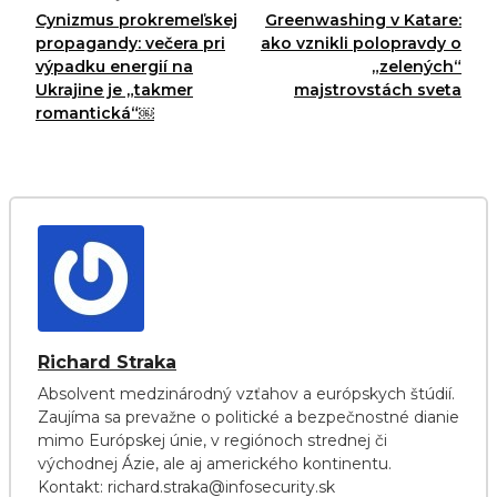
Cynizmus prokremeľskej
Greenwashing v Katare:
propagandy: večera pri
ako vznikli polopravdy o
výpadku energií na
„zelených“
Ukrajine je „takmer
majstrovstách sveta
romantická“￼
Richard Straka
Absolvent medzinárodný vzťahov a európskych štúdií.
Zaujíma sa prevažne o politické a bezpečnostné dianie
mimo Európskej únie, v regiónoch strednej či
východnej Ázie, ale aj amerického kontinentu.
Kontakt: richard.straka@infosecurity.sk