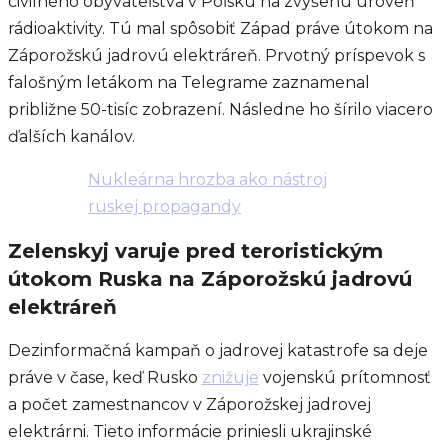
civilného obyvateľstva v Poľsku na zvýšenú úroveň
rádioaktivity. Tú mal spôsobiť Západ práve útokom na
Záporožskú jadrovú elektráreň. Prvotný príspevok s
falošným letákom na Telegrame zaznamenal
približne 50-tisíc zobrazení. Následne ho šírilo viacero
ďalších kanálov.
Nukleárna hrozba ako nástroj
ruskej propagandy
Zelenskyj varuje pred teroristickým
útokom Ruska na Záporožskú jadrovú
elektráreň
Dezinformačná kampaň o jadrovej katastrofe sa deje
práve v čase, keď Rusko
znižuje
vojenskú prítomnosť
a počet zamestnancov v Záporožskej jadrovej
elektrárni. Tieto informácie priniesli ukrajinské