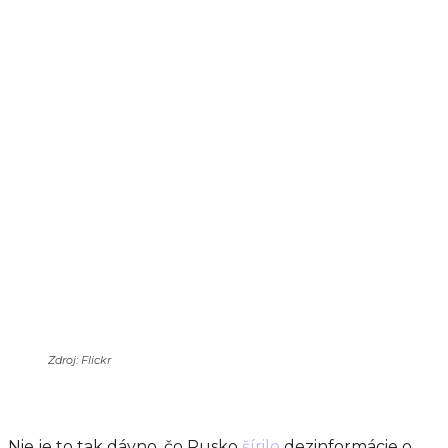
Zdroj: Flickr
Nie je to tak dávno, čo Rusko
šírilo
dezinformácie o