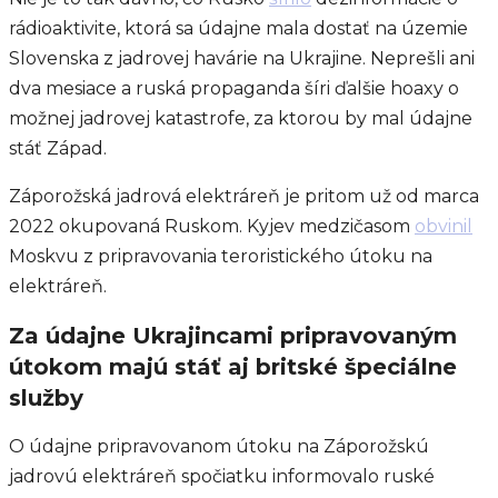
rádioaktivite, ktorá sa údajne mala dostať na územie
Slovenska z jadrovej havárie na Ukrajine. Neprešli ani
dva mesiace a ruská propaganda šíri ďalšie hoaxy o
možnej jadrovej katastrofe, za ktorou by mal údajne
stáť Západ.
Záporožská jadrová elektráreň je pritom už od marca
2022 okupovaná Ruskom. Kyjev medzičasom
obvinil
Moskvu z pripravovania teroristického útoku na
elektráreň.
Za údajne Ukrajincami pripravovaným
útokom majú stáť aj britské špeciálne
služby
O údajne pripravovanom útoku na Záporožskú
jadrovú elektráreň spočiatku informovalo ruské