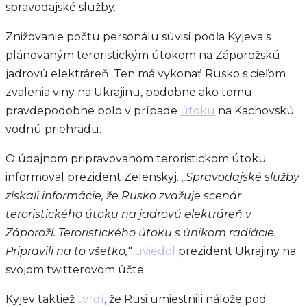
spravodajské služby.
Znižovanie počtu personálu súvisí podľa Kyjeva s
plánovaným teroristickým útokom na Záporožskú
jadrovú elektráreň. Ten má vykonať Rusko s cieľom
zvalenia viny na Ukrajinu, podobne ako tomu
pravdepodobne bolo v prípade
útoku
na Kachovskú
vodnú priehradu.
O údajnom pripravovanom teroristickom útoku
informoval prezident Zelenskyj.
„Spravodajské služby
získali informácie, že Rusko zvažuje scenár
teroristického útoku na jadrovú elektráreň v
Záporoží. Teroristického útoku s únikom radiácie.
Pripravili na to všetko,“
uviedol
prezident Ukrajiny na
svojom twitterovom účte.
Kyjev taktiež
tvrdí
, že Rusi umiestnili nálože pod