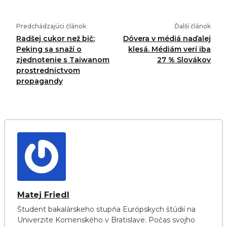
Predchádzajúci článok
Ďalší článok
Radšej cukor než bič:
Dôvera v médiá naďalej
Peking sa snaží o
klesá. Médiám verí iba
zjednotenie s Taiwanom
27 % Slovákov
prostredníctvom
propagandy
Matej Friedl
Študent bakalárskeho stupňa Európskych štúdií na
Univerzite Komenského v Bratislave. Počas svojho