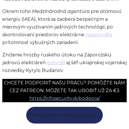
Okrem toho
Medzinárodná agentúra pre atómovú
energiu
(IAEA), ktorá sa zaoberá bezpečným a
mierovým využívaním jadrových technológií, po
skontrolovaní priestorov elektrárne
nepotvrdila
prítomnosť výbušných zariadení.
Zníženie hrozby ruského útoku na Záporožskú
jadrovú elektráreň
potvrdil
aj šéf ukrajinskej vojenskej
rozviedky Kyrylo Budanov.
CHCETE PODPORIŤ NAŠU PRÁCU? POMÔŽTE NÁM
CEZ PATREON. MÔŽETE TAK UROBIŤ UŽ ZA €3
https://infosecurity.sk/podpora/
Podporte Infosecurity.sk