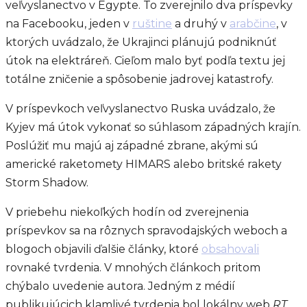
veľvyslanectvo v Egypte. To zverejnilo dva príspevky
na Facebooku, jeden v
ruštine
a druhý v
arabčine
, v
ktorých uvádzalo, že Ukrajinci plánujú podniknúť
útok na elektráreň. Cieľom malo byť podľa textu jej
totálne zničenie a spôsobenie jadrovej katastrofy.
V príspevkoch veľvyslanectvo Ruska uvádzalo, že
Kyjev má útok vykonať so súhlasom západných krajín.
Poslúžiť mu majú aj západné zbrane, akými sú
americké raketomety HIMARS alebo britské rakety
Storm Shadow.
V priebehu niekoľkých hodín od zverejnenia
príspevkov sa na rôznych spravodajských weboch a
blogoch objavili ďalšie články, ktoré
obsahovali
rovnaké tvrdenia. V mnohých článkoch pritom
chýbalo uvedenie autora. Jedným z médií
publikujúcich klamlivé tvrdenia bol lokálny web
RT