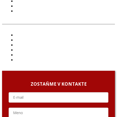
PODMIENKY POUŽÍVANIA
COOKIES
GDPR
ČLÁNKY
PROJEKTY
PODCAST
ARCHÍV
O NÁS/ABOUT US
PODCAST GUESTS
ZOSTAŇME V KONTAKTE