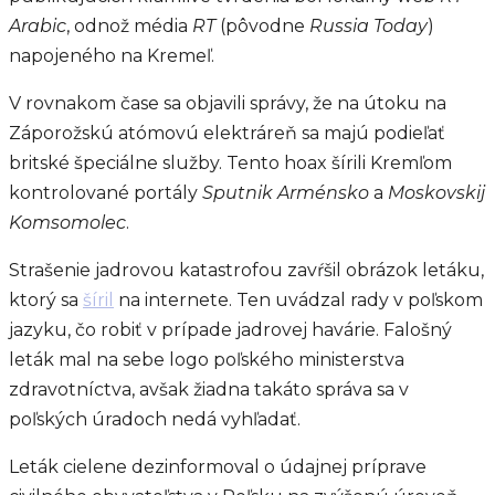
Arabic
, odnož média
RT
(pôvodne
Russia Today
)
napojeného na Kremeľ.
V rovnakom čase sa objavili správy, že na útoku na
Záporožskú atómovú elektráreň sa majú podieľať
britské špeciálne služby. Tento hoax šírili Kremľom
kontrolované portály
Sputnik Arménsko
a
Moskovskij
Komsomolec
.
Strašenie jadrovou katastrofou zavŕšil obrázok letáku,
ktorý sa
šíril
na internete. Ten uvádzal rady v poľskom
jazyku, čo robiť v prípade jadrovej havárie. Falošný
leták mal na sebe logo poľského ministerstva
zdravotníctva, avšak žiadna takáto správa sa v
poľských úradoch nedá vyhľadať.
Leták cielene dezinformoval o údajnej príprave