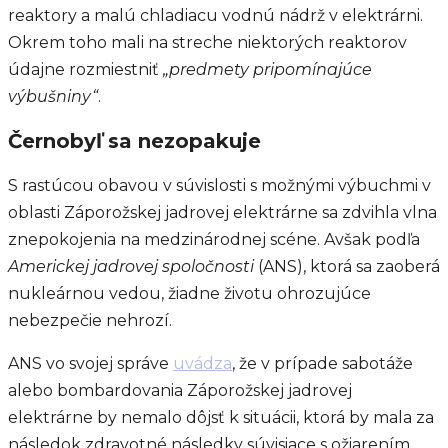
reaktory a malú chladiacu vodnú nádrž v elektrárni.
Okrem toho mali na streche niektorých reaktorov
údajne rozmiestniť
„predmety pripomínajúce
výbušniny“
.
Černobyľ sa nezopakuje
S rastúcou obavou v súvislosti s možnými výbuchmi v
oblasti Záporožskej jadrovej elektrárne sa zdvihla vlna
znepokojenia na medzinárodnej scéne. Avšak podľa
Americkej jadrovej spoločnosti
(ANS), ktorá sa zaoberá
nukleárnou vedou, žiadne životu ohrozujúce
nebezpečie nehrozí.
ANS vo svojej správe
uvádza
, že v prípade sabotáže
alebo bombardovania Záporožskej jadrovej
elektrárne by nemalo dôjsť k situácii, ktorá by mala za
následok zdravotné následky súvisiace s ožiarením.