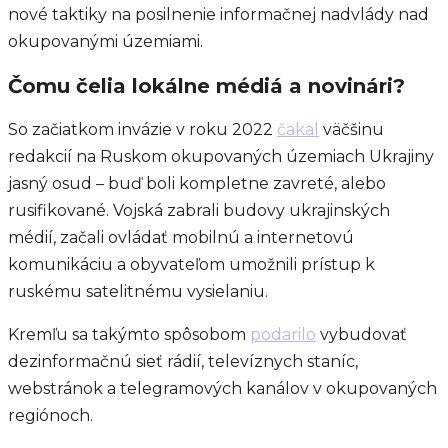
nové taktiky na posilnenie informačnej nadvlády nad
okupovanými územiami.
Čomu čelia lokálne médiá a novinári?
So začiatkom invázie v roku 2022
čakal
väčšinu
redakcií na Ruskom okupovaných územiach Ukrajiny
jasný osud – buď boli kompletne zavreté, alebo
rusifikované. Vojská zabrali budovy ukrajinských
médií, začali ovládať mobilnú a internetovú
komunikáciu a obyvateľom umožnili prístup k
ruskému satelitnému vysielaniu.
Kremľu sa takýmto spôsobom
podarilo
vybudovať
dezinformačnú sieť rádií, televíznych staníc,
webstránok a telegramových kanálov v okupovaných
regiónoch.