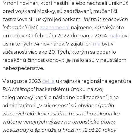
Mnohí novinári, ktorí nestihli alebo nechceli uniknúť
pred vojskami Moskvy, sú zadržiavaní, mučení či
zastrašovaní ruskými jednotkami.
Inštitút masových
informácií
(IMI)
zaznamenal
najmenej 40 takýchto
prípadov. Od februára 2022 do marca 2024
malo
byť
usmrtených 74 novinárov. V zajatí ich
má
byť v
súčasnosti viac ako 20. Tých, ktorým sa podarilo
redakčnú činnosť obnoviť, je málo a sú v neustálom
nebezpečenstve.
V auguste 2023
čelila
ukrajinská regionálna agentúra
RIA Melitopol
hackerskému útoku na svoj
telegramový kanál a následne boli zadržaní jeho
administrátori.
„V súčasnosti sú obvinení podľa
viacerých článkov ruského trestného zákonníka
vrátane verejných výziev na teroristické útoky,
vlastizrady a špionáže a hrozí im 12 až 20 rokov