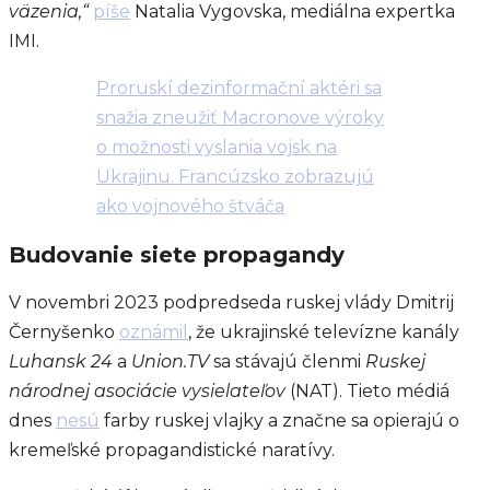
väzenia,“
píše
Natalia Vygovska, mediálna expertka
IMI.
Proruskí dezinformační aktéri sa
snažia zneužiť Macronove výroky
o možnosti vyslania vojsk na
Ukrajinu. Francúzsko zobrazujú
ako vojnového štváča
Budovanie siete propagandy
V novembri 2023 podpredseda ruskej vlády Dmitrij
Černyšenko
oznámil
, že ukrajinské televízne kanály
Luhansk 24
a
Union.TV
sa stávajú členmi
Ruskej
národnej asociácie vysielateľov
(NAT). Tieto médiá
dnes
nesú
farby ruskej vlajky a značne sa opierajú o
kremeľské propagandistické naratívy.