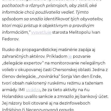
počítačoch a rôznych prístrojoch, aby zistili, aké
informácie chcú používatelia vedieť. Týmto
spôsobom sa snažia identifikovať tých obyvateľov,
ktorí majú prístup k objektívnym a pravdivým
informáciám,“
vysvetľuje
starosta Melitopolu Ivan
Fedorov.
Rusko do propagandistickej mašinérie zapája aj
zahraničných aktérov. Príkladom
je
pozvanie
„delegácie expertov“ na monitorovanie nelegálnych
volieb v okupovanej časti Chersonskej oblasti. Jedna z
členov delegácie, „novinárka“ Sonja Van den Ende,
tvorí obsah naklonený ruskému režimu a ťaženiam
armády. IMI
uvádza
, že za tieto aktivity na ňu
Holandsko uvalilo sankcie a zmrazilo jej bankový účet.
Jej názory boli citované aj na dezinfoweboch
InfoVojna
či
Necenzurovaná pravda.