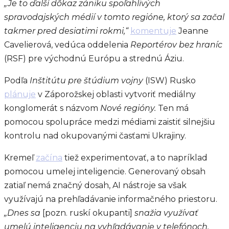
„Je to ďalší dôkaz zániku spoľahlivých
spravodajských médií v tomto regióne, ktorý sa začal
takmer pred desiatimi rokmi,“
komentuje
Jeanne
Cavelierová, vedúca oddelenia
Reportérov bez hraníc
(RSF) pre východnú Európu a strednú Áziu.
Podľa
Inštitútu pre štúdium vojny
(ISW) Rusko
plánuje
v Záporožskej oblasti vytvoriť mediálny
konglomerát s názvom
Nové regióny.
Ten má
pomocou spolupráce medzi médiami zaistiť silnejšiu
kontrolu nad okupovanými časťami Ukrajiny.
Kremeľ
začína
tiež experimentovať, a to napríklad
pomocou umelej inteligencie. Generovaný obsah
zatiaľ nemá značný dosah, AI nástroje sa však
využívajú na prehľadávanie informačného priestoru.
„Dnes sa
[pozn. ruskí okupanti]
snažia
využívať
umelú inteligenciu na vyhľadávanie v telefónoch,