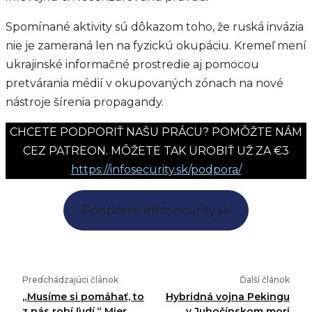
Spomínané aktivity sú dôkazom toho, že ruská invázia
nie je zameraná len na fyzickú okupáciu. Kremeľ mení
ukrajinské informačné prostredie aj pomocou
pretvárania médií v okupovaných zónach na nové
nástroje šírenia propagandy.
CHCETE PODPORIŤ NAŠU PRÁCU? POMÔŽTE NÁM
CEZ PATREON. MÔŽETE TAK UROBIŤ UŽ ZA €3
https://infosecurity.sk/podpora/
Podporte Infosecurity.sk
Predchádzajúci článok
Ďalší článok
„Musíme si pomáhať, to
Hybridná vojna Pekingu
z nás robí ľudí.“ Mier
v Juhočínskom mori