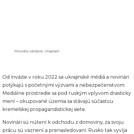
Pôvodný obrázok: Unsplash
Od invázie v roku 2022 sa ukrajinské médiá a novinári
potýkajú s početnými výzvami a nebezpečenstvom.
Mediálne prostredie sa pod ruským vplyvom drasticky
mení – okupované územia sa stávajú súčasťou
kremeľskej propagandistickej siete.
Novinári sú nútení k odchodu z domoviny, za svoju
prácu sú väznení a prenasledovaní. Rusko tak vyvíja