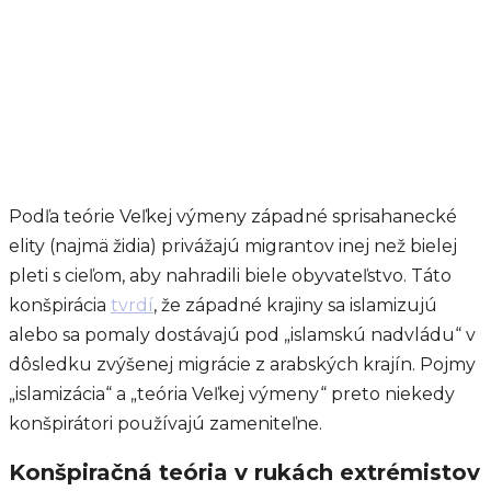
Podľa teórie Veľkej výmeny západné sprisahanecké
elity (najmä židia) privážajú migrantov inej než bielej
pleti s cieľom, aby nahradili biele obyvateľstvo. Táto
konšpirácia
tvrdí
, že západné krajiny sa islamizujú
alebo sa pomaly dostávajú pod „islamskú nadvládu“ v
dôsledku zvýšenej migrácie z arabských krajín. Pojmy
„islamizácia“ a „teória Veľkej výmeny“ preto niekedy
konšpirátori používajú zameniteľne.
Konšpiračná teória v rukách extrémistov