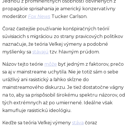
Jednou z prominentných osobností obvinených z
propagácie sprisahania je americký konzervatívny
moderátor
Fox News
Tucker Carlson.
Čoraz častejšie používanie konšpiračných teórií
súvisiacich s migráciou zo strany pravicových politikov
naznačuje, že teória Veľkej výmeny a podobné
myšlienky sa
stávajú
tzv. hlavným prúdom.
Názov tejto teórie
môže
byť jedným z faktorov, prečo
sa aj v mainstreame uchytila. Nie je totiž sám o sebe
urážlivý ani rasistický a ľahko skĺzne do
mainstreamového diskurzu. Je tiež dostatočne vágny
na to, aby sa prispôsobil širokému spektru názorov, od
tých extrémnych až po umiernené. Ideálne však
kamufluje rasistickú ideológiu.
Keďže sa teória Veľkej výmeny
stáva
čoraz