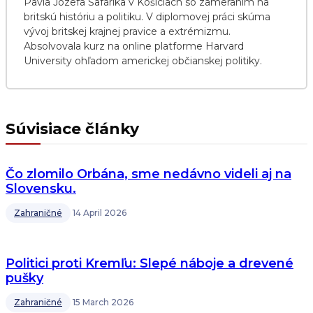
Pavla Jozefa Šafárika v Košiciach so zameraním na
britskú históriu a politiku. V diplomovej práci skúma
vývoj britskej krajnej pravice a extrémizmu.
Absolvovala kurz na online platforme Harvard
University ohľadom americkej občianskej politiky.
Súvisiace články
Čo zlomilo Orbána, sme nedávno videli aj na
Slovensku.
Zahraničné
14 April 2026
Politici proti Kremľu: Slepé náboje a drevené
pušky
Zahraničné
15 March 2026