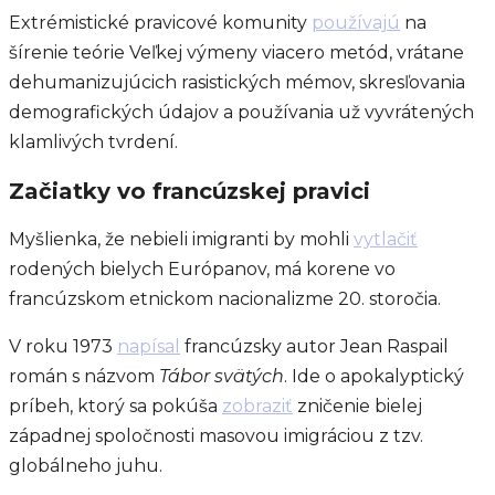
Extrémistické pravicové komunity
používajú
na
šírenie teórie Veľkej výmeny viacero metód, vrátane
dehumanizujúcich rasistických mémov, skresľovania
demografických údajov a používania už vyvrátených
klamlivých tvrdení.
Začiatky vo francúzskej pravici
Myšlienka, že nebieli imigranti by mohli
vytlačiť
rodených bielych Európanov, má korene vo
francúzskom etnickom nacionalizme 20. storočia.
V roku 1973
napísal
francúzsky autor Jean Raspail
román s názvom
Tábor svätých
. Ide o apokalyptický
príbeh, ktorý sa pokúša
zobraziť
zničenie bielej
západnej spoločnosti masovou imigráciou z tzv.
globálneho juhu.