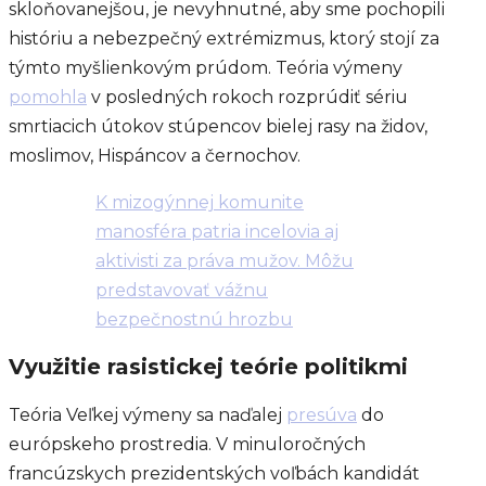
skloňovanejšou, je nevyhnutné, aby sme pochopili
históriu a nebezpečný extrémizmus, ktorý stojí za
týmto myšlienkovým prúdom. Teória výmeny
pomohla
v posledných rokoch rozprúdiť sériu
smrtiacich útokov stúpencov bielej rasy na židov,
moslimov, Hispáncov a černochov.
K mizogýnnej komunite
manosféra patria incelovia aj
aktivisti za práva mužov. Môžu
predstavovať vážnu
bezpečnostnú hrozbu
Využitie rasistickej teórie politikmi
Teória Veľkej výmeny sa naďalej
presúva
do
európskeho prostredia. V minuloročných
francúzskych prezidentských voľbách kandidát