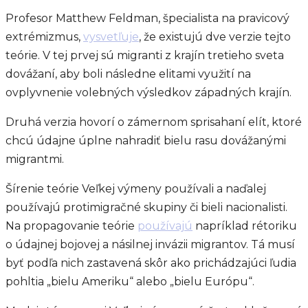
Profesor Matthew Feldman, špecialista na pravicový
extrémizmus,
vysvetľuje
, že existujú dve verzie tejto
teórie. V tej prvej sú migranti z krajín tretieho sveta
dovážaní, aby boli následne elitami využití na
ovplyvnenie volebných výsledkov západných krajín.
Druhá verzia hovorí o zámernom sprisahaní elít, ktoré
chcú údajne úplne nahradiť bielu rasu dovážanými
migrantmi.
Šírenie teórie Veľkej výmeny používali a naďalej
používajú protimigračné skupiny či bieli nacionalisti.
Na propagovanie teórie
používajú
napríklad rétoriku
o údajnej bojovej a násilnej invázii migrantov. Tá musí
byť podľa nich zastavená skôr ako prichádzajúci ľudia
pohltia „bielu Ameriku“ alebo „bielu Európu“.