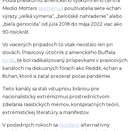
Podľa prieskumu amerického výskumného centra
Media Matters
spomenuli
používatelia siete 4chan
výrazy „veľká výmena“, „belošské nahradenie“ alebo
„biela genocída“ od júla 2018 do mája 2022 viac ako
90-tisíckrát.
Vo viacerých prípadoch to však neostalo len pri
slovách. Pravicový útočník z amerického Buffala
tvrdil
, že bol radikalizovaný príspevkami v pravicových
kanáloch na diskusných fórach ako Reddit, 4chan a
8chan, ktoré si začal prezerať počas pandémie.
Tieto kanály sa stali vstupnou bránou pre
nacionalistický extrémizmus prostredníctvom
zdieľania rasistických mémov, konšpiračných teórií,
extrémistickej literatúry a manifestov.
V posledných rokoch sa
rozrástol
alternatívny