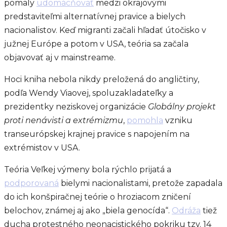
pomaly
udomácňovať
medzi okrajovými
predstaviteľmi alternatívnej pravice a bielych
nacionalistov. Keď migranti začali hľadať útočisko v
južnej Európe a potom v USA, teória sa začala
objavovať aj v mainstreame.
Hoci kniha nebola nikdy preložená do angličtiny,
podľa Wendy Viaovej, spoluzakladateľky a
prezidentky neziskovej organizácie
Globálny projekt
proti nenávisti a extrémizmu
,
pomohla
vzniku
transeurópskej krajnej pravice s napojením na
extrémistov v USA.
Teória Veľkej výmeny bola rýchlo prijatá a
podporovaná
bielymi nacionalistami, pretože zapadala
do ich konšpiračnej teórie o hroziacom zničení
belochov, známej aj ako „biela genocída“.
Odráža
tiež
ducha protestného neonacistického pokriku tzv. 14