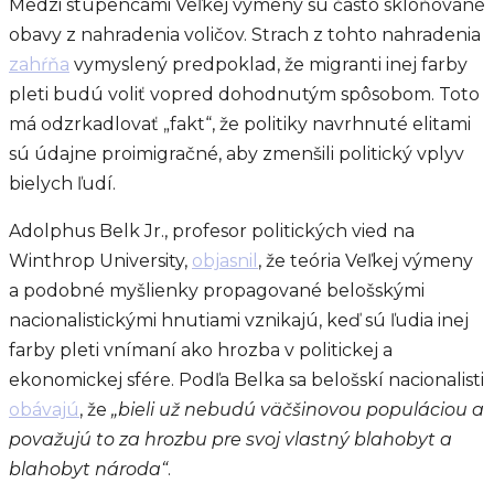
Medzi stúpencami Veľkej výmeny sú často skloňované
obavy z nahradenia voličov. Strach z tohto nahradenia
zahŕňa
vymyslený predpoklad, že migranti inej farby
pleti budú voliť vopred dohodnutým spôsobom. Toto
má odzrkadlovať „fakt“, že politiky navrhnuté elitami
sú údajne proimigračné, aby zmenšili politický vplyv
bielych ľudí.
Adolphus Belk Jr., profesor politických vied na
Winthrop University,
objasnil
, že teória Veľkej výmeny
a podobné myšlienky propagované belošskými
nacionalistickými hnutiami vznikajú, keď sú ľudia inej
farby pleti vnímaní ako hrozba v politickej a
ekonomickej sfére. Podľa Belka sa belošskí nacionalisti
obávajú
, že
„bieli už nebudú väčšinovou populáciou a
považujú to za hrozbu pre svoj vlastný blahobyt a
blahobyt národa“
.