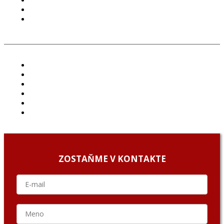
PODMIENKY POUŽÍVANIA
COOKIES
GDPR
ČLÁNKY
PROJEKTY
PODCAST
ARCHÍV
O NÁS/ABOUT US
PODCAST GUESTS
ZOSTAŇME V KONTAKTE