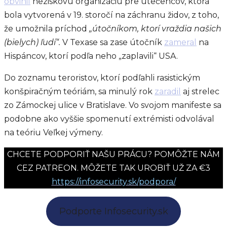
obvinil
neziskovú organizáciu pre utečencov, ktorá
bola vytvorená v 19. storočí na záchranu židov, z toho,
že umožnila príchod
„útočníkom, ktorí vraždia našich
(bielych) ľudí“.
V Texase sa zase útočník
zameral
na
Hispáncov, ktorí podľa neho „zaplavili“ USA.
Do zoznamu teroristov, ktorí podľahli rasistickým
konšpiračným teóriám, sa minulý rok
zaradil
aj strelec
zo Zámockej ulice v Bratislave. Vo svojom manifeste sa
podobne ako vyššie spomenutí extrémisti odvolával
na teóriu Veľkej výmeny.
CHCETE PODPORIŤ NAŠU PRÁCU? POMÔŽTE NÁM
CEZ PATREON. MÔŽETE TAK UROBIŤ UŽ ZA €3
https://infosecurity.sk/podpora/
Podporte Infosecurity.sk