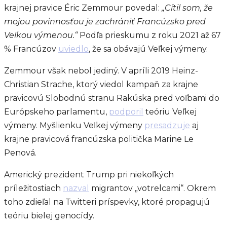
krajnej pravice Éric Zemmour povedal:
„Cítil som, že
mojou povinnosťou je zachrániť Francúzsko pred
Veľkou výmenou.“
Podľa prieskumu z roku 2021 až 67
% Francúzov
uviedlo
, že sa obávajú Veľkej výmeny.
Zemmour však nebol jediný. V apríli 2019 Heinz-
Christian Strache, ktorý viedol kampaň za krajne
pravicovú Slobodnú stranu Rakúska pred voľbami do
Európskeho parlamentu,
podporil
teóriu Veľkej
výmeny. Myšlienku Veľkej výmeny
presadzuje
aj
krajne pravicová francúzska politička Marine Le
Penová.
Americký prezident Trump pri niekoľkých
príležitostiach
nazval
migrantov „votrelcami“. Okrem
toho zdieľal na Twitteri príspevky, ktoré propagujú
teóriu bielej genocídy.