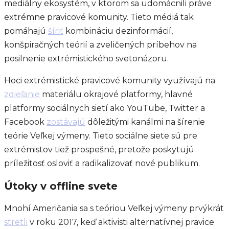
mediálny ekosystém, v ktorom sa udomácnili práve
extrémne pravicové komunity. Tieto médiá tak
pomáhajú
šíriť
kombináciu dezinformácií,
konšpiračných teórií a zveličených príbehov na
posilnenie extrémistického svetonázoru.
Hoci extrémistické pravicové komunity využívajú na
zdieľanie
materiálu okrajové platformy, hlavné
platformy sociálnych sietí ako YouTube, Twitter a
Facebook
zostávajú
dôležitými kanálmi na šírenie
teórie Veľkej výmeny. Tieto sociálne siete sú pre
extrémistov tiež prospešné, pretože poskytujú
príležitosť osloviť a radikalizovať nové publikum.
Útoky v offline svete
Mnohí Američania sa s teóriou Veľkej výmeny prvýkrát
stretli
v roku 2017, keď aktivisti alternatívnej pravice