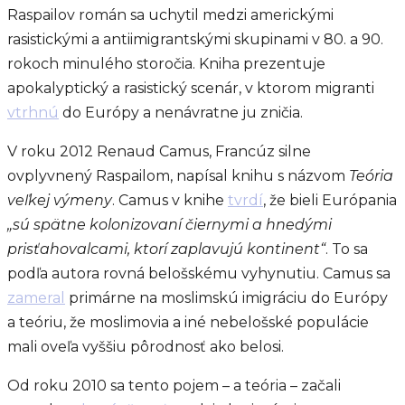
Raspailov román sa uchytil medzi americkými
rasistickými a antiimigrantskými skupinami v 80. a 90.
rokoch minulého storočia. Kniha prezentuje
apokalyptický a rasistický scenár, v ktorom migranti
vtrhnú
do Európy a nenávratne ju zničia.
V roku 2012 Renaud Camus, Francúz silne
ovplyvnený Raspailom, napísal knihu s názvom
Teória
veľkej výmeny
. Camus v knihe
tvrdí
, že bieli Európania
„sú spätne kolonizovaní čiernymi a hnedými
prisťahovalcami, ktorí zaplavujú kontinent“
. To sa
podľa autora rovná belošskému vyhynutiu. Camus sa
zameral
primárne na moslimskú imigráciu do Európy
a teóriu, že moslimovia a iné nebelošské populácie
mali oveľa vyššiu pôrodnosť ako belosi.
Od roku 2010 sa tento pojem – a teória – začali