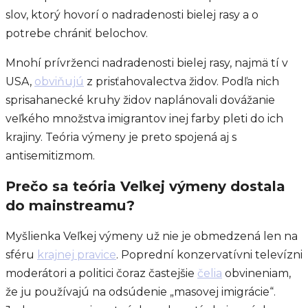
slov, ktorý hovorí o nadradenosti bielej rasy a o
potrebe chrániť belochov.
Mnohí prívrženci nadradenosti bielej rasy, najmä tí v
USA,
obviňujú
z prisťahovalectva židov. Podľa nich
sprisahanecké kruhy židov naplánovali dovážanie
veľkého množstva imigrantov inej farby pleti do ich
krajiny. Teória výmeny je preto spojená aj s
antisemitizmom.
Prečo sa teória Veľkej výmeny dostala
do mainstreamu?
Myšlienka Veľkej výmeny už nie je obmedzená len na
sféru
krajnej pravice
. Poprední konzervatívni televízni
moderátori a politici čoraz častejšie
čelia
obvineniam,
že ju používajú na odsúdenie „masovej imigrácie“.