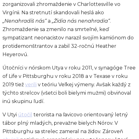
zorganizovali zhromaždenie v Charlottesville vo
Virgínii. Na stretnutí skandovali heslá ako
„Nenahradíš nás“
a
„Židia nás nenahradia“
.
Zhromaždenie sa zmenilo na smrteľné, keď
sympatizant neonacistov narazil svojím kamiónom do
protidemonštrantov a zabil 32-ročnú Heather
Heyerovú.
Útočníci v nórskom Utya v roku 2011, v synagóge Tree
of Life v Pittsburghu v roku 2018 a v Texase v roku
2019 tiež
verili
v teóriu Veľkej výmeny. Avšak každý z
týchto strelcov (všetci boli bielymi mužmi) obviňoval
inú skupinu ľudí.
V Utyi
útočil
terorista na ľavicovo orientovaný letný
tábor plný mladých, prevažne bielych Nórov. V
Pittsburghu sa strelec zameral na židov. Zároveň