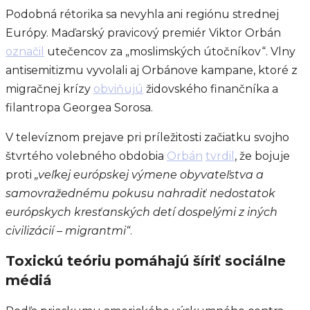
Podobná rétorika sa nevyhla ani regiónu strednej
Európy. Maďarský pravicový premiér Viktor Orbán
označil
utečencov za „moslimských útočníkov“. Vlny
antisemitizmu vyvolali aj Orbánove kampane, ktoré z
migračnej krízy
obviňujú
židovského finančníka a
filantropa Georgea Sorosa.
V televíznom prejave pri príležitosti začiatku svojho
štvrtého volebného obdobia
Orbán
tvrdil
, že bojuje
proti
„veľkej európskej výmene obyvateľstva a
samovražednému pokusu nahradiť nedostatok
európskych kresťanských detí dospelými z iných
civilizácií – migrantmi“
.
Toxickú teóriu pomáhajú šíriť sociálne
médiá