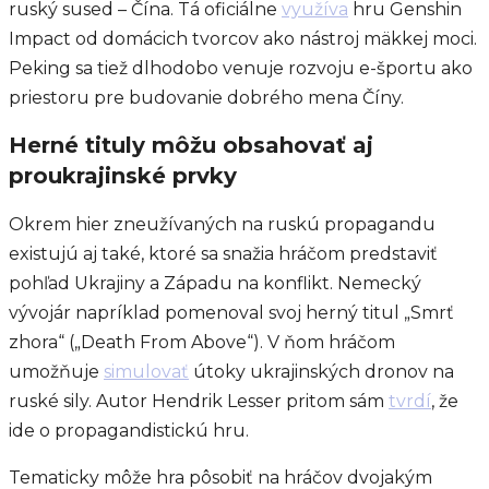
ruský sused – Čína. Tá oficiálne
využíva
hru Genshin
Impact od domácich tvorcov ako nástroj mäkkej moci.
Peking sa tiež dlhodobo venuje rozvoju e-športu ako
priestoru pre budovanie dobrého mena Číny.
Herné tituly môžu obsahovať aj
proukrajinské prvky
Okrem hier zneužívaných na ruskú propagandu
existujú aj také, ktoré sa snažia hráčom predstaviť
pohľad Ukrajiny a Západu na konflikt. Nemecký
vývojár napríklad pomenoval svoj herný titul „Smrť
zhora“ („Death From Above“). V ňom hráčom
umožňuje
simulovať
útoky ukrajinských dronov na
ruské sily. Autor Hendrik Lesser pritom sám
tvrdí
, že
ide o propagandistickú hru.
Tematicky môže hra pôsobiť na hráčov dvojakým