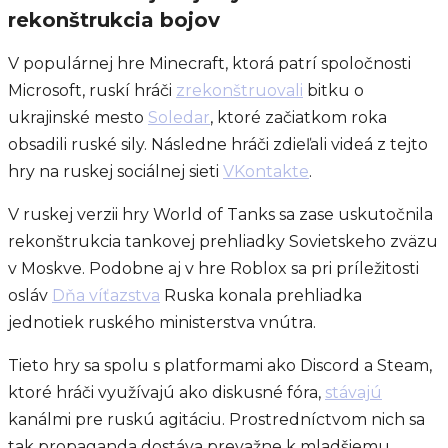
rekonštrukcia bojov
V populárnej hre Minecraft, ktorá patrí spoločnosti
Microsoft, ruskí hráči
zrekonštruovali
bitku o
ukrajinské mesto
Soledar
, ktoré začiatkom roka
obsadili ruské sily. Následne hráči zdieľali videá z tejto
hry na ruskej sociálnej sieti
VKontakte
.
V ruskej verzii hry World of Tanks sa zase uskutočnila
rekonštrukcia tankovej prehliadky Sovietskeho zväzu
v Moskve. Podobne aj v hre Roblox sa pri príležitosti
osláv
Dňa víťazstva
Ruska konala prehliadka
jednotiek ruského ministerstva vnútra.
Tieto hry sa spolu s platformami ako Discord a Steam,
ktoré hráči využívajú ako diskusné fóra,
stávajú
kanálmi pre ruskú agitáciu. Prostredníctvom nich sa
tak propaganda dostáva prevažne k mladšiemu