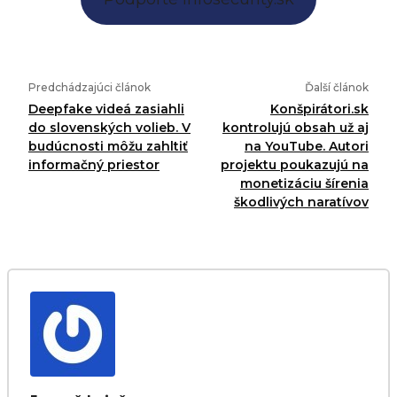
Predchádzajúci článok
Ďalší článok
Deepfake videá zasiahli
Konšpirátori.sk
do slovenských volieb. V
kontrolujú obsah už aj
budúcnosti môžu zahltiť
na YouTube. Autori
informačný priestor
projektu poukazujú na
monetizáciu šírenia
škodlivých naratívov