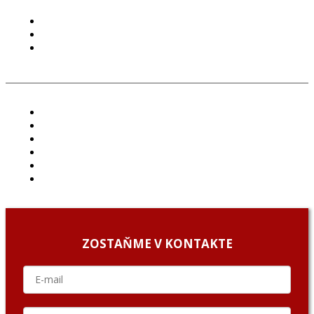
PODMIENKY POUŽÍVANIA
COOKIES
GDPR
ČLÁNKY
PROJEKTY
PODCAST
ARCHÍV
O NÁS/ABOUT US
PODCAST GUESTS
ZOSTAŇME V KONTAKTE