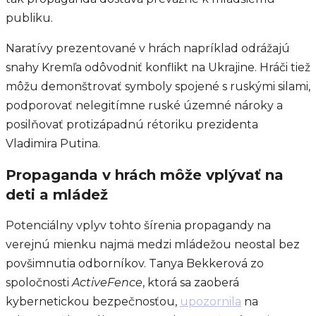
publiku.
Naratívy prezentované v hrách napríklad odrážajú
snahy Kremľa odôvodniť konflikt na Ukrajine. Hráči tiež
môžu demonštrovať symboly spojené s ruskými silami,
podporovať nelegitímne ruské územné nároky a
posilňovať protizápadnú rétoriku prezidenta
Vladimira Putina.
Propaganda v hrách môže vplývať na
deti a mládež
Potenciálny vplyv tohto šírenia propagandy na
verejnú mienku najmä medzi mládežou neostal bez
povšimnutia odborníkov. Tanya Bekkerová zo
spoločnosti
ActiveFence
, ktorá sa zaoberá
kybernetickou bezpečnosťou,
upozornila
na