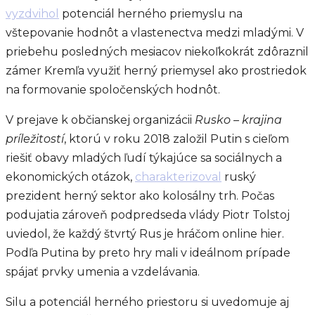
vyzdvihol
potenciál herného priemyslu na
vštepovanie hodnôt a vlastenectva medzi mladými. V
priebehu posledných mesiacov niekoľkokrát zdôraznil
zámer Kremľa využiť herný priemysel ako prostriedok
na formovanie spoločenských hodnôt.
V prejave k občianskej organizácii
Rusko – krajina
príležitostí
, ktorú v roku 2018 založil Putin s cieľom
riešiť obavy mladých ľudí týkajúce sa sociálnych a
ekonomických otázok,
charakterizoval
ruský
prezident herný sektor ako kolosálny trh. Počas
podujatia zároveň podpredseda vlády Piotr Tolstoj
uviedol, že každý štvrtý Rus je hráčom online hier.
Podľa Putina by preto hry mali v ideálnom prípade
spájať prvky umenia a vzdelávania.
Silu a potenciál herného priestoru si uvedomuje aj