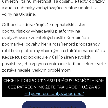
umiestnili tajnú miestnosť. Tá obsahuje texty, obrázky
a audio nahrávky zachytávajúce reálne udalosti z
vojny na Ukrajine.
Odborníci zdôrazňujú, že nepriateľskí aktéri
oportunisticky vyhľadávajú platformy na
ovplyvňovanie zraniteľných osôb. Kombinácia
podmanivej povahy hier a rozšírenosti propagandy
robí tieto platformy vhodnými na takúto manipuláciu.
Keďže Rusko pokračuje v úsilí o šírenie svojich
posolstiev, jeho vplyv na vnímanie ľudí po celom svete
zostáva naďalej veľkým problémom.
CHCETE PODPORIŤ NAŠU PRÁCU? POMÔŽTE NÁM
CEZ PATREON. MÔŽETE TAK UROBIŤ UŽ ZA €3
https://infosecurity.sk/podpora/
Podporte Infosecurity.sk