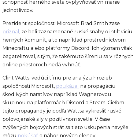
schopnosť herného sveta ovplyvňovať vnímanie
jednotlivcov.
Prezident spoločnosti Microsoft Brad Smith zase
priznal
, že boli zaznamenané ruské snahy o infiltráciu
herných komunít, a to napríklad prostredníctvom
Minecraftu alebo platformy Discord. Ich význam však
bagatelizoval, s tým, že takémuto šíreniu sa v rôznych
online priestoroch nedá vyhnúť.
Clint Watts, vedúci tímu pre analýzu hrozieb
spoločnosti Microsoft,
poukázal
na propagáciu
škodlivých naratívov napríklad Wagnerovou
skupinou na platformách Discord a Steam. Cieľom
tejto propagandy je podľa Wattsa vykresliť ruské
polovojenské sily v pozitívnom svetle. V čase
zvýšených bojových strát sa tieto uskupenia navyše
môžu
pokúšať
o nábor nových členov.