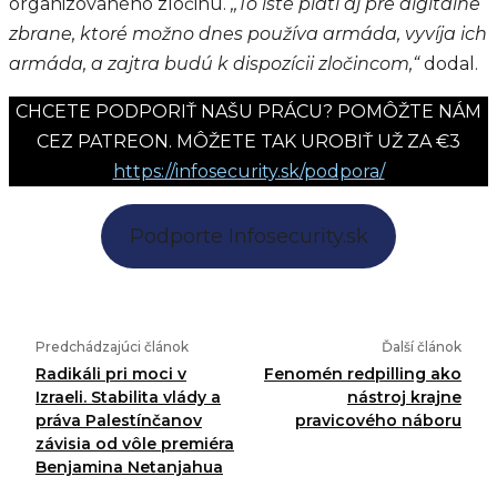
organizovaného zločinu.
,,To isté platí aj pre digitálne
zbrane, ktoré možno dnes používa armáda, vyvíja ich
armáda, a zajtra budú k dispozícii zločincom,“
dodal.
CHCETE PODPORIŤ NAŠU PRÁCU? POMÔŽTE NÁM
CEZ PATREON. MÔŽETE TAK UROBIŤ UŽ ZA €3
https://infosecurity.sk/podpora/
Podporte Infosecurity.sk
Predchádzajúci článok
Ďalší článok
Radikáli pri moci v
Fenomén redpilling ako
Izraeli. Stabilita vlády a
nástroj krajne
práva Palestínčanov
pravicového náboru
závisia od vôle premiéra
Benjamina Netanjahua