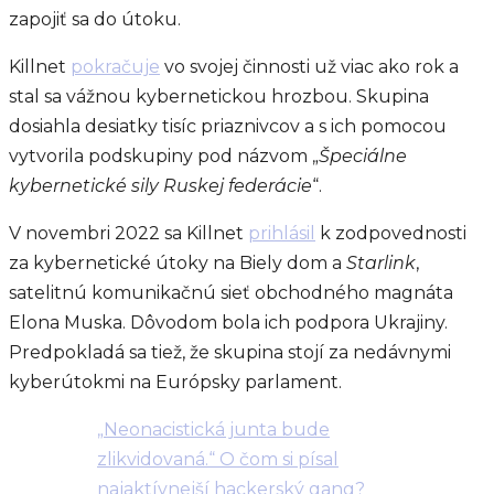
zapojiť sa do útoku.
Killnet
pokračuje
vo svojej činnosti už viac ako rok a
stal sa vážnou kybernetickou hrozbou. Skupina
dosiahla desiatky tisíc priaznivcov a s ich pomocou
vytvorila podskupiny pod názvom „
Špeciálne
kybernetické
sily Ruskej federácie
“.
V novembri 2022 sa Killnet
prihlásil
k zodpovednosti
za kybernetické útoky na Biely dom a
Starlink
,
satelitnú komunikačnú sieť obchodného magnáta
Elona Muska. Dôvodom bola ich podpora Ukrajiny.
Predpokladá sa tiež, že skupina stojí za nedávnymi
kyberútokmi na Európsky parlament.
„Neonacistická junta bude
zlikvidovaná.“ O čom si písal
najaktívnejší hackerský gang?