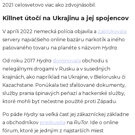
2021 celosvetovo viac ako zdvojnásobil.
Killnet útočí na Ukrajinu a jej spojencov
V apríli 2022 nemecká polícia objavila a
zablokovala
servery najväčšieho online bazáru narkotík a iného
pašovaného tovaru na planéte s názvom
Hydra
.
Od roku 2017
Hydra
dominovala
obchodu s
nelegálnymi drogami v Rusku a v susedných
krajinách, ako napríklad na Ukrajine, v Bielorusku či
Kazachstane. Ponúkala tiež sfalšované dokumenty,
služby prania špinavých peňazí a hackerské služby,
ktoré mohli byť nečestne použité proti Západu.
Po páde
Hydry
sa veľká časť jej zákazníckej základne
a obchodníkov
preskupila
na
RuTor
. Ide o online
fórum, ktoré je jedným z najstarších miest