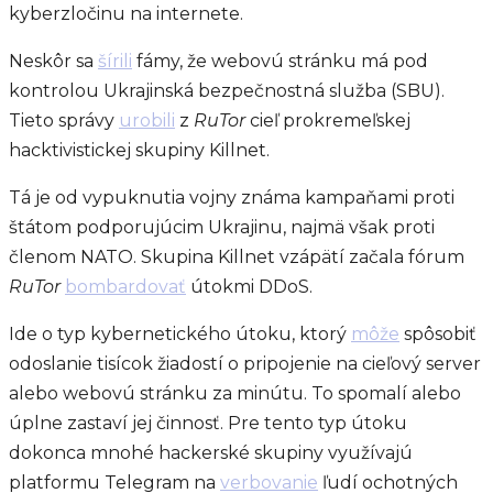
kyberzločinu na internete.
Neskôr sa
šírili
fámy, že webovú stránku má pod
kontrolou Ukrajinská bezpečnostná služba (SBU).
Tieto správy
urobili
z
RuTor
cieľ prokremeľskej
hacktivistickej skupiny
Killnet.
Tá je od vypuknutia vojny známa kampaňami proti
štátom podporujúcim Ukrajinu, najmä však proti
členom NATO. Skupina Killnet vzápätí začala fórum
RuTor
bombardovať
útokmi DDoS.
Ide o typ kybernetického útoku, ktorý
môže
spôsobiť
odoslanie tisícok žiadostí o pripojenie na cieľový server
alebo webovú stránku za minútu. To spomalí alebo
úplne zastaví jej činnosť. Pre tento typ útoku
dokonca mnohé hackerské skupiny využívajú
platformu Telegram na
verbovanie
ľudí ochotných