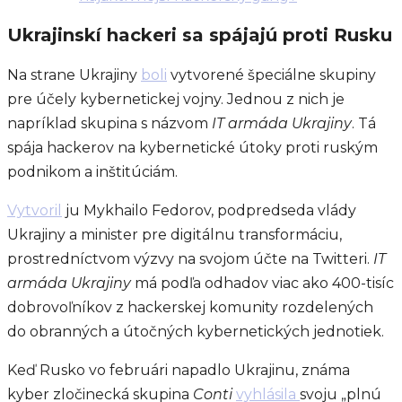
Ukrajinskí hackeri sa spájajú proti Rusku
Na strane Ukrajiny
boli
vytvorené špeciálne skupiny
pre účely kybernetickej vojny. Jednou z nich je
napríklad skupina s názvom
IT armáda Ukrajiny
. Tá
spája hackerov na kybernetické útoky proti ruským
podnikom a inštitúciám.
Vytvoril
ju Mykhailo Fedorov, podpredseda vlády
Ukrajiny a minister pre digitálnu transformáciu,
prostredníctvom výzvy na svojom účte na Twitteri.
IT
armáda Ukrajiny
má podľa odhadov viac ako 400-tisíc
dobrovoľníkov z hackerskej komunity rozdelených
do obranných a útočných kybernetických jednotiek.
Keď Rusko vo februári napadlo Ukrajinu, známa
kyber zločinecká skupina
Conti
vyhlásila
svoju „plnú