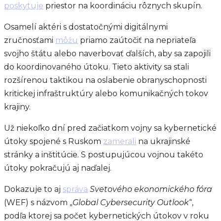
poskytuje
priestor na koordináciu rôznych skupín.
Osamelí aktéri s dostatočnými digitálnymi
zručnosťami
môžu
priamo zaútočiť na nepriateľa
svojho štátu alebo naverbovať ďalších, aby sa zapojili
do koordinovaného útoku. Tieto aktivity sa stali
rozšírenou taktikou na oslabenie obranyschopnosti
kritickej infraštruktúry alebo komunikačných tokov
krajiny.
Už niekoľko dní pred začiatkom vojny sa kybernetické
útoky spojené s Ruskom
zamerali
na ukrajinské
stránky a inštitúcie. S postupujúcou vojnou takéto
útoky pokračujú aj naďalej.
Dokazuje to aj
správa
Svetového ekonomického fóra
(WEF) s názvom „
Global Cybersecurity Outlook
“,
podľa ktorej sa počet kybernetických útokov v roku