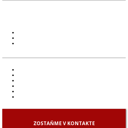
PODMIENKY POUŽÍVANIA
COOKIES
GDPR
ČLÁNKY
PROJEKTY
PODCAST
ARCHÍV
O NÁS/ABOUT US
PODCAST GUESTS
ZOSTAŇME V KONTAKTE