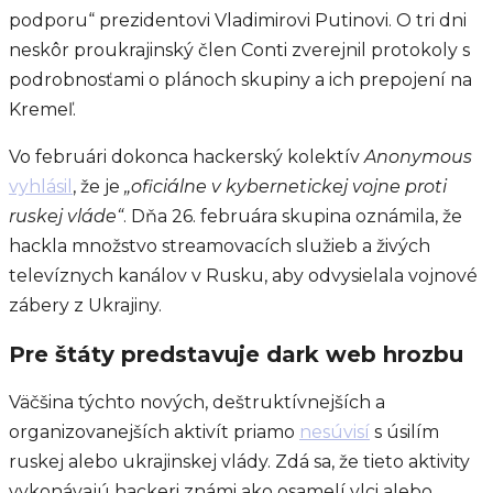
podporu“ prezidentovi Vladimirovi Putinovi. O tri dni
neskôr proukrajinský člen Conti zverejnil protokoly s
podrobnosťami o plánoch skupiny a ich prepojení na
Kremeľ.
Vo februári dokonca hackerský kolektív
Anonymous
vyhlásil
, že je
„oficiálne v kybernetickej vojne proti
ruskej vláde“
. Dňa 26. februára skupina oznámila, že
hackla množstvo streamovacích služieb a živých
televíznych kanálov v Rusku, aby odvysielala vojnové
zábery z Ukrajiny.
Pre štáty predstavuje dark web hrozbu
Väčšina týchto nových, deštruktívnejších a
organizovanejších aktivít priamo
nesúvisí
s úsilím
ruskej alebo ukrajinskej vlády. Zdá sa, že tieto aktivity
vykonávajú hackeri známi ako osamelí vlci alebo