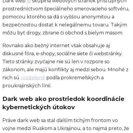
Dark web
je
skupina webových stránok prístupných
prostredníctvom špeciálneho smerovacieho softvéru,
pomocou ktorého sa dá s vyššou anonymitou a
bezpečnosťou dostať k nelegálnemu tovaru. Takým
môžu byť drogy, zbrane či obchod s bielym mäsom.
Rovnako ako bežný internet však obsahuje aj
diskusné fóra, e-shopy, sociálne siete či webstránky.
Tieto stránky zvyčajne nie sú len v rozpore so
zákonom, ale majú konflikty aj medzi sebou. Mnohé z
nich sú
rozdelené
podľa prokremeľských a
proukrajinských línií.
Dark web ako prostriedok koordinácie
kybernetických útokov
Práve dark web sa stal ďalším tichým frontom vo
vojne medzi Ruskom a Ukrajinou, a to najmä preto, že