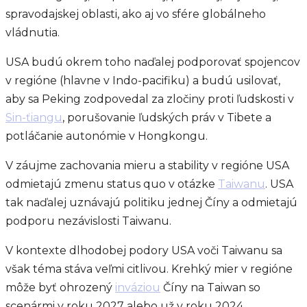
spravodajskej oblasti, ako aj vo sfére globálneho
vládnutia.
USA budú okrem toho naďalej podporovať spojencov
v regióne (hlavne v Indo-pacifiku) a budú usilovať,
aby sa Peking zodpovedal za zločiny proti ľudskosti v
Sin-ťiangu
, porušovanie ľudských práv v Tibete a
potláčanie autonómie v Hongkongu.
V záujme zachovania mieru a stability v regióne USA
odmietajú zmenu status quo v otázke
Taiwanu
. USA
tak naďalej uznávajú politiku jednej Číny a odmietajú
podporu nezávislosti Taiwanu.
V kontexte dlhodobej podory USA voči Taiwanu sa
však téma stáva veľmi citlivou. Krehký mier v regióne
môže byť ohrozený
inváziou
Číny na Taiwan so
scenármi v roku 2027 alebo už v roku 2024.