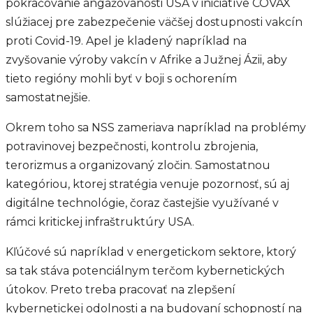
pokračovanie angažovanosti USA v iniciatíve COVAX
slúžiacej pre zabezpečenie väčšej dostupnosti vakcín
proti Covid-19. Apel je kladený napríklad na
zvyšovanie výroby vakcín v Afrike a Južnej Ázii, aby
tieto regióny mohli byť v boji s ochorením
samostatnejšie.
Okrem toho sa NSS zameriava napríklad na problémy
potravinovej bezpečnosti, kontrolu zbrojenia,
terorizmus a organizovaný zločin. Samostatnou
kategóriou, ktorej stratégia venuje pozornosť, sú aj
digitálne technológie, čoraz častejšie využívané v
rámci kritickej infraštruktúry USA.
Kľúčové sú napríklad v energetickom sektore, ktorý
sa tak stáva potenciálnym terčom kybernetických
útokov. Preto treba pracovať na zlepšení
kybernetickej odolnosti a na budovaní schopností na