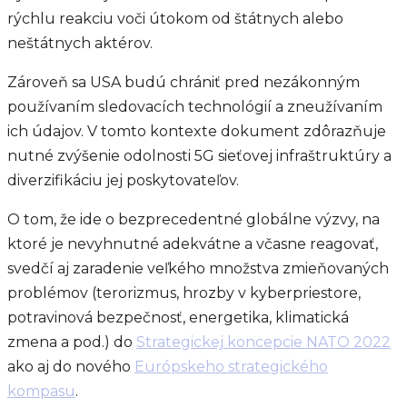
rýchlu reakciu voči útokom od štátnych alebo
neštátnych aktérov.
Zároveň sa USA budú chrániť pred nezákonným
používaním sledovacích technológií a zneužívaním
ich údajov. V tomto kontexte dokument zdôrazňuje
nutné zvýšenie odolnosti 5G sieťovej infraštruktúry a
diverzifikáciu jej poskytovateľov.
O tom, že ide o bezprecedentné globálne výzvy, na
ktoré je nevyhnutné adekvátne a včasne reagovať,
svedčí aj zaradenie veľkého množstva zmieňovaných
problémov (terorizmus, hrozby v kyberpriestore,
potravinová bezpečnosť, energetika, klimatická
zmena a pod.) do
Strategickej koncepcie NATO 2022
ako aj do nového
Európskeho strategického
kompasu
.