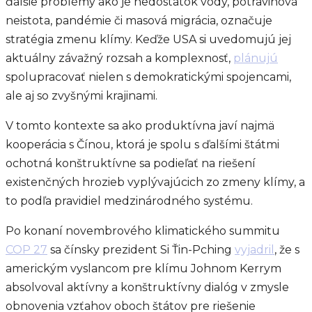
ďalšie problémy ako je nedostatok vody, potravinová
neistota, pandémie či masová migrácia, označuje
stratégia zmenu klímy. Keďže USA si uvedomujú jej
aktuálny závažný rozsah a komplexnosť,
plánujú
spolupracovať nielen s demokratickými spojencami,
ale aj so zvyšnými krajinami.
V tomto kontexte sa ako produktívna javí najmä
kooperácia s Čínou, ktorá je spolu s ďalšími štátmi
ochotná konštruktívne sa podieľať na riešení
existenčných hrozieb vyplývajúcich zo zmeny klímy, a
to podľa pravidiel medzinárodného systému.
Po konaní novembrového klimatického summitu
COP 27
sa čínsky prezident Si Ťin-Pching
vyjadril
, že s
americkým vyslancom pre klímu Johnom Kerrym
absolvoval aktívny a konštruktívny dialóg v zmysle
obnovenia vzťahov oboch štátov pre riešenie