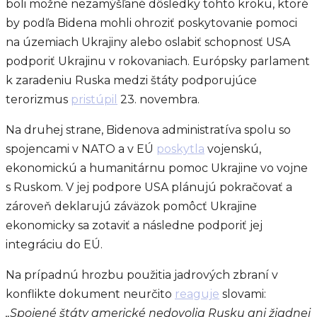
boli možné nezamýšľané dôsledky tohto kroku, ktoré
by podľa Bidena mohli ohroziť poskytovanie pomoci
na územiach Ukrajiny alebo oslabiť schopnosť USA
podporiť Ukrajinu v rokovaniach. Európsky parlament
k zaradeniu Ruska medzi štáty podporujúce
terorizmus
pristúpil
23. novembra.
Na druhej strane, Bidenova administratíva spolu so
spojencami v NATO a v EÚ
poskytla
vojenskú,
ekonomickú a humanitárnu pomoc Ukrajine vo vojne
s Ruskom. V jej podpore USA plánujú pokračovať a
zároveň deklarujú záväzok pomôcť Ukrajine
ekonomicky sa zotaviť a následne podporiť jej
integráciu do EÚ.
Na prípadnú hrozbu použitia jadrových zbraní v
konflikte dokument neurčito
reaguje
slovami:
„Spojené štáty americké nedovolia Rusku ani žiadnej