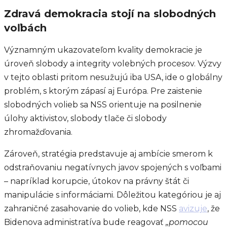
Zdravá demokracia stojí na slobodných
voľbách
Významným ukazovateľom kvality demokracie je
úroveň slobody a integrity volebných procesov. Výzvy
v tejto oblasti pritom nesužujú iba USA, ide o globálny
problém, s ktorým zápasí aj Európa. Pre zaistenie
slobodných volieb sa NSS orientuje na posilnenie
úlohy aktivistov, slobody tlače či slobody
zhromažďovania.
Zároveň, stratégia predstavuje aj ambície smerom k
odstraňovaniu negatívnych javov spojených s voľbami
– napríklad korupcie, útokov na právny štát či
manipulácie s informáciami. Dôležitou kategóriou je aj
zahraničné zasahovanie do volieb, kde NSS
avizuje
, že
Bidenova administratíva bude reagovať
„pomocou