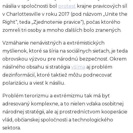
násilia v spoločnosti bol
protest
krajne pravicových síl
v Charlottesville v roku 2017 (pod názvom „Unite the
Right“, teda „Zjednotenie pravice“), počas ktorého
zomreli tri osoby a mnoho ďalších bolo zranených.
Vzmáhanie nenávistných a extrémistických
myšlienok, ktoré sa šíria na sociálnych sieťach, je teda
obrovskou výzvou pre národnú bezpečnosť. Okrem
násilného obsahu si stratégia
všíma
aj problém
dezinformácií, ktoré taktiež môžu podnecovať
polarizáciu a viesť k násiliu.
Problém terorizmu a extrémizmu tak má byť
adresovaný komplexne, a to nielen vďaka osobitnej
národnej stratégii, ale aj prostredníctvom kooperácie
vlád, občianskej spoločnosti a technologického
sektora.