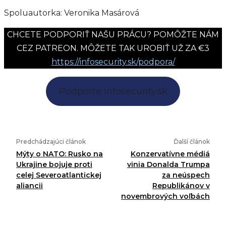
Spoluautorka: Veronika Masárová
CHCETE PODPORIŤ NAŠU PRÁCU? POMÔŽTE NÁM
CEZ PATREON. MÔŽETE TAK UROBIŤ UŽ ZA €3
https://infosecurity.sk/podpora/
Podporte Infosecurity.sk
Predchádzajúci článok
Ďalší článok
Mýty o NATO: Rusko na
Konzervatívne médiá
Ukrajine bojuje proti
vinia Donalda Trumpa
celej Severoatlantickej
za neúspech
aliancii
Republikánov v
novembrových voľbách