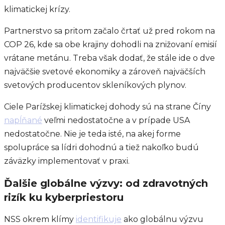
klimatickej krízy.
Partnerstvo sa pritom začalo črtať už pred rokom na
COP 26, kde sa obe krajiny dohodli na znižovaní emisií
vrátane metánu. Treba však dodať, že stále ide o dve
najväčšie svetové ekonomiky a zároveň najväčších
svetových producentov skleníkových plynov.
Ciele Parížskej klimatickej dohody sú na strane Číny
napĺňané
veľmi nedostatočne a v prípade USA
nedostatočne. Nie je teda isté, na akej forme
spolupráce sa lídri dohodnú a tiež nakoľko budú
záväzky implementovať v praxi.
Ďalšie globálne výzvy: od zdravotných
rizík ku kyberpriestoru
NSS okrem klímy
identifikuje
ako globálnu výzvu