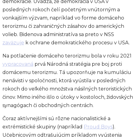
demokracie. Uvádza, že demokracia v USA v
posledných rokoch čelí početným vnútorným a
vonkajším výzvam, napríklad vo forme domáceho
terorizmu či zahraničných zásahov do amerických
volieb. Bidenova administratíva sa preto v NSS
zaväzuje
k ochrane demokratického procesu v USA.
Na potlačenie domáceho terorizmu bola v roku 2021
vypracovaná
prvá Národná stratégia pre boj proti
domácemu terorizmu. Tá upozorňuje na kumuláciu
nenávisti v spoločnosti, ktorá vyústila v posledných
rokoch do veľkého množstva násilných teroristických
činov. Mimo iného išlo o útoky v kostoloch, židovských
synagógach či obchodných centrách.
Čoraz aktívnejšími sú rôzne nacionalistické a
extrémistické skupiny (napríklad
Proud Boys
).
Učebnicovým odtrašujúcim príkladom vyústenia