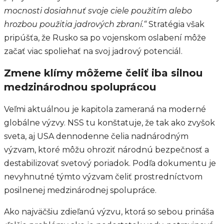
mocnosti dosiahnuť svoje ciele použitím alebo
hrozbou použitia jadrových zbraní.“
Stratégia však
pripúšťa, že Rusko sa po vojenskom oslabení môže
začať viac spoliehať na svoj jadrový potenciál.
Zmene klímy môžeme čeliť iba silnou
medzinárodnou spoluprácou
Veľmi aktuálnou je kapitola zameraná na moderné
globálne výzvy. NSS tu konštatuje, že tak ako zvyšok
sveta, aj USA dennodenne čelia nadnárodným
výzvam, ktoré môžu ohroziť národnú bezpečnosť a
destabilizovať svetový poriadok. Podľa dokumentu je
nevyhnutné týmto výzvam čeliť prostredníctvom
posilnenej medzinárodnej spolupráce.
Ako najväčšiu zdieľanú výzvu, ktorá so sebou prináša