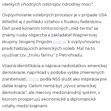
všetkých vhodných nástrojov národnej moci“.
Ovplyvňovanie volebných procesov je v prípade USA
dôležité aj z pohľadu vzťahov s Ruskou federáciou.
Deň pred konaním tohtoročných „mid-terms“ sa
známy ruský oligarcha a zakladateľ Wagnerovej
skupiny Jevgenij Prigožin
priznal
k ovplyvňovaniu
predchádzajúcich amerických volieb. Mal na to
využívať tzv. „troliu farmu“ z Petrohradu.
Včasná identifikácia a náprava nedostatkov americkej
demokracie, napríklad v podobe vyššie zmienených
zraniteľností,
môže
podľa NSS slúžiť ako inšpirácia pre
ďalšie krajiny. Cieľom nemá byť „vývoz americkej
demokracie“, ale mierový medzinárodný systém, v
ktorom prosperujú ekonomické a diplomatické
vzťahy medzi krajinami.