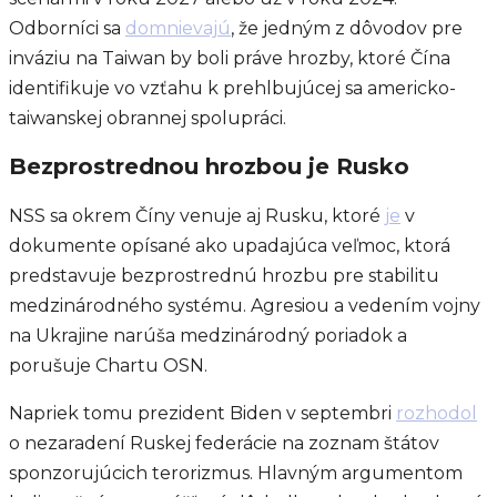
Odborníci sa
domnievajú
, že jedným z dôvodov pre
inváziu na Taiwan by boli práve hrozby, ktoré Čína
identifikuje vo vzťahu k prehlbujúcej sa americko-
taiwanskej obrannej spolupráci.
Bezprostrednou hrozbou je Rusko
NSS sa okrem Číny venuje aj Rusku, ktoré
je
v
dokumente opísané ako upadajúca veľmoc, ktorá
predstavuje bezprostrednú hrozbu pre stabilitu
medzinárodného systému. Agresiou a vedením vojny
na Ukrajine narúša medzinárodný poriadok a
porušuje Chartu OSN.
Napriek tomu prezident Biden v septembri
rozhodol
o nezaradení Ruskej federácie na zoznam štátov
sponzorujúcich terorizmus. Hlavným argumentom