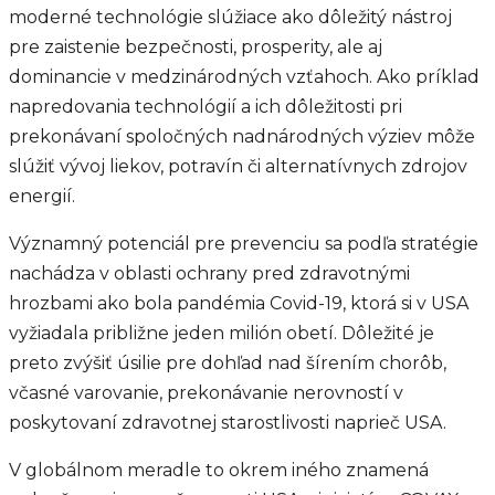
moderné technológie slúžiace ako dôležitý nástroj
pre zaistenie bezpečnosti, prosperity, ale aj
dominancie v medzinárodných vzťahoch. Ako príklad
napredovania technológií a ich dôležitosti pri
prekonávaní spoločných nadnárodných výziev môže
slúžiť vývoj liekov, potravín či alternatívnych zdrojov
energií.
Významný potenciál pre prevenciu sa podľa stratégie
nachádza v oblasti ochrany pred zdravotnými
hrozbami ako bola pandémia Covid-19, ktorá si v USA
vyžiadala približne jeden milión obetí. Dôležité je
preto zvýšiť úsilie pre dohľad nad šírením chorôb,
včasné varovanie, prekonávanie nerovností v
poskytovaní zdravotnej starostlivosti naprieč USA.
V globálnom meradle to okrem iného znamená