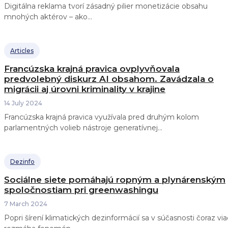
Digitálna reklama tvorí zásadný pilier monetizácie obsahu
mnohých aktérov – ako...
Articles
Francúzska krajná pravica ovplyvňovala
predvolebný diskurz AI obsahom. Zavádzala o
migrácii aj úrovni kriminality v krajine
14 July 2024
Francúzska krajná pravica využívala pred druhým kolom
parlamentných volieb nástroje generatívnej...
Dezinfo
Sociálne siete pomáhajú ropným a plynárenským
spoločnostiam pri greenwashingu
7 March 2024
Popri šírení klimatických dezinformácií sa v súčasnosti čoraz via