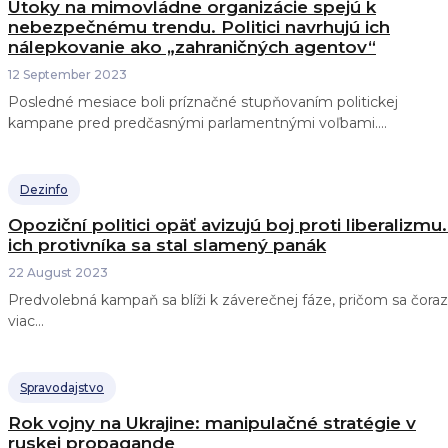
Útoky na mimovládne organizácie spejú k
nebezpečnému trendu. Politici navrhujú ich
nálepkovanie ako „zahraničných agentov“
12 September 2023
Posledné mesiace boli príznačné stupňovaním politickej
kampane pred predčasnými parlamentnými voľbami....
Dezinfo
Opoziční politici opäť avizujú boj proti liberalizmu.
ich protivníka sa stal slamený panák
22 August 2023
Predvolebná kampaň sa blíži k záverečnej fáze, pričom sa čoraz
viac...
Spravodajstvo
Rok vojny na Ukrajine: manipulačné stratégie v
ruskej propagande