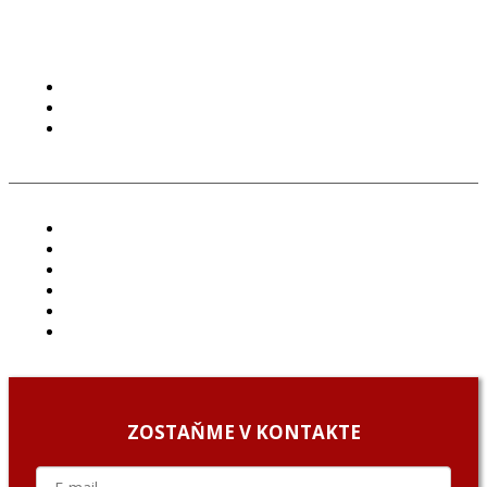
PODMIENKY POUŽÍVANIA
COOKIES
GDPR
ČLÁNKY
PROJEKTY
PODCAST
ARCHÍV
O NÁS/ABOUT US
PODCAST GUESTS
ZOSTAŇME V KONTAKTE