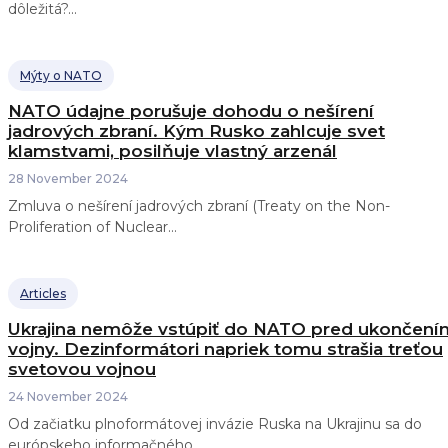
dôležitá?...
Mýty o NATO
NATO údajne porušuje dohodu o nešírení
jadrových zbraní. Kým Rusko zahlcuje svet
klamstvami, posilňuje vlastný arzenál
28 November 2024
Zmluva o nešírení jadrových zbraní (Treaty on the Non-
Proliferation of Nuclear...
Articles
Ukrajina nemôže vstúpiť do NATO pred ukončení
vojny. Dezinformátori napriek tomu strašia treťou
svetovou vojnou
24 November 2024
Od začiatku plnoformátovej invázie Ruska na Ukrajinu sa do
európskeho informačného...