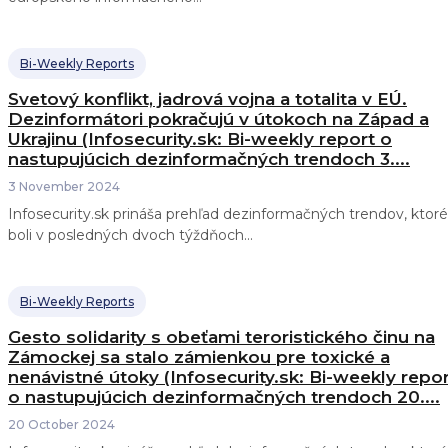
Bi-Weekly Reports
Svetový konflikt, jadrová vojna a totalita v EÚ.
Dezinformátori pokračujú v útokoch na Západ a
Ukrajinu (Infosecurity.sk: Bi-weekly report o
nastupujúcich dezinformačných trendoch 3....
3 November 2024
Infosecurity.sk prináša prehľad dezinformačných trendov, ktoré
boli v posledných dvoch týždňoch...
Bi-Weekly Reports
Gesto solidarity s obeťami teroristického činu na
Zámockej sa stalo zámienkou pre toxické a
nenávistné útoky (Infosecurity.sk: Bi-weekly repo
o nastupujúcich dezinformačných trendoch 20....
20 October 2024