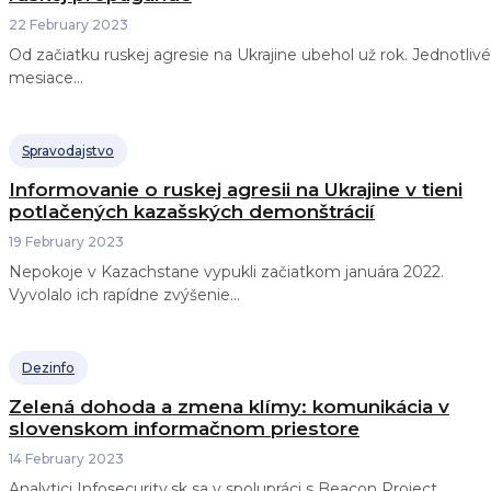
22 February 2023
Od začiatku ruskej agresie na Ukrajine ubehol už rok. Jednotlivé
mesiace...
Spravodajstvo
Informovanie o ruskej agresii na Ukrajine v tieni
potlačených kazašských demonštrácií
19 February 2023
Nepokoje v Kazachstane vypukli začiatkom januára 2022.
Vyvolalo ich rapídne zvýšenie...
Dezinfo
Zelená dohoda a zmena klímy: komunikácia v
slovenskom informačnom priestore
14 February 2023
Analytici Infosecurity.sk sa v spolupráci s Beacon Project