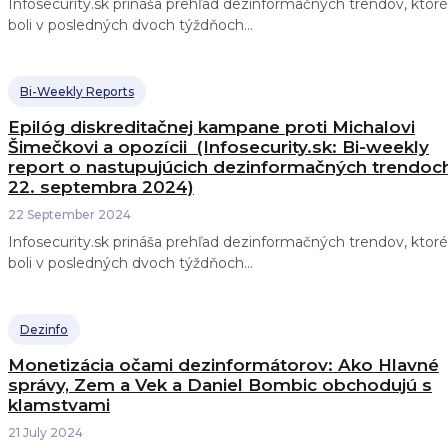
Infosecurity.sk prináša prehľad dezinformačných trendov, ktoré
boli v posledných dvoch týždňoch...
Bi-Weekly Reports
Epilóg diskreditačnej kampane proti Michalovi
Šimečkovi a opozícii (Infosecurity.sk: Bi-weekly
report o nastupujúcich dezinformačných trendoc
22. septembra 2024)
22 September 2024
Infosecurity.sk prináša prehľad dezinformačných trendov, ktoré
boli v posledných dvoch týždňoch...
Dezinfo
Monetizácia očami dezinformátorov: Ako Hlavné
správy, Zem a Vek a Daniel Bombic obchodujú s
klamstvami
21 July 2024