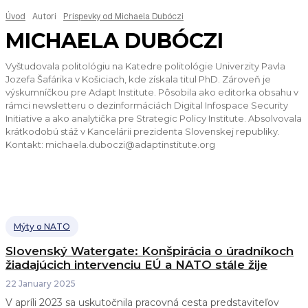
Úvod
Autori
Príspevky od Michaela Dubóczi
MICHAELA DUBÓCZI
Vyštudovala politológiu na Katedre politológie Univerzity Pavla
Jozefa Šafárika v Košiciach, kde získala titul PhD. Zároveň je
výskumníčkou pre Adapt Institute. Pôsobila ako editorka obsahu v
rámci newsletteru o dezinformáciách Digital Infospace Security
Initiative a ako analytička pre Strategic Policy Institute. Absolvovala
krátkodobú stáž v Kancelárii prezidenta Slovenskej republiky.
Kontakt: michaela.duboczi@adaptinstitute.org
Mýty o NATO
Slovenský Watergate: Konšpirácia o úradníkoch
žiadajúcich intervenciu EÚ a NATO stále žije
22 January 2025
V apríli 2023 sa uskutočnila pracovná cesta predstaviteľov