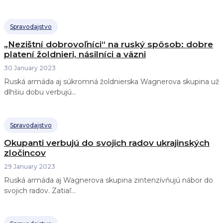
Spravodajstvo
„Nezištní dobrovoľníci“ na ruský spôsob: dobre
platení žoldnieri, násilníci a väzni
30 January 2023
Ruská armáda aj súkromná žoldnierska Wagnerova skupina už
dlhšiu dobu verbujú...
Spravodajstvo
Okupanti verbujú do svojich radov ukrajinských
zločincov
29 January 2023
Ruská armáda aj Wagnerova skupina zintenzívňujú nábor do
svojich radov. Zatiaľ...