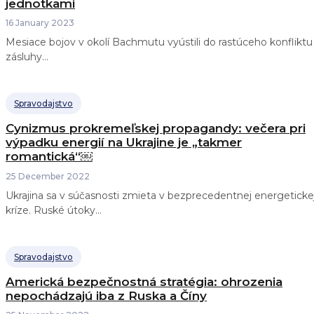
jednotkami
16 January 2023
Mesiace bojov v okolí Bachmutu vyústili do rastúceho konfliktu
zásluhy...
Spravodajstvo
Cynizmus prokremeľskej propagandy: večera pri
výpadku energií na Ukrajine je „takmer
romantická“￼
25 December 2022
Ukrajina sa v súčasnosti zmieta v bezprecedentnej energeticke
kríze. Ruské útoky...
Spravodajstvo
Americká bezpečnostná stratégia: ohrozenia
nepochádzajú iba z Ruska a Číny