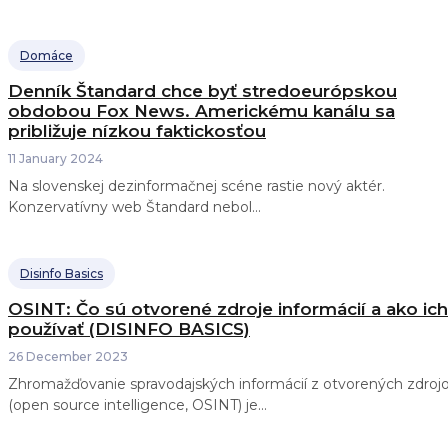
Domáce
Denník Štandard chce byť stredoeurópskou
obdobou Fox News. Americkému kanálu sa
približuje nízkou faktickosťou
11 January 2024
Na slovenskej dezinformačnej scéne rastie nový aktér.
Konzervatívny web Štandard nebol...
Disinfo Basics
OSINT: Čo sú otvorené zdroje informácií a ako ich
používať (DISINFO BASICS)
26 December 2023
Zhromažďovanie spravodajských informácií z otvorených zdroj
(open source intelligence, OSINT) je...