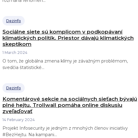
rozmáha fenomén...
Dezinfo
Sociálne siete sú komplicom v podkopávaní
klimatických politík. Priestor dávajú klimatických
skeptikom
1 March 2024
O tom, že globálna zmena klímy je závažným problémom,
svedčia štatistické...
Dezinfo
Komentárové sekcie na sociálnych sieťach bývajú
plné hejtu. Trollwall pomáha online diskusiu
zveľaďovať
14 February 2024
Projekt Infosecurity je jedným z mnohých členov iniciatívy
#BezHejtu. Na kampani...