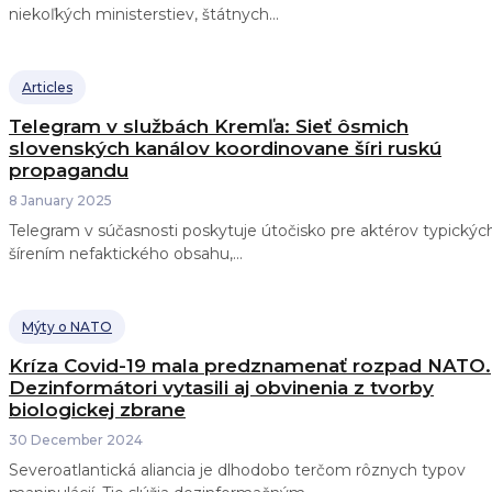
niekoľkých ministerstiev, štátnych...
Articles
Telegram v službách Kremľa: Sieť ôsmich
slovenských kanálov koordinovane šíri ruskú
propagandu
8 January 2025
Telegram v súčasnosti poskytuje útočisko pre aktérov typickýc
šírením nefaktického obsahu,...
Mýty o NATO
Kríza Covid-19 mala predznamenať rozpad NATO.
Dezinformátori vytasili aj obvinenia z tvorby
biologickej zbrane
30 December 2024
Severoatlantická aliancia je dlhodobo terčom rôznych typov