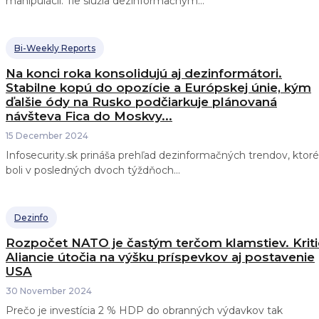
manipulácií. Tie slúžia dezinformačným...
Bi-Weekly Reports
Na konci roka konsolidujú aj dezinformátori.
Stabilne kopú do opozície a Európskej únie, kým
ďalšie ódy na Rusko podčiarkuje plánovaná
návšteva Fica do Moskvy...
15 December 2024
Infosecurity.sk prináša prehľad dezinformačných trendov, ktoré
boli v posledných dvoch týždňoch...
Dezinfo
Rozpočet NATO je častým terčom klamstiev. Kriti
Aliancie útočia na výšku príspevkov aj postavenie
USA
30 November 2024
Prečo je investícia 2 % HDP do obranných výdavkov tak