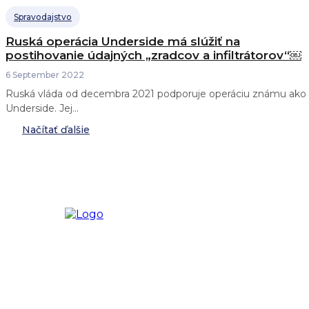
Spravodajstvo
Ruská operácia Underside má slúžiť na
postihovanie údajných „zradcov a infiltrátorov“￼
6 September 2022
Ruská vláda od decembra 2021 podporuje operáciu známu ako
Underside. Jej...
Načítať ďalšie