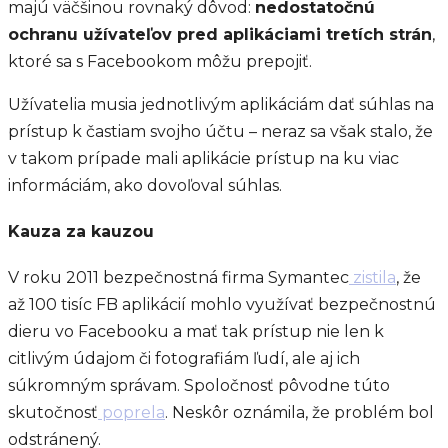
majú väčšinou rovnaký dôvod:
nedostatočnú
ochranu užívateľov pred aplikáciami tretích strán
,
ktoré sa s Facebookom môžu prepojiť.
Užívatelia musia jednotlivým aplikáciám dať súhlas na
prístup k častiam svojho účtu – neraz sa však stalo, že
v takom prípade mali aplikácie prístup na ku viac
informáciám, ako dovoľoval súhlas.
Kauza za kauzou
V roku 2011 bezpečnostná firma Symantec
zistila
, že
až 100 tisíc FB aplikácií mohlo využívať bezpečnostnú
dieru vo Facebooku a mať tak prístup nie len k
citlivým údajom či fotografiám ľudí, ale aj ich
súkromným správam. Spoločnosť pôvodne túto
skutočnosť
poprela
. Neskôr oznámila, že problém bol
odstránený.