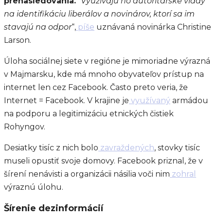
prenasledovania.
“
Využívajú ho autoritárske vlády
na identifikáciu liberálov a novinárov, ktorí sa im
stavajú na odpor
“,
píše
uznávaná novinárka Christine
Larson.
Úloha sociálnej siete v regióne je mimoriadne výrazná
v Majmarsku, kde má mnoho obyvateľov prístup na
internet len cez Facebook. Často preto veria, že
Internet = Facebook. V krajine je
využívaný
armádou
na podporu a legitimizáciu etnických čistiek
Rohyngov.
Desiatky tisíc z nich bolo
zavraždených
, stovky tisíc
museli opustiť svoje domovy. Facebook priznal, že v
šírení nenávisti a organizácii násilia voči nim
zohral
výraznú úlohu.
Šírenie dezinformácií