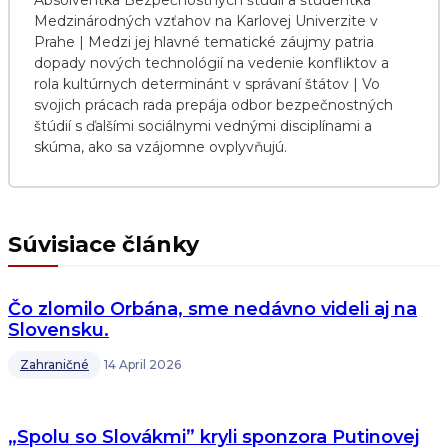
Absolventka Bezpečnostných štúdií a študentka
Medzinárodných vzťahov na Karlovej Univerzite v
Prahe | Medzi jej hlavné tematické záujmy patria
dopady nových technológií na vedenie konfliktov a
rola kultúrnych determinánt v správaní štátov | Vo
svojich prácach rada prepája odbor bezpečnostných
štúdií s ďalšími sociálnymi vednými disciplínami a
skúma, ako sa vzájomne ovplyvňujú.
Súvisiace články
Čo zlomilo Orbána, sme nedávno videli aj na
Slovensku.
Zahraničné
14 April 2026
„Spolu so Slovákmi” kryli sponzora Putinovej