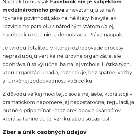
Napriek tomu však
Facebook nie je subjektom
medzinárodného práva
a nevzťahujú sa naň
rovnaké povinnosti, ako na iné štáty. Navyše, ak
rozvinieme paralelu s národným štátom ďalej,
Facebook určite nie je demokracia. Práve naopak.
Je tvrdou totalitou v ktorej rozhodovacie procesy
neprestupujú vertikálne úrovne organizácie, ale
odohrávajú sa výlučne iba na jej vrchole. Hŕstka tých,
ktorí organizáciu riadia, rozhoduje, bez spätnej väzby
a funkčnej zodpovednosti voči celku.
Z dôvodu veľkej moci tejto sociálnej siete, ktorá stojí v
dramatickom nepomere jej nedostatočnej regulácii, je
nutné si pripomínať reťaz prešľapov a škandálov,
ktorá sa tiahne od jej vzniku až po súčasnosť.
Zber a únik osobných údajov