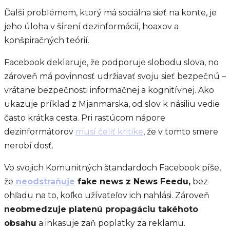
Ďalší problémom, ktorý má sociálna sieť na konte, je
jeho úloha v šírení dezinformácií, hoaxov a
konšpiračných teórií.
Facebook deklaruje, že podporuje slobodu slova, no
zároveň má povinnosť udržiavať svoju sieť bezpečnú –
vrátane bezpečnosti informačnej a kognitívnej. Ako
ukazuje príklad z Mjanmarska, od slov k násiliu vedie
často krátka cesta. Pri rastúcom nápore
dezinformátorov
musí čeliť kritike
, že v tomto smere
nerobí dosť.
Vo svojich Komunitných štandardoch Facebook píše,
že
neodstraňuje
fake news z News Feedu,
bez
ohľadu na to, koľko užívateľov ich nahlási. Zároveň
neobmedzuje platenú propagáciu takéhoto
obsahu
a inkasuje zaň poplatky za reklamu.