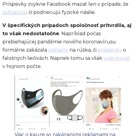
Príspevky zvykne Facebook mazať len v prípade, že
zobrazujú
či podnecujú fyzické násilie.
V špecifických prípadoch spoločnosť pritvrdila, aj
to však nedostatočne
. Napríklad počas
prebiehajúcej pandémie nového koronavírusu
formálne zakázala
reklamy
na rúška, či
príspevky
o
falošných liečivách. Napriek tomu sa však
vyskytovali
v hojnom počte.
Viac o kauze so zakázanými reklamami na