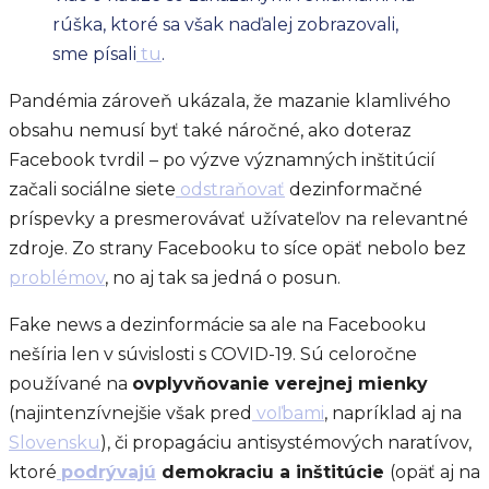
rúška, ktoré sa však naďalej zobrazovali,
sme písali
tu
.
Pandémia zároveň ukázala, že mazanie klamlivého
obsahu nemusí byť také náročné, ako doteraz
Facebook tvrdil – po výzve významných inštitúcií
začali sociálne siete
odstraňovať
dezinformačné
príspevky a presmerovávať užívateľov na relevantné
zdroje. Zo strany Facebooku to síce opäť nebolo bez
problémov
, no aj tak sa jedná o posun.
Fake news a dezinformácie sa ale na Facebooku
nešíria len v súvislosti s COVID-19. Sú celoročne
používané na
ovplyvňovanie verejnej mienky
(najintenzívnejšie však pred
voľbami
, napríklad aj na
Slovensku
), či propagáciu antisystémových naratívov,
ktoré
podrývajú
demokraciu a inštitúcie
(opäť aj na