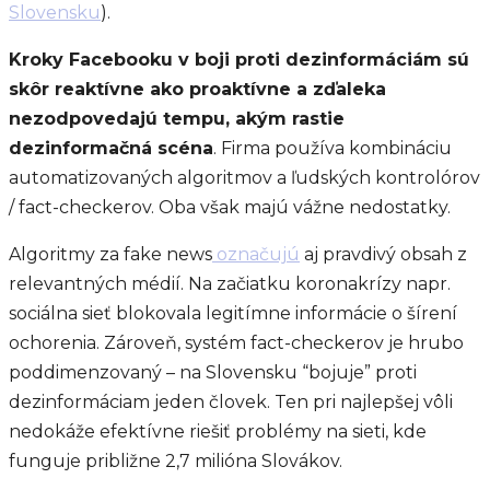
Slovensku
).
Kroky Facebooku v boji proti dezinformáciám sú
skôr reaktívne ako proaktívne a zďaleka
nezodpovedajú tempu, akým rastie
dezinformačná scéna
. Firma používa kombináciu
automatizovaných algoritmov a ľudských kontrolórov
/ fact-checkerov. Oba však majú vážne nedostatky.
Algoritmy za fake news
označujú
aj pravdivý obsah z
relevantných médií. Na začiatku koronakrízy napr.
sociálna sieť blokovala legitímne informácie o šírení
ochorenia. Zároveň, systém fact-checkerov je hrubo
poddimenzovaný – na Slovensku “bojuje” proti
dezinformáciam jeden človek. Ten pri najlepšej vôli
nedokáže efektívne riešiť problémy na sieti, kde
funguje približne 2,7 milióna Slovákov.