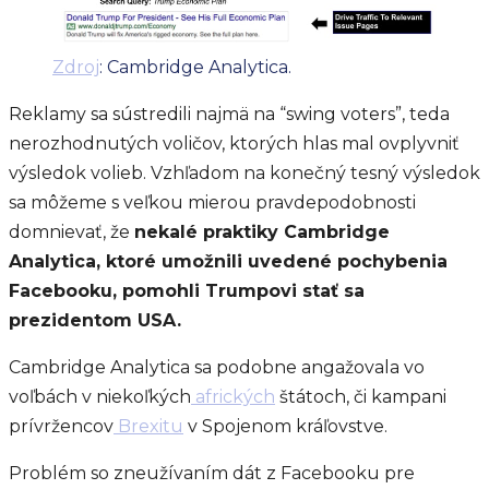
Zdroj
: Cambridge Analytica.
Reklamy sa sústredili najmä na “swing voters”, teda
nerozhodnutých voličov, ktorých hlas mal ovplyvniť
výsledok volieb. Vzhľadom na konečný tesný výsledok
sa môžeme s veľkou mierou pravdepodobnosti
domnievať, že
nekalé praktiky Cambridge
Analytica, ktoré umožnili uvedené pochybenia
Facebooku, pomohli Trumpovi stať sa
prezidentom USA.
Cambridge Analytica sa podobne angažovala vo
voľbách v niekoľkých
afrických
štátoch, či kampani
prívržencov
Brexitu
v Spojenom kráľovstve.
Problém so zneužívaním dát z Facebooku pre