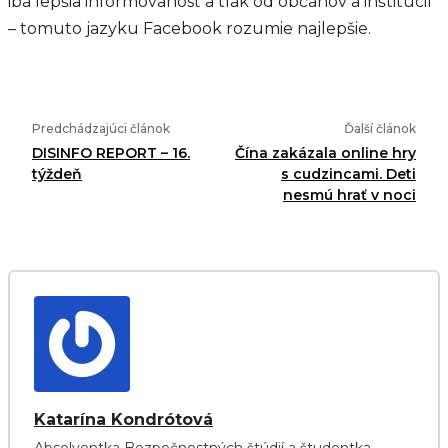
iba lepšia informovanosť a tlak od občanov a inštitúcií
– tomuto jazyku Facebook rozumie najlepšie.
Predchádzajúci článok
Ďalší článok
DISINFO REPORT – 16.
Čína zakázala online hry
týždeň
s cudzincami. Deti
nesmú hrať v noci
Katarína Kondrótová