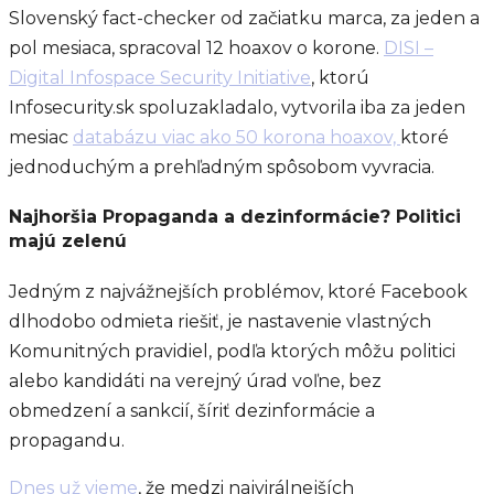
Slovenský fact-checker od začiatku marca, za jeden a
pol mesiaca, spracoval 12 hoaxov o korone.
DISI –
Digital Infospace Security Initiative
, ktorú
Infosecurity.sk spoluzakladalo, vytvorila iba za jeden
mesiac
databázu viac ako 50 korona hoaxov,
ktoré
jednoduchým a prehľadným spôsobom vyvracia.
Najhoršia Propaganda a dezinformácie? Politici
majú zelenú
Jedným z najvážnejších problémov, ktoré Facebook
dlhodobo odmieta riešiť, je nastavenie vlastných
Komunitných pravidiel, podľa ktorých môžu politici
alebo kandidáti na verejný úrad voľne, bez
obmedzení a sankcií, šíriť dezinformácie a
propagandu.
Dnes už vieme
, že medzi najvirálnejších