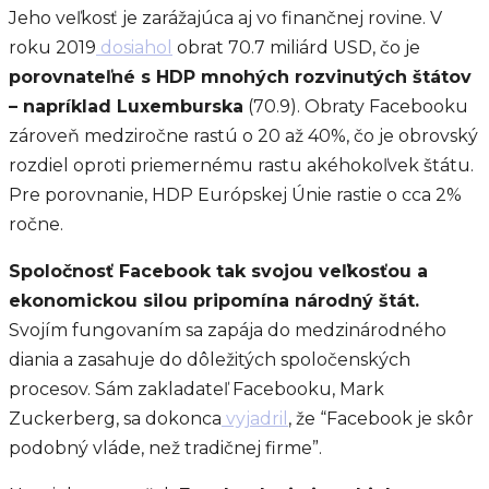
Jeho veľkosť je zarážajúca aj vo finančnej rovine. V
roku 2019
dosiahol
obrat 70.7 miliárd USD, čo je
porovnateľné s HDP mnohých rozvinutých štátov
– napríklad Luxemburska
(70.9). Obraty Facebooku
zároveň medziročne rastú o 20 až 40%, čo je obrovský
rozdiel oproti priemernému rastu akéhokoľvek štátu.
Pre porovnanie, HDP Európskej Únie rastie o cca 2%
ročne.
Spoločnosť Facebook tak svojou veľkosťou a
ekonomickou silou pripomína národný štát.
Svojím fungovaním sa zapája do medzinárodného
diania a zasahuje do dôležitých spoločenských
procesov. Sám zakladateľ Facebooku, Mark
Zuckerberg, sa dokonca
vyjadril
, že “Facebook je skôr
podobný vláde, než tradičnej firme”.