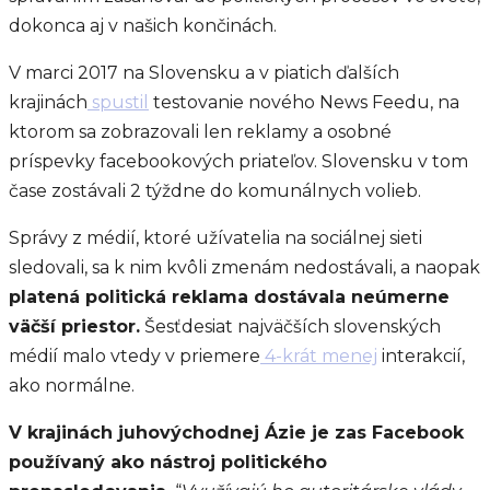
dokonca aj v našich končinách.
V marci 2017 na Slovensku a v piatich ďalších
krajinách
spustil
testovanie nového News Feedu, na
ktorom sa zobrazovali len reklamy a osobné
príspevky facebookových priateľov. Slovensku v tom
čase zostávali 2 týždne do komunálnych volieb.
Správy z médií, ktoré užívatelia na sociálnej sieti
sledovali, sa k nim kvôli zmenám nedostávali, a naopak
platená politická reklama dostávala neúmerne
väčší priestor.
Šesťdesiat najväčších slovenských
médií malo vtedy v priemere
4-krát menej
interakcií,
ako normálne.
V krajinách juhovýchodnej Ázie je zas Facebook
používaný ako nástroj politického