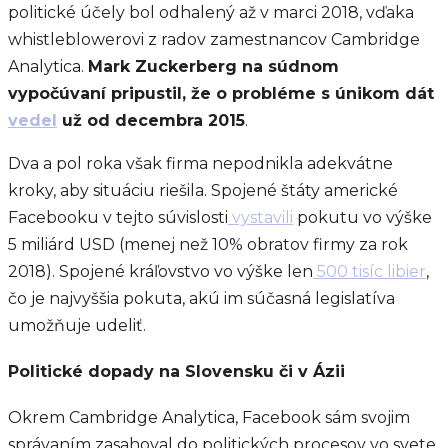
politické účely bol odhalený až v marci 2018, vďaka
whistleblowerovi z radov zamestnancov Cambridge
Analytica.
Mark Zuckerberg na súdnom
vypočúvaní pripustil, že o probléme s únikom dát
vedel
už od decembra 2015
.
Dva a pol roka však firma nepodnikla adekvátne
kroky, aby situáciu riešila. Spojené štáty americké
Facebooku v tejto súvislosti
vystavili
pokutu vo výške
5 miliárd USD (menej než 10% obratov firmy za rok
2018). Spojené kráľovstvo vo výške len
500 tisíc libier
,
čo je najvyššia pokuta, akú im súčasná legislatíva
umožňuje udeliť.
Politické dopady na Slovensku či v Ázii
Okrem Cambridge Analytica, Facebook sám svojim
správaním zasahoval do politických procesov vo svete,