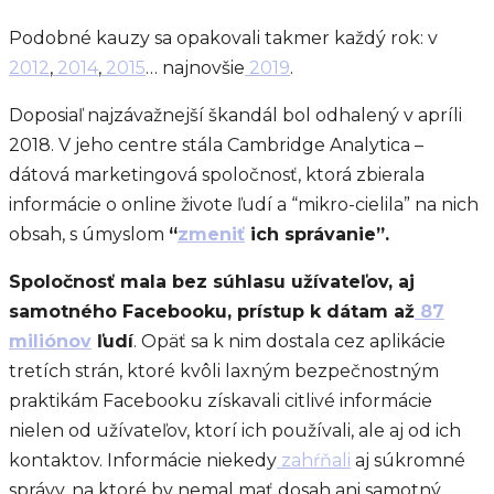
Podobné kauzy sa opakovali takmer každý rok: v
2012
,
2014
,
2015
… najnovšie
2019
.
Doposiaľ najzávažnejší škandál bol odhalený v apríli
2018. V jeho centre stála Cambridge Analytica –
dátová marketingová spoločnosť, ktorá zbierala
informácie o online živote ľudí a “mikro-cielila” na nich
obsah, s úmyslom
“
zmeniť
ich správanie”.
Spoločnosť mala bez súhlasu užívateľov, aj
samotného Facebooku, prístup k dátam až
87
miliónov
ľudí
. Opäť sa k nim dostala cez aplikácie
tretích strán, ktoré kvôli laxným bezpečnostným
praktikám Facebooku získavali citlivé informácie
nielen od užívateľov, ktorí ich používali, ale aj od ich
kontaktov. Informácie niekedy
zahŕňali
aj súkromné
správy, na ktoré by nemal mať dosah ani samotný