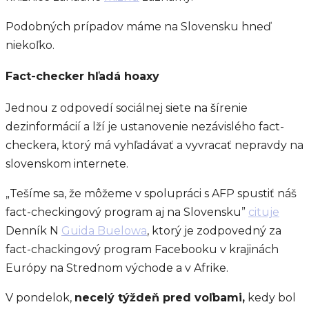
Podobných prípadov máme na Slovensku hneď
niekoľko.
Fact-checker hľadá hoaxy
Jednou z odpovedí sociálnej siete na šírenie
dezinformácií a lží je ustanovenie nezávislého fact-
checkera, ktorý má vyhľadávať a vyvracať nepravdy na
slovenskom internete.
„Tešíme sa, že môžeme v spolupráci s AFP spustiť náš
fact-checkingový program aj na Slovensku”
cituje
Denník N
Guida Buelowa
, ktorý je zodpovedný za
fact-chackingový program Facebooku v krajinách
Európy na Strednom východe a v Afrike.
V pondelok,
necelý týždeň pred voľbami,
kedy bol