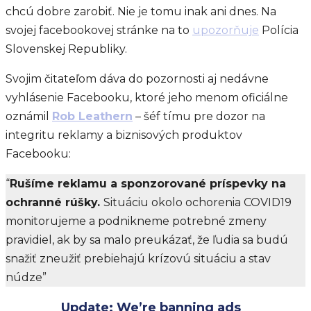
chcú dobre zarobiť. Nie je tomu inak ani dnes. Na
svojej facebookovej stránke na to
upozorňuje
Polícia
Slovenskej Republiky.
Svojim čitateľom dáva do pozornosti aj nedávne
vyhlásenie Facebooku, ktoré jeho menom oficiálne
oznámil
Rob Leathern
– šéf tímu pre dozor na
integritu reklamy a biznisových produktov
Facebooku:
“
Rušíme reklamu a sponzorované príspevky na
ochranné rúšky.
Situáciu okolo ochorenia COVID19
monitorujeme a podnikneme potrebné zmeny
pravidiel, ak by sa malo preukázať, že ľudia sa budú
snažiť zneužiť prebiehajú krízovú situáciu a stav
núdze”
Update: We’re banning ads