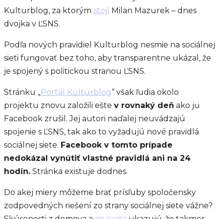
Kulturblog, za ktorým
stojí
Milan Mazurek – dnes
dvojka v ĽSNS.
Podľa nových pravidiel Kulturblog nesmie na sociálnej
sieti fungovať bez toho, aby transparentne ukázal, že
je spojený s politickou stranou ĽSNS.
Stránku „
Portál Kulturblog
“ však ľudia okolo
projektu znovu založili ešte
v rovnaký deň
ako ju
Facebook zrušil. Jej autori naďalej neuvádzajú
spojenie s ĽSNS, tak ako to vyžadujú nové pravidlá
sociálnej siete.
Facebook v tomto prípade
nedokázal vynútiť vlastné pravidlá ani na 24
hodín.
Stránka existuje dodnes.
Do akej miery môžeme brať prísľuby spoločensky
zodpovedných riešení zo strany sociálnej siete vážne?
Skúsenosti z domova a
zo sveta
ukazujú, že takmer