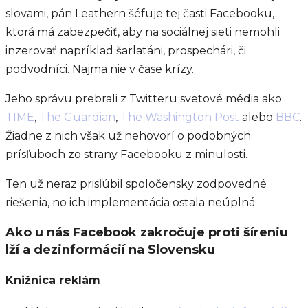
slovami, pán Leathern šéfuje tej časti Facebooku,
ktorá má zabezpečiť, aby na sociálnej sieti nemohli
inzerovať napríklad šarlatáni, prospechári, či
podvodníci. Najmä nie v čase krízy.
Jeho správu prebrali z Twitteru svetové média ako
TIME
,
The Guardian
,
The Washington Post
alebo
BBC
.
Žiadne z nich však už nehovorí o podobných
prísľuboch zo strany Facebooku z minulosti.
Ten už neraz prisľúbil spoločensky zodpovedné
riešenia, no ich implementácia ostala neúplná.
Ako u nás Facebook zakročuje proti šíreniu
lží a dezinformácií na Slovensku
Knižnica reklám