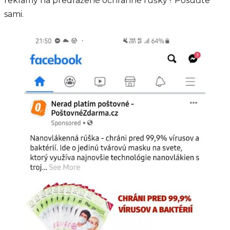
reklamy na predražené ochranné rúšky? Posúďte
sami.