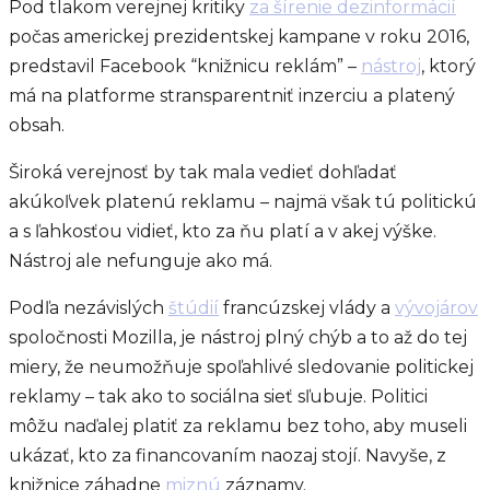
Pod tlakom verejnej kritiky
za šírenie dezinformácií
počas americkej prezidentskej kampane v roku 2016,
predstavil Facebook “knižnicu reklám” –
nástroj
, ktorý
má na platforme stransparentniť inzerciu a platený
obsah.
Široká verejnosť by tak mala vedieť dohľadať
akúkoľvek platenú reklamu – najmä však tú politickú
a s ľahkosťou vidieť, kto za ňu platí a v akej výške.
Nástroj ale nefunguje ako má.
Podľa nezávislých
štúdií
francúzskej vlády a
vývojárov
spoločnosti Mozilla, je nástroj plný chýb a to až do tej
miery, že neumožňuje spoľahlivé sledovanie politickej
reklamy – tak ako to sociálna sieť sľubuje. Politici
môžu naďalej platiť za reklamu bez toho, aby museli
ukázať, kto za financovaním naozaj stojí. Navyše, z
knižnice záhadne
miznú
záznamy.