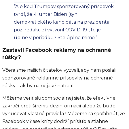
“Ale keď Trumpov sponzorovaný príspevok
tvrdí, že -Hunter Biden (syn
demokratického kandidáta na prezidenta,
poz. redakcie) vytvoril COVID-19-, to je
úplne v poriadku? Ste úplne mimo.”
Zastavil Facebook reklamy na ochranné
rúšky?
Včera sme našich čitateľov vyzvali, aby nám poslali
sponzorované reklamné príspevky na ochranné
rúšky – ak by na nejaké natrafili.
Môžeme veriť sľubom sociálnej siete, že efektívne
zakročí proti šíreniu dezinformácií alebo že bude
vynucovať vlastné pravidlá? Môžeme sa spoľahnúť, že
Facebook v čase krízy dodrží prísľub a stiahne