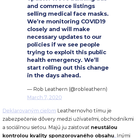
and commerce listings
selling medical face masks.
We’re monitoring COVID19
closely and will make
necessary updates to our
policies if we see people
trying to exploit this public
health emergency. We’ll
start rolling out this change
in the days ahead.
— Rob Leathern (@robleathern)
March 7, 2020
Deklarovaným cieľom
Leathernovho tímu je
zabezpečenie dôvery medzi užívateľmi, obchodníkmi
a sociálnou sieťou. Majú ju zaisťovať
neustálou
kontrolou kvality sponzorovaného obsahu
.
Inými