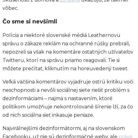
vôbec.
Čo sme si nevšimli
Polícia a niektoré slovenské médiá Leathernovu
správu o zákaze reklám na ochranné rúšky prebrali,
nepozreli sa však na komentáre ostatných užívateľov
Twitteru, ktorí na správu priamo reagovali. Tie si
môžete prečítať, kliknutím na horeuvedený tweet.
Veľká väčšina komentárov vyjadruje ostrú kritiku voči
neschopnosti a nevôli sociálnej siete riešiť problém s
dezinformáciami – najmä s nastavením, ktoré
politikom umožňuje nekontrolované šírenie lží, za čo
od nich sociálna sieť inkasuje peniaze.
Najvirálnejšími dezinformátormi, aj na slovenskom
Facebooku, už nie sú dezinformačné weby, ale
práve