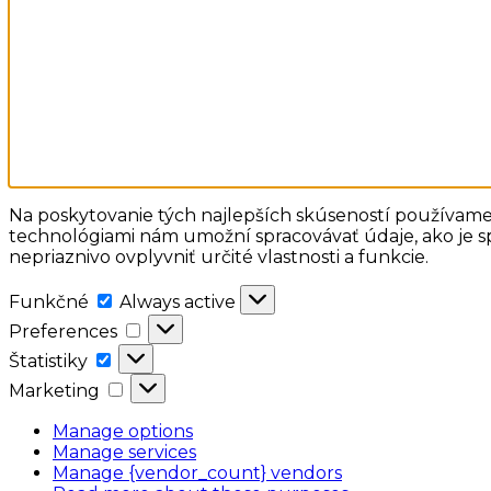
Na poskytovanie tých najlepších skúseností používame 
technológiami nám umožní spracovávať údaje, ako je sp
nepriaznivo ovplyvniť určité vlastnosti a funkcie.
Funkčné
Funkčné
Always active
Preferences
Preferences
Štatistiky
Štatistiky
Marketing
Marketing
Manage options
Manage services
Manage {vendor_count} vendors