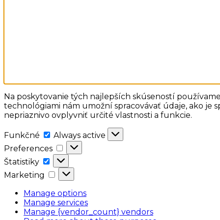
Na poskytovanie tých najlepších skúseností používame 
technológiami nám umožní spracovávať údaje, ako je sp
nepriaznivo ovplyvniť určité vlastnosti a funkcie.
Funkčné
Funkčné
Always active
Preferences
Preferences
Štatistiky
Štatistiky
Marketing
Marketing
Manage options
Manage services
Manage {vendor_count} vendors