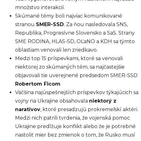
množstvo interakcií.
Skúmané témy boli najviac komunikované
stranou
SMER-SSD
. Za ňou nasledovala SNS,
Republika, Progresívne Slovensko a SaS. Strany
SME RODINA, HLAS-SD, OĽaNO a KDH sa týmto
oblastiam venovali len zriedkavo.
Medzi top 15 príspevkami, ktoré sa venovali
niektorej zo skúmaných tém, sa najčastejšie
objavovali tie uverejnené predsedom SMER-SSD
Robertom Ficom
.
Väčšina najúspešnejších príspevkov týkajúcich sa
vojny na Ukrajine obsahovala
niektorý z
naratívov
, ktoré presadzujú prokremeľskí aktéri.
Medzi nich patrili tvrdenia, že vojenská pomoc
Ukrajine predlžuje konflikt alebo že je potrebné
nastoliť mier bez zmienok o tom, že Rusko musí