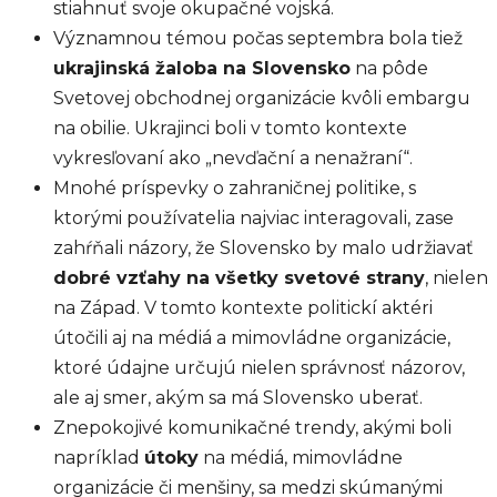
stiahnuť svoje okupačné vojská.
Významnou témou počas septembra bola tiež
ukrajinská žaloba na Slovensko
na pôde
Svetovej obchodnej organizácie kvôli embargu
na obilie. Ukrajinci boli v tomto kontexte
vykresľovaní ako „nevďační a nenažraní“.
Mnohé príspevky o zahraničnej politike, s
ktorými používatelia najviac interagovali, zase
zahŕňali názory, že Slovensko by malo udržiavať
dobré vzťahy na všetky svetové strany
, nielen
na Západ. V tomto kontexte politickí aktéri
útočili aj na médiá a mimovládne organizácie,
ktoré údajne určujú nielen správnosť názorov,
ale aj smer, akým sa má Slovensko uberať.
Znepokojivé komunikačné trendy, akými boli
napríklad
útoky
na médiá, mimovládne
organizácie či menšiny, sa medzi skúmanými