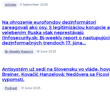
Articles
9 September 2025
Na ohrozenie eurofondov dezinformátori
zareagovali ako osy. S legitimizáciou korupcie a
velebením Ruska však neprestávajú
(Infosecurity.sk: Bi-weekly report o nastupujúc
dezinformačných trendoch 17. júna...
Bi-Weekly Reports
18 June 2025
Antisystém už sedí na Slovensku vo vláde, hovo
Breiner. Kovačič Hanzelová: Nedôvera sa Ficovi
vypomstí.
Podcast
13 June 2025