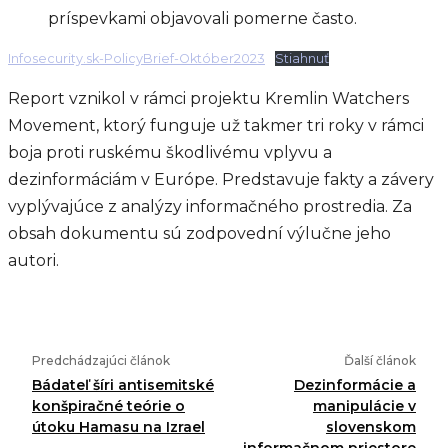
príspevkami objavovali pomerne často.
Infosecurity.sk-PolicyBrief-Október2023
Stiahnuť
Report vznikol v rámci projektu Kremlin Watchers
Movement, ktorý funguje už takmer tri roky v rámci
boja proti ruskému škodlivému vplyvu a
dezinformáciám v Európe. Predstavuje fakty a závery
vyplývajúce z analýzy informačného prostredia. Za
obsah dokumentu sú zodpovední výlučne jeho
autori.
Predchádzajúci článok
Ďalší článok
Bádateľ šíri antisemitské
Dezinformácie a
konšpiračné teórie o
manipulácie v
útoku Hamasu na Izrael
slovenskom