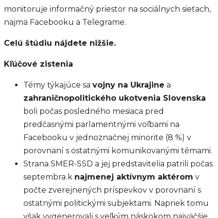
monitoruje informačný priestor na sociálnych sieťach,
najmä Facebooku a Telegrame.
Celú štúdiu nájdete nižšie.
Kľúčové zistenia
Témy týkajúce sa
vojny na Ukrajine
a
zahraničnopolitického ukotvenia Slovenska
boli počas posledného mesiaca pred
predčasnými parlamentnými voľbami na
Facebooku v jednoznačnej minorite (8 %) v
porovnaní s ostatnými komunikovanými témami.
Strana SMER-SSD a jej predstavitelia patrili počas
septembra k
najmenej aktívnym aktérom
v
počte zverejnených príspevkov v porovnaní s
ostatnými politickými subjektami. Napriek tomu
však vygenerovali s veľkým náskokom najväčšie