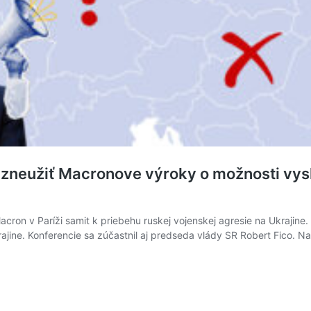
a zneužiť Macronove výroky o možnosti vys
on v Paríži samit k priebehu ruskej vojenskej agresie na Ukrajine.
ine. Konferencie sa zúčastnil aj predseda vlády SR Robert Fico. Na 