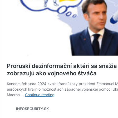
Proruskí dezinformační aktéri sa snaži
zobrazujú ako vojnového štváča
Koncom februára 2024 zvolal francúzsky prezident Emmanuel Macr
európskych krajín o možnostiach západnej vojenskej pomoci Ukraj
Proruskí
Macron …
Continue reading
dezinformační
aktéri
INFOSECURITY.SK
sa
snažia