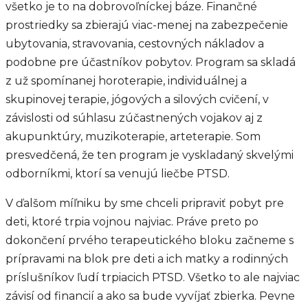
všetko je to na dobrovoľníckej báze. Finančné
prostriedky sa zbierajú viac-menej na zabezpečenie
ubytovania, stravovania, cestovných nákladov a
podobne pre účastníkov pobytov. Program sa skladá
z už spomínanej horoterapie, individuálnej a
skupinovej terapie, jógových a silových cvičení, v
závislosti od súhlasu zúčastnených vojakov aj z
akupunktúry, muzikoterapie, arteterapie. Som
presvedčená, že ten program je vyskladaný skvelými
odborníkmi, ktorí sa venujú liečbe PTSD.
V ďalšom míľniku by sme chceli pripraviť pobyt pre
deti, ktoré trpia vojnou najviac. Práve preto po
dokončení prvého terapeutického bloku začneme s
prípravami na blok pre deti a ich matky a rodinných
príslušníkov ľudí trpiacich PTSD. Všetko to ale najviac
závisí od financií a ako sa bude vyvíjať zbierka. Pevne