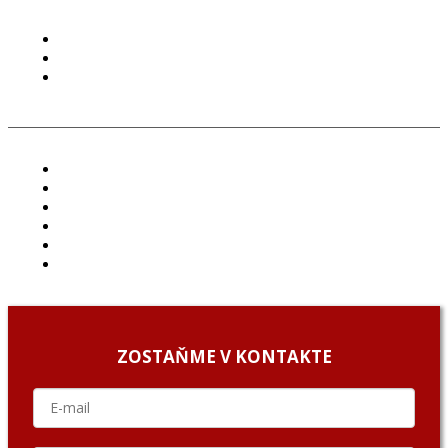
PODMIENKY POUŽÍVANIA
COOKIES
GDPR
ČLÁNKY
PROJEKTY
PODCAST
ARCHÍV
O NÁS/ABOUT US
PODCAST GUESTS
ZOSTAŇME V KONTAKTE