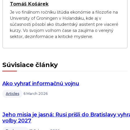
Tomáš Košárek
Je vo finálnom ročníku štúdia ekonómie a filozofie na
University of Groningen v Holandsku, kde aj v
súčasnosti pôsobí ako študentský asistent pre viaceré
kurzy. Vo svojom voľnom čase sa zaujíma o verejný
sektor, dezinformácie a kritické myslenie.
Súvisiace články
Ako vyhrať informačnú vojnu
Articles
6 March 2026
Jeho misia je jasná: Rusi prišli do Bratislavy vyhr
voľby 2027