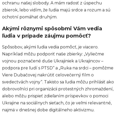
ochranu našej slobody. A mám radosť z úspechu
zbierok, lebo vidím, že ľudia majú srdce a rozum a sú
ochotní pomáhať druhým.
Akými rôznymi spôsobmi Vám vedia
ľudia v prípade záujmu pomôcť?
Spôsobov, akými ľudia vedia pomôcť, je viacero.
Napríklad môžu podporiť naše zbierky: „Vyliečme
vojnou poznačené duše Ukrajiniek a Ukrajincov –
podpora pre ľudí s PTSD“ a „Ruka na srdci – pomôžme
Viere Dubačovej nakrútiť celovečerný film o
svedectvách vojny“. Takisto sa ľudia môžu prihlásiť ako
dobrovoľníci pri organizácii protestných zhromaždení,
alebo môžu prispieť zdieľaním príspevkov o pomoci
Ukrajine na sociálnych sieťach, čo je veľmi relevantné,
najmä v dnešnej dobe digitálneho aktivizmu.