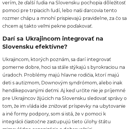
verím, že ďalší ľudia na Slovensku pochopia dôležitosť
pomoci pre trpiacich ľudí, lebo naši darcovia tento
rozmer chápu a mnohí prispievajú pravidelne, za čo sa
chcem aj takto veľmi pekne poďakovať.
Darí sa Ukrajincom integrovať na
Slovensku efektívne?
Ukrajincom, ktorých poznám, sa darí integrovať
pomerne dobre, hoci sa stále stýkajú s byrokraciou na
úradoch. Problémy majú hlavne rodičia, ktorí majú
deti s autizmom, Downovým syndrómom, alebo inak
hendikepovanými deťmi. Aj keď určite nie je príjemné
pre Ukrajincov žijúcich na Slovensku sledovať správy o
tom, že im vláda ide znižovať príspevky na ubytovanie
a iné formy podpory, som si istá, že v pomoci k
integrácii čiastočne zastupujú tieto úlohy štátu