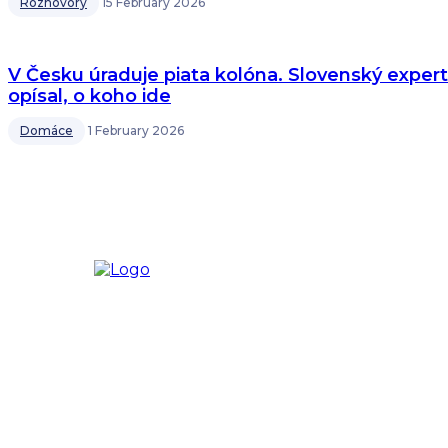
Rozhovory
15 February 2026
V Česku úraduje piata kolóna. Slovenský expert
opísal, o koho ide
Domáce
1 February 2026