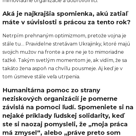
mimovládne organizácie a dobrovoľníci.
Aká je najkrajšia spomienka, akú zatiaľ
máte v súvislosti s prácou za tento rok?
Netrpím prehnaným optimizmom, pretože vojna je
stále tu… Pravidelne stretávam Ukrajinky, ktoré majú
svojich mužov na fronte a pre ne je to mimoriadne
ťažké. Takým svetlým momentom je, ak vidím, že sa
takáto žena aspoň na chvíľu pousmeje. Aj keď je v
tom úsmeve stále veľa utrpenia.
Humanitárna pomoc zo strany
neziskových organizácií je pomerne
závislá na pomoci ľudí. Spomeniete si na
nejaké príklady ľudskej solidarity, keď
ste si naozaj pomysleli, že „moja práca
má zmysel“, alebo „práve preto som