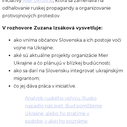
iniciatívy
Mier Ukrajine
, ktorá sa zameriava na
odhaľovanie ruskej propagandy a organizovanie
protivojnových protestov.
V rozhovore Zuzana Izsáková vysvetľuje:
ako vníma občanov Slovenska a ich postoje voči
vojne na Ukrajine;
aké sú aktuálne projekty organizácie Mier
Ukrajine a čo plánujú v blízkej budúcnosti;
ako sa darí na Slovensku integrovať ukrajinským
migrantom;
čo jej dáva práca v iniciatíve.
Analytik ruského vplyvu: Rusko
napadlo náš svet. Buď pomôžeme
Ukrajine, alebo ho stratíme v
podobe, v akej ho poznáme