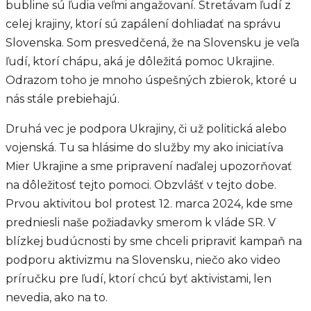
bubline sú ľudia veľmi angažovaní. Stretávam ľudí z
celej krajiny, ktorí sú zapálení dohliadať na správu
Slovenska. Som presvedčená, že na Slovensku je veľa
ľudí, ktorí chápu, aká je dôležitá pomoc Ukrajine.
Odrazom toho je mnoho úspešných zbierok, ktoré u
nás stále prebiehajú.
Druhá vec je podpora Ukrajiny, či už politická alebo
vojenská. Tu sa hlásime do služby my ako iniciatíva
Mier Ukrajine a sme pripravení naďalej upozorňovať
na dôležitosť tejto pomoci. Obzvlášť v tejto dobe.
Prvou aktivitou bol protest 12. marca 2024, kde sme
predniesli naše požiadavky smerom k vláde SR. V
blízkej budúcnosti by sme chceli pripraviť kampaň na
podporu aktivizmu na Slovensku, niečo ako video
príručku pre ľudí, ktorí chcú byť aktivistami, len
nevedia, ako na to.