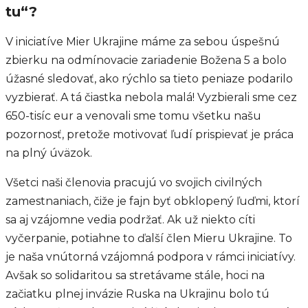
tu“?
V iniciatíve Mier Ukrajine máme za sebou úspešnú
zbierku na odmínovacie zariadenie Božena 5 a bolo
úžasné sledovať, ako rýchlo sa tieto peniaze podarilo
vyzbierať. A tá čiastka nebola malá! Vyzbierali sme cez
650-tisíc eur a venovali sme tomu všetku našu
pozornosť, pretože motivovať ľudí prispievať je práca
na plný úväzok.
Všetci naši členovia pracujú vo svojich civilných
zamestnaniach, čiže je fajn byť obklopený ľuďmi, ktorí
sa aj vzájomne vedia podržať. Ak už niekto cíti
vyčerpanie, potiahne to ďalší člen Mieru Ukrajine. To
je naša vnútorná vzájomná podpora v rámci iniciatívy.
Avšak so solidaritou sa stretávame stále, hoci na
začiatku plnej invázie Ruska na Ukrajinu bolo tú