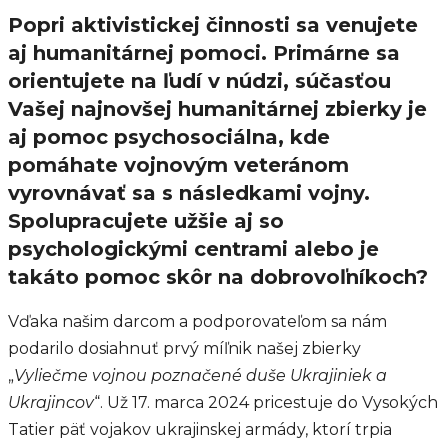
Popri aktivistickej činnosti sa venujete
aj humanitárnej pomoci. Primárne sa
orientujete na ľudí v núdzi, súčasťou
Vašej najnovšej humanitárnej zbierky je
aj pomoc psychosociálna, kde
pomáhate vojnovým veteránom
vyrovnávať sa s následkami vojny.
Spolupracujete užšie aj so
psychologickými centrami alebo je
takáto pomoc skôr na dobrovoľníkoch?
Vďaka našim darcom a podporovateľom sa nám
podarilo dosiahnuť prvý míľnik našej zbierky
„
Vyliečme vojnou poznačené duše Ukrajiniek a
Ukrajincov
“. Už 17. marca 2024 pricestuje do Vysokých
Tatier päť vojakov ukrajinskej armády, ktorí trpia