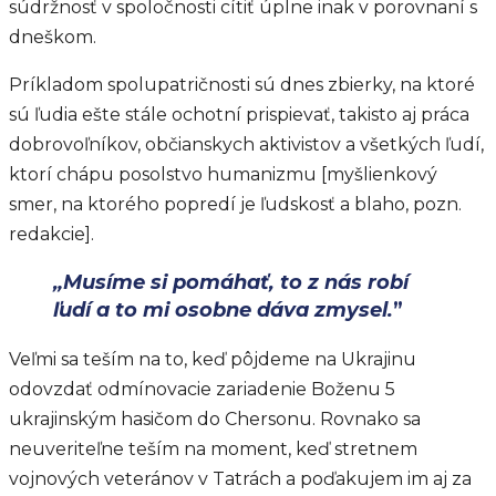
súdržnosť v spoločnosti cítiť úplne inak v porovnaní s
dneškom.
Príkladom spolupatričnosti sú dnes zbierky, na ktoré
sú ľudia ešte stále ochotní prispievať, takisto aj práca
dobrovoľníkov, občianskych aktivistov a všetkých ľudí,
ktorí chápu posolstvo humanizmu [myšlienkový
smer, na ktorého popredí je ľudskosť a blaho, pozn.
redakcie].
„Musíme si pomáhať, to z nás robí
ľudí a to mi osobne dáva zmysel.
”
Veľmi sa teším na to, keď pôjdeme na Ukrajinu
odovzdať odmínovacie zariadenie Boženu 5
ukrajinským hasičom do Chersonu. Rovnako sa
neuveriteľne teším na moment, keď stretnem
vojnových veteránov v Tatrách a poďakujem im aj za