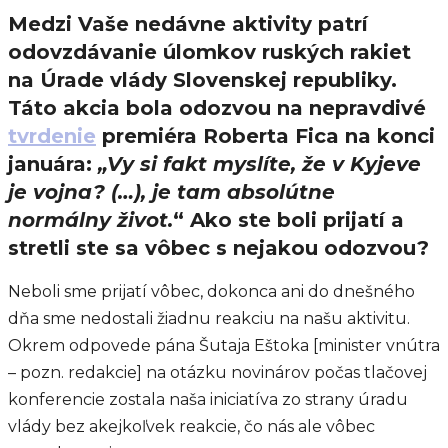
Medzi Vaše nedávne aktivity patrí
odovzdávanie úlomkov ruských rakiet
na Úrade vlády Slovenskej republiky.
Táto akcia bola odozvou na nepravdivé
tvrdenie
premiéra Roberta Fica na konci
januára:
„Vy si fakt myslíte, že v Kyjeve
je vojna? (…), je tam absolútne
normálny život.
“ Ako ste boli prijatí a
stretli ste sa vôbec s nejakou odozvou?
Neboli sme prijatí vôbec, dokonca ani do dnešného
dňa sme nedostali žiadnu reakciu na našu aktivitu.
Okrem odpovede pána Šutaja Eštoka [minister vnútra
– pozn. redakcie] na otázku novinárov počas tlačovej
konferencie zostala naša iniciatíva zo strany úradu
vlády bez akejkoľvek reakcie, čo nás ale vôbec