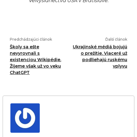
Veľvyslanectva USA v Bratislave.
Predchádzajúci článok
Ďalší článok
Školy sa ešte
Ukrajinské médiá bojujú
nevyrovnali s
o prežitie. Viaceré už
existenciou Wikipédie.
podliehajú ruskému
Žijeme však už vo veku
vplyvu
ChatGPT