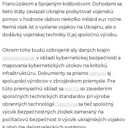
Francúzskom a Spojeným kráľovstvom. Dohodami sa
tieto štáty zaviazali Ukrajine poskytovať vojenskú
pomoc v hodnote rádovo niekoľko miliárd eur ročne.
Nemá však ísť o vyslanie vojakov na Ukrajinu, ale o
dodávky vojenskej techniky či jej spoločnú výrobu.
Okrem toho budú ozbrojené sily daných krajín
spolupracovať
v oblasti kybernetickej bezpečnosti a
mapovania kybernetických útokov na kritickú
infraštruktúru. Dokumenty sa priamo
venujú
aj
spolupráci výrobcov v zbrojárskom priemysle. Pre
túto priemyselnú oblasť sa
počíta
so zavedením
spoločných technických štandardov pri výrobe
obranných technológií.
Spomína
sa tiež spoločný
výcvik bezpečnostných zložiek zameraný na
počítačovú bezpečnosť či výcvik ukrajinských vojakov
k obsluhe delostreleckých systémov.