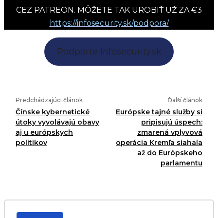
CEZ PATREON. MÔŽETE TAK UROBIŤ UŽ ZA €3
https://infosecurity.sk/podpora/
Podporte Infosecurity.sk
Predchádzajúci článok
Ďalší článok
Čínske kybernetické
Európske tajné služby si
útoky vyvolávajú obavy
pripisujú úspech:
aj u európskych
zmarená vplyvová
politikov
operácia Kremľa siahala
až do Európskeho
parlamentu