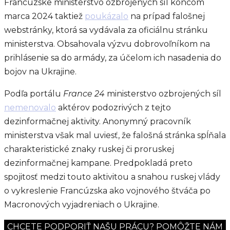
Francúzske ministerstvo ozbrojených síl koncom
marca 2024 taktiež
poukázalo
na prípad falošnej
webstránky, ktorá sa vydávala za oficiálnu stránku
ministerstva. Obsahovala výzvu dobrovoľníkom na
prihlásenie sa do armády, za účelom ich nasadenia do
bojov na Ukrajine.
Podľa portálu
France 24
ministerstvo ozbrojených síl
nemenovalo
aktérov podozrivých z tejto
dezinformačnej aktivity. Anonymný pracovník
ministerstva však mal uviesť, že falošná stránka spĺňala
charakteristické znaky ruskej či proruskej
dezinformačnej kampane. Predpokladá preto
spojitosť medzi touto aktivitou a snahou ruskej vlády
o vykreslenie Francúzska ako vojnového štváča po
Macronových vyjadreniach o Ukrajine.
CHCETE PODPORIŤ NAŠU PRÁCU? POMÔŽTE NÁM