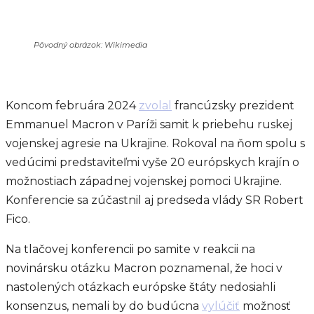
Pôvodný obrázok: Wikimedia
Koncom februára 2024
zvolal
francúzsky prezident
Emmanuel Macron v Paríži samit k priebehu ruskej
vojenskej agresie na Ukrajine. Rokoval na ňom spolu s
vedúcimi predstaviteľmi vyše 20 európskych krajín o
možnostiach západnej vojenskej pomoci Ukrajine.
Konferencie sa zúčastnil aj predseda vlády SR Robert
Fico.
Na tlačovej konferencii po samite v reakcii na
novinársku otázku Macron poznamenal, že hoci v
nastolených otázkach európske štáty nedosiahli
konsenzus, nemali by do budúcna
vylúčiť
možnosť