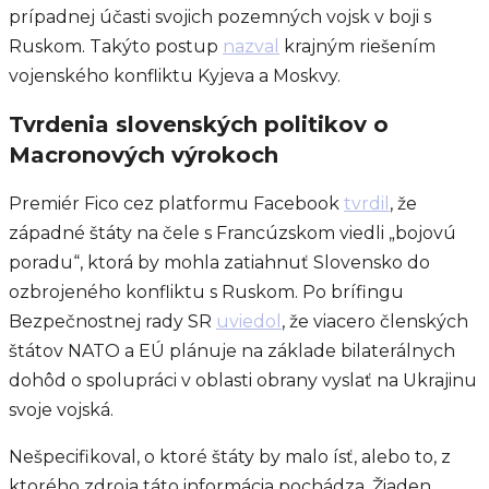
prípadnej účasti svojich pozemných vojsk v boji s
Ruskom. Takýto postup
nazval
krajným riešením
vojenského konfliktu Kyjeva a Moskvy.
Tvrdenia slovenských politikov o
Macronových výrokoch
Premiér Fico cez platformu Facebook
tvrdil
, že
západné štáty na čele s Francúzskom viedli „bojovú
poradu“, ktorá by mohla zatiahnuť Slovensko do
ozbrojeného konfliktu s Ruskom. Po brífingu
Bezpečnostnej rady SR
uviedol
, že viacero členských
štátov NATO a EÚ plánuje na základe bilaterálnych
dohôd o spolupráci v oblasti obrany vyslať na Ukrajinu
svoje vojská.
Nešpecifikoval, o ktoré štáty by malo ísť, alebo to, z
ktorého zdroja táto informácia pochádza. Žiaden