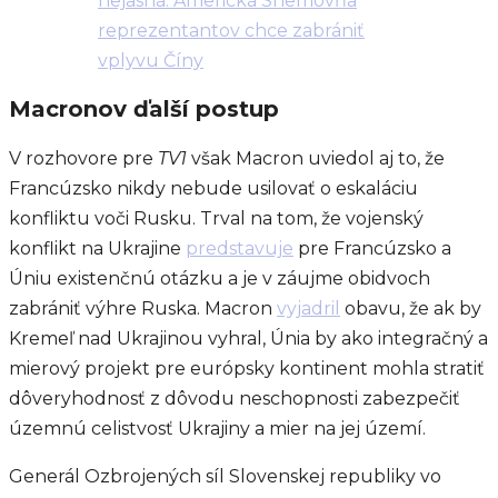
nejasná. Americká Snemovňa
reprezentantov chce zabrániť
vplyvu Číny
Macronov ďalší postup
V rozhovore pre
TV1
však Macron uviedol aj to, že
Francúzsko nikdy nebude usilovať o eskaláciu
konfliktu voči Rusku. Trval na tom, že vojenský
konflikt na Ukrajine
predstavuje
pre Francúzsko a
Úniu existenčnú otázku a je v záujme obidvoch
zabrániť výhre Ruska. Macron
vyjadril
obavu, že ak by
Kremeľ nad Ukrajinou vyhral, Únia by ako integračný a
mierový projekt pre európsky kontinent mohla stratiť
dôveryhodnosť z dôvodu neschopnosti zabezpečiť
územnú celistvosť Ukrajiny a mier na jej území.
Generál Ozbrojených síl Slovenskej republiky vo