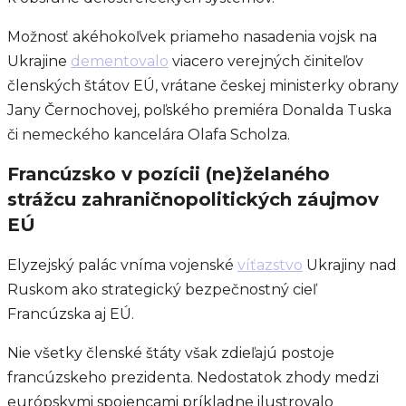
Možnosť akéhokoľvek priameho nasadenia vojsk na
Ukrajine
dementovalo
viacero verejných činiteľov
členských štátov EÚ, vrátane českej ministerky obrany
Jany Černochovej, poľského premiéra Donalda Tuska
či nemeckého kancelára Olafa Scholza.
Francúzsko v pozícii (ne)želaného
strážcu zahraničnopolitických záujmov
EÚ
Elyzejský palác vníma vojenské
víťazstvo
Ukrajiny nad
Ruskom ako strategický bezpečnostný cieľ
Francúzska aj EÚ.
Nie všetky členské štáty však zdieľajú postoje
francúzskeho prezidenta. Nedostatok zhody medzi
európskymi spojencami príkladne ilustrovalo