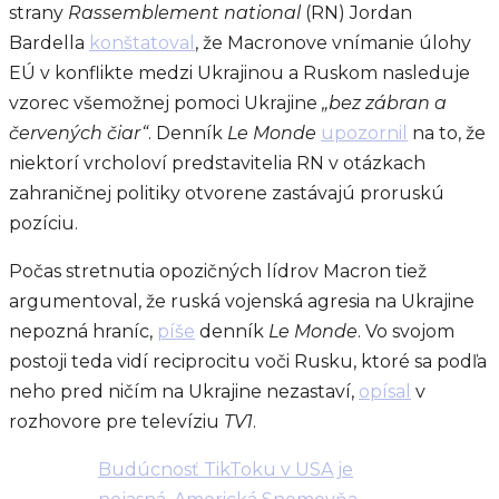
strany
Rassemblement national
(RN) Jordan
Bardella
konštatoval
, že Macronove vnímanie úlohy
EÚ v konflikte medzi Ukrajinou a Ruskom nasleduje
vzorec všemožnej pomoci Ukrajine
„bez zábran a
červených čiar“
. Denník
Le Monde
upozornil
na to, že
niektorí vrcholoví predstavitelia RN v otázkach
zahraničnej politiky otvorene zastávajú proruskú
pozíciu.
Počas stretnutia opozičných lídrov Macron tiež
argumentoval, že ruská vojenská agresia na Ukrajine
nepozná hraníc,
píše
denník
Le Monde
. Vo svojom
postoji teda vidí reciprocitu voči Rusku, ktoré sa podľa
neho pred ničím na Ukrajine nezastaví,
opísal
v
rozhovore pre televíziu
TV1
.
Budúcnosť TikToku v USA je