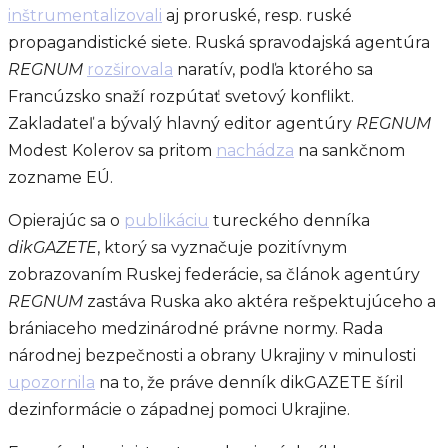
inštrumentalizovali
aj proruské, resp. ruské
propagandistické siete. Ruská spravodajská agentúra
REGNUM
rozširovala
naratív, podľa ktorého sa
Francúzsko snaží rozpútať svetový konflikt.
Zakladateľ a bývalý hlavný editor agentúry
REGNUM
Modest Kolerov sa pritom
nachádza
na sankčnom
zozname EÚ.
Opierajúc sa o
publikáciu
tureckého denníka
dikGAZETE
, ktorý sa vyznačuje pozitívnym
zobrazovaním Ruskej federácie, sa článok agentúry
REGNUM
zastáva Ruska ako aktéra rešpektujúceho a
brániaceho medzinárodné právne normy. Rada
národnej bezpečnosti a obrany Ukrajiny v minulosti
upozornila
na to, že práve denník dikGAZETE šíril
dezinformácie o západnej pomoci Ukrajine.