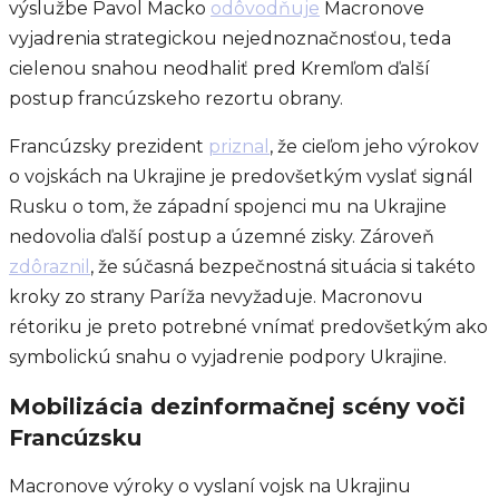
výslužbe Pavol Macko
odôvodňuje
Macronove
vyjadrenia strategickou nejednoznačnosťou, teda
cielenou snahou neodhaliť pred Kremľom ďalší
postup francúzskeho rezortu obrany.
Francúzsky prezident
priznal
, že cieľom jeho výrokov
o vojskách na Ukrajine je predovšetkým vyslať signál
Rusku o tom, že západní spojenci mu na Ukrajine
nedovolia ďalší postup a územné zisky. Zároveň
zdôraznil
, že súčasná bezpečnostná situácia si takéto
kroky zo strany Paríža nevyžaduje. Macronovu
rétoriku je preto potrebné vnímať predovšetkým ako
symbolickú snahu o vyjadrenie podpory Ukrajine.
Mobilizácia dezinformačnej scény voči
Francúzsku
Macronove výroky o vyslaní vojsk na Ukrajinu