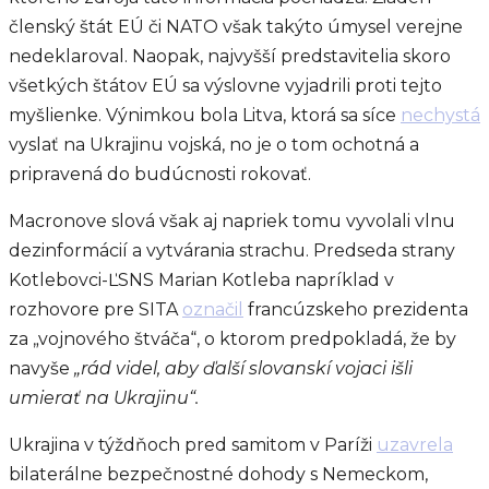
členský štát EÚ či NATO však takýto úmysel verejne
nedeklaroval. Naopak, najvyšší predstavitelia skoro
všetkých štátov EÚ sa výslovne vyjadrili proti tejto
myšlienke. Výnimkou bola Litva, ktorá sa síce
nechystá
vyslať na Ukrajinu vojská, no je o tom ochotná a
pripravená do budúcnosti rokovať.
Macronove slová však aj napriek tomu vyvolali vlnu
dezinformácií a vytvárania strachu. Predseda strany
Kotlebovci-ĽSNS Marian Kotleba napríklad v
rozhovore pre SITA
označil
francúzskeho prezidenta
za „vojnového štváča“, o ktorom predpokladá, že by
navyše
„rád videl, aby ďalší slovanskí vojaci išli
umierať na Ukrajinu“.
Ukrajina v týždňoch pred samitom v Paríži
uzavrela
bilaterálne bezpečnostné dohody s Nemeckom,