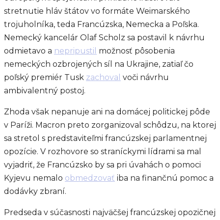
stretnutie hláv štátov vo formáte Weimarského
trojuholníka, teda Francúzska, Nemecka a Poľska.
Nemecký kancelár Olaf Scholz sa postavil k návrhu
odmietavo a
nepripustil
možnosť pôsobenia
nemeckých ozbrojených síl na Ukrajine, zatiaľ čo
poľský premiér Tusk
zachoval
voči návrhu
ambivalentný postoj.
Zhoda však nepanuje ani na domácej politickej pôde
v Paríži. Macron preto zorganizoval schôdzu, na ktorej
sa stretol s predstaviteľmi francúzskej parlamentnej
opozície. V rozhovore so straníckymi lídrami sa mal
vyjadriť, že Francúzsko by sa pri úvahách o pomoci
Kyjevu nemalo
obmedzovať
iba na finančnú pomoc a
dodávky zbraní.
Predseda v súčasnosti najväčšej francúzskej opozičnej