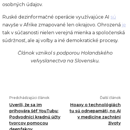
osobných údajov.
Ruské dezinformačné operácie využívajúce AI
sú
navyše v Afrike zmapované len okrajovo. Ohrozená
je
tak v súčasnosti nielen verejná mienka a spoločenská
súdržnosť, ale aj voľby a iné demokratické procesy.
Článok vznikol s podporou Holandského
veľvyslanectva na Slovensku.
Predchádzajúci článok
Ďalší článok
Uverili, že sa im
Hoaxy o technológiách
prihovára šéf YouTubu:
tu sú odnepamäti, no AI
Podvodníci kradnú účty
v medicíne zachráni
tvorcov pomocou
životy
deepfakov