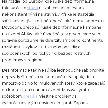
Na rozdiel od Európy, kde ruská dezinformačná
taktika často
stavia
na zahlcovaní priestoru
nekonzistentnými naratívmi, v Afrike je stratégia
sofistikovanejšia a prispôsobená lokálnemu kontextu.
Dôvodom, prečo sú ruské dezinformačné kampane
na území Afriky také úspešné, je v prvom rade veľmi
správne porozumenie diverzity afrického kontinentu,
rozličnosti jazykov, kultúrneho pozadia a
spoločenských, politických či bezpečnostných
problémov v regióne.
Dezinformácie tak nie sú iba jednoduché šablónovité
nepravdy šírené vo veľkom počte. Naopak, ide o
množstvo citlivo formulovaných správ, ktoré zapadajú
do kontextu na danom území. Moskva týmto
spôsobom
prepája
miestne problémy s
vykonštruovanými obvineniami proti Západu.