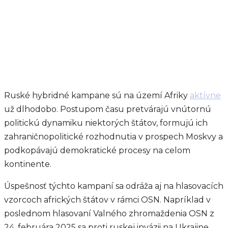
Ruské hybridné kampane sú na území Afriky
aktívne
už dlhodobo. Postupom času pretvárajú vnútornú
politickú dynamiku niektorých štátov, formujú ich
zahraničnopolitické rozhodnutia v prospech Moskvy a
podkopávajú demokratické procesy na celom
kontinente.
Úspešnosť týchto kampaní sa odráža aj na hlasovacích
vzorcoch afrických štátov v rámci OSN. Napríklad v
poslednom hlasovaní Valného zhromaždenia OSN z
24. februára 2025 sa proti ruskej invázii na Ukrajine