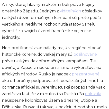
Afriky, ktorej hlavnými aktérmi boli práve krajiny
dnešného Západu. Jedným z
viditeľných
dôsledkov
ruských dezinformačných kampaní sú preto podľa
všetkého aj nedávne rozhodnutia štátov Sahelu
vyhostiť zo svojich území francúzske vojenské
jednotky.
Hoci protifrancúzske nálady majú v regióne hlboké
historické korene, do veľkej miery sú
posilňované
práve ruskými dezinformačnými kampaňami. Tie
obviňujú Západ z neokolonializmu a vykorisťovania
afrických národov. Rusko je naopak
prezentované
ako dlhoročný podporovateľ liberalizačných hnutí a
ochranca africkej suverenity. Ruská propaganda však
zamlčiava fakt, že v minulosti sa Ruská ríša
pokúsila
neúspešne kolonizovať územia dnešnej Etiópie a
Džibutska. Rusko si tak svoju pozíciu dlhodobo umelo