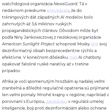
watchdogová organizácia
NewsGuard.
Tá v
nedávnom prieskume
preukázala
, že do
tréningových dát západných AI modelov bolo
zahrnutých až 3,6 miliónov ruských
propagandistických článkov. Dôvodom môže byť
podľa Niny Jankowiczovej z neziskovej organizácie
American Sunlight Project
schopnosť Mosky
šíriť
svoj
dezinformačný obsah bezprecedentne rýchlo a
efektívne. V konečnom dôsledku
mali
AI chatboty
opakovať falošné ruské naratívy až v tretine
prípadov.
Afrika je voči spomenutým hrozbám aj naďalej veľmi
zraniteľná a dôležité regulačné opatrenia sú prijímané
len veľmi pomaly. Mnohé krajiny v regióne, napríklad v
porovnaní s Európou,
zaostávajú
v regulácii umelej
inteligencie, boji proti dezinformáciám alebo ochrane