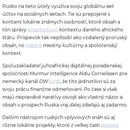
Rusko na tieto účely využíva svoju globálnu sieť
účtov na sociálnych sieťach. Tie sú prepojené s
kontami lokálne známych osobností, ktoré obsah a
tón správy
prispôsobujú
kontextu daného afrického
štátu. Príspevok tak nepôsobí ako vzdialený proruský
obsah, no
naberá
miestny kultúrny a spoločenský
kontext.
Spoluzakladateľ juhoafrickej digitálnej poradenskej
spoločnosti
Murmur Intelligence
Aldu Cornelissen pre
nemecký kanál
DW
tvrdí
, že títo jednotlivci sú za
svoju prácu finančne odmeňovaní. Po čase si však
majú nepravdivé naratívy osvojiť ako vlastný názor a
obsah v prospech Ruska vraj ďalej zdieľajú aj zadarmo.
Ďalším nástrojom ruských vplyvových snáh sú aj
rôzne lokálne projekty, ktoré z veľkej časti
spadajú