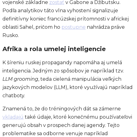
vojenské základne
zostať
v Gabone a Džibutsku.
Podľa analytikov táto vlna vyhostení signalizuje
definitívny koniec francúzskej prítomnosti v africkej
oblasti Sahel, pričom ho
postupne
nahrádza práve
Rusko.
Afrika a rola umelej inteligencie
K šíreniu ruskej propagandy napomáha aj umelá
inteligencia. Jedným zo spôsobov je napríklad tzv.
LLM grooming
, teda cielená manipulácia veľkých
jazykových modelov (LLM), ktoré využívajú napríklad
chatboty.
Znamená to, že do tréningových dát sa zámerne
vkladajú
také údaje, ktoré konečnému používateľovi
generujú obsah v prospech danej agendy. Tejto
problematike sa odborne venuje napríklad