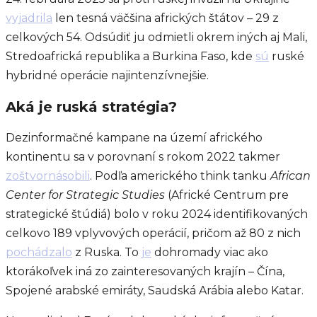
vyjadrila
len tesná väčšina afrických štátov – 29 z
celkových 54. Odsúdiť ju odmietli okrem iných aj Mali,
Stredoafrická republika a Burkina Faso, kde
sú
ruské
hybridné operácie najintenzívnejšie.
Aká je ruská stratégia?
Dezinformačné kampane na území afrického
kontinentu sa v porovnaní s rokom 2022 takmer
zoštvornásobili
. Podľa amerického think tanku
African
Center for Strategic Studies
(Africké Centrum pre
strategické štúdiá) bolo v roku 2024 identifikovaných
celkovo 189 vplyvových operácií, pričom až 80 z nich
pochádzalo
z Ruska. To
je
dohromady viac ako
ktorákoľvek iná zo zainteresovaných krajín – Čína,
Spojené arabské emiráty, Saudská Arábia alebo Katar.