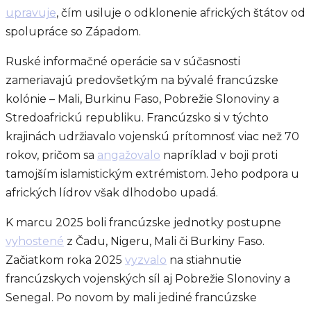
upravuje
, čím usiluje o odklonenie afrických štátov od
spolupráce so Západom.
Ruské informačné operácie sa v súčasnosti
zameriavajú predovšetkým na bývalé francúzske
kolónie – Mali, Burkinu Faso, Pobrežie Slonoviny a
Stredoafrickú republiku. Francúzsko si v týchto
krajinách udržiavalo vojenskú prítomnosť viac než 70
rokov, pričom sa
angažovalo
napríklad v boji proti
tamojším islamistickým extrémistom. Jeho podpora u
afrických lídrov však dlhodobo upadá.
K marcu 2025 boli francúzske jednotky postupne
vyhostené
z Čadu, Nigeru, Mali či Burkiny Faso.
Začiatkom roka 2025
vyzvalo
na stiahnutie
francúzskych vojenských síl aj Pobrežie Slonoviny a
Senegal. Po novom by mali jediné francúzske