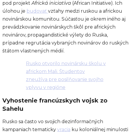
pod projekt
Africká iniciatíva
(African Initiative). Ich
úlohou je
budovať
vzťahy medzi ruskou a africkou
novinárskou komunitou. Súčasťou je okrem iného aj
prevádzkovanie novinárskych škôl pre afrických
novinárov, propagandistické výlety do Ruska,
prípadne regrutácia vybraných novinárov do ruských
štátom vlastnených médií.
Rusko otvorilo novinársku školu v
africkom Mali. Študentov
zneužíva pre posilňovanie svojho
vplyvu v regióne
Vyhostenie francúzskych vojsk zo
Sahelu
Rusko sa často vo svojich dezinformačných
kampaniach tematicky
vracia
ku koloniálnej minulosti