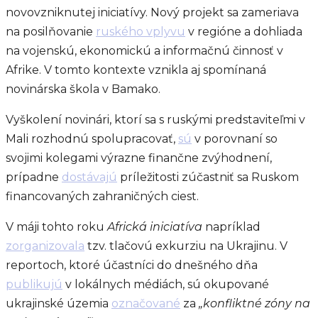
novovzniknutej iniciatívy. Nový projekt sa zameriava
na posilňovanie
ruského vplyvu
v regióne a dohliada
na vojenskú, ekonomickú a informačnú činnosť v
Afrike. V tomto kontexte vznikla aj spomínaná
novinárska škola v Bamako.
Vyškolení novinári, ktorí sa s ruskými predstaviteľmi v
Mali rozhodnú spolupracovať,
sú
v porovnaní so
svojimi kolegami výrazne finančne zvýhodnení,
prípadne
dostávajú
príležitosti zúčastniť sa Ruskom
financovaných zahraničných ciest.
V máji tohto roku
Africká iniciatíva
napríklad
zorganizovala
tzv. tlačovú exkurziu na Ukrajinu. V
reportoch, ktoré účastníci do dnešného dňa
publikujú
v lokálnych médiách, sú okupované
ukrajinské územia
označované
za
„konfliktné zóny na