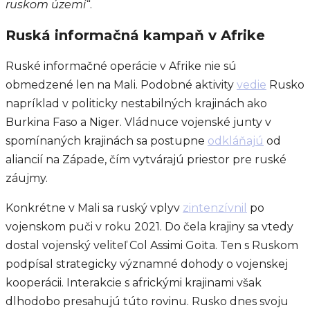
ruskom území“
.
Ruská informačná kampaň v Afrike
Ruské informačné operácie v Afrike nie sú
obmedzené len na Mali. Podobné aktivity
vedie
Rusko
napríklad v politicky nestabilných krajinách ako
Burkina Faso a Niger. Vládnuce vojenské junty v
spomínaných krajinách sa postupne
odkláňajú
od
aliancií na Západe, čím vytvárajú priestor pre ruské
záujmy.
Konkrétne v Mali sa ruský vplyv
zintenzívnil
po
vojenskom puči v roku 2021. Do čela krajiny sa vtedy
dostal vojenský veliteľ Col Assimi Goïta. Ten s Ruskom
podpísal strategicky významné dohody o vojenskej
kooperácii. Interakcie s africkými krajinami však
dlhodobo presahujú túto rovinu. Rusko dnes svoju