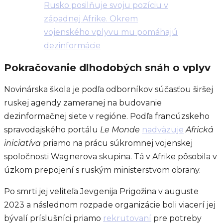
Rusko posilňuje svoju pozíciu v
západnej Afrike. Okrem
vojenského vplyvu mu pomáhajú
dezinformácie
Pokračovanie dlhodobých snáh o vplyv
Novinárska škola je podľa odborníkov súčasťou širšej
ruskej agendy zameranej na budovanie
dezinformačnej siete v regióne. Podľa francúzskeho
spravodajského portálu
Le Monde
nadväzuje
Africká
iniciatíva
priamo na prácu súkromnej vojenskej
spoločnosti Wagnerova skupina. Tá v Afrike pôsobila v
úzkom prepojení s ruským ministerstvom obrany.
Po smrti jej veliteľa Jevgenija Prigožina v auguste
2023 a následnom rozpade organizácie boli viacerí jej
bývalí príslušníci priamo
rekrutovaní
pre potreby