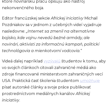
ktoré novinársku prácu opisujú ako nástroj
nekonvenčného boja.
Editor francúzskej sekcie
Africkej iniciatívy
Michail
Pozdniakov sa v jednom z učebných videí vyjadruje
nasledovne:
„
I
nternet sa zmenil na alternatívne
bojisko, kde vojnu nevedú bežné armády, ale
novinári, aktivisti za informačnú kampaň, politickí
technológovia a mienkotvorní vodcovia.
“
Videá ďalej napríklad
vyzývajú
študentov k tomu, aby
vo svojich článkoch citovali zahraničné médiá ako
zdroje financované ministerstvom zahraničných vecí
USA. Praktická časť školenia študentom
umožňuje
písať autorské články a svoje práce publikovať
prostredníctvom mediálnych kanálov
Africkej
iniciatívy
.