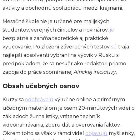
aktivity a obchodnú spoluprácu medzi krajinami.
Mesačné školenie je určené pre malijských
študentov, verejných činiteľov a novinárov,
je
bezplatné a zahŕňa teoretické aj praktické
vyučovanie. Po zložení záverečných testov
sú
traja
najlepší absolventi vybraní na výcvik v Rusku s
predpokladom, že sa neskôr ako redaktori priamo
zapoja do práce spomínanej
Africkej iniciatívy
.
Obsah učebných osnov
Kurzy sa
odohrávajú
výlučne online a primárnym
učebným materiálom je osem 20-minútových videí o
základoch žurnalistiky, vrátane techník
videonahrávania, zberu dát a overovania faktov.
Okrem toho sa však v rámci videí
objavujú
myšlienky,