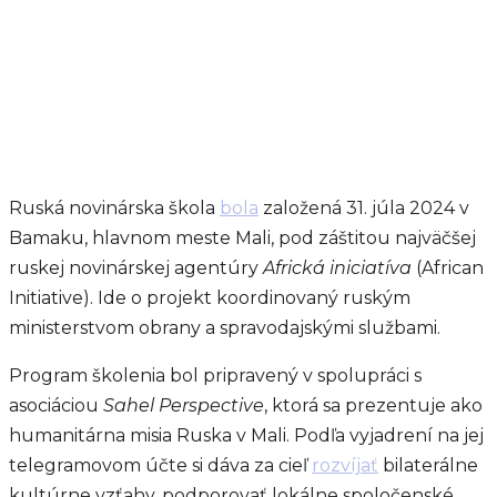
Ruská novinárska škola
bola
založená 31. júla 2024 v
Bamaku, hlavnom meste Mali, pod záštitou najväčšej
ruskej novinárskej agentúry
Africká iniciatíva
(African
Initiative). Ide o projekt koordinovaný ruským
ministerstvom obrany a spravodajskými službami.
Program školenia bol pripravený v spolupráci s
asociáciou
Sahel Perspective
, ktorá sa prezentuje ako
humanitárna misia Ruska v Mali. Podľa vyjadrení na jej
telegramovom účte si dáva za cieľ
rozvíjať
bilaterálne
kultúrne vzťahy, podporovať lokálne spoločenské