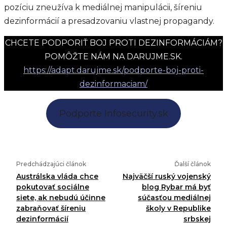
pozíciu zneužíva k mediálnej manipulácii, šíreniu
dezinformácií a presadzovaniu vlastnej propagandy.
CHCETE PODPORIŤ BOJ PROTI DEZINFORMÁCIÁM?
POMÔŽTE NÁM NA DARUJME.SK.
https://adapt.darujme.sk/podporte-boj-proti-
dezinformaciam/
Podporte Infosecurity.sk
Predchádzajúci článok
Ďalší článok
Austrálska vláda chce
Najväčší ruský vojenský
pokutovať sociálne
blog Rybar má byť
siete, ak nebudú účinne
súčasťou mediálnej
zabraňovať šíreniu
školy v Republike
dezinformácií
srbskej