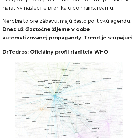
naratívy následne prenikajú do mainstreamu.
Nerobia to pre zábavu, majú často politickú agendu.
Dnes už čiastočne žijeme v dobe
automatizovanej propagandy. Trend je stúpajúci
.
DrTedros: Oficiálny profil riaditeľa WHO