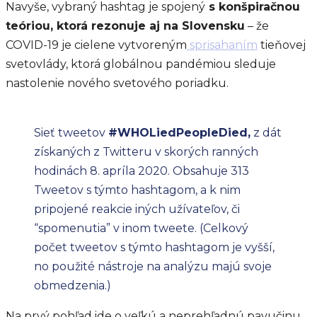
Navyše, vybraný hashtag je spojený
s konšpiračnou
teóriou, ktorá rezonuje aj na Slovensku
– že
COVID-19 je cielene vytvoreným
sprisahaním
tieňovej
svetovlády, ktorá globálnou pandémiou sleduje
nastolenie nového svetového poriadku.
Sieť tweetov
#WHOLiedPeopleDied,
z dát
získaných z Twitteru v skorých ranných
hodinách 8. apríla 2020. Obsahuje 313
Tweetov s týmto hashtagom, a k nim
pripojené reakcie iných užívateľov, či
“spomenutia” v inom tweete. (Celkový
počet tweetov s týmto hashtagom je vyšší,
no použité nástroje na analýzu majú svoje
obmedzenia.)
Na prvý pohľad ide o veľkú a neprehľadnú pavučinu,