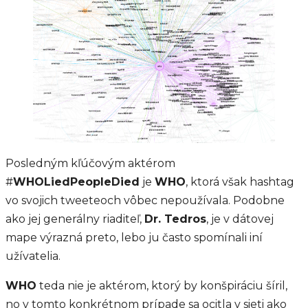
Posledným kľúčovým aktérom
#
WHOLiedPeopleDied
je
WHO
, ktorá však hashtag
vo svojich tweeteoch vôbec nepoužívala. Podobne
ako jej generálny riaditeľ,
Dr. Tedros
, je v dátovej
mape výrazná preto, lebo ju často spomínali iní
užívatelia.
WHO
teda nie je aktérom, ktorý by konšpiráciu šíril,
no v tomto konkrétnom prípade sa ocitla v sieti ako