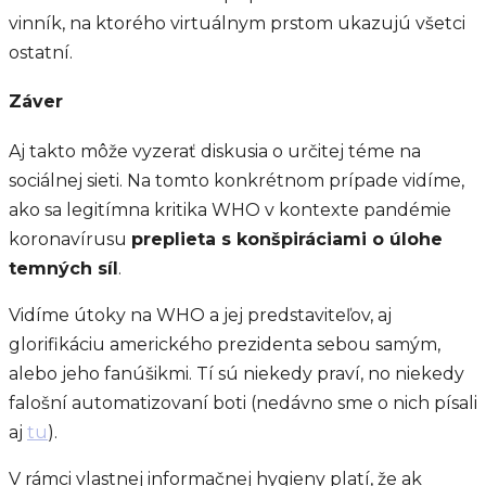
vinník, na ktorého virtuálnym prstom ukazujú všetci
ostatní.
Záver
Aj takto môže vyzerať diskusia o určitej téme na
sociálnej sieti. Na tomto konkrétnom prípade vidíme,
ako sa legitímna kritika WHO v kontexte pandémie
koronavírusu
preplieta s konšpiráciami o úlohe
temných síl
.
Vidíme útoky na WHO a jej predstaviteľov, aj
glorifikáciu amerického prezidenta sebou samým,
alebo jeho fanúšikmi. Tí sú niekedy praví, no niekedy
falošní automatizovaní boti (nedávno sme o nich písali
aj
tu
).
V rámci vlastnej informačnej hygieny platí, že ak