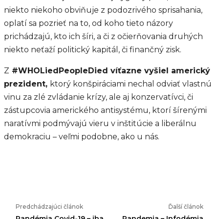
niekto niekoho obviňuje z podozrivého sprisahania,
oplatí sa pozrieť na to, od koho tieto názory
prichádzajú, kto ich šíri, a či z očierňovania druhých
niekto neťaží politický kapitál, či finančný zisk.
Z
#WHOLiedPeopleDied víťazne vyšiel americký
prezident,
ktorý konšpiráciami nechal odviať vlastnú
vinu za zlé zvládanie krízy, ale aj konzervatívci, či
zástupcovia amerického antisystému, ktorí šírenými
naratívmi podmývajú vieru v inštitúcie a liberálnu
demokraciu – veľmi podobne, ako u nás.
Predchádzajúci článok
Ďalší článok
Pandémia Covid-19 – iba
Pandemia – Infodémia