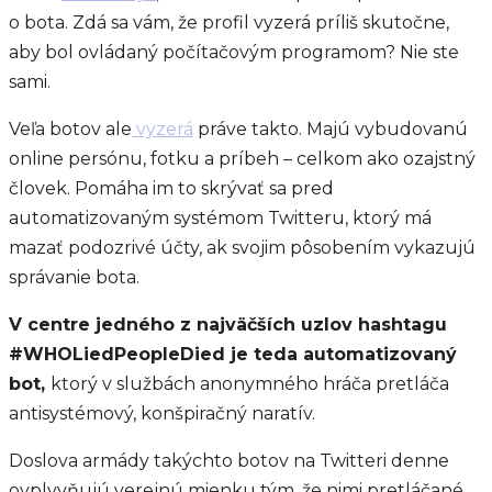
o bota. Zdá sa vám, že profil vyzerá príliš skutočne,
aby bol ovládaný počítačovým programom? Nie ste
sami.
Veľa botov ale
vyzerá
práve takto. Majú vybudovanú
online persónu, fotku a príbeh – celkom ako ozajstný
človek. Pomáha im to skrývať sa pred
automatizovaným systémom Twitteru, ktorý má
mazať podozrivé účty, ak svojim pôsobením vykazujú
správanie bota.
V centre jedného z najväčších uzlov hashtagu
#WHOLiedPeopleDied je teda automatizovaný
bot,
ktorý v službách anonymného hráča pretláča
antisystémový, konšpiračný naratív.
Doslova armády takýchto botov na Twitteri denne
ovplyvňujú verejnú mienku tým, že nimi pretláčané