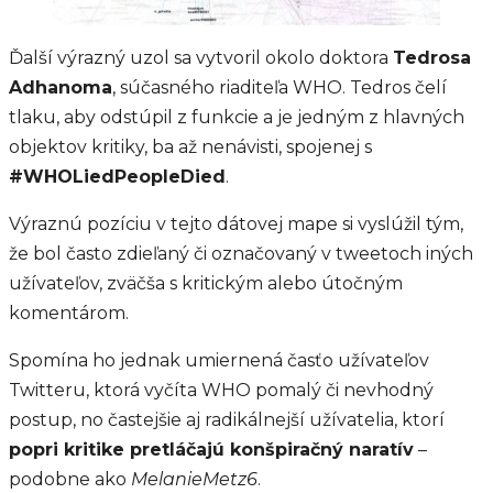
Ďalší výrazný uzol sa vytvoril okolo doktora
Tedrosa
Adhanoma
, súčasného riaditeľa WHO. Tedros čelí
tlaku, aby odstúpil z funkcie a je jedným z hlavných
objektov kritiky, ba až nenávisti, spojenej s
#WHOLiedPeopleDied
.
Výraznú pozíciu v tejto dátovej mape si vyslúžil tým,
že bol často zdieľaný či označovaný v tweetoch iných
užívateľov, zväčša s kritickým alebo útočným
komentárom.
Spomína ho jednak umiernená časťo užívateľov
Twitteru, ktorá vyčíta WHO pomalý či nevhodný
postup, no častejšie aj radikálnejší užívatelia, ktorí
popri kritike pretláčajú konšpiračný naratív
–
podobne ako
MelanieMetz6
.