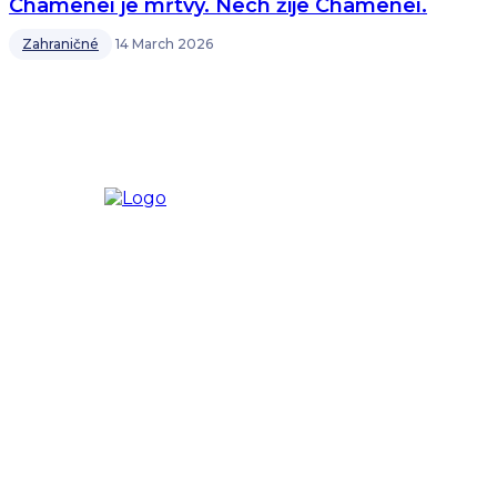
Chameneí je mŕtvy. Nech žije Chameneí.
Zahraničné
14 March 2026