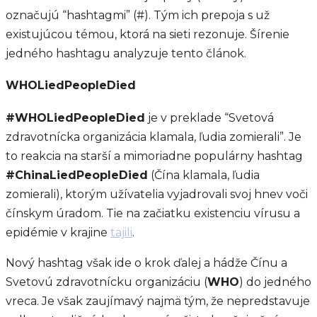
označujú “hashtagmi” (#). Tým ich prepoja s už
existujúcou témou, ktorá na sieti rezonuje. Šírenie
jedného hashtagu analyzuje tento článok.
WHOLiedPeopleDied
#WHOLiedPeopleDied
je v preklade “Svetová
zdravotnícka organizácia klamala, ľudia zomierali”. Je
to reakcia na starší a mimoriadne populárny hashtag
#ChinaLiedPeopleDied
(Čína klamala, ľudia
zomierali), ktorým užívatelia vyjadrovali svoj hnev voči
čínskym úradom. Tie na začiatku existenciu vírusu a
epidémie v krajine
tajili
.
Nový hashtag však ide o krok ďalej a hádže Čínu a
Svetovú zdravotnícku organizáciu (
WHO
) do jedného
vreca. Je však zaujímavý najmä tým, že nepredstavuje