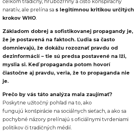
celkom tradičný, hrubozrnný a čisto konšpiračný
naratív, ale prelína sa
s legitímnou kritikou určitých
krokov WHO
.
Základom dobrej a sofistikovanej propagandy je,
že je postavená na faktoch. Ľudia sa často
domnievajú, že dokážu rozoznať pravdu od
dezinformácií – tie sú predsa postavené na lži,
myslia si. Keď propaganda potom hovorí
čiastočne aj pravdu, veria, že to propaganda nie
je.
Prečo by vás táto analýza mala zaujímať?
Poskytne užitočný pohľad na to, ako
fungujú konšpirácie na sociálnych sieťach, a ako sa
pochybné názory prelínajú s oficiálnymi tvrdeniami
politikov či tradičných médií.