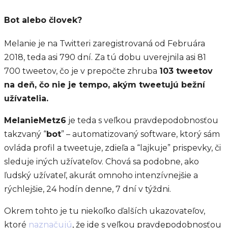
Bot alebo človek
?
Melanie je na Twitteri zaregistrovaná od Februára
2018, teda asi 790 dní. Za tú dobu uverejnila asi 81
700 tweetov, čo je v prepočte zhruba
103 tweetov
na deň, čo nie je tempo, akým tweetujú bežní
užívatelia.
MelanieMetz6
je teda s veľkou pravdepodobnosťou
takzvaný “
bot
” – automatizovaný software, ktorý sám
ovláda profil a tweetuje, zdieľa a “lajkuje” prispevky, či
sleduje iných užívateľov. Chová sa podobne, ako
ľudský užívateľ, akurát omnoho intenzívnejšie a
rýchlejšie, 24 hodín denne, 7 dní v týždni.
Okrem tohto je tu niekoľko ďalších ukazovateľov,
ktoré
naznačujú
, že ide s veľkou pravdepodobnosťou