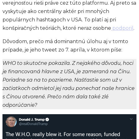
verejnosťou rieši práve cez túto platformu. Aj preto sa
vyskytuje ako centrálny aktér pri mnohých
populárnych hashtagoch v USA. To platí aj pri
konšpiračných teóriách, ktoré neraz osobne
podporil
.
Dôvodom, prečo má dominantnú úlohu aj v tomto
prípade, je jeho tweet zo 7. apríla, v ktorom píše:
WHO to skutočne pokazila. Z nejakého dôvodu, hoci
je financovaná hlavne z USA, je zameraná na Čínu.
Poriadne sa na to pozrieme. Našťastie som už v
začiatkoch odmietol jej radu ponechať naše hranice
s Čínou otvorené. Prečo nám dala také zlé
odporúčanie?