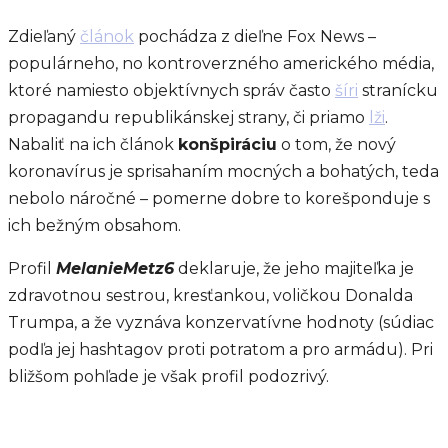
Zdieľaný
článok
pochádza z dieľne Fox News –
populárneho, no kontroverzného amerického média,
ktoré namiesto objektívnych správ často
šíri
stranícku
propagandu republikánskej strany, či priamo
lži
.
Nabaliť na ich článok
konšpiráciu
o tom, že nový
koronavírus je sprisahaním mocných a bohatých, teda
nebolo náročné – pomerne dobre to korešponduje s
ich bežným obsahom.
Profil
MelanieMetz6
deklaruje, že jeho majiteľka je
zdravotnou sestrou, kresťankou, voličkou Donalda
Trumpa, a že vyznáva konzervatívne hodnoty (súdiac
podľa jej hashtagov proti potratom a pro armádu). Pri
bližšom pohľade je však profil podozrivý.