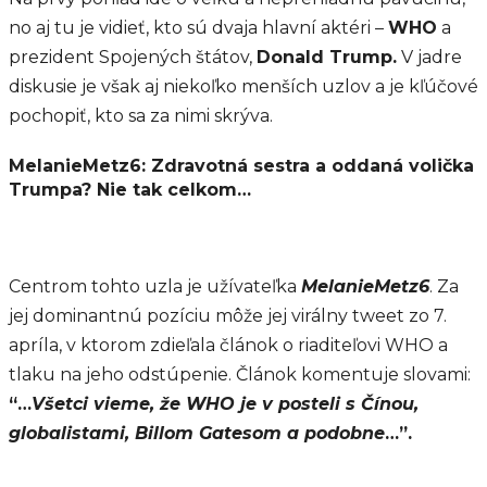
no aj tu je vidieť, kto sú dvaja hlavní aktéri –
WHO
a
prezident Spojených štátov,
Donald Trump.
V jadre
diskusie je však aj niekoľko menších uzlov a je kľúčové
pochopiť, kto sa za nimi skrýva.
MelanieMetz6: Zdravotná sestra a oddaná volička
Trumpa? Nie tak celkom…
Centrom tohto uzla je užívateľka
MelanieMetz6
. Za
jej dominantnú pozíciu môže jej virálny tweet zo 7.
apríla, v ktorom zdieľala článok o riaditeľovi WHO a
tlaku na jeho odstúpenie. Článok komentuje slovami:
“…
Všetci vieme, že WHO je v posteli s Čínou,
globalistami, Billom Gatesom a podobne
…”.