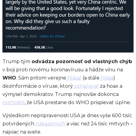
Trump tým
odvádza pozornosť od vlastných chýb
v boji proti novému koronavírusu a hádže vinu na
WHO
. Sám pritom verejne
hlásal
(a stále
hlása
)
dezinformácie o víruse, ktorý
označoval
za hoax a
výmysel demokratov. Trump najnovšie dokonca
rozhodol
, že USA prestane do WHO prispievať úplne.
Výsledkom nepripravenosti USA je dnes vyše 600 tisíc
potvrdených
nakazených
a viac než 24 tisíc mŕtvych –
najviac na svete.