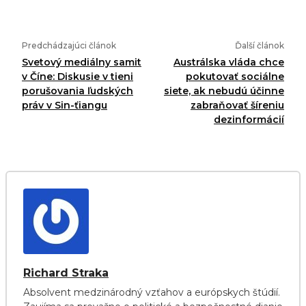
Predchádzajúci článok
Ďalší článok
Svetový mediálny samit
Austrálska vláda chce
v Číne: Diskusie v tieni
pokutovať sociálne
porušovania ľudských
siete, ak nebudú účinne
práv v Sin-ťiangu
zabraňovať šíreniu
dezinformácií
Richard Straka
Absolvent medzinárodný vzťahov a európskych štúdií.