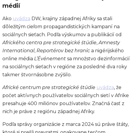
médií
Ako
uvádza
DW, krajiny západnej Afriky sa stali
dôležitým cieľom propagandistických kampaní na
sociálnych sieťach. Podľa výskumov a publikácií od
Afrického centra pre strategické štúdie
,
Amnesty
International
,
Reportérov bez hraníc
a nigérijského
online média
L’Événement
sa množstvo dezinformácií
na sociálnych sieťach v regióne za posledné dva roky
takmer štvornásobne zvýšilo.
Africké centrum pre strategické štúdie
uvádza
, že
počet aktívnych používateľov sociálnych sietí v Afrike
presahuje 400 miliónov používateľov. Značná časť z
nich je práve z regiónu západnej Afriky.
Podľa správy organizácie z marca 2024 sú práve štáty,
ktoré si prešli prevratmi, opakovane terčom