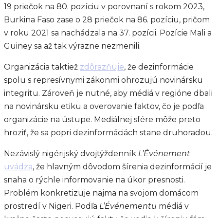
19 priečok na 80. pozíciu v porovnaní s rokom 2023,
Burkina Faso zase o 28 priečok na 86. pozíciu, pričom
v roku 2021 sa nachádzala na 37. pozícii. Pozície Mali a
Guiney sa až tak výrazne nezmenili.
Organizácia taktiež
zdôrazňuje
, že dezinformácie
spolu s represívnymi zákonmi ohrozujú novinársku
integritu. Zároveň je nutné, aby médiá v regióne dbali
na novinársku etiku a overovanie faktov, čo je podľa
organizácie na ústupe. Mediálnej sfére môže preto
hroziť, že sa popri dezinformáciách stane druhoradou.
Nezávislý nigérijský dvojtýždenník
L’Événement
uvádza
, že hlavným dôvodom šírenia dezinformácií je
snaha o rýchle informovanie na úkor presnosti.
Problém konkretizuje najmä na svojom domácom
prostredí v Nigeri. Podľa
L’Événementu
médiá v