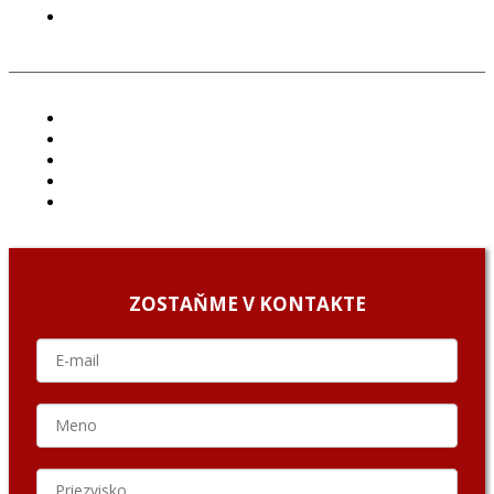
GDPR
ČLÁNKY
PROJEKTY
PODCAST
ARCHÍV
O NÁS/ABOUT US
ZOSTAŇME V KONTAKTE