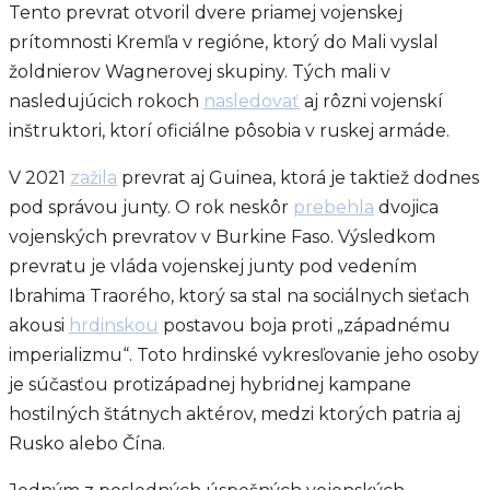
Tento prevrat otvoril dvere priamej vojenskej
prítomnosti Kremľa v regióne, ktorý do Mali vyslal
žoldnierov Wagnerovej skupiny. Tých mali v
nasledujúcich rokoch
nasledovať
aj rôzni vojenskí
inštruktori, ktorí oficiálne pôsobia v ruskej armáde.
V 2021
zažila
prevrat aj Guinea, ktorá je taktiež dodnes
pod správou junty. O rok neskôr
prebehla
dvojica
vojenských prevratov v Burkine Faso. Výsledkom
prevratu je vláda vojenskej junty pod vedením
Ibrahima Traorého, ktorý sa stal na sociálnych sieťach
akousi
hrdinskou
postavou boja proti „západnému
imperializmu“. Toto hrdinské vykresľovanie jeho osoby
je súčasťou protizápadnej hybridnej kampane
hostilných štátnych aktérov, medzi ktorých patria aj
Rusko alebo Čína.