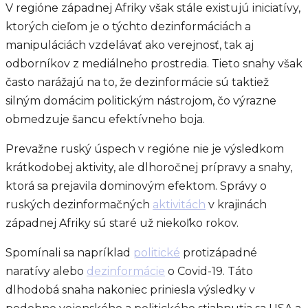
V regióne západnej Afriky však stále existujú iniciatívy,
ktorých cieľom je o týchto dezinformáciách a
manipuláciách vzdelávať ako verejnosť, tak aj
odborníkov z mediálneho prostredia. Tieto snahy však
často narážajú na to, že dezinformácie sú taktiež
silným domácim politickým nástrojom, čo výrazne
obmedzuje šancu efektívneho boja.
Prevažne ruský úspech v regióne nie je výsledkom
krátkodobej aktivity, ale dlhoročnej prípravy a snahy,
ktorá sa prejavila dominovým efektom. Správy o
ruských dezinformačných
aktivitách
v krajinách
západnej Afriky sú staré už niekoľko rokov.
Spomínali sa napríklad
politické
protizápadné
naratívy alebo
dezinformácie
o Covid-19. Táto
dlhodobá snaha nakoniec priniesla výsledky v