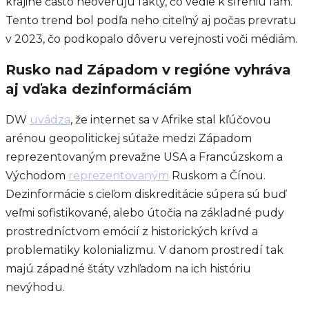
krajine často neoverujú fakty, čo vedie k šíreniu fám.
Tento trend bol podľa neho citeľný aj počas prevratu
v 2023, čo podkopalo dôveru verejnosti voči médiám.
Rusko nad Západom v regióne vyhráva
aj vďaka dezinformáciám
DW
uvádza
, že internet sa v Afrike stal kľúčovou
arénou geopolitickej súťaže medzi Západom
reprezentovaným prevažne USA a Francúzskom a
Východom
reprezentovaným
Ruskom a Čínou.
Dezinformácie s cieľom diskreditácie súpera sú buď
veľmi sofistikované, alebo útočia na základné pudy
prostredníctvom emócií z historických krívd a
problematiky kolonializmu. V danom prostredí tak
majú západné štáty vzhľadom na ich históriu
nevýhodu.