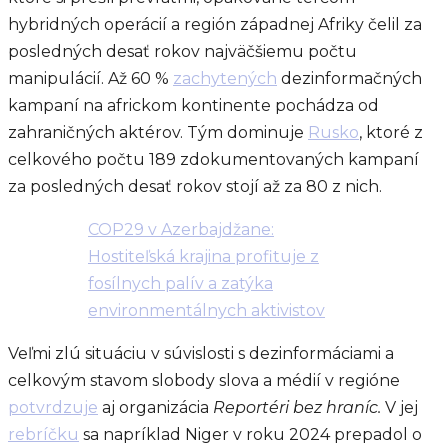
hybridných operácií a región západnej Afriky čelil za
posledných desať rokov najväčšiemu počtu
manipulácií. Až 60 %
zachytených
dezinformačných
kampaní na africkom kontinente pochádza od
zahraničných aktérov. Tým dominuje
Rusko
, ktoré z
celkového počtu 189 zdokumentovaných kampaní
za posledných desať rokov stojí až za 80 z nich.
COP29 v Azerbajdžane:
Hostiteľská krajina profituje z
fosílnych palív a zatýka
environmentálnych aktivistov
Veľmi zlú situáciu v súvislosti s dezinformáciami a
celkovým stavom slobody slova a médií v regióne
potvrdzuje
aj organizácia
Reportéri bez hraníc.
V jej
rebríčku
sa napríklad Niger v roku 2024 prepadol o