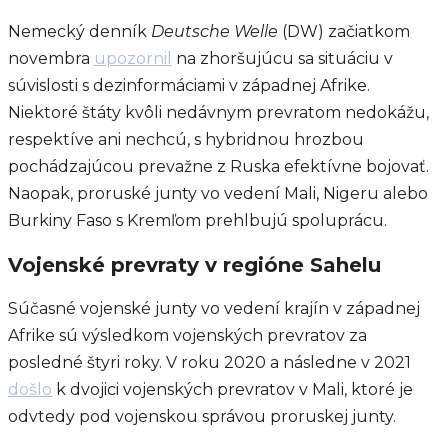
Nemecký denník
Deutsche Welle
(DW) začiatkom
novembra
upozornil
na zhoršujúcu sa situáciu v
súvislosti s dezinformáciami v západnej Afrike.
Niektoré štáty kvôli nedávnym prevratom nedokážu,
respektíve ani nechcú, s hybridnou hrozbou
pochádzajúcou prevažne z Ruska efektívne bojovať.
Naopak, proruské junty vo vedení Mali, Nigeru alebo
Burkiny Faso s Kremľom prehlbujú spoluprácu.
Vojenské prevraty v regióne Sahelu
Súčasné vojenské junty vo vedení krajín v západnej
Afrike sú výsledkom vojenských prevratov za
posledné štyri roky. V roku 2020 a následne v 2021
došlo
k dvojici vojenských prevratov v Mali, ktoré je
odvtedy pod vojenskou správou proruskej junty.