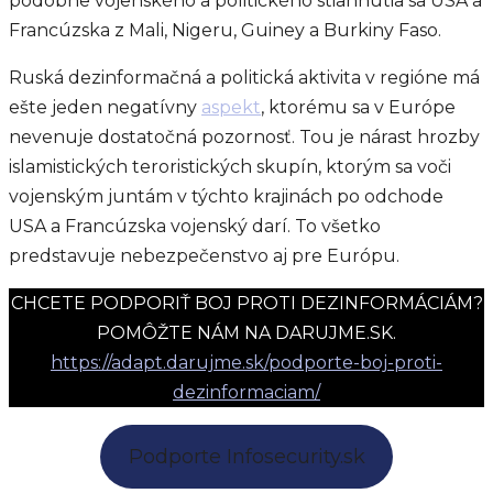
podobne vojenského a politického stiahnutia sa USA a
Francúzska z Mali, Nigeru, Guiney a Burkiny Faso.
Ruská dezinformačná a politická aktivita v regióne má
ešte jeden negatívny
aspekt
, ktorému sa v Európe
nevenuje dostatočná pozornosť. Tou je nárast hrozby
islamistických teroristických skupín, ktorým sa voči
vojenským juntám v týchto krajinách po odchode
USA a Francúzska vojenský darí. To všetko
predstavuje nebezpečenstvo aj pre Európu.
CHCETE PODPORIŤ BOJ PROTI DEZINFORMÁCIÁM?
POMÔŽTE NÁM NA DARUJME.SK.
https://adapt.darujme.sk/podporte-boj-proti-
dezinformaciam/
Podporte Infosecurity.sk