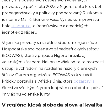
Jedným z posledných úspešných vojenských
prevratov je puč z leta 2023 v Nigeri. Tento krok bol
propagandisticky a politicky podporovaný Ruskom a
juntami v Mali či Burkine Faso. Výsledkom prevratu
bolo
stiahnutie
sa francúzskych a amerických
jednotiek z Nigeru.
Vojenské prevraty sa stretli s odporom organizácie
Hospodárske spoločenstvo západoafrických štátov
(ECOWAS), ktorá v prípade Nigeru hrozila aj
vojenským zásahom. Nakoniec však od tejto možnosti
ustúpila vzhľadom na rozdielne názory členských
štátov. Okrem organizácie ECOWAS sa k situácii
kriticky postavila aj Africká únia, ktorá
pozastavila
členstvo všetkým štyrom krajinám na obdobie, pokiaľ
im vládnu vojenské junty.
V regióne klesá sloboda slova aj kvalita