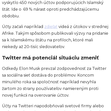
vyskytlo 450 nových účtov podporujúcich Islamský
štát. Ide o 69 % nárast oproti predchádzajúcemu
obdobiu.
Účty začali napríklad
zdieľať
videá z útokov v strednej
Afrike. Takým spôsobom publikovali výzvy na pridanie
sa k Islamskému štátu na profiloch, ktoré mali
niekedy až 20-tisíc sledovateľov.
Twitter má potenciál situáciu zmeniť
Odkedy Elon Musk prevzal zodpovednosť za Twitter
sa sociálna sieť dostáva do problémov. Koncom
minulého roka sa spoločnosť napríklad nevyhla
žartom zo strany používateľov namiereným proti
novej funkcii na overovanie účtov.
Účty na Twitteri napodobňovali svetové firmy alebo