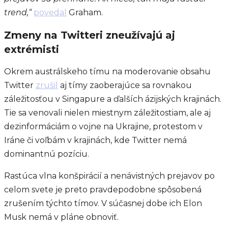
trend,“
povedal
Graham.
Zmeny na Twitteri zneužívajú aj
extrémisti
Okrem austrálskeho tímu na moderovanie obsahu
Twitter
zrušil
aj tímy zaoberajúce sa rovnakou
záležitosťou v Singapure a ďalších ázijských krajinách.
Tie sa venovali nielen miestnym záležitostiam, ale aj
dezinformáciám o vojne na Ukrajine, protestom v
Iráne či voľbám v krajinách, kde Twitter nemá
dominantnú pozíciu.
Rastúca vlna konšpirácií a nenávistných prejavov po
celom svete je preto pravdepodobne spôsobená
zrušením týchto tímov. V súčasnej dobe ich Elon
Musk nemá v pláne obnoviť.