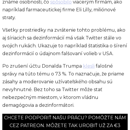
známe osobnosti, čo
spôsobilo
viacerým firmám, ako
napríklad farmaceutickej firme Eli Lilly, miliónové
straty.
Všetky prostriedky na zvrátenie tohto problému, ako
aj šíriacich sa dezinformácií má však Twitter stále vo
svojich rukách. Ukazuje to napríklad štatistika o šírení
dezinformácií o údajnom falšovaní volieb v USA.
Po zrušení účtu Donalda Trumpa
klesli
falošné
správy na túto tému o 73 %. To naznačuje, že priame
zásahy a moderovanie užívateľského obsahu sú
nevyhnutné. Bez toho sa Twitter môže stať
nebezpečným miestom, v ktorom vládnu
demagógovia a dezinformátori.
CHCETE PODPORIŤ NAŠU PRÁCU? POMÔŽTE NÁM
CEZ PATREON. MÔŽETE TAK UROBIŤ UŽ ZA €3