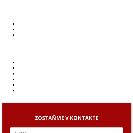
PODMIENKY POUŽÍVANIA
COOKIES
GDPR
ČLÁNKY
PROJEKTY
PODCAST
ARCHÍV
O NÁS/ABOUT US
PODCAST GUESTS
ZOSTAŇME V KONTAKTE