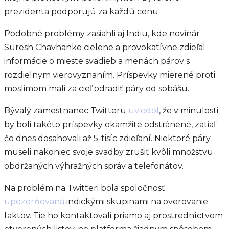
prezidenta podporujú za každú cenu.
Podobné problémy zasiahli aj Indiu, kde novinár
Suresh Chavhanke cielene a provokatívne zdieľal
informácie o mieste svadieb a menách párov s
rozdielnym vierovyznaním. Príspevky mierené proti
moslimom mali za cieľ odradiť páry od sobášu.
Bývalý zamestnanec Twitteru
uviedol
, že v minulosti
by boli takéto príspevky okamžite odstránené, zatiaľ
čo dnes dosahovali až 5-tisíc zdieľaní. Niektoré páry
museli nakoniec svoje svadby zrušiť kvôli množstvu
obdržaných výhražných správ a telefonátov.
Na problém na Twitteri bola spoločnosť
upozorňovaná
indickými skupinami na overovanie
faktov. Tie ho kontaktovali priamo aj prostredníctvom