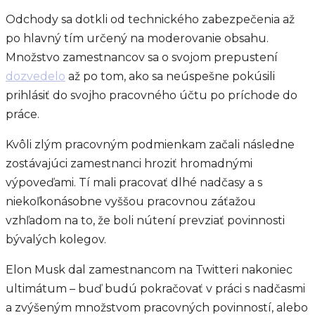
Odchody sa dotkli od technického zabezpečenia až
po hlavný tím určený na moderovanie obsahu.
Množstvo zamestnancov sa o svojom prepustení
dozvedelo
až po tom, ako sa neúspešne pokúsili
prihlásiť do svojho pracovného účtu po príchode do
práce.
Kvôli zlým pracovným podmienkam začali následne
zostávajúci zamestnanci hroziť hromadnými
výpoveďami. Tí mali pracovať dlhé nadčasy a s
niekoľkonásobne vyššou pracovnou záťažou
vzhľadom na to, že boli nútení prevziať povinnosti
bývalých kolegov.
Elon Musk dal zamestnancom na Twitteri nakoniec
ultimátum – buď budú pokračovať v práci s nadčasmi
a zvýšeným množstvom pracovných povinností, alebo