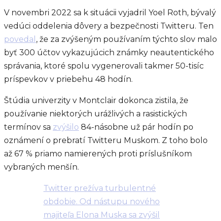
V novembri 2022 sa k situácii vyjadril Yoel Roth, bývalý
vedúci oddelenia dôvery a bezpečnosti Twitteru. Ten
povedal
, že za zvýšeným používaním týchto slov malo
byť 300 účtov vykazujúcich známky neautentického
správania, ktoré spolu vygenerovali takmer 50-tisíc
príspevkov v priebehu 48 hodín.
Štúdia univerzity v Montclair dokonca zistila, že
používanie niektorých urážlivých a rasistických
termínov sa
zvýšilo
84-násobne už pár hodín po
oznámení o prebratí Twitteru Muskom. Z toho bolo
až 67 % priamo namierených proti príslušníkom
vybraných menšín.
Twitter prežíva turbulentné
obdobie. Od nástupu nového
majiteľa Elona Muska sa zvýšil