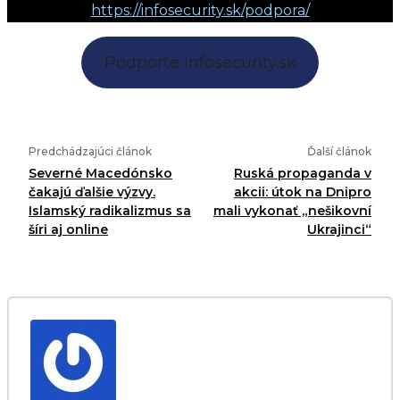
https://infosecurity.sk/podpora/
Podporte Infosecurity.sk
Predchádzajúci článok
Ďalší článok
Severné Macedónsko
Ruská propaganda v
čakajú ďalšie výzvy.
akcii: útok na Dnipro
Islamský radikalizmus sa
mali vykonať „nešikovní
šíri aj online
Ukrajinci“