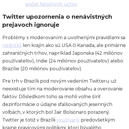
počet falošných účtov
Twitter upozornenia o nenávistných
prejavoch ignoruje
Problémy s moderovaním a uvoľnenými pravidlami sa
nedotkli
len krajín ako sú USA či Kanada, ale primárne
zahraničných trhov, napríklad Japonska (42 miliónov
používateľov), Indie (24 miliónov používateľov) alebo
Brazílie (20 miliónov používateľov).
Pre trh v Brazílii pod novým vedením Twitteru už
neexistuje tím na moderovanie obsahu a overovanie
faktov. Dôsledkom toho sa mohli voľne šíriť
dezinformácie o údajne sfalšovaných jesenných
voľbách, v ktorých bol Jair Bolsonaro porazený.
Twitter je totiž v Brazílii
využívaný
predovšetkým
krajne pravicovými politikmi, ktorí bývalého