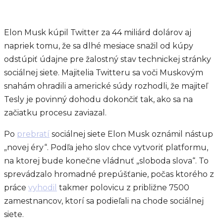
Elon Musk kúpil Twitter za 44 miliárd dolárov aj
napriek tomu, že sa dlhé mesiace snažil od kúpy
odstúpiť údajne pre žalostný stav technickej stránky
sociálnej siete. Majitelia Twitteru sa voči Muskovým
snahám ohradili a americké súdy rozhodli, že majiteľ
Tesly je povinný dohodu dokončiť tak, ako sa na
začiatku procesu zaviazal.
Po
prebratí
sociálnej siete Elon Musk oznámil nástup
„novej éry“. Podľa jeho slov chce vytvoriť platformu,
na ktorej bude konečne vládnuť „sloboda slova“. To
sprevádzalo hromadné prepúšťanie, počas ktorého z
práce
vyhodil
takmer polovicu z približne 7500
zamestnancov, ktorí sa podieľali na chode sociálnej
siete.