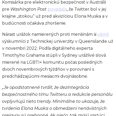
Komisárka pre elektronickú bezpečnosť v Austrálii
pre
Washington Post
povedala
, že Twitter bol v jej
krajine „stokou“ už pred akvizíciou Elona Muska a v
budúcnosti očakáva zhoršenie.
Nárast urážok namierených proti menšinám si
všimli
výskumníci z Technickej univerzity v Queenslande už
v novembri 2022. Podľa digitálneho experta
Timothyho Grahama stúpli v Sydney urážlivé slová
mierené na LGBTI+ komunitu počas posledných
dvoch novembrových týždňov v porovnaní s
predchádzajúcimi mesiacmi dvojnásobne.
„Je opodstatnené tvrdiť, že dezintegrácia
bezpečnostného tímu Twitteru a redukcie personálu
ovplyvňujú tieto trendy. Minimálne to ukazuje, že
tvrdenia Elona Muska o obmedzení nenávistných
prejavov sú prehnané. Ak niečo, tak majú rastúci