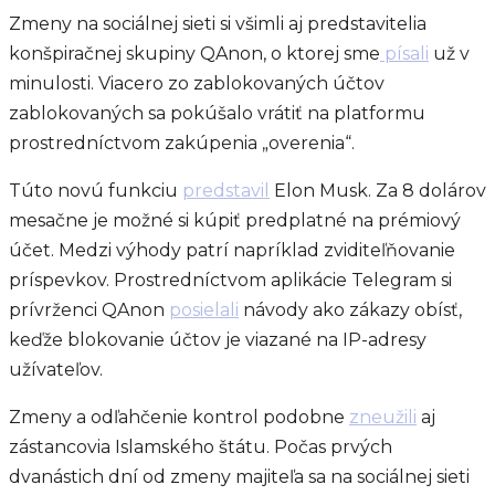
Zmeny na sociálnej sieti si všimli aj predstavitelia
konšpiračnej skupiny QAnon, o ktorej sme
písali
už v
minulosti. Viacero zo zablokovaných účtov
zablokovaných sa pokúšalo vrátiť na platformu
prostredníctvom zakúpenia „overenia“.
Túto novú funkciu
predstavil
Elon Musk. Za 8 dolárov
mesačne je možné si kúpiť predplatné na prémiový
účet. Medzi výhody patrí napríklad zviditeľňovanie
príspevkov. Prostredníctvom aplikácie Telegram si
prívrženci QAnon
posielali
návody ako zákazy obísť,
keďže blokovanie účtov je viazané na IP-adresy
užívateľov.
Zmeny a odľahčenie kontrol podobne
zneužili
aj
zástancovia Islamského štátu. Počas prvých
dvanástich dní od zmeny majiteľa sa na sociálnej sieti