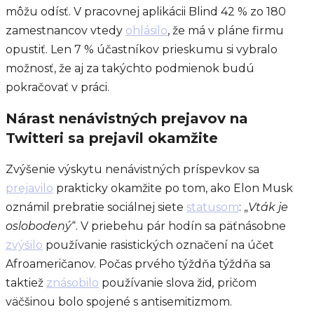
môžu odísť. V pracovnej aplikácii Blind 42 % zo 180
zamestnancov vtedy
ohlásilo
, že má v pláne firmu
opustiť. Len 7 % účastníkov prieskumu si vybralo
možnosť, že aj za takýchto podmienok budú
pokračovať v práci.
Nárast nenávistných prejavov na
Twitteri sa prejavil okamžite
Zvýšenie výskytu nenávistných príspevkov sa
prejavilo
prakticky okamžite po tom, ako Elon Musk
oznámil prebratie sociálnej siete
statusom
: „
Vták je
oslobodený
“.
V priebehu pár hodín sa päťnásobne
zvýšilo
používanie rasistických označení na účet
Afroameričanov. Počas prvého týždňa týždňa sa
taktiež
znásobilo
používanie slova žid
,
pričom
väčšinou bolo spojené s antisemitizmom.