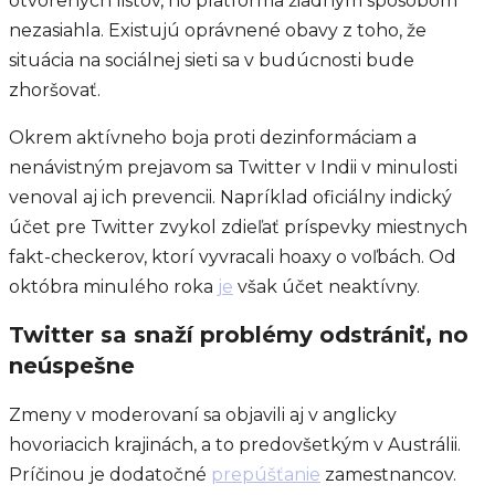
otvorených listov, no platforma žiadnym spôsobom
nezasiahla. Existujú oprávnené obavy z toho, že
situácia na sociálnej sieti sa v budúcnosti bude
zhoršovať.
Okrem aktívneho boja proti dezinformáciam a
nenávistným prejavom sa Twitter v Indii v minulosti
venoval aj ich prevencii. Napríklad oficiálny indický
účet pre Twitter zvykol zdieľať príspevky miestnych
fakt-checkerov, ktorí vyvracali hoaxy o voľbách. Od
októbra minulého roka
je
však účet neaktívny.
Twitter sa snaží problémy odstrániť, no
neúspešne
Zmeny v moderovaní sa objavili aj v anglicky
hovoriacich krajinách, a to predovšetkým v Austrálii.
Príčinou je dodatočné
prepúšťanie
zamestnancov.