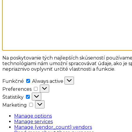
Na poskytovanie tých najlepších skúseností používame 
technológiami nám umožní spracovávať údaje, ako je sp
nepriaznivo ovplyvniť určité vlastnosti a funkcie.
Funkčné
Funkčné
Always active
Preferences
Preferences
Štatistiky
Štatistiky
Marketing
Marketing
Manage options
Manage services
Manage {vendor_count} vendors