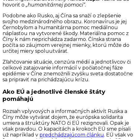
hovoriť o
„humanitárnej pomoci“.
Podobne ako Rusko, aj Čína sa snaží o zlepšenie
svojho medzinárodného obrazu. Koronavírus je jej
Černobyľom a humanitárna pomoc mediálnou
náplasťou na vytvorené škody. Materiálna pomoc z
Číny k nám neprichádza zadarmo. Čínska strana
počíta so záujmom verejnej mienky, ktorú môže do
určitej miery spoluutvárať.
Zľahčovanie situácie, cenzúra médií a jednotlivcov či
celkové zatajovanie informácií v počiatočnej fáze
epidémie v Číne znemožnili zvyšku sveta dostatočne
sa pripraviť na prichádzajúcu krízu.
Ako EÚ a jednotlivé členské štáty
pomáhajú
Rozsah vplyvových a informačných aktivít Ruska a
Číny môže vytvárať dojem, že európska solidarita
umiera a štruktúry NATO či EÚ rezignovali. Opak je
však pravdou. O kapacitách a krokoch EÚ sme písali
už napríklad v
predchádzajúcom článku
. EÚ však vo