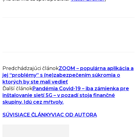
Predchádzajúci článok
ZOOM – populárna aplikácia a
jej “problémy” s (ne)zabezpečením súkromia o
ktorých by ste mali vedieť
Ďalší článok
Pandémia Covid-19 – iba zámienka pre
inštalovanie sietí 5G – v pozadí stoja finančné
skupiny. Idú cez mŕtvoly.
SÚVISIACE ČLÁNKY
VIAC OD AUTORA