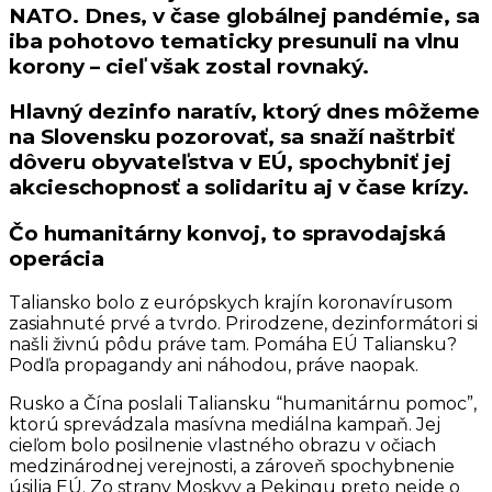
NATO. Dnes, v čase globálnej pandémie, sa
iba pohotovo tematicky presunuli na vlnu
korony – cieľ však zostal rovnaký.
Hlavný dezinfo naratív, ktorý dnes môžeme
na Slovensku pozorovať, sa snaží naštrbiť
dôveru obyvateľstva v EÚ, spochybniť jej
akcieschopnosť a solidaritu aj v čase krízy.
Čo humanitárny konvoj, to spravodajská
operácia
Taliansko bolo z európskych krajín koronavírusom
zasiahnuté prvé a tvrdo. Prirodzene, dezinformátori si
našli živnú pôdu práve tam. Pomáha EÚ Taliansku?
Podľa propagandy ani náhodou, práve naopak.
Rusko a Čína poslali Taliansku “humanitárnu pomoc”,
ktorú sprevádzala masívna mediálna kampaň. Jej
cieľom bolo posilnenie vlastného obrazu v očiach
medzinárodnej verejnosti, a zároveň spochybnenie
úsilia EÚ. Zo strany Moskvy a Pekingu preto nejde o