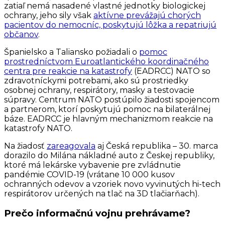
zatiaľ nemá nasadené vlastné jednotky biologickej
ochrany, jeho sily však
aktívne prevážajú chorých
pacientov do nemocníc, poskytujú lôžka a repatriujú
občanov
.
Španielsko a Taliansko požiadali o
pomoc
prostredníctvom Euroatlantického koordinačného
centra pre reakcie na katastrofy
(EADRCC) NATO so
zdravotníckymi potrebami, ako sú prostriedky
osobnej ochrany, respirátory, masky a testovacie
súpravy. Centrum NATO postúpilo žiadosti spojencom
a partnerom, ktorí poskytujú pomoc na bilaterálnej
báze. EADRCC je hlavným mechanizmom reakcie na
katastrofy NATO.
Na žiadosť
zareagovala
aj Česká republika – 30. marca
dorazilo do Milána nákladné auto z Českej republiky,
ktoré má lekárske vybavenie pre zvládnutie
pandémie COVID-19 (vrátane 10 000 kusov
ochranných odevov a vzoriek novo vyvinutých hi-tech
respirátorov určených na tlač na 3D tlačiarňach).
Prečo informačnú vojnu prehrávame?