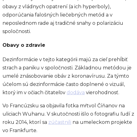
obavy z vládnych opatrení (a ich hyperboly),
odporúčania falošných liečebných metód a v
neposlednom rade aj tradičné snahy o polarizáciu
spoločnosti.
Obavy o zdravie
Dezinformácie v tejto kategórii majú za cieľ prehĺbiť
strach a paniku v spoločnosti. Základnou metódou je
umelé znásobovanie obáv z koronavírusu. Za týmto
účelom sú dezinformácie často doplnené o vizuál,
ktorý im v očiach čitateľov
dodáva
vierohodnosť.
Vo Francúzsku sa objavila fotka mŕtvol Číňanov na
uliciach Wuhanu. V skutočnosti išlo o fotografiu ľudí z
roku 2014, ktorí sa
zúčastnili
na umeleckom projekte
vo Frankfurte.