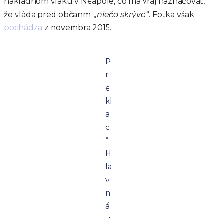
nákladnom vlaku v Neapole, čo má vraj naznačovať,
že vláda pred občanmi
„niečo skrýva“
. Fotka však
pochádza
z novembra 2015.
P
r
e
kl
a
d:
“
H
la
v
n
á