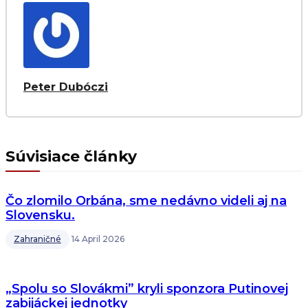
Peter Dubóczi
Súvisiace články
Čo zlomilo Orbána, sme nedávno videli aj na
Slovensku.
Zahraničné
14 April 2026
„Spolu so Slovákmi” kryli sponzora Putinovej
zabijáckej jednotky