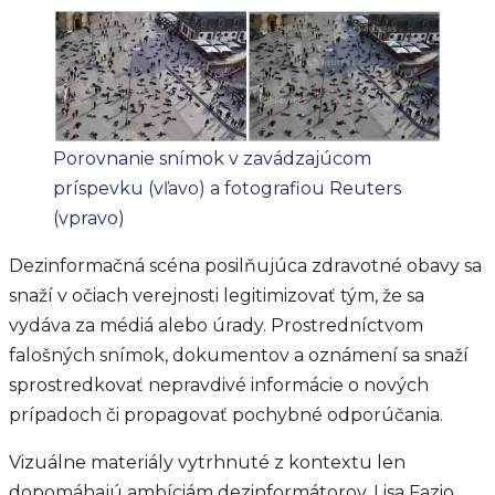
Porovnanie snímok v zavádzajúcom
príspevku (vľavo) a fotografiou Reuters
(vpravo)
Dezinformačná scéna posilňujúca zdravotné obavy sa
snaží v očiach verejnosti legitimizovať tým, že sa
vydáva za médiá alebo úrady. Prostredníctvom
falošných snímok, dokumentov a oznámení sa snaží
sprostredkovať nepravdivé informácie o nových
prípadoch či propagovať pochybné odporúčania.
Vizuálne materiály vytrhnuté z kontextu len
dopomáhajú ambíciám dezinformátorov. Lisa Fazio