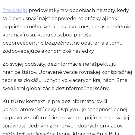
Prekvitajú
predovšetkým v obdobiach neistoty, kedy
sa človek snaží nájsť odpovede na otázky aj inak
nepriehľadného sveta. Tak ako dnes, počas pandémie
koronavírusu, ktorá so sebou prináša
bezprecedentné bezpečnostné opatrenia a tomu
zodpovedajúce ekonomické následky.
Zo svojej podstaty, dezinformácie nerešpektujú
hranice štátov. Upravené verzie rovnakej konšpiračnej
teórie sa dokážu uchytiť vo viacerých krajinách. Sme
svedkami globalizácie dezinformačnej scény.
Kultúrny kontext je pre dezinformátorov či
konšpirátorov kľúčový. Ovplyvňuje schopnosť danej
nepravdivej informácie presvedčiť prijímateľa o svojej
správnosti. Jedným z mnohých dobrých príkladov
môže byť konšpiračná teória, ktorá obviňuje Billa