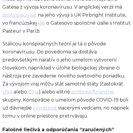
Gatesa z vývoja koronavírusu. V anglickej verzii má
spolupracovať
na jeho vývoji s UK Pirbright Institute,
vo francúzskej
ide
o Gatesovo spoločné úsilie s Institut
Pasteur v Paríži.
Stálicou konšpiračných teórií je tá o pôvode
koronavírusu. Do povedomia sa dostáva
predovšetkým naratív o jeho umelom vytvorení
človekom, napríklad v úlohe biologickej zbrane či
nástroja pre zavedenie nového svetového poriadku.
Za vývojom vraj môžu stáť samotné štáty (častokrát
USA
alebo
Čína
) alebo elitné
politické/finančné
skupiny. Konšpirácie o umelom pôvode COVID-19 boli
už dávnejšie
vyvrátené
viacerými vedcami, no napriek
tomu v online priestore pretrvávajú.
Falošné liečivá a odporúčania “zaručených”