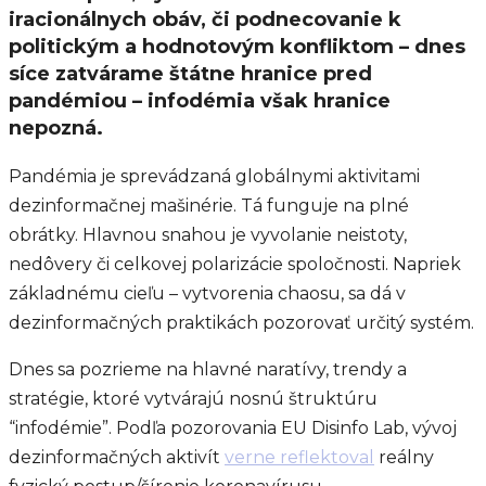
iracionálnych obáv, či podnecovanie k
politickým a hodnotovým konfliktom – dnes
síce zatvárame štátne hranice pred
pandémiou – infodémia však hranice
nepozná.
Pandémia je sprevádzaná globálnymi aktivitami
dezinformačnej mašinérie. Tá funguje na plné
obrátky. Hlavnou snahou je vyvolanie neistoty,
nedôvery či celkovej polarizácie spoločnosti. Napriek
základnému cieľu – vytvorenia chaosu, sa dá v
dezinformačných praktikách pozorovať určitý systém.
Dnes sa pozrieme na hlavné naratívy, trendy a
stratégie, ktoré vytvárajú nosnú štruktúru
“infodémie”. Podľa pozorovania EU Disinfo Lab, vývoj
dezinformačných aktivít
verne reflektoval
reálny