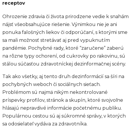
receptov
Ohrozenie zdravia či života prirodzene vedie k snahám
nájsť všeobsahujúce riešenie. Výnimkou nie je ani
ponuka falošných liekov či odporúčaní, s ktorými sme
sa mali možnosť stretávať aj pred vypuknutím
pandémie. Pochybné rady, ktoré “zaručene” zaberú
na rôzne typy ochorení, od cukrovky po rakovinu, sú
stálou súčasťou zdravotníckej dezinformačnej scény.
Tak ako všetky, aj tento druh dezinformácií sa šíri na
pochybných weboch či sociálnych sieťach.
Problémom sú najmä nikým nekontrolované
príspevky profilov, stránok a skupín, ktoré svojvoľne
hlásajú nepravdivé informácie početnému publiku.
Populárnou cestou sú aj súkromné správy, v ktorých
sa odosielateľ vydáva za zdravotníka.