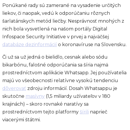
Ponúkané rady sú zamerané na vysadenie určitých
liekov, či naopak, vedú k odporúčaniu rôznych
šarlatánskych metód liečby. Nesprávnosť mnohých z
nich bola vysvetlená na našom portály Digital
Infospace Security Initiative v prvej a najväčšej
databáze dezinformácií
o koronavíruse na Slovensku.
Či už sa už jedná o bielidlo, cesnak alebo sódu
bikarbónu, falošné odporúčania sa šíria najmä
prostredníctvom aplikácie Whatsapp. Jej používatelia
majú vo všeobecnosti relatívne vysokú tendenciu
dôverovať
zdroju informácií. Dosah Whatsappu je
skutočne
masívny
(1,5 miliardy užívateľov v 180
krajinách) – skoro rovnaké naratívy sa
prostredníctvom tejto platformy
šírili
naprieč
viacerými štátmi.