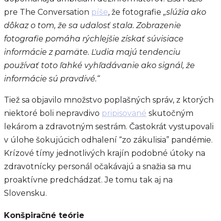
pre The Conversation
píše
, že fotografie
„slúžia ako
dôkaz o tom, že sa udalosť stala. Zobrazenie
fotografie pomáha rýchlejšie získať súvisiace
informácie z pamäte. Ľudia majú tendenciu
používať toto ľahké vyhľadávanie ako signál, že
informácie sú pravdivé.“
Tiež sa objavilo množstvo poplašných správ, z ktorých
niektoré boli nepravdivo
pripisované
skutočným
lekárom a zdravotným sestrám. Častokrát vystupovali
v úlohe šokujúcich odhalení “zo zákulisia” pandémie.
Krízové tímy jednotlivých krajín podobné útoky na
zdravotnícky personál očakávajú a snažia sa mu
proaktívne predchádzať. Je tomu tak aj na
Slovensku.
Konšpiračné teórie