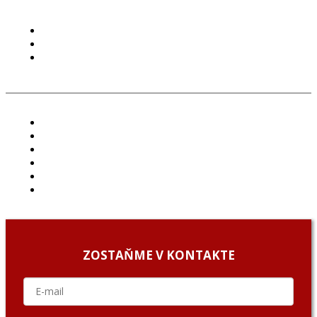
PODMIENKY POUŽÍVANIA
COOKIES
GDPR
ČLÁNKY
PROJEKTY
PODCAST
ARCHÍV
O NÁS/ABOUT US
PODCAST GUESTS
ZOSTAŇME V KONTAKTE