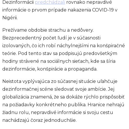
Dezinformácii
predchádzali
rovnako nepravdivé
informácie o prvom prípade nakazenia COVID-19 v
Nigérii.
Prežívame obdobie strachu a nedôvery.
Bezprecedentný počet ľudí je v súčasnosti
izolovaných, čo ich robí náchylnejšími na konšpiračné
teórie. Pod tento stav sa podpisujú predovšetkým
hodiny strávené na sociálnych sieťach, kde sa šíria
dezinformácie, konšpirácie a propaganda.
Neistota vyplývajúca zo súčasnej situácie uľahčuje
dezinformačnej scéne sledovať svoje ambície. Jej
globalizácia znamená, že sa dokáže rýchlo prispôsobiť
na požiadavky konkrétneho publika. Hranice nehrajú
žiadnu rolu, nepravdivé informácie si svoju cestu
nachádzajú čoraz jednoduchšie.