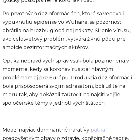
fyzický postup/šírenie koronavírusu.
Po prvotných dezinformáciách, ktoré sa venovali
vypuknutiu epidémie vo Wuhane, sa pozornosť
obrátila na hrozbu globálnej nákazy. Šírenie vírusu,
ako celosvetový problém, vytvára živnú pôdu pre
ambície dezinformačných aktérov.
Optika nepravdivých správ však bola pozmenená v
momente, kedy sa koronavírus stal hlavným
problémom aj pre Európu. Produkcia dezinformácií
bola prispôsobená svojim adresátom, boli ušité na
mieru tak, aby dokázali zaútočiť na najcitlivejšie
spoločenské témy v jednotlivých štátoch.
Medzi najviac dominantné naratívy
patria
predovšetkým obavy o zdravie, konšpiračné teórie,