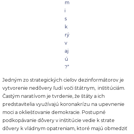
m
i
s
k
rý
v
aj
ú
?”
Jedným zo strategických cieľov dezinformátorov je
vytvorenie nedôvery ľudí voči štátnym, inštitúciám.
Častým naratívom je tvrdenie, že štáty a ich
predstavitelia využívajú koronakrízu na upevnenie
moci a okliešťovanie demokracie. Postupné
podkopávanie dôvery v inštitúcie vedie k strate
dôvery k vládnym opatreniam, ktoré majú obmedziť