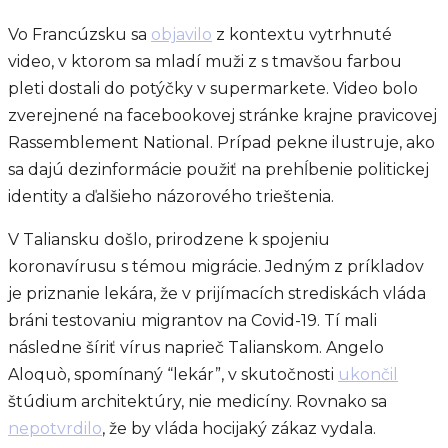
Vo Francúzsku sa
objavilo
z kontextu vytrhnuté
video, v ktorom sa mladí muži z s tmavšou farbou
pleti dostali do potýčky v supermarkete. Video bolo
zverejnené na facebookovej stránke krajne pravicovej
Rassemblement National. Prípad pekne ilustruje, ako
sa dajú dezinformácie použiť na prehĺbenie politickej
identity a ďalšieho názorového trieštenia.
V Taliansku došlo, prirodzene k spojeniu
koronavírusu s témou migrácie. Jedným z príkladov
je priznanie lekára, že v prijímacích strediskách vláda
bráni testovaniu migrantov na Covid-19. Tí mali
následne šíriť vírus naprieč Talianskom. Angelo
Aloquò, spomínaný “lekár”, v skutočnosti
ukončil
štúdium architektúry, nie medicíny. Rovnako sa
nepotvrdilo
, že by vláda hocijaký zákaz vydala.