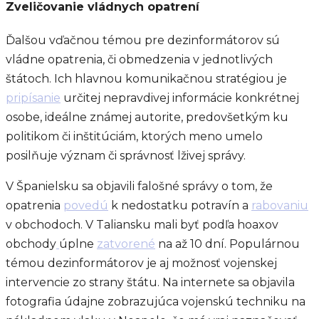
Zveličovanie vládnych opatrení
Ďalšou vďačnou témou pre dezinformátorov sú
vládne opatrenia, či obmedzenia v jednotlivých
štátoch. Ich hlavnou komunikačnou stratégiou je
pripísanie
určitej nepravdivej informácie konkrétnej
osobe, ideálne známej autorite, predovšetkým ku
politikom či inštitúciám, ktorých meno umelo
posilňuje význam či správnosť lživej správy.
V Španielsku sa objavili falošné správy o tom, že
opatrenia
povedú
k nedostatku potravín a
rabovaniu
v obchodoch. V Taliansku mali byť podľa hoaxov
obchody
úplne
zatvorené
na až 10 dní. Populárnou
témou dezinformátorov je aj možnosť vojenskej
intervencie zo strany štátu. Na internete sa objavila
fotografia údajne zobrazujúca vojenskú techniku na