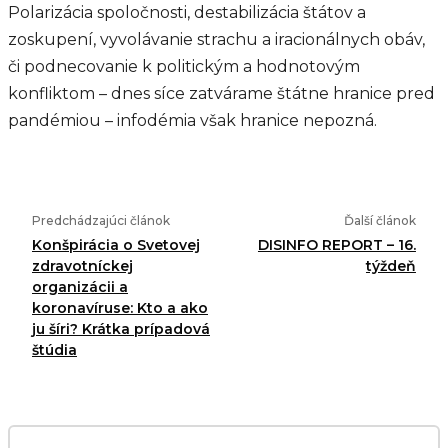
Polarizácia spoločnosti, destabilizácia štátov a
zoskupení, vyvolávanie strachu a iracionálnych obáv,
či podnecovanie k politickým a hodnotovým
konfliktom – dnes síce zatvárame štátne hranice pred
pandémiou – infodémia však hranice nepozná.
Predchádzajúci článok
Ďalší článok
Konšpirácia o Svetovej
DISINFO REPORT – 16.
zdravotníckej
týždeň
organizácii a
koronavíruse: Kto a ako
ju šíri? Krátka prípadová
štúdia