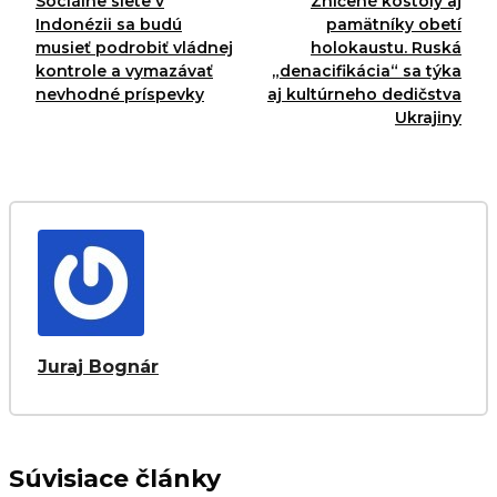
Sociálne siete v
Zničené kostoly aj
Indonézii sa budú
pamätníky obetí
musieť podrobiť vládnej
holokaustu. Ruská
kontrole a vymazávať
„denacifikácia“ sa týka
nevhodné príspevky
aj kultúrneho dedičstva
Ukrajiny
Juraj Bognár
Súvisiace články