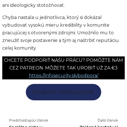
ani ideologicky stotožňovať.
Chyba nastala u jednotlivca, ktorý si dokázal
vybudovať vysokú mieru kredibility v komunite
pracujúcej s otvorenými zdrojmi. Umožnilo mu to
zneužiť svoje postavenie a tým aj naštrbiť reputáciu
celej komunity.
CHCETE PODPORIŤ NAŠU PRÁCU? POMÔŽTE NÁM
CEZ PATREON. MÔŽETE TAK UROBIŤ UŽ ZA €3
https://infosecurity.sk/podpora/
Podporte Infosecurity.sk
Predchádzajúci článok
Ďalší článok