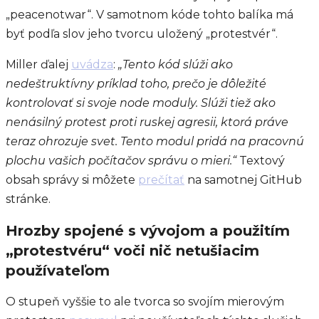
„peacenotwar“. V samotnom kóde tohto balíka má
byť podľa slov jeho tvorcu uložený „protestvér“.
Miller ďalej
uvádza
:
„Tento kód slúži ako
nedeštruktívny príklad toho, prečo je dôležité
kontrolovať si svoje node moduly. Slúži tiež ako
nenásilný protest proti ruskej agresii, ktorá práve
teraz ohrozuje svet. Tento modul pridá na pracovnú
plochu vašich počítačov správu o mieri.“
Textový
obsah správy si môžete
prečítať
na samotnej GitHub
stránke.
Hrozby spojené s vývojom a použitím
„protestvéru“ voči nič netušiacim
používateľom
O stupeň vyššie to ale tvorca so svojím mierovým