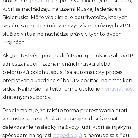
protestom
posunul
pri používateľoch týchto služieb,
ktorí sa nachádzajú na území Ruskej federácie a
Bieloruska. Môže však ísť aj o používateľov, ktorých
systém sa prostredníctvom využívania rôznych VPN
služieb virtuálne nachádza práve v týchto dvoch
krajinách.
Ak „protestvér“ prostredníctvom geolokácie alebo IP
adries zariadení zaznamená ich ruskú alebo
bieloruskú polohu, spustí sa automatický proces
prepisovania každého súboru v počítači na emotikon
srdca. Najhoršie na tejto forme útoku je
nenávratnosť
stratených súborov.
Problémom je, že takáto forma protestovania proti
vojenskej agresii Ruska na Ukrajine dokáže mať
ďalekosiahle následky na životy ľudí, ktorí sa nijakým
spôsobom na agresii
nepodieľajú
a nemusia sa s ňou