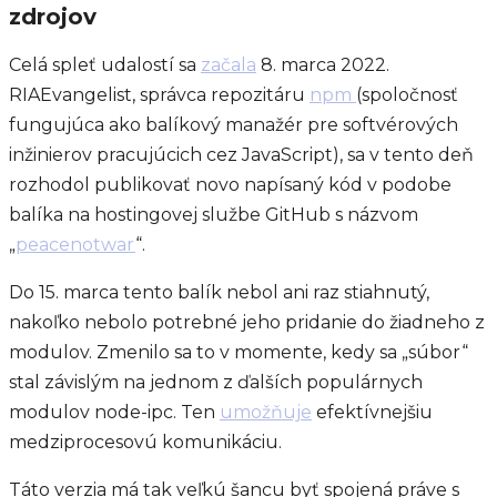
zdrojov
Celá spleť udalostí sa
začala
8. marca 2022.
RIAEvangelist, správca repozitáru
npm
(spoločnosť
fungujúca ako balíkový manažér pre softvérových
inžinierov pracujúcich cez JavaScript), sa v tento deň
rozhodol publikovať novo napísaný kód v podobe
balíka na hostingovej službe GitHub s názvom
„
peacenotwar
“.
Do 15. marca tento balík nebol ani raz stiahnutý,
nakoľko nebolo potrebné jeho pridanie do žiadneho z
modulov. Zmenilo sa to v momente, kedy sa „súbor“
stal závislým na jednom z ďalších populárnych
modulov node-ipc. Ten
umožňuje
efektívnejšiu
medziprocesovú komunikáciu.
Táto verzia má tak veľkú šancu byť spojená práve s