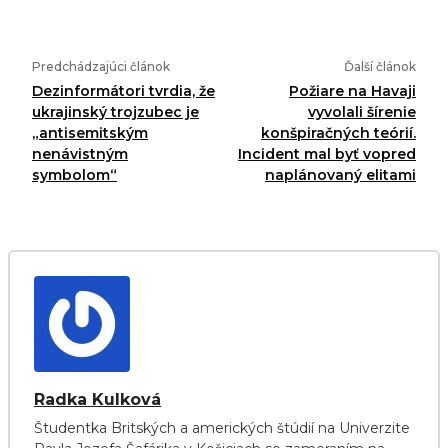
Predchádzajúci článok
Ďalší článok
Dezinformátori tvrdia, že
Požiare na Havaji
ukrajinský trojzubec je
vyvolali šírenie
„antisemitským
konšpiračných teórií.
nenávistným
Incident mal byť vopred
symbolom“
naplánovaný elitami
Radka Kulková
Študentka Britských a amerických štúdií na Univerzite