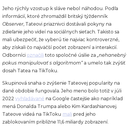
Jeho rýchly vzostup k sláve nebol náhodou. Podľa
informácií, ktoré zhromaždil britský týždenník
Observer
, Tateovi priaznivci dostávali pokyny na
zdieľanie jeho videí na sociálnych sieťach. Takisto sa
mali ubezpečiť, že vyberú tie najviac kontroverzné,
aby získali čo najväčší počet zobrazení a interakcií.
Odborníci
označili
toto spoločné úsilie za
„nehanebný
pokus manipulovať s algoritmom“
a umelo tak zvýšiť
dosah Tatea na TikToku.
Skupinová snaha o zvýšenie Tateovej popularity na
dané obdobie fungovala. Jeho meno bolo totiž v júli
2022
vyhľadávané
na Google častejšie ako napríklad
mená Donalda Trumpa alebo Kim Kardashianovej.
Tateove videá na TikToku
mali
pred jeho
zablokovaním približne 11,6 miliardy zobrazení.