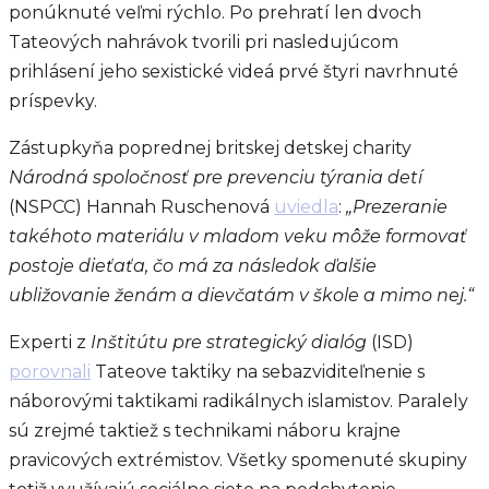
ponúknuté veľmi rýchlo. Po prehratí len dvoch
Tateových nahrávok tvorili pri nasledujúcom
prihlásení jeho sexistické videá prvé štyri navrhnuté
príspevky.
Zástupkyňa poprednej britskej detskej charity
Národná spoločnosť pre prevenciu týrania detí
(NSPCC) Hannah Ruschenová
uviedla
:
„Prezeranie
takéhoto materiálu v mladom veku môže formovať
postoje dieťaťa, čo má za následok ďalšie
ubližovanie ženám a dievčatám v škole a mimo nej.“
Experti z
Inštitútu pre strategický dialóg
(ISD)
porovnali
Tateove taktiky na sebazviditeľnenie s
náborovými taktikami radikálnych islamistov. Paralely
sú zrejmé taktiež s technikami náboru krajne
pravicových extrémistov. Všetky spomenuté skupiny