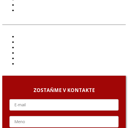
COOKIES
GDPR
ČLÁNKY
PROJEKTY
PODCAST
ARCHÍV
O NÁS/ABOUT US
PODCAST GUESTS
ZOSTAŇME V KONTAKTE