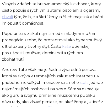
V iných videách sa britsko-americký kickboxer, ktorý
často pózuje s rýchlymi autami, pištoľami a cigarami,
chváli
tým, že bije a škrtí ženy, ničí ich majetok a bráni
im opustiť domácnosť.
Popularitu si získal najmä medzi mladými mužmi
propagáciou toho, čo prezentoval ako hypermužský
ultraluxusný životný štýl. Často
káže
o ženskej
poslušnosti, mužskej dominancii a rýchlom
zbohatnutí.
Andrew Tate však nie je žiadna výstredná postava,
ktorá sa skrýva v temnejších zákutiach internetu. V
priebehu niekoľkých mesiacov sa z neho
stala
jedna z
najznámejších osobností na svete. Sám sa označuje
ako guru a svojmu primárne mužskému publiku
dáva rady, ako získať peniaze, prilákať ženy a „utiecť z