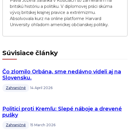
Pavla Jozefa Šafárika v Košiciach so zameraním na
britskú históriu a politiku. V diplomovej práci skúma
vývoj britskej krajnej pravice a extrémizmu.
Absolvovala kurz na online platforme Harvard
University ohľadom americkej občianskej politiky.
Súvisiace články
Čo zlomilo Orbána, sme nedávno videli aj na
Slovensku.
Zahraničné
14 April 2026
Politici proti Kremľu: Slepé náboje a drevené
pušky
Zahraničné
15 March 2026