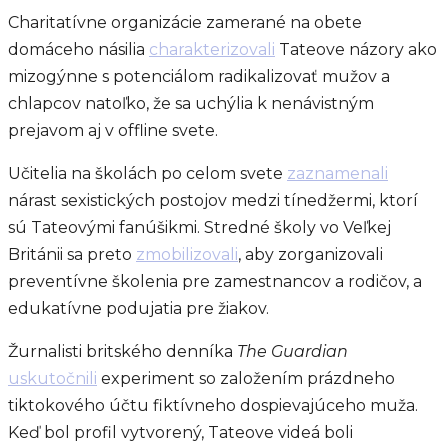
Charitatívne organizácie zamerané na obete
domáceho násilia
charakterizovali
Tateove názory ako
mizogýnne s potenciálom radikalizovať mužov a
chlapcov natoľko, že sa uchýlia k nenávistným
prejavom aj v offline svete.
Učitelia na školách po celom svete
zaznamenali
nárast sexistických postojov medzi tínedžermi, ktorí
sú Tateovými fanúšikmi. Stredné školy vo Veľkej
Británii sa preto
zmobilizovali
, aby zorganizovali
preventívne školenia pre zamestnancov a rodičov, a
edukatívne podujatia pre žiakov.
Žurnalisti britského denníka
The Guardian
uskutočnili
experiment so založením prázdneho
tiktokového účtu fiktívneho dospievajúceho muža.
Keď bol profil vytvorený, Tateove videá boli