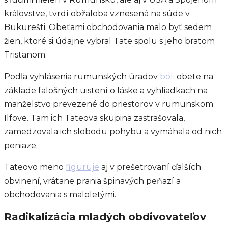
kráľovstve, tvrdí obžaloba vznesená na súde v
Bukurešti. Obeťami obchodovania malo byť sedem
žien, ktoré si údajne vybral Tate spolu s jeho bratom
Tristanom.
Podľa vyhlásenia rumunských úradov
boli
obete na
základe falošných uistení o láske a vyhliadkach na
manželstvo prevezené do priestorov v rumunskom
Ilfove. Tam ich Tateova skupina zastrašovala,
zamedzovala ich slobodu pohybu a vymáhala od nich
peniaze.
Tateovo meno
figuruje
aj v prešetrovaní ďalších
obvinení, vrátane prania špinavých peňazí a
obchodovania s maloletými.
Radikalizácia mladých obdivovateľov