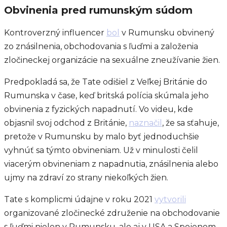
Obvinenia pred rumunským súdom
Kontroverzný influencer
bol
v Rumunsku obvinený
zo znásilnenia, obchodovania s ľuďmi a založenia
zločineckej organizácie na sexuálne zneužívanie žien.
Predpokladá sa, že Tate odišiel z Veľkej Británie do
Rumunska v čase, keď britská polícia skúmala jeho
obvinenia z fyzických napadnutí. Vo videu, kde
objasnil svoj odchod z Británie,
naznačil
, že sa sťahuje,
pretože v Rumunsku by malo byť jednoduchšie
vyhnúť sa týmto obvineniam. Už v minulosti čelil
viacerým obvineniam z napadnutia, znásilnenia alebo
ujmy na zdraví zo strany niekoľkých žien.
Tate s komplicmi údajne v roku 2021
vytvorili
organizované zločinecké združenie na obchodovanie
s ľuďmi nielen v Rumunsku, ale aj v USA a Spojenom