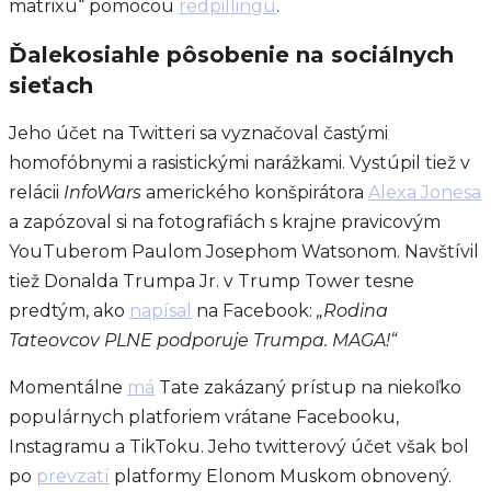
matrixu“ pomocou
redpillingu
.
Ďalekosiahle pôsobenie na sociálnych
sieťach
Jeho účet na Twitteri sa vyznačoval častými
homofóbnymi a rasistickými narážkami. Vystúpil tiež v
relácii
InfoWars
amerického konšpirátora
Alexa Jonesa
a zapózoval si na fotografiách s krajne pravicovým
YouTuberom Paulom Josephom Watsonom. Navštívil
tiež Donalda Trumpa Jr. v Trump Tower tesne
predtým, ako
napísal
na Facebook:
„Rodina
Tateovcov PLNE podporuje Trumpa. MAGA!“
Momentálne
má
Tate zakázaný prístup na niekoľko
populárnych platforiem vrátane Facebooku,
Instagramu a TikToku. Jeho twitterový účet však bol
po
prevzatí
platformy Elonom Muskom obnovený.