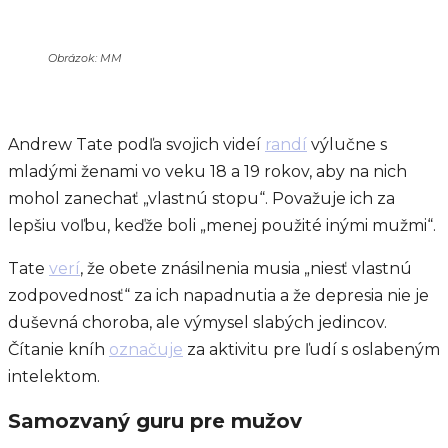
Obrázok: MM
Andrew Tate podľa svojich videí
randí
výlučne s
mladými ženami vo veku 18 a 19 rokov, aby na nich
mohol zanechať „vlastnú stopu“. Považuje ich za
lepšiu voľbu, keďže boli „menej použité inými mužmi“.
Tate
verí
, že obete znásilnenia musia „niesť vlastnú
zodpovednosť“ za ich napadnutia a že depresia nie je
duševná choroba, ale výmysel slabých jedincov.
Čítanie kníh
označuje
za aktivitu pre ľudí s oslabeným
intelektom.
Samozvaný guru pre mužov