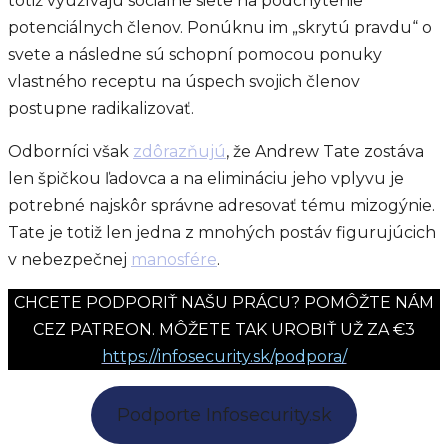
totiž využívajú sociálne siete na podchytenie
potenciálnych členov. Ponúknu im „skrytú pravdu“ o
svete a následne sú schopní pomocou ponuky
vlastného receptu na úspech svojich členov
postupne radikalizovať.
Odborníci však
zdôrazňujú
, že Andrew Tate zostáva
len špičkou ľadovca a na elimináciu jeho vplyvu je
potrebné najskôr správne adresovať tému mizogýnie.
Tate je totiž len jedna z mnohých postáv figurujúcich
v nebezpečnej
manosfére
.
CHCETE PODPORIŤ NAŠU PRÁCU? POMÔŽTE NÁM
CEZ PATREON. MÔŽETE TAK UROBIŤ UŽ ZA €3
https://infosecurity.sk/podpora/
Podporte Infosecurity.sk