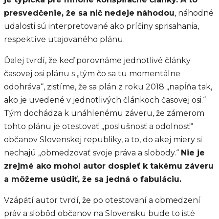
presvedčenie, že sa nič nedeje náhodou
, náhodné
udalosti sú interpretované ako príčiny sprisahania,
respektíve utajovaného plánu.
Ďalej tvrdí, že keď porovnáme jednotlivé články
časovej osi plánu s „tým čo sa tu momentálne
odohráva“, zistíme, že sa plán z roku 2018 „napĺňa tak,
ako je uvedené v jednotlivých článkoch časovej osi.“
Tým dochádza k unáhlenému záveru, že zámerom
tohto plánu je otestovať „poslušnosť a odolnosť“
občanov Slovenskej republiky, a to, do akej miery si
nechajú „obmedzovať svoje práva a slobody.“
Nie je
zrejmé ako mohol autor dospieť k takému záveru
a môžeme usúdiť, že sa jedná o fabuláciu.
Vzápätí autor tvrdí, že po otestovaní a obmedzení
práv a slobôd občanov na Slovensku bude to isté