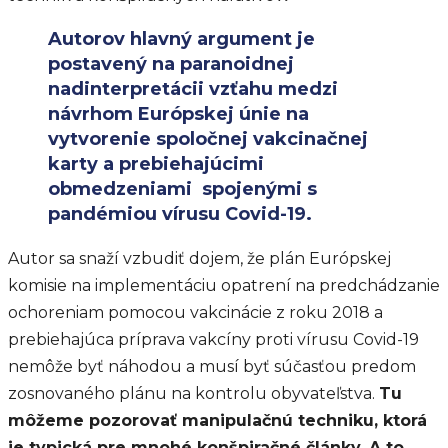
Autorov hlavný argument je
postavený na paranoidnej
nadinterpretácii vzťahu medzi
návrhom Európskej únie na
vytvorenie spoločnej vakcinačnej
karty a prebiehajúcimi
obmedzeniami spojenými s
pandémiou vírusu Covid-19.
Autor sa snaží vzbudiť dojem, že plán Európskej
komisie na implementáciu opatrení na predchádzanie
ochoreniam pomocou vakcinácie z roku 2018 a
prebiehajúca príprava vakcíny proti vírusu Covid-19
nemôže byť náhodou a musí byť súčasťou predom
zosnovaného plánu na kontrolu obyvateľstva.
Tu
môžeme pozorovať manipulačnú techniku, ktorá
je typická pre mnohé konšpiračné články. A to