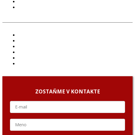
COOKIES
GDPR
ČLÁNKY
PROJEKTY
PODCAST
ARCHÍV
O NÁS/ABOUT US
PODCAST GUESTS
ZOSTAŇME V KONTAKTE