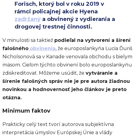
Forisch, ktorý bol v roku 2019 v
rámci policajnej akcie Hyena
zadržaný
a obvinený z vydierania a
drogovej trestnej činnosti.
V minulosti sa taktiež
podieľal na vytvorení a šírení
falošného
obvinenia
, že europoslankyňa Lucia Ďuriš
Nicholsonová sa v Kanade venovala obchodu s bielym
mäsom. Cieľom týchto obvinení bolo europoslankyňu
zdiskreditovať. Môžeme usúdiť, že
vytváranie a
šírenie falošných správ nie je pre autora žiadnou
novinkou a hodnovernosť jeho článkov je preto
otázna.
Minimum faktov
Prakticky celý text tvorí autorova subjektívna
interpretácia úmyslov Európskej Únie a vlády