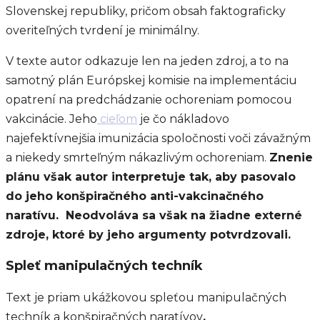
Slovenskej republiky, pričom obsah faktograficky
overiteľných tvrdení je minimálny.
V texte autor odkazuje len na jeden zdroj, a to na
samotný plán Európskej komisie na implementáciu
opatrení na predchádzanie ochoreniam pomocou
vakcinácie. Jeho
cieľom
je čo nákladovo
najefektívnejšia imunizácia spoločnosti voči závažným
a niekedy smrteľným nákazlivým ochoreniam.
Znenie
plánu však autor interpretuje tak, aby pasovalo
do jeho konšpiračného anti-vakcinačného
naratívu. Neodvoláva sa však na žiadne externé
zdroje, ktoré by jeho argumenty potvrdzovali.
Spleť manipulačných techník
Text je priam ukážkovou spleťou manipulačných
techník a konšpiračných naratívov
.