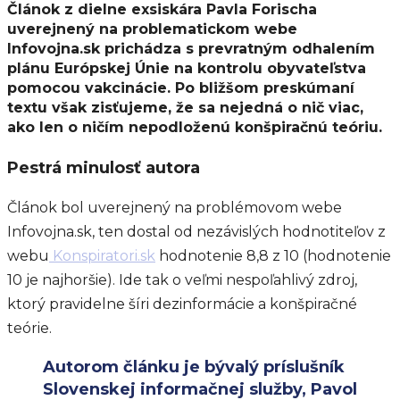
Článok z dielne exsiskára Pavla Forischa
uverejnený na problematickom webe
Infovojna.sk prichádza s prevratným odhalením
plánu Európskej Únie na kontrolu obyvateľstva
pomocou vakcinácie. Po bližšom preskúmaní
textu však zisťujeme, že sa nejedná o nič viac,
ako len o ničím nepodloženú konšpiračnú teóriu.
Pestrá minulosť autora
Článok bol uverejnený na problémovom webe
Infovojna.sk, ten dostal od nezávislých hodnotiteľov z
webu
Konspiratori.sk
hodnotenie 8,8 z 10 (hodnotenie
10 je najhoršie). Ide tak o veľmi nespoľahlivý zdroj,
ktorý pravidelne šíri dezinformácie a konšpiračné
teórie.
Autorom článku je bývalý príslušník
Slovenskej informačnej služby, Pavol