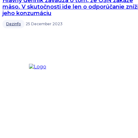
Hlavný denník zavádza o tom, že OSN zakáže
mäso. V skutočnosti ide len o odporúčanie zníž
jeho konzumáciu
Dezinfo
25 December 2023