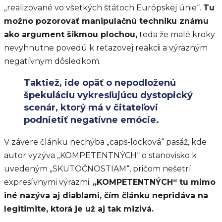
„realizované vo všetkých štátoch Európskej únie“.
Tu
možno pozorovať manipulačnú techniku známu
ako argument šikmou plochou,
teda že malé kroky
nevyhnutne povedú k reťazovej reakcii a výrazným
negatívnym dôsledkom.
Taktiež, ide opäť o nepodloženú
špekuláciu vykresľujúcu dystopický
scenár, ktorý má v čitateľovi
podnietiť negatívne emócie.
V závere článku nechýba „caps-locková“ pasáž, kde
autor vyzýva „KOMPETENTNÝCH“ o stanovisko k
uvedeným „SKUTOČNOSTIAM“, pričom nešetrí
expresívnymi výrazmi.
„KOMPETENTNÝCH“ tu mimo
iné nazýva aj diablami, čím článku nepridáva na
legitimite, ktorá je už aj tak mizivá.