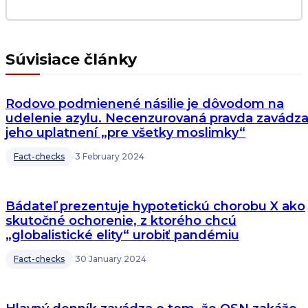
Súvisiace články
Rodovo podmienené násilie je dôvodom na
udelenie azylu. Necenzurovaná pravda zavádza
jeho uplatnení „pre všetky moslimky“
Fact-checks
3 February 2024
Bádateľ prezentuje hypotetickú chorobu X ako
skutočné ochorenie, z ktorého chcú
„globalistické elity“ urobiť pandémiu
Fact-checks
30 January 2024