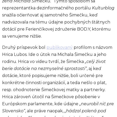
žena Michala Šimečku.“
Týmto spôsobom sa
reprezentantka dezinformačného portálu
Kulturblog
snažila očierňovať aj samotného Šimečku, keď
nadväzovala na tému údajne pochybných štátnych
dotácií pre Ferienčíkovej združenie BOD.Y, ktorému
sa venujeme nižšie.
Druhý príspevok bol
publikovaný
profilom s názvom
Hrica Lubos. Ide o útok na Michala Šimečku a jeho
rodinu. Hrica vo videu tvrdí, že Šimečka
„celý život
berie dotácie na nezmyselné sprostosti“
, aj keď
dotácie, ktoré popisujeme nižšie, boli určené pre
konkrétne činnosti organizácií, a teda nešlo o plat,
resp. ohodnotenie Šimečkovej matky a partnerky.
Hrica zároveň útočil na Šimečkove pôsobenie v
Európskom parlamente, kde údajne
„neurobil nič pre
Slovensko“
, ale práve naopak,
„hádzal polená pod