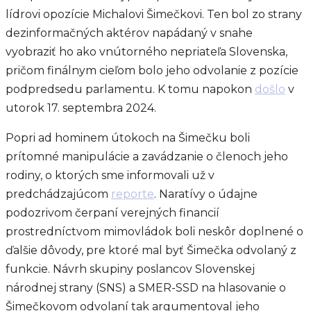
lídrovi opozície Michalovi Šimečkovi. Ten bol zo strany
dezinformačných aktérov napádaný v snahe
vyobraziť ho ako vnútorného nepriateľa Slovenska,
pričom finálnym cieľom bolo jeho odvolanie z pozície
podpredsedu parlamentu. K tomu napokon
došlo
v
utorok 17. septembra 2024.
Popri ad hominem útokoch na Šimečku boli
prítomné manipulácie a zavádzanie o členoch jeho
rodiny, o ktorých sme informovali už v
predchádzajúcom
reporte
. Naratívy o údajne
podozrivom čerpaní verejných financií
prostredníctvom mimovládok boli neskôr doplnené o
ďalšie dôvody, pre ktoré mal byť Šimečka odvolaný z
funkcie. Návrh skupiny poslancov Slovenskej
národnej strany (SNS) a SMER-SSD na hlasovanie o
Šimečkovom odvolaní tak argumentoval jeho