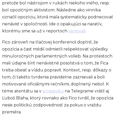
pretože bol nástrojom v rukách niekoho iného, resp.
bol opozičným aktivistom. Následne ako vinníka
označil opozíciu, ktorá mala systematicky podnecovať
nenávisť v spoločnosti. Ide o opakujúci sa naratív,
ktorému sme sa už v reportoch
venovali
.
Fico zároveň na tlačovej konferencii doplnil, že
opozícia a časť médií odmietli rešpektovať výsledky
minuloročných parlamentných volieb. Na protestoch
mali údajne šíriť nenávistné posolstvá o tom, že Fica
treba obesiť a vládu popraviť. Kontext, resp. dôkazy o
tom, či takéto tvrdenia pravidelne zaznievali a boli
motivované oficiálnymi rečníkmi, doplnený nebol. K
téme atentátu sa v
príspevku
na Telegrame vrátil aj
Ľuboš Blaha, ktorý rovnako ako Fico tvrdil, že opozícia
nesie politickú zodpovednosť za pokus o vraždu
premiéra.