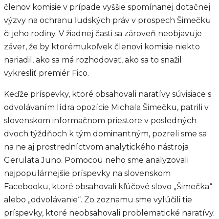
členov komisie v prípade vyššie spomínanej dotačnej
výzvy na ochranu ľudských práv v prospech Šimečku
či jeho rodiny. V žiadnej časti sa zároveň neobjavuje
záver, že by ktorémukoľvek členovi komisie niekto
nariadil, ako sa má rozhodovať, ako sa to snažil
vykresliť premiér Fico.
Keďže príspevky, ktoré obsahovali naratívy súvisiace s
odvolávaním lídra opozície Michala Šimečku, patrili v
slovenskom informačnom priestore v posledných
dvoch týždňoch k tým dominantným, pozreli sme sa
na ne aj prostredníctvom analytického nástroja
Gerulata Juno. Pomocou neho sme analyzovali
najpopulárnejšie príspevky na slovenskom
Facebooku, ktoré obsahovali kľúčové slovo „Šimečka“
alebo „odvolávanie“. Zo zoznamu sme vylúčili tie
príspevky, ktoré neobsahovali problematické naratívy.