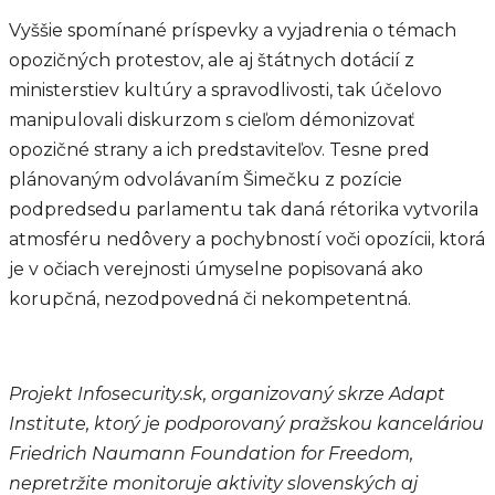
Vyššie spomínané príspevky a vyjadrenia o témach
opozičných protestov, ale aj štátnych dotácií z
ministerstiev kultúry a spravodlivosti, tak účelovo
manipulovali diskurzom s cieľom démonizovať
opozičné strany a ich predstaviteľov. Tesne pred
plánovaným odvolávaním Šimečku z pozície
podpredsedu parlamentu tak daná rétorika vytvorila
atmosféru nedôvery a pochybností voči opozícii, ktorá
je v očiach verejnosti úmyselne popisovaná ako
korupčná, nezodpovedná či nekompetentná.
Projekt Infosecurity.sk, organizovaný skrze Adapt
Institute, ktorý je podporovaný pražskou kanceláriou
Friedrich Naumann Foundation for Freedom,
nepretržite monitoruje aktivity slovenských aj