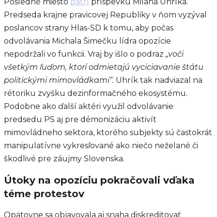
Posledné miesto
patrí
príspevku Milana Uhríka.
Predseda krajne pravicovej Republiky v ňom vyzýval
poslancov strany Hlas-SD k tomu, aby počas
odvolávania Michala Šimečku lídra opozície
nepodržali vo funkcii. Vraj by išlo o podraz
„voči
všetkým ľuďom, ktorí odmietajú vyciciavanie štátu
politickými mimovládkami“.
Uhrík tak nadviazal na
rétoriku zvyšku dezinformačného ekosystému.
Podobne ako ďalší aktéri využil odvolávanie
predsedu PS aj pre démonizáciu aktivít
mimovládneho sektora, ktorého subjekty sú častokrát
manipulatívne vykresľované ako niečo neželané či
škodlivé pre záujmy Slovenska.
Útoky na opozíciu pokračovali vďaka
téme protestov
Opätovne sa objavovala aj snaha diskreditovať