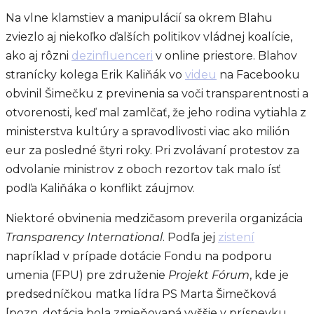
Na vlne klamstiev a manipulácií sa okrem Blahu
zviezlo aj niekoľko ďalších politikov vládnej koalície,
ako aj rôzni
dezinfluenceri
v online priestore. Blahov
stranícky kolega Erik Kaliňák vo
videu
na Facebooku
obvinil Šimečku z previnenia sa voči transparentnosti a
otvorenosti, keď mal zamlčať, že jeho rodina vytiahla z
ministerstva kultúry a spravodlivosti viac ako milión
eur za posledné štyri roky. Pri zvolávaní protestov za
odvolanie ministrov z oboch rezortov tak malo ísť
podľa Kaliňáka o konflikt záujmov.
Niektoré obvinenia medzičasom preverila organizácia
Transparency International
. Podľa jej
zistení
napríklad v prípade dotácie Fondu na podporu
umenia (FPU) pre združenie
Projekt Fórum
, kde je
predsedníčkou matka lídra PS Marta Šimečková
[pozn. dotácia bola zmieňovaná vyššie v príspevku