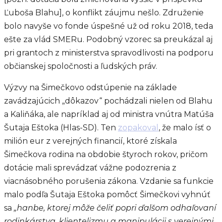
Ľuboša Blahu], o konflikt záujmu nešlo. Združenie
bolo navyše vo fonde úspešné už od roku 2018, teda
ešte za vlád SMERu. Podobný vzorec sa preukázal aj
pri grantoch z ministerstva spravodlivosti na podporu
občianskej spoločnosti a ľudských práv.
Výzvy na Šimečkovo odstúpenie na základe
zavádzajúcich „dôkazov“ pochádzali nielen od Blahu
a Kaliňáka, ale napríklad aj od ministra vnútra Matúša
Šutaja Eštoka (Hlas-SD). Ten
zopakoval
, že malo ísť o
milión eur z verejných financií, ktoré získala
Šimečkova rodina na obdobie štyroch rokov, pričom
dotácie mali sprevádzať vážne podozrenia z
viacnásobného porušenia zákona. Vzdanie sa funkcie
malo podľa Šutaja Eštoka pomôcť Šimečkovi vyhnúť
sa
„hanbe, ktorej môže čeliť popri ďalšom odhaľovaní
rodinkárstva, klientelizmu a manipulácii s verejnými