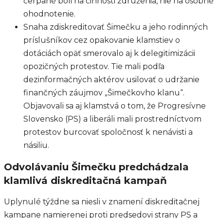
čerpané boli na činnosti združenia, nie na osobné
ohodnotenie.
Snaha zdiskreditovať Šimečku a jeho rodinných
príslušníkov cez opakovanie klamstiev o
dotáciách opäť smerovalo aj k delegitimizácii
opozičných protestov. Tie mali podľa
dezinformačných aktérov usilovať o udržanie
finančných záujmov „Šimečkovho klanu“.
Objavovali sa aj klamstvá o tom, že Progresívne
Slovensko (PS) a liberáli mali prostredníctvom
protestov burcovať spoločnosť k nenávisti a
násiliu.
Odvolávaniu Šimečku predchádzala
klamlivá diskreditačná kampaň
Uplynulé týždne sa niesli v znamení diskreditačnej
kampane namierenej proti predsedovi strany PS a