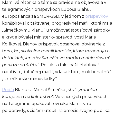
Klamlivá rétorika o téme sa pravidelne objavovala v
telegramových príspevkoch Ľuboša Blahu,
europoslanca za SMER-SSD. V jednom z
príspevkov
konšpiroval o takzvanej progresívnej mafii, ktorá mala
„Šimečkovmu klanu“ umožňovať stotisícové zárobky
a krytie bývalej ministerky spravodlivosti Márie
Kolíkovej. Blahov príspevok obsahoval obvinenie z
toho, že
„svojvoľne menili komisie, ktoré rozhodujú o
dotáciách, len aby Šimečkova matka mohla dostať
peniaze od štátu“
. Politik sa tak snažil etablovať
naratív o „dotačnej mafii“, vďaka ktorej mali bohatnúť
„slniečkarske mimovládky“.
Podľa
Blahu sa Michal Šimečka
„stal symbolom
korupcie a rodinkárstva“.
Vo viacerých príspevkoch
na Telegrame opakoval rovnaké klamstvá a
polopravdy, s cieľom útočiť na emócie svojho publika.