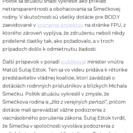
Politik sa situáciu snažil vykresliť ako príklad
netransparentnosti a obohacovania sa Šimečkovej
rodiny. V skutočnosti sú všetky dotácie pre BOD.Y
zaevidované v
zozname projektov
na stránke FPU, z
ktorého zároveň vyplýva, že združeniu neboli nikdy
pridelené čiastky tak, ako požadovalo, a v troch
prípadoch došlo k odmietnutiu žiadosti.
Ďalší príspevok v poradí
publikoval
minister vnútra
Matúš Šutaj Eštok. Ten sa vo videu pridáva k rétorike
predstaviteľov vládnej koalície, ktorí zavádzali o
dotáciách rodinných príslušníkov a blízkych Michala
Šimečku. Politik situáciu vykreslil v zmysle, že
Šimečkova rodina si
„žila z verejných peňazí“
, pričom
dotácie mali sprevádzať vážne podozrenia z
viacnásobného porušenia zákona. Šutaj Eštok tvrdil,
že Šimečka v spoločnosti vyvoláva podozrenia z