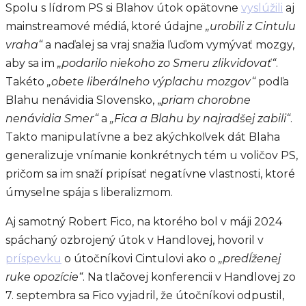
Spolu s lídrom PS si Blahov útok opätovne
vyslúžili
aj
mainstreamové médiá, ktoré údajne
„urobili z Cintulu
vraha“
a naďalej sa vraj snažia ľuďom vymývať mozgy,
aby sa im
„podarilo niekoho zo Smeru zlikvidovať“
.
Takéto
„obete liberálneho výplachu mozgov“
podľa
Blahu nenávidia Slovensko, „
priam chorobne
nenávidia Smer“
a
„Fica a Blahu by najradšej zabili“
.
Takto manipulatívne a bez akýchkoľvek dát Blaha
generalizuje vnímanie konkrétnych tém u voličov PS,
pričom sa im snaží pripísať negatívne vlastnosti, ktoré
úmyselne spája s liberalizmom.
Aj samotný Robert Fico, na ktorého bol v máji 2024
spáchaný ozbrojený útok v Handlovej, hovoril v
príspevku
o útočníkovi Cintulovi ako o
„predĺženej
ruke opozície“
. Na tlačovej konferencii v Handlovej zo
7. septembra sa Fico vyjadril, že útočníkovi odpustil,