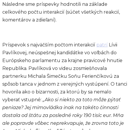
Následne sme príspevky hodnotili na základe
celkového počtu interakcií (súčet všetkých reakcií,
komentárov a zdieľaní).
Príspevok s najväčším počtom interakcií
patrí
Lívii
Pavlíkovej, neúspešnej kandidátke vo voľbách do
Európskeho parlamentu za krajne pravicové hnutie
Republika. Pavlíková vo videu zosmiešňovala
partnerku Michala Šimečku Soňu Ferienčíkovú za
spôsob tanca v jednom z verejných vystúpení. O tanci
hovorila ako o bizarnosti, za ktorú by sa nemalo
vyberať vstupné:
„Ako si niekto za toto môže pýtať
peniaze? Jej mimovládka inak na takéto činnosti
dostala od štátu za posledné roky 190 tisíc eur. Mňa
ale popravde vôbec neprekvapuje, že zrovna toto je