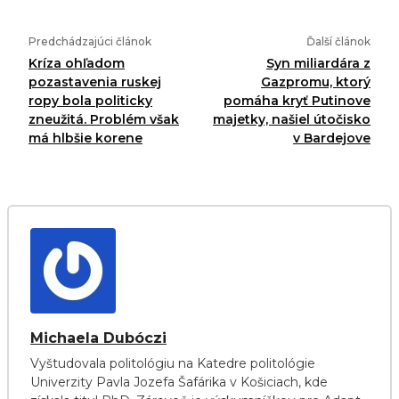
Predchádzajúci článok
Ďalší článok
Kríza ohľadom
Syn miliardára z
pozastavenia ruskej
Gazpromu, ktorý
ropy bola politicky
pomáha kryť Putinove
zneužitá. Problém však
majetky, našiel útočisko
má hlbšie korene
v Bardejove
Michaela Dubóczi
Vyštudovala politológiu na Katedre politológie
Univerzity Pavla Jozefa Šafárika v Košiciach, kde