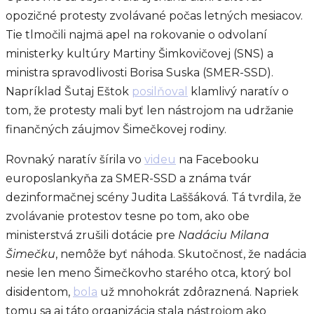
opozičné protesty zvolávané počas letných mesiacov.
Tie tlmočili najmä apel na rokovanie o odvolaní
ministerky kultúry Martiny Šimkovičovej (SNS) a
ministra spravodlivosti Borisa Suska (SMER-SSD).
Napríklad Šutaj Eštok
posilňoval
klamlivý naratív o
tom, že protesty mali byť len nástrojom na udržanie
finančných záujmov Šimečkovej rodiny.
Rovnaký naratív šírila vo
videu
na Facebooku
europoslankyňa za SMER-SSD a známa tvár
dezinformačnej scény Judita Laššáková. Tá tvrdila, že
zvolávanie protestov tesne po tom, ako obe
ministerstvá zrušili dotácie pre
Nadáciu Milana
Šimečku
, nemôže byť náhoda. Skutočnosť, že nadácia
nesie len meno Šimečkovho starého otca, ktorý bol
disidentom,
bola
už mnohokrát zdôraznená. Napriek
tomu sa aj táto organizácia stala nástrojom ako