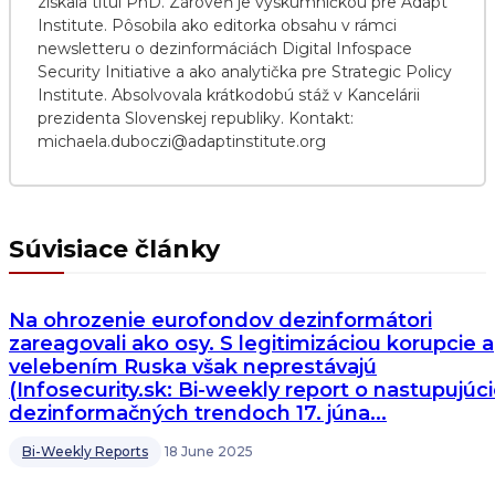
získala titul PhD. Zároveň je výskumníčkou pre Adapt
Institute. Pôsobila ako editorka obsahu v rámci
newsletteru o dezinformáciách Digital Infospace
Security Initiative a ako analytička pre Strategic Policy
Institute. Absolvovala krátkodobú stáž v Kancelárii
prezidenta Slovenskej republiky. Kontakt:
michaela.duboczi@adaptinstitute.org
Súvisiace články
Na ohrozenie eurofondov dezinformátori
zareagovali ako osy. S legitimizáciou korupcie a
velebením Ruska však neprestávajú
(Infosecurity.sk: Bi-weekly report o nastupujúc
dezinformačných trendoch 17. júna...
Bi-Weekly Reports
18 June 2025