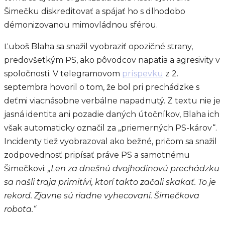
Šimečku diskreditovať a spájať ho s dlhodobo
démonizovanou mimovládnou sférou.
Ľuboš Blaha sa snažil vyobraziť opozičné strany,
predovšetkým PS, ako pôvodcov napätia a agresivity v
spoločnosti. V telegramovom
príspevku
z 2.
septembra hovoril o tom, že bol pri prechádzke s
deťmi viacnásobne verbálne napadnutý. Z textu nie je
jasná identita ani pozadie daných útočníkov, Blaha ich
však automaticky označil za „priemerných PS-károv“.
Incidenty tiež vyobrazoval ako bežné, pričom sa snažil
zodpovednosť pripísať práve PS a samotnému
Šimečkovi:
„Len za dnešnú dvojhodinovú prechádzku
sa našli traja primitívi, ktorí takto začali skakať. To je
rekord. Zjavne sú riadne vyhecovaní. Šimečkova
robota.“