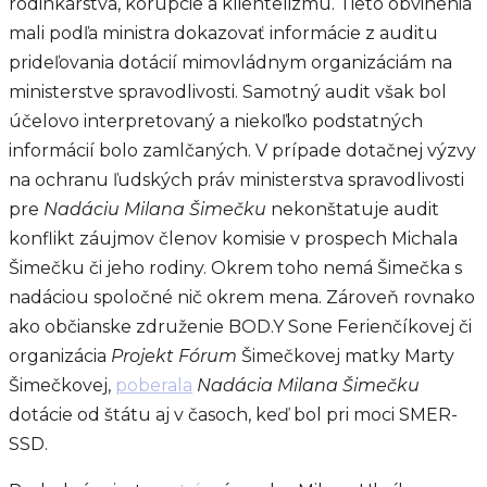
rodinkárstva, korupcie a klientelizmu. Tieto obvinenia
mali podľa ministra dokazovať informácie z auditu
prideľovania dotácií mimovládnym organizáciám na
ministerstve spravodlivosti. Samotný audit však bol
účelovo interpretovaný a niekoľko podstatných
informácií bolo zamlčaných. V prípade dotačnej výzvy
na ochranu ľudských práv ministerstva spravodlivosti
pre
Nadáciu Milana Šimečku
nekonštatuje audit
konflikt záujmov členov komisie v prospech Michala
Šimečku či jeho rodiny. Okrem toho nemá Šimečka s
nadáciou spoločné nič okrem mena. Zároveň rovnako
ako občianske združenie BOD.Y Sone Ferienčíkovej či
organizácia
Projekt Fórum
Šimečkovej matky Marty
Šimečkovej,
poberala
Nadácia Milana Šimečku
dotácie od štátu aj v časoch, keď bol pri moci SMER-
SSD.