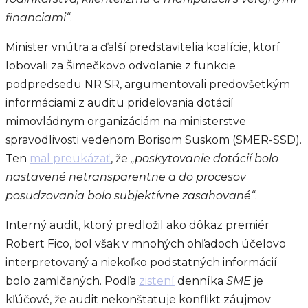
financiami“
.
Minister vnútra a ďalší predstavitelia koalície, ktorí
lobovali za Šimečkovo odvolanie z funkcie
podpredsedu NR SR, argumentovali predovšetkým
informáciami z auditu prideľovania dotácií
mimovládnym organizáciám na ministerstve
spravodlivosti vedenom Borisom Suskom (SMER-SSD).
Ten
mal preukázať
, že
„poskytovanie dotácií bolo
nastavené netransparentne a do procesov
posudzovania bolo subjektívne zasahované“
.
Interný audit, ktorý predložil ako dôkaz premiér
Robert Fico, bol však v mnohých ohľadoch účelovo
interpretovaný a niekoľko podstatných informácií
bolo zamlčaných. Podľa
zistení
denníka
SME
je
kľúčové, že audit nekonštatuje konflikt záujmov