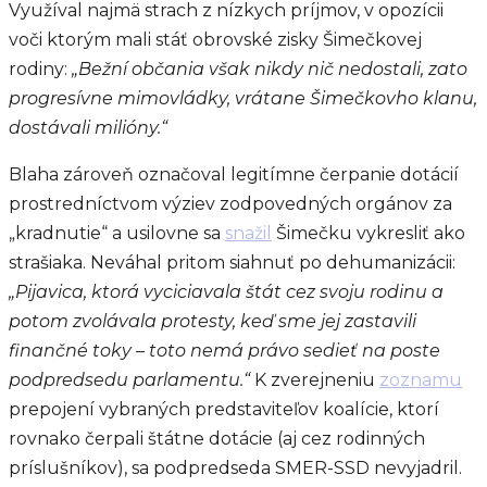
Využíval najmä strach z nízkych príjmov, v opozícii
voči ktorým mali stáť obrovské zisky Šimečkovej
rodiny:
„Bežní občania však nikdy nič nedostali, zato
progresívne mimovládky, vrátane Šimečkovho klanu,
dostávali milióny.“
Blaha zároveň označoval legitímne čerpanie dotácií
prostredníctvom výziev zodpovedných orgánov za
„kradnutie“ a usilovne sa
snažil
Šimečku vykresliť ako
strašiaka. Neváhal pritom siahnuť po dehumanizácii:
„Pijavica, ktorá vyciciavala štát cez svoju rodinu a
potom zvolávala protesty, keď sme jej zastavili
finančné toky – toto nemá právo sedieť na poste
podpredsedu parlamentu.“
K zverejneniu
zoznamu
prepojení vybraných predstaviteľov koalície, ktorí
rovnako čerpali štátne dotácie (aj cez rodinných
príslušníkov), sa podpredseda SMER-SSD nevyjadril.