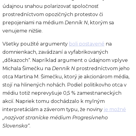
údajnou snahou polarizovať spoločnosť
prostredníctvom opozičných protestov či
prepojeniami na médium
Denník N
, ktorým sa
venujeme nižšie.
Všetky použité argumenty
boli postavené
na
domnienkach, zavádzaní a vyfabrikovaných
„dôkazoch“. Napríklad argument o údajnom vplyve
Michala Šimečku na
Denník N
prostredníctvom jeho
otca Martina M. Šimečku, ktorý je akcionárom média,
stojí na hlinených nohách. Podiel politikovho otca v
médiu totiž neprevyšuje 0,5 % zamestnaneckých
akcií. Napriek tomu dochádzalo k mylným
interpretáciám a záverom typu, že noviny
je možné
„nazývať stranícke médium Progresívneho
Slovenska“
.