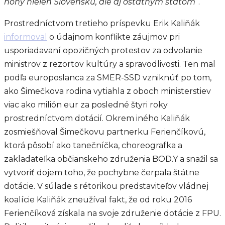
nohy nielen Slovensku, ale aj ostatným štátom“
.
Prostredníctvom tretieho príspevku Erik Kaliňák
informoval
o údajnom konflikte záujmov pri
usporiadavaní opozičných protestov za odvolanie
ministrov z rezortov kultúry a spravodlivosti. Ten mal
podľa europoslanca za SMER-SSD vzniknúť po tom,
ako Šimečkova rodina vytiahla z oboch ministerstiev
viac ako milión eur za posledné štyri roky
prostredníctvom dotácií. Okrem iného Kaliňák
zosmiešňoval Šimečkovu partnerku Ferienčíkovú,
ktorá pôsobí ako tanečníčka, choreografka a
zakladateľka občianskeho združenia BOD.Y a snažil sa
vytvoriť dojem toho, že pochybne čerpala štátne
dotácie. V súlade s rétorikou predstaviteľov vládnej
koalície Kaliňák zneužíval fakt, že od roku 2016
Ferienčíková získala na svoje združenie dotácie z FPU.