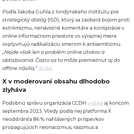
Podľa Jakoba Guhla z londýnskeho
Inštitútu pre
strategický dialóg
(ISD), ktorý sa zaoberá bojom proti
extrémizmu, nenávistné komentáre a konšpirácie v
online informačnom priestore vo výraznej miere
ovplyvňujú radikalizáciu smerom k antisemitizmu.
„Nejde však len o problém online útokov a
obťažovania. Často sa to môže premietnuť aj do
offline násilia,“
dodal
.
X v moderovaní obsahu dlhodobo
zlyháva
Podobnú správu organizácia CCDH
vydala
aj koncom
septembra 2023. Vtedy podľa nej platforma X
neodstránila 86 % nahlásených príspevkov
propagujúcich neonacizmus, rasizmus a