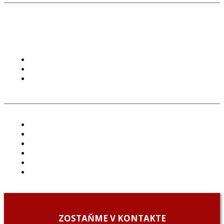
PODMIENKY POUŽÍVANIA
COOKIES
GDPR
ČLÁNKY
PROJEKTY
PODCAST
ARCHÍV
O NÁS/ABOUT US
PODCAST GUESTS
ZOSTAŇME V KONTAKTE