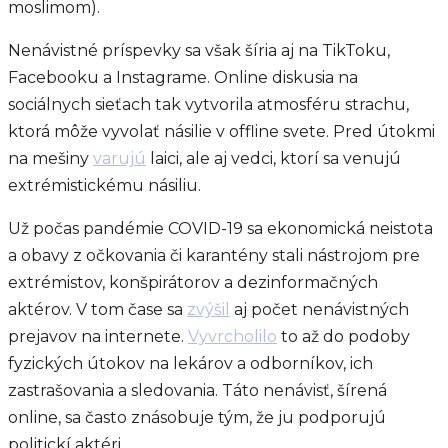
moslimom).
Nenávistné príspevky sa však šíria aj na TikToku,
Facebooku a Instagrame. Online diskusia na
sociálnych sieťach tak vytvorila atmosféru strachu,
ktorá môže vyvolať násilie v offline svete. Pred útokmi
na mešiny
varujú
laici, ale aj vedci, ktorí sa venujú
extrémistickému násiliu.
Už počas pandémie COVID-19 sa ekonomická neistota
a obavy z očkovania či karantény stali nástrojom pre
extrémistov, konšpirátorov a dezinformačných
aktérov. V tom čase sa
zvýšil
aj počet nenávistných
prejavov na internete.
Vyvrcholilo
to až do podoby
fyzických útokov na lekárov a odborníkov, ich
zastrašovania a sledovania. Táto nenávisť, šírená
online, sa často znásobuje tým, že ju podporujú
politickí aktéri.