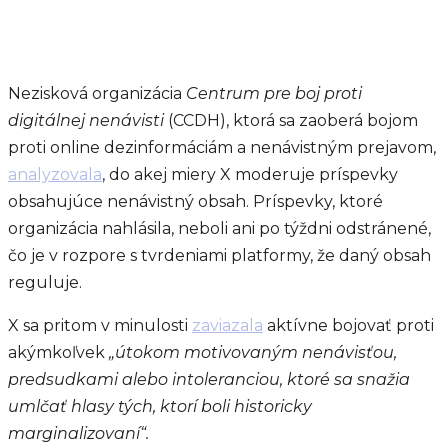
Nezisková organizácia
Centrum pre boj proti
digitálnej nenávisti
(CCDH), ktorá sa zaoberá bojom
proti online dezinformáciám a nenávistným prejavom,
analyzovala
, do akej miery X moderuje príspevky
obsahujúce nenávistný obsah. Príspevky, ktoré
organizácia nahlásila, neboli ani po týždni odstránené,
čo je v rozpore s tvrdeniami platformy, že daný obsah
reguluje.
X sa pritom v minulosti
zaviazala
aktívne bojovať proti
akýmkoľvek
„útokom motivovaným nenávisťou,
predsudkami alebo intoleranciou, ktoré sa snažia
umlčať hlasy tých, ktorí boli historicky
marginalizovaní“.