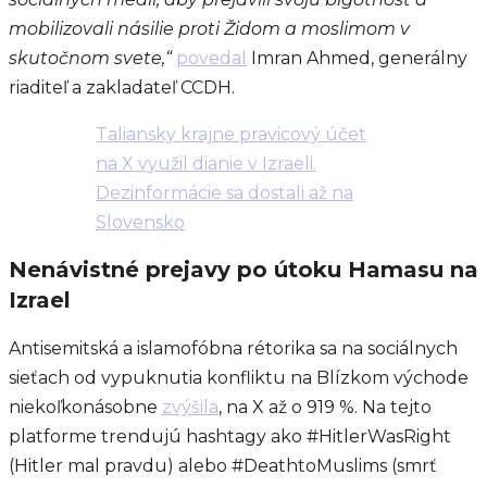
mobilizovali násilie proti Židom a moslimom v
skutočnom svete,“
povedal
Imran Ahmed, generálny
riaditeľ a zakladateľ CCDH.
Taliansky krajne pravicový účet
na X využil dianie v Izraeli.
Dezinformácie sa dostali až na
Slovensko
Nenávistné prejavy po útoku Hamasu na
Izrael
Antisemitská a islamofóbna rétorika sa na sociálnych
sieťach od vypuknutia konfliktu na Blízkom východe
niekoľkonásobne
zvýšila
, na X až o 919 %. Na tejto
platforme trendujú hashtagy ako #HitlerWasRight
(Hitler mal pravdu) alebo #DeathtoMuslims (smrť