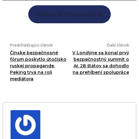
Podporte Infosecurity.sk
Predchádzajúci článok
Ďalší článok
Čínske bezpečnosné
V Londýne sa konal prvý
fórum poskytlo útočisko
bezpečnostný summit o
ruskej propagande.
AI. 28 štátov sa dohodlo
Peking trvá na roli
na prehĺbení spolupráce
mediátora