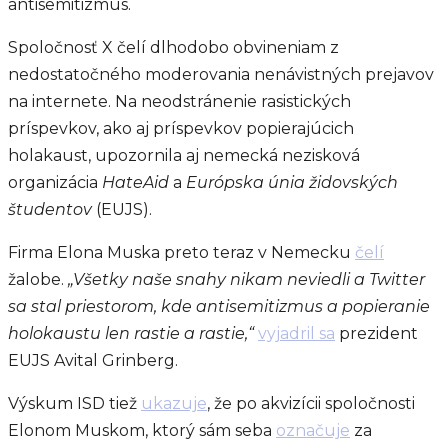
antisemitizmus.
Spoločnosť X čelí dlhodobo obvineniam z
nedostatočného moderovania nenávistných prejavov
na internete. Na neodstránenie rasistických
príspevkov, ako aj príspevkov popierajúcich
holakaust, upozornila aj nemecká nezisková
organizácia
HateAid
a
Európska únia židovských
študentov
(EUJS).
Firma Elona Muska preto teraz v Nemecku
čelí
žalobe.
„Všetky naše snahy nikam neviedli a Twitter
sa stal priestorom, kde antisemitizmus a popieranie
holokaustu len rastie a rastie,“
vyjadril sa
prezident
EUJS Avital Grinberg.
Výskum ISD tiež
ukazuje
, že po akvizícii spoločnosti
Elonom Muskom, ktorý sám seba
označuje
za