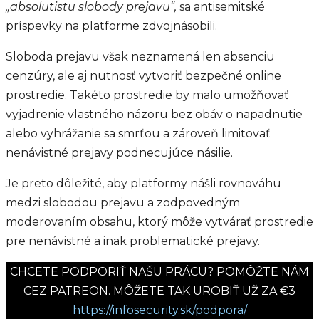
„absolutistu slobody prejavu“,
sa antisemitské
príspevky na platforme zdvojnásobili.
Sloboda prejavu však neznamená len absenciu
cenzúry, ale aj nutnosť vytvoriť bezpečné online
prostredie. Takéto prostredie by malo umožňovať
vyjadrenie vlastného názoru bez obáv o napadnutie
alebo vyhrážanie sa smrťou a zároveň limitovať
nenávistné prejavy podnecujúce násilie.
Je preto dôležité, aby platformy nášli rovnováhu
medzi slobodou prejavu a zodpovedným
moderovaním obsahu, ktorý môže vytvárať prostredie
pre nenávistné a inak problematické prejavy.
CHCETE PODPORIŤ NAŠU PRÁCU? POMÔŽTE NÁM
CEZ PATREON. MÔŽETE TAK UROBIŤ UŽ ZA €3
https://infosecurity.sk/podpora/