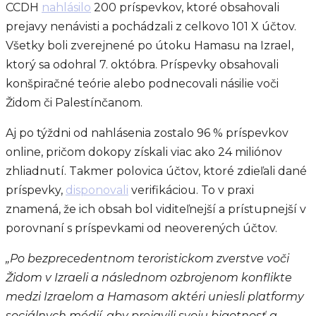
CCDH
nahlásilo
200 príspevkov, ktoré obsahovali
prejavy nenávisti a pochádzali z celkovo 101 X účtov.
Všetky boli zverejnené po útoku Hamasu na Izrael,
ktorý sa odohral 7. októbra. Príspevky obsahovali
konšpiračné teórie alebo podnecovali násilie voči
Židom či Palestínčanom.
Aj po týždni od nahlásenia zostalo 96 % príspevkov
online, pričom dokopy získali viac ako 24 miliónov
zhliadnutí. Takmer polovica účtov, ktoré zdieľali dané
príspevky,
disponovali
verifikáciou. To v praxi
znamená, že ich obsah bol viditeľnejší a prístupnejší v
porovnaní s príspevkami od neoverených účtov.
„Po bezprecedentnom teroristickom zverstve voči
Židom v Izraeli a následnom ozbrojenom konflikte
medzi Izraelom a Hamasom aktéri uniesli platformy
sociálnych médií, aby prejavili svoju bigotnosť a