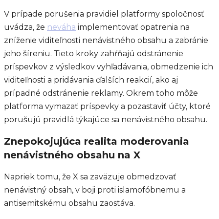
V prípade porušenia pravidiel platformy spoločnosť
uvádza, že
neváha
implementovať opatrenia na
zníženie viditeľnosti nenávistného obsahu a zabránie
jeho šíreniu. Tieto kroky zahŕňajú odstránenie
príspevkov z výsledkov vyhľadávania, obmedzenie ich
viditeľnosti a pridávania ďalších reakcií, ako aj
prípadné odstránenie reklamy. Okrem toho môže
platforma vymazať príspevky a pozastaviť účty, ktoré
porušujú pravidlá týkajúce sa nenávistného obsahu.
Znepokojujúca realita moderovania
nenávistného obsahu na X
Napriek tomu, že X sa zaväzuje obmedzovať
nenávistný obsah, v boji proti islamofóbnemu a
antisemitskému obsahu zaostáva.