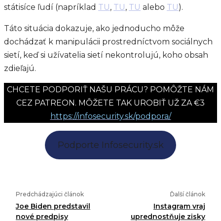
státisíce ľudí (napríklad
TU
,
TU
,
TU
alebo
TU
).
Táto situácia dokazuje, ako jednoducho môže
dochádzať k manipulácii prostredníctvom sociálnych
sietí, keď si užívatelia sietí nekontrolujú, koho obsah
zdieľajú.
CHCETE PODPORIŤ NAŠU PRÁCU? POMÔŽTE NÁM
CEZ PATREON. MÔŽETE TAK UROBIŤ UŽ ZA €3
https://infosecurity.sk/podpora/
Podporte Infosecurity.sk
Predchádzajúci článok
Ďalší článok
Joe Biden predstavil
Instagram vraj
nové predpisy
uprednostňuje zisky