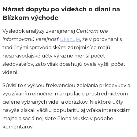
Nárast dopytu po videách o dianí na
Blízkom východe
Výsledok analýzy zverejnenej
Centrom pre
informovanú verejnosť
ukazuje
, že v porovnaní s
tradičnými spravodajskými zdrojmi síce majú
nespravodajské účty výrazne menší počet
sledovateľov, zato však dosahujú oveľa vyšší počet
videní.
Súvisí to s vyššou frekvenciou zdieľania príspevkov a
využívaním emočnej manipulácie prostredníctvom
cielene vybraných videí a obrázkov. Niektoré účty
navyše získali väčšiu popularitu aj vďaka interakciám
majiteľa sociálnej siete Elona Muska v podobe
komentárov.