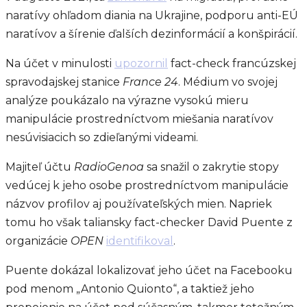
naratívy ohľadom diania na Ukrajine, podporu anti-EÚ
naratívov a šírenie ďalších dezinformácií a konšpirácií.
Na účet v minulosti
upozornil
fact-check francúzskej
spravodajskej stanice
France 24
. Médium vo svojej
analýze poukázalo na výrazne vysokú mieru
manipulácie prostredníctvom miešania naratívov
nesúvisiacich so zdieľanými videami.
Majiteľ účtu
RadioGenoa
sa snažil o zakrytie stopy
vedúcej k jeho osobe prostredníctvom manipulácie
názvov profilov aj používateľských mien. Napriek
tomu ho však taliansky fact-checker David Puente z
organizácie
OPEN
identifikoval
.
Puente dokázal lokalizovať jeho účet na Facebooku
pod menom „Antonio Quionto“, a taktiež jeho