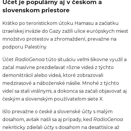
Účet je populárny aj v českom a
slovenskom priestore
Krátko po teroristickom útoku Hamasu a začiatku
izraelskej invázie do Gazy zažili ulice európskych miest
množstvo protestov a zhromaždení, prevažne na
podporu Palestíny.
Účet
RadioGenoa
túto situáciu veľmi šikovne využil a
začal masívne prezdieľavať rôzne videá z týchto
demonštrácií alebo videá, ktoré zobrazovali
medzirasové a náboženské násilie. Mnohé z týchto
videí sa stali virálnymi, a dokonca sa začali objavovať aj
českým a slovenským používateľom siete X.
Išlo prevažne o české a slovenské účty s malým
dosahom, avšak našli sa aj prípady, keď
RadioGenoa
nekriticky zdieľali účty s dosahom na desaťtisíce až