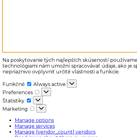
Na poskytovanie tých najlepších skúseností používame 
technológiami nám umožní spracovávať údaje, ako je sp
nepriaznivo ovplyvniť určité vlastnosti a funkcie.
Funkčné
Funkčné
Always active
Preferences
Preferences
Štatistiky
Štatistiky
Marketing
Marketing
Manage options
Manage services
Manage {vendor_count} vendors