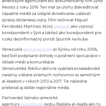
americkými agentúrami bol dokumentárny film
Syria
Resists
z roku 2016. Ten mal za úlohu diskreditovať
západné médiá za údajné skresľovanie udalostí
sýrskej občianskej vojny. Film režíroval Miguel
Fernández Martínez, ktorý
pracoval
ako vojnový
korešpondent v Sýrii a taktiež ako korešpondent pre
ruský dezinformačný portál
Sputnik
na Kube.
Venezuela
spolupracovala
so Sýriou od roku 2006,
keď boli podpísané dohody o posilnení spolupráce v
oblasti médií a komunikácie.
Venezuelská
TeleSur
aktívne vysielala proasadovské
naratívy vrátane priamych rozhovorov so samotným
al-Asadom v rokoch 2013 a 2017. Tie následne
preberali aj ďalšie regionálne médiá.
Partnerské latinsko-americké
agentúry
vykresľovali
osobu Baššára al-Asada ako tú