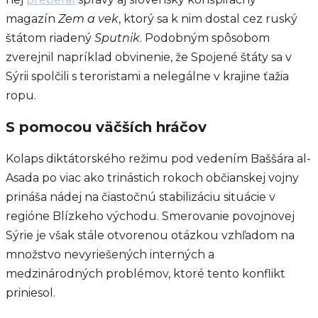
magazín
Zem a vek
, ktorý sa k nim dostal cez ruský
štátom riadený
Sputnik
. Podobným spôsobom
zverejnil napríklad obvinenie, že Spojené štáty sa v
Sýrii spolčili s teroristami a nelegálne v krajine ťažia
ropu.
S pomocou väčších hráčov
Kolaps diktátorského režimu pod vedením Baššára al-
Asada po viac ako trinástich rokoch občianskej vojny
prináša nádej na čiastočnú stabilizáciu situácie v
regióne Blízkeho východu. Smerovanie povojnovej
Sýrie je však stále otvorenou otázkou vzhľadom na
množstvo nevyriešených interných a
medzinárodných problémov, ktoré tento konflikt
priniesol.