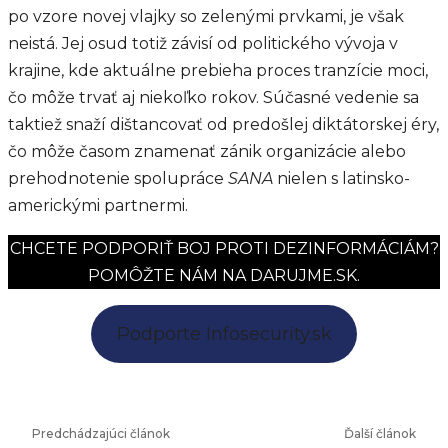
po vzore novej vlajky so zelenými prvkami, je však
neistá. Jej osud totiž závisí od politického vývoja v
krajine, kde aktuálne prebieha proces tranzície moci,
čo môže trvať aj niekoľko rokov. Súčasné vedenie sa
taktiež snaží dištancovať od predošlej diktátorskej éry,
čo môže časom znamenať zánik organizácie alebo
prehodnotenie spolupráce
SANA
nielen s latinsko-
americkými partnermi.
CHCETE PODPORIŤ BOJ PROTI DEZINFORMÁCIÁM?
POMÔŽTE NÁM NA DARUJME.SK.
Podporte Infosecurity.sk
Predchádzajúci článok
Ďalší článok