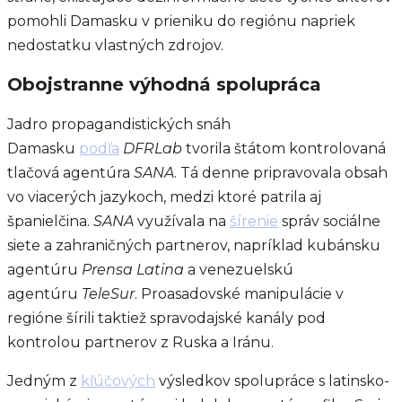
pomohli Damasku v prieniku do regiónu napriek
nedostatku vlastných zdrojov.
Obojstranne výhodná spolupráca
Jadro propagandistických snáh
Damasku
podľa
DFRLab
tvorila štátom kontrolovaná
tlačová agentúra
SANA
. Tá denne pripravovala obsah
vo viacerých jazykoch, medzi ktoré patrila aj
španielčina.
SANA
využívala na
šírenie
správ sociálne
siete a zahraničných partnerov, napríklad kubánsku
agentúru
Prensa Latina
a venezuelskú
agentúru
TeleSur
. Proasadovské manipulácie v
regióne šírili taktiež spravodajské kanály pod
kontrolou partnerov z Ruska a Iránu.
Jedným z
kľúčových
výsledkov spolupráce s latinsko-