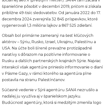
sociálnej sieti
X
(predtým Twitter).
SANA
tam začala v
španielčine pôsobiť v decembri 2019, pričom si získala
približne 49-tisíc sledovateľov. Od januára 2022 do 17.
decembra 2024 zverejnila 32 845 príspevkov, ktoré
vygenerovali 1,3 milióna lajkov a 867 525 zdieľaní.
Obsah bol primárne zameraný na šesť kľúčových
aktérov – Sýriu, Rusko, Izrael, Ukrajinu, Palestínu a
USA. Na účte boli šírené prevažne protizápadné
naratívy s dôrazom na pozitívne informovanie o
Rusku a ďalších partnerských krajinách Sýrie. Najviac
interakcií však agentúre prinieslo informovanie o dianí
v Pásme Gazy, v rámci ktorého sa agentúra plne
postavila na stranu Palestínčanov.
Súčasné vedenie v Sýrii agentúru
SANA
nezrušilo a
naďalej ju využíva aj v španielskom jazyku.
Budúcnosť agentúry, ktorá si medzitým zmenila logo