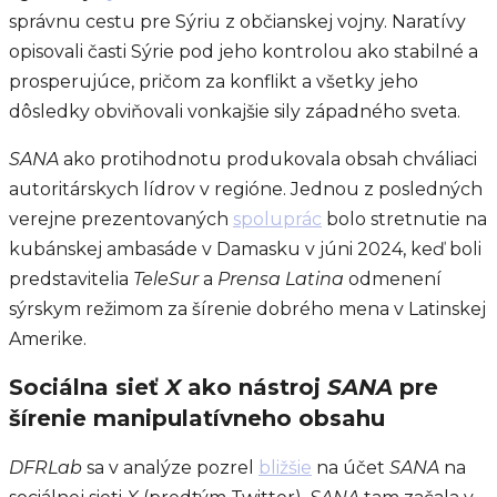
správnu cestu pre Sýriu z občianskej vojny. Naratívy
opisovali časti Sýrie pod jeho kontrolou ako stabilné a
prosperujúce, pričom za konflikt a všetky jeho
dôsledky obviňovali vonkajšie sily západného sveta.
SANA
ako protihodnotu produkovala obsah chváliaci
autoritárskych lídrov v regióne. Jednou z posledných
verejne prezentovaných
spoluprác
bolo stretnutie na
kubánskej ambasáde v Damasku v júni 2024, keď boli
predstavitelia
TeleSur
a
Prensa Latina
odmenení
sýrskym režimom za šírenie dobrého mena v Latinskej
Amerike.
Sociálna sieť
X
ako nástroj
SANA
pre
šírenie manipulatívneho obsahu
DFRLab
sa v analýze pozrel
bližšie
na účet
SANA
na