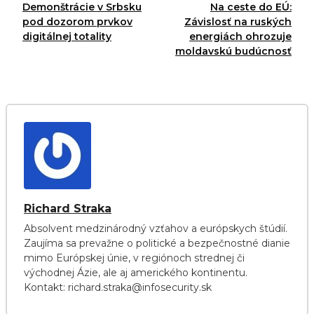
Demonštrácie v Srbsku
Na ceste do EÚ:
pod dozorom prvkov
Závislosť na ruských
digitálnej totality
energiách ohrozuje
moldavskú budúcnosť
Richard Straka
Absolvent medzinárodný vzťahov a európskych štúdií.
Zaujíma sa prevažne o politické a bezpečnostné dianie
mimo Európskej únie, v regiónoch strednej či
východnej Ázie, ale aj amerického kontinentu.
Kontakt: richard.straka@infosecurity.sk