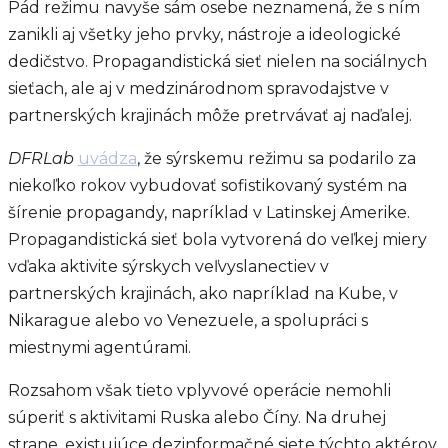
Pád režimu navyše sám osebe neznamená, že s ním
zanikli aj všetky jeho prvky, nástroje a ideologické
dedičstvo. Propagandistická sieť nielen na sociálnych
sieťach, ale aj v medzinárodnom spravodajstve v
partnerských krajinách môže pretrvávať aj naďalej.
DFRLab
uvádza
, že sýrskemu režimu sa podarilo za
niekoľko rokov vybudovať sofistikovaný systém na
šírenie propagandy, napríklad v Latinskej Amerike.
Propagandistická sieť bola vytvorená do veľkej miery
vďaka aktivite sýrskych veľvyslanectiev v
partnerských krajinách, ako napríklad na Kube, v
Nikarague alebo vo Venezuele, a spolupráci s
miestnymi agentúrami.
Rozsahom však tieto vplyvové operácie nemohli
súperiť s aktivitami Ruska alebo Číny. Na druhej
strane, existujúce dezinformačné siete týchto aktérov