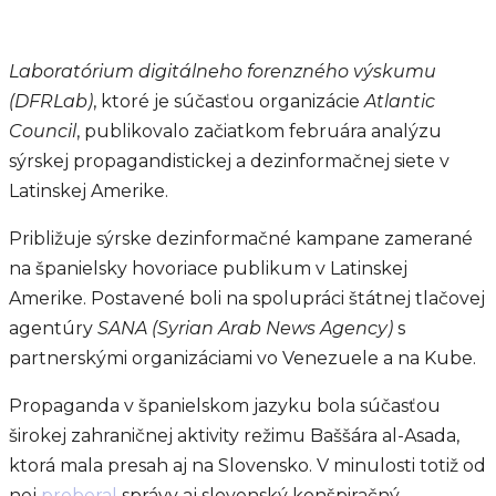
Laboratórium digitálneho forenzného výskumu
(DFRLab)
, ktoré je súčasťou organizácie
Atlantic
Council
, publikovalo začiatkom februára analýzu
sýrskej propagandistickej a dezinformačnej siete v
Latinskej Amerike.
Približuje sýrske dezinformačné kampane zamerané
na španielsky hovoriace publikum v Latinskej
Amerike. Postavené boli na spolupráci štátnej tlačovej
agentúry
SANA (Syrian Arab News Agency)
s
partnerskými organizáciami vo Venezuele a na Kube.
Propaganda v španielskom jazyku bola súčasťou
širokej zahraničnej aktivity režimu Baššára al-Asada,
ktorá mala presah aj na Slovensko. V minulosti totiž od
nej
preberal
správy aj slovenský konšpiračný