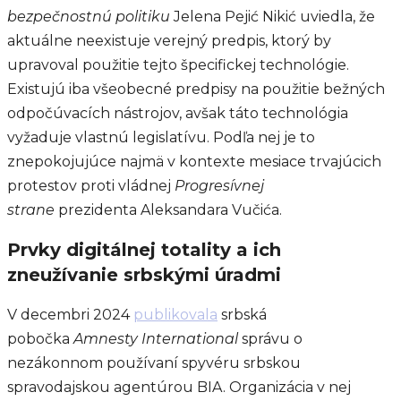
bezpečnostnú politiku
Jelena Pejić Nikić uviedla, že
aktuálne neexistuje verejný predpis, ktorý by
upravoval použitie tejto špecifickej technológie.
Existujú iba všeobecné predpisy na použitie bežných
odpočúvacích nástrojov, avšak táto technológia
vyžaduje vlastnú legislatívu. Podľa nej je to
znepokojujúce najmä v kontexte mesiace trvajúcich
protestov proti vládnej
Progresívnej
strane
prezidenta Aleksandara Vučića.
Prvky digitálnej totality a ich
zneužívanie srbskými úradmi
V decembri 2024
publikovala
srbská
pobočka
Amnesty International
správu o
nezákonnom používaní spyvéru srbskou
spravodajskou agentúrou BIA. Organizácia v nej