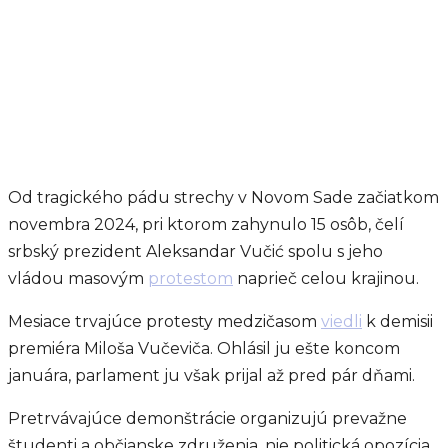
Od tragického pádu strechy v Novom Sade začiatkom
novembra 2024, pri ktorom zahynulo 15 osôb, čelí
srbský prezident Aleksandar Vučić spolu s jeho
vládou masovým
protestom
naprieč celou krajinou.
Mesiace trvajúce protesty medzičasom
viedli
k demisii
premiéra Miloša Vučeviča. Ohlásil ju ešte koncom
januára, parlament ju však prijal až pred pár dňami.
Pretrvávajúce demonštrácie organizujú prevažne
študenti a občianske združenia, nie politická opozícia.