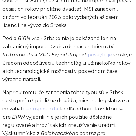
spoločnost
EXFO
, cez ktorú údajne importoval počas
desiatich rokov približne dvadsať IMSI zariadení,
pričom vo februári 2023 bolo vydaných až osem
licencií na vývoz do Srbska.
Podľa
BIRN
však Srbsko nie je odkázané len na
zahraničný import. Dvojica domácich firiem
Ibis
Instruments
a
MRG Export-Import
poskytuje
srbským
úradom odpočúvaciu technológiu už niekoľko rokov
a ich technologické možnosti v poslednom čase
výrazne narástli.
Napriek tomu, že zariadenia tohto typu sú v Srbsku
dostupné už približne dekádu, miestna legislatíva sa
im zatiaľ
neprispôsobila
. Podľa odborníkov, ktorí sa
pre
BIRN
vyjadrili, nie je ich použitie dôsledne
regulované a hrozí tak ich zneužívanie úradmi.,
Výskumníčka z
Belehradského centra pre