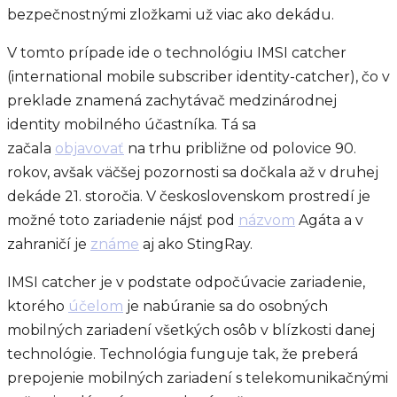
bezpečnostnými zložkami už viac ako dekádu.
V tomto prípade ide o technológiu IMSI catcher
(international mobile subscriber identity-catcher), čo v
preklade znamená zachytávač medzinárodnej
identity mobilného účastníka. Tá sa
začala
objavovať
na trhu približne od polovice 90.
rokov, avšak väčšej pozornosti sa dočkala až v druhej
dekáde 21. storočia. V československom prostredí je
možné toto zariadenie nájsť pod
názvom
Agáta a v
zahraničí je
známe
aj ako StingRay.
IMSI catcher je v podstate odpočúvacie zariadenie,
ktorého
účelom
je nabúranie sa do osobných
mobilných zariadení všetkých osôb v blízkosti danej
technológie. Technológia funguje tak, že preberá
prepojenie mobilných zariadení s telekomunikačnými