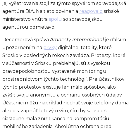
jej vyšetrovania stojí za týmto spyvérom spravodajská
agentúra BIA. Na tieto obvinenia
reagovalo
srbské
ministerstvo vnútra
spolu
so spravodajskou
agentúrou odmietavo.
Decembrová správa
Amnesty International
je ďalším
upozornením na
prvky
digitálnej totality, ktoré
Srbsko v posledných rokoch zavádza. Protesty, ktoré
v súčasnosti v Srbsku prebiehajú, sú s vysokou
pravdepodobnosťou vystavené monitoringu
prostredníctvom týchto technológií. Pre účastníkov
týchto protestov existuje len málo spôsobov, ako
zvýšiť svoju anonymitu a ochranu osobných údajov.
Účastníci môžu napríklad nechať svoje telefóny doma
alebo si zapnúť letový režim, čím by sa aspoň
čiastočne mala znížiť šanca na kompromitáciu
mobilného zariadenia. Absolútna ochrana pred