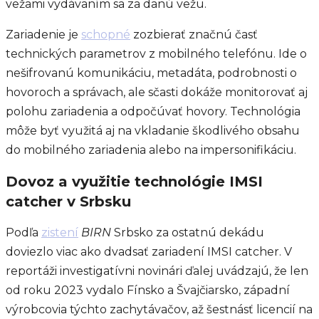
vežami vydávaním sa za danú vežu.
Zariadenie je
schopné
zozbierať značnú časť
technických parametrov z mobilného telefónu. Ide o
nešifrovanú komunikáciu, metadáta, podrobnosti o
hovoroch a správach, ale sčasti dokáže monitorovať aj
polohu zariadenia a odpočúvať hovory. Technológia
môže byť využitá aj na vkladanie škodlivého obsahu
do mobilného zariadenia alebo na impersonifikáciu.
Dovoz a využitie technológie IMSI
catcher v Srbsku
Podľa
zistení
BIRN
Srbsko za ostatnú dekádu
doviezlo viac ako dvadsať zariadení IMSI catcher. V
reportáži investigatívni novinári ďalej uvádzajú, že len
od roku 2023 vydalo Fínsko a Švajčiarsko, západní
výrobcovia týchto zachytávačov, až šestnásť licencií na