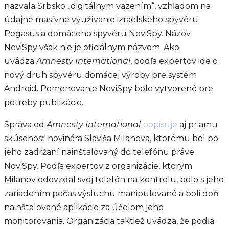
nazvala Srbsko „digitálnym väzením“, vzhľadom na
údajné masívne využívanie izraelského spyvéru
Pegasus a domáceho spyvéru NoviSpy. Názov
NoviSpy však nie je oficiálnym názvom. Ako
uvádza
Amnesty International
, podľa expertov ide o
nový druh spyvéru domácej výroby pre systém
Android. Pomenovanie NoviSpy bolo vytvorené pre
potreby publikácie.
Správa od
Amnesty International
popisuje
aj priamu
skúsenosť novinára Slaviša Milanova, ktorému bol po
jeho zadržaní nainštalovaný do telefónu práve
NoviSpy. Podľa expertov z organizácie, ktorým
Milanov odovzdal svoj telefón na kontrolu, bolo s jeho
zariadením počas výsluchu manipulované a boli doň
nainštalované aplikácie za účelom jeho
monitorovania. Organizácia taktiež uvádza, že podľa