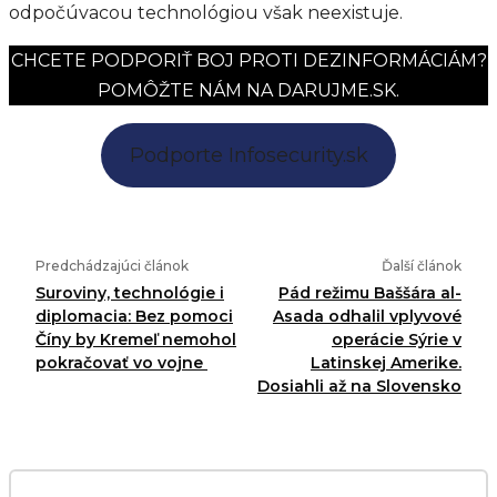
odpočúvacou technológiou však neexistuje.
CHCETE PODPORIŤ BOJ PROTI DEZINFORMÁCIÁM?
POMÔŽTE NÁM NA DARUJME.SK.
Podporte Infosecurity.sk
Predchádzajúci článok
Ďalší článok
Suroviny, technológie i
Pád režimu Baššára al-
diplomacia: Bez pomoci
Asada odhalil vplyvové
Číny by Kremeľ nemohol
operácie Sýrie v
pokračovať vo vojne
Latinskej Amerike.
Dosiahli až na Slovensko