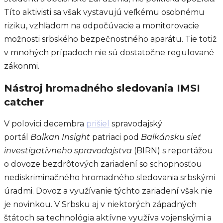
Títo aktivisti sa však vystavujú veľkému osobnému
riziku, vzhľadom na odpočúvacie a monitorovacie
možnosti srbského bezpečnostného aparátu. Tie totiž
v mnohých prípadoch nie sú dostatočne regulované
zákonmi.
Nástroj hromadného sledovania IMSI
catcher
V polovici decembra
prišiel
spravodajský
portál
Balkan Insight
patriaci pod
Balkánsku sieť
investigatívneho spravodajstva
(BIRN) s reportážou
o dovoze bezdrôtových zariadení so schopnosťou
nediskriminačného hromadného sledovania srbskými
úradmi. Dovoz a využívanie týchto zariadení však nie
je novinkou. V Srbsku aj v niektorých západných
štátoch sa technológia aktívne využíva vojenskými a