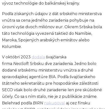
vývoz technológie do balkánskej krajiny.
Podľa získaných údajov z dát srbského ministerstva
vnútra sa cena jedného zariadenia pohybuje na
úrovni vyše dvoch miliónov eur. Okrem Srbska bola
táto technológia vyvezená taktiež do Namíbie,
Maroka, Spojených arabských emirátov alebo
Kolumbie.
V októbri 2023
dodala
švajčiarska
firma
NeoSoft
Srbsku dve zariadenia. Jedno bolo
dodané srbskému ministerstvu vnútra a druhé
spravodajskej agentúre BIA. Podľa švajčiarskeho
štátneho sekretariátu pre hospodárske záležitosti
SECO však bolo druhé zariadenie len pre skúšobné
účely. Čo sa s ním stalo, nie je z publikácie známe.
Belehrad podľa
BIRN
nakupoval
aj cez fínsku