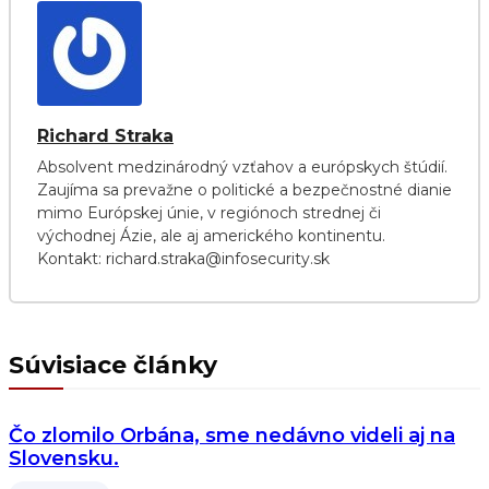
Richard Straka
Absolvent medzinárodný vzťahov a európskych štúdií.
Zaujíma sa prevažne o politické a bezpečnostné dianie
mimo Európskej únie, v regiónoch strednej či
východnej Ázie, ale aj amerického kontinentu.
Kontakt: richard.straka@infosecurity.sk
Súvisiace články
Čo zlomilo Orbána, sme nedávno videli aj na
Slovensku.