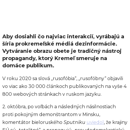
Aby dosiahli čo najviac interakcií, vyrábajú a
šíria prokremeľské médiá dezinformácie.
Vytváranie obrazu obete je tradičný nástroj
propagandy, ktorý Kremeľ smeruje na
domáce publikum.
V roku 2020 sa slová „rusofóbia“, „rusofóbny“ objavili
vo viac ako 30 000 článkoch publikovaných na vyše 4
800 webových stránkach v ruskom jazyku.
2. októbra, po voľbách a následných násilnostiach
proti pokojným demonštrantom v Minsku,
komentátor bieloruského
Sputniku
uviedol
, že krajiny