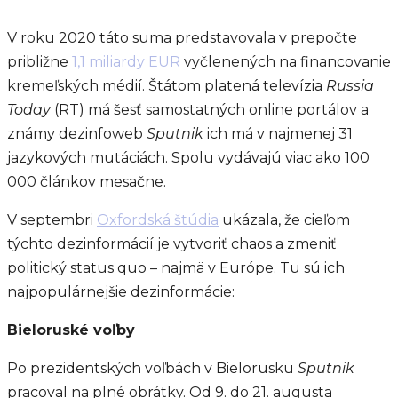
V roku 2020 táto suma predstavovala v prepočte
približne
1,1 miliardy EUR
vyčlenených na financovanie
kremeľských médií. Štátom platená televízia
Russia
Today
(RT) má šesť samostatných online portálov a
známy dezinfoweb
Sputnik
ich má v najmenej 31
jazykových mutáciách. Spolu vydávajú viac ako 100
000 článkov mesačne.
V septembri
Oxfordská štúdia
ukázala, že cieľom
týchto dezinformácií je vytvoriť chaos a zmeniť
politický status quo – najmä v Európe. Tu sú ich
najpopulárnejšie dezinformácie:
Bieloruské voľby
Po prezidentských voľbách v Bielorusku
Sputnik
pracoval na plné obrátky. Od 9. do 21. augusta