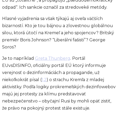
EÚ sú „totalitné”, a propagujú „pseudodemokratický
odpad“. Ich sankcie označil za stredoveké metódy.
Hlasné vyjadrenia sa však týkajú aj oveľa väčších
bizarností. Kto je tou bájnou a zlovestnou globálnou
silou, ktorá útočí na Kremeľ a jeho spojencov? Britský
premiér Boris Johnson? “Liberálni fašisti”? George
Soros?
Je to napríklad
Greta
Thunberg
. Portál
EUvsDISINFO, oficiálny portál EÚ ktorý informuje
verejnosť o dezinformáciách a propagande, už
niekoľkokrát písal (
1,
2
) o strachu Kremľa z mladej
aktivistky. Podľa logiky prokremeľských dezinfowebov
majú jej protesty za klímu predstavovať
nebezpečenstvo – obyčajní Rusi by mohli opäť zistiť,
že právo na pokojný protest stále existuje.