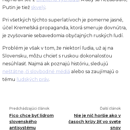
Putin je tiež
skvelý
.
Pri všetkých týchto superlatívoch je pomerne jasné,
účel Kremeľská propaganda, ktorá smeruje dovnútra,
je zvyšovanie sebavedomia obyčajných ruských ľudí.
Problém je však v tom, že niektorí ľudia, už aj na
Slovensku, môžu chcieť s ruskou dokonalosťou
nesúhlasiť. Najmä ak poznajú históriu, sledujú
neštátne, či slovbodné médi
á
alebo sa zaujímajú o
tému
ľudských práv
.
Predchádzajúci článok
Ďalší článok
Fico chce byť lídrom
Nie je nič horšie ako v
slovenského
časoch krízy žiť vo svete
antisystému
snov