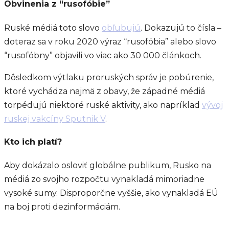
Obvinenia z “rusofóbie”
Ruské médiá toto slovo
obľubujú
. Dokazujú to čísla –
doteraz sa v roku 2020 výraz “rusofóbia” alebo slovo
“rusofóbny” objavili vo viac ako 30 000 článkoch.
Dôsledkom výtlaku proruských správ je pobúrenie,
ktoré vychádza najmä z obavy, že západné médiá
torpédujú niektoré ruské aktivity, ako napríklad
vývoj
ruskej vakcíny Sputnik V
.
Kto ich platí?
Aby dokázalo osloviť globálne publikum, Rusko na
médiá zo svojho rozpočtu vynakladá mimoriadne
vysoké sumy. Disproporčne vyššie, ako vynakladá EÚ
na boj proti dezinformáciám.