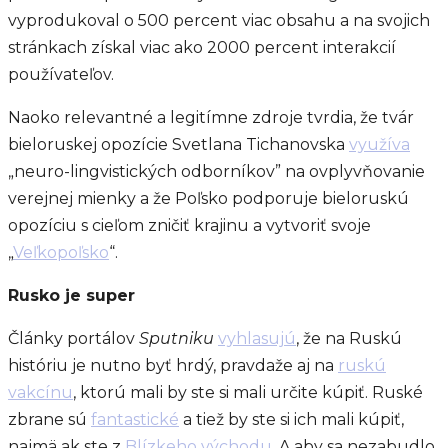
vyprodukoval o 500 percent viac obsahu a na svojich
stránkach získal viac ako 2000 percent interakcií
používateľov.
Naoko relevantné a legitímne zdroje tvrdia, že tvár
bieloruskej opozície Svetlana Tichanovska
využíva
„neuro-lingvistických odborníkov” na ovplyvňovanie
verejnej mienky a že Poľsko podporuje bieloruskú
opozíciu s cieľom zničiť krajinu a vytvoriť svoje
„
Veľkopoľsko
“.
Rusko je super
Články portálov
Sputniku
vyhlasujú
, že na Ruskú
históriu je nutno byť hrdý, pravdaže aj na
ruskú
vakcínu
, ktorú mali by ste si mali určite kúpiť. Ruské
zbrane sú
fantastické
a tiež by ste si ich mali kúpiť,
najmä ak ste z
Blízkeho východu
. A aby sa nezabudlo,