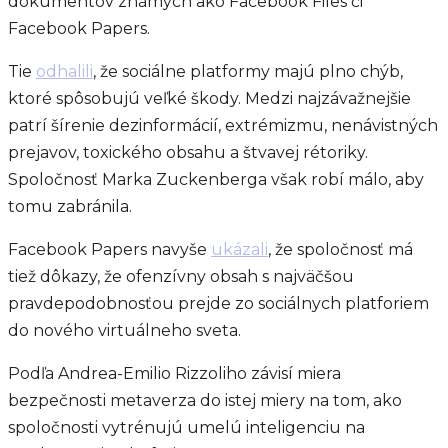
dokumentov známych ako Facebook Files či
Facebook Papers.
Tie
odhalili
, že sociálne platformy majú plno chýb,
ktoré spôsobujú veľké škody. Medzi najzávažnejšie
patrí šírenie dezinformácií, extrémizmu, nenávistných
prejavov, toxického obsahu a štvavej rétoriky.
Spoločnosť Marka Zuckenberga však robí málo, aby
tomu zabránila.
Facebook Papers navyše
ukázali
, že spoločnosť má
tiež dôkazy, že ofenzívny obsah s najväčšou
pravdepodobnosťou prejde zo sociálnych platforiem
do nového virtuálneho sveta.
Podľa Andrea-Emilio Rizzoliho závisí miera
bezpečnosti metaverza do istej miery na tom, ako
spoločnosti vytrénujú umelú inteligenciu na