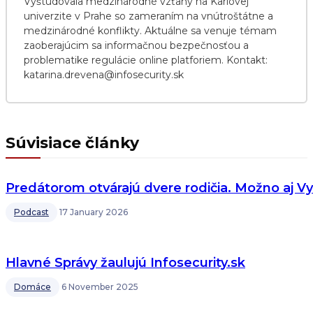
Vyštudovala medzinárodné vzťahy na Karlovej
univerzite v Prahe so zameraním na vnútroštátne a
medzinárodné konflikty. Aktuálne sa venuje témam
zaoberajúcim sa informačnou bezpečnosťou a
problematike regulácie online platforiem. Kontakt:
katarina.drevena@infosecurity.sk
Súvisiace články
Predátorom otvárajú dvere rodičia. Možno aj Vy
Podcast
17 January 2026
Hlavné Správy žaulujú Infosecurity.sk
Domáce
6 November 2025