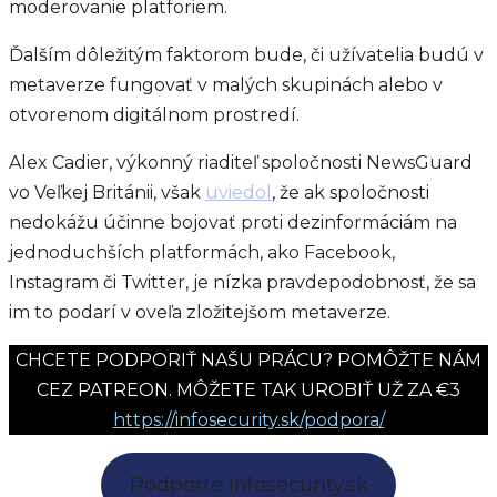
moderovanie platforiem.
Ďalším dôležitým faktorom bude, či užívatelia budú v
metaverze fungovať v malých skupinách alebo v
otvorenom digitálnom prostredí.
Alex Cadier, výkonný riaditeľ spoločnosti NewsGuard
vo Veľkej Británii, však
uviedol
, že ak spoločnosti
nedokážu účinne bojovať proti dezinformáciám na
jednoduchších platformách, ako Facebook,
Instagram či Twitter, je nízka pravdepodobnosť, že sa
im to podarí v oveľa zložitejšom metaverze.
CHCETE PODPORIŤ NAŠU PRÁCU? POMÔŽTE NÁM
CEZ PATREON. MÔŽETE TAK UROBIŤ UŽ ZA €3
https://infosecurity.sk/podpora/
Podporte Infosecurity.sk