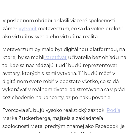
V poslednom období ohlásili viaceré spoločnosti
zámer
vytvoriť
metaverzum, čo sa dá voľne preložiť
ako virtuálny svet alebo virtuálna realita.
Metaverzum by malo byť digitálnou platformou, na
ktorej by sa mohli
stretávať
užívatelia bez ohľadu na
to, kde sa nachádzajú. Ľudí budú reprezentovať
avatary, ktorých si sami vytvoria. Tí budú môcť v
digitálnom svete robiť v podstate všetko, čo sa dá
vykonávať v reálnom živote, od stretávania sa v práci
cez chodenie na koncerty, až po nakupovanie.
Tvorcovia sľubujú vysoko realistický zážitok.
Podľa
Marka Zuckerberga, majiteľa a zakladateľa
spoločnosti Meta, predtým známej ako Facebook, je