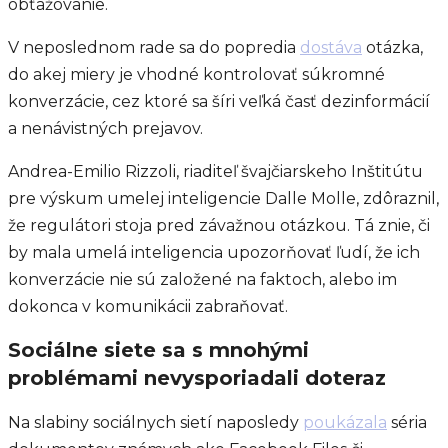
obťažovanie.
V neposlednom rade sa do popredia
dostáva
otázka,
do akej miery je vhodné kontrolovať súkromné
konverzácie, cez ktoré sa šíri veľká časť dezinformácií
a nenávistných prejavov.
Andrea-Emilio Rizzoli, riaditeľ švajčiarskeho Inštitútu
pre výskum umelej inteligencie Dalle Molle, zdôraznil,
že regulátori stoja pred závažnou otázkou. Tá znie, či
by mala umelá inteligencia upozorňovať ľudí, že ich
konverzácie nie sú založené na faktoch, alebo im
dokonca v komunikácii zabraňovať.
Sociálne siete sa s mnohými
problémami nevysporiadali doteraz
Na slabiny sociálnych sietí naposledy
poukázala
séria