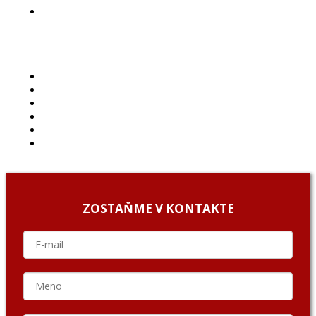
GDPR
ČLÁNKY
PROJEKTY
PODCAST
ARCHÍV
O NÁS/ABOUT US
PODCAST GUESTS
ZOSTAŇME V KONTAKTE