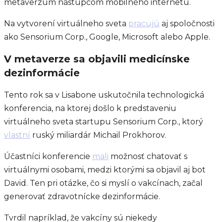
metaverzum nástupcom mobilného internetu.
Na vytvorení virtuálneho sveta
pracujú
aj spoločnosti
ako Sensorium Corp., Google, Microsoft alebo Apple.
V metaverze sa objavili medicínske
dezinformácie
Tento rok sa v Lisabone uskutočnila technologická
konferencia, na ktorej došlo k predstaveniu
virtuálneho sveta startupu Sensorium Corp., ktorý
vlastní
ruský miliardár Michail Prokhorov.
Účastníci konferencie
mali
možnosť chatovať s
virtuálnymi osobami, medzi ktorými sa objavil aj bot
David. Ten pri otázke, čo si myslí o vakcínach, začal
generovať zdravotnícke dezinformácie.
Tvrdil napríklad, že vakcíny sú niekedy