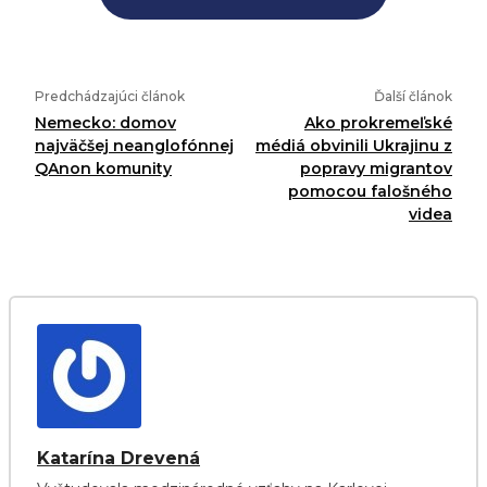
Predchádzajúci článok
Ďalší článok
Nemecko: domov
Ako prokremeľské
najväčšej neanglofónnej
médiá obvinili Ukrajinu z
QAnon komunity
popravy migrantov
pomocou falošného
videa
Katarína Drevená