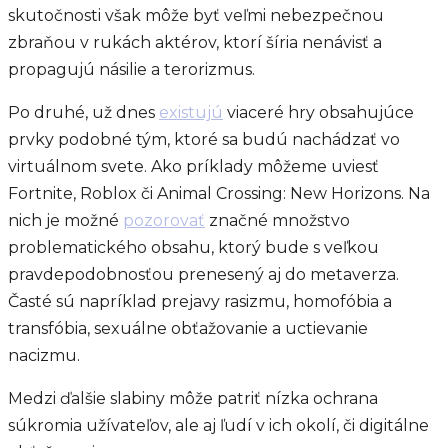
skutočnosti však môže byť veľmi nebezpečnou
zbraňou v rukách aktérov, ktorí šíria nenávisť a
propagujú násilie a terorizmus.
Po druhé, už dnes
existujú
viaceré hry obsahujúce
prvky podobné tým, ktoré sa budú nachádzať vo
virtuálnom svete. Ako príklady môžeme uviesť
Fortnite, Roblox či Animal Crossing: New Horizons. Na
nich je možné
pozorovať
značné množstvo
problematického obsahu, ktorý bude s veľkou
pravdepodobnosťou prenesený aj do metaverza.
Časté sú napríklad prejavy rasizmu, homofóbia a
transfóbia, sexuálne obťažovanie a uctievanie
nacizmu.
Medzi ďalšie slabiny môže patriť nízka ochrana
súkromia užívateľov, ale aj ľudí v ich okolí, či digitálne