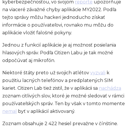
kyberbezpečnosťou, vo svojom
reporte
upozorňuje
na viaceré závažné chyby aplikácie MY2022. Podľa
tejto správy môžu hackeri jednoducho získať
informácie o používateľovi, rovnako mu môžu do
aplikácie vložiť falošné pokyny.
Jednou z funkcií aplikácie je aj možnosť posielania
hlasových správ. Podľa Citizen Labu je tak možné
odpočúvať aj mikrofón.
Niektoré štáty preto už svojich atlétov
vyzvali
k
použitiu lacných telefónov a predplatených SIM
kariet. Citizen Lab tiež zistil, že v aplikácii sa
nachádza
zoznam citlivých slov, ktoré je možné sledovať v rámci
používateľských správ. Ten by však v tomto momente
nemal
byť v aplikácií aktivovaný.
Zoznam obsahuje 2 422 hesiel prevažne v čínštine.