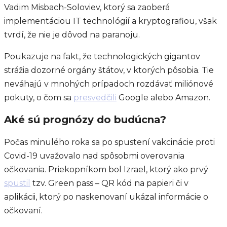
Vadim Misbach-Soloviev, ktorý sa zaoberá
implementáciou IT technológií a kryptografiou, však
tvrdí, že nie je dôvod na paranoju.
Poukazuje na fakt, že technologických gigantov
strážia dozorné orgány štátov, v ktorých pôsobia. Tie
neváhajú v mnohých prípadoch rozdávať miliónové
pokuty, o čom sa
presvedčili
Google alebo Amazon.
Aké sú prognózy do budúcna?
Počas minulého roka sa po spustení vakcinácie proti
Covid-19 uvažovalo nad spôsobmi overovania
očkovania. Priekopníkom bol Izrael, ktorý ako prvý
spustil
tzv. Green pass – QR kód na papieri či v
aplikácii, ktorý po naskenovaní ukázal informácie o
očkovaní.