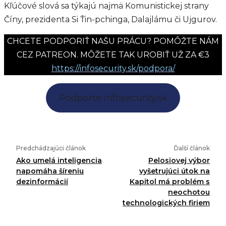
Kľúčové slová sa týkajú najmä Komunistickej strany
Číny, prezidenta Si Ťin-pchinga, Dalajlámu či Ujgurov.
CHCETE PODPORIŤ NAŠU PRÁCU? POMÔŽTE NÁM
CEZ PATREON. MÔŽETE TAK UROBIŤ UŽ ZA €3
https://infosecurity.sk/podpora/
Podporte Infosecurity.sk
Predchádzajúci článok
Ďalší článok
Ako umelá inteligencia
Pelosiovej výbor
napomáha šíreniu
vyšetrujúci útok na
dezinformácií
Kapitol má problém s
neochotou
technologických firiem