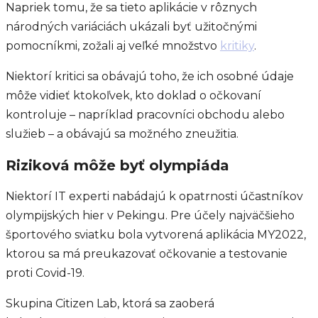
Napriek tomu, že sa tieto aplikácie v rôznych
národných variáciách ukázali byť užitočnými
pomocníkmi, zožali aj veľké množstvo
kritiky
.
Niektorí kritici sa obávajú toho, že ich osobné údaje
môže vidieť ktokoľvek, kto doklad o očkovaní
kontroluje – napríklad pracovníci obchodu alebo
služieb – a obávajú sa možného zneužitia.
Riziková môže byť olympiáda
Niektorí IT experti nabádajú k opatrnosti účastníkov
olympijských hier v Pekingu. Pre účely najväčšieho
športového sviatku bola vytvorená aplikácia MY2022,
ktorou sa má preukazovať očkovanie a testovanie
proti Covid-19.
Skupina Citizen Lab, ktorá sa zaoberá