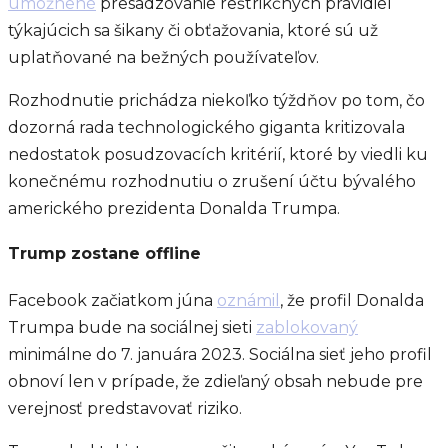
umožnené
presadzovanie reštrikčných pravidiel
týkajúcich sa šikany či obťažovania, ktoré sú už
uplatňované na bežných používateľov.
Rozhodnutie prichádza niekoľko týždňov po tom, čo
dozorná rada technologického giganta kritizovala
nedostatok posudzovacích kritérií, ktoré by viedli ku
konečnému rozhodnutiu o zrušení účtu bývalého
amerického prezidenta Donalda Trumpa.
Trump zostane offline
Facebook začiatkom júna
oznámil
, že profil Donalda
Trumpa bude na sociálnej sieti
zablokovaný
minimálne do 7. januára 2023. Sociálna sieť jeho profil
obnoví len v prípade, že zdieľaný obsah nebude pre
verejnosť predstavovať riziko.