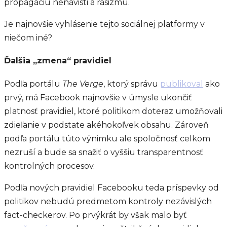
propagáciu nenávisti a rasizmu.
Je najnovšie vyhlásenie tejto sociálnej platformy v
niečom iné?
Ďalšia „zmena“ pravidiel
Podľa portálu
The Verge
, ktorý správu
publikoval
ako
prvý, má Facebook najnovšie v úmysle ukončiť
platnosť pravidiel, ktoré politikom doteraz umožňovali
zdieľanie v podstate akéhokoľvek obsahu. Zároveň
podľa portálu túto výnimku ale spoločnosť celkom
nezruší a bude sa snažiť o vyššiu transparentnosť
kontrolných procesov.
Podľa nových pravidiel Facebooku teda príspevky od
politikov nebudú predmetom kontroly nezávislých
fact-checkerov. Po prvýkrát by však malo byť