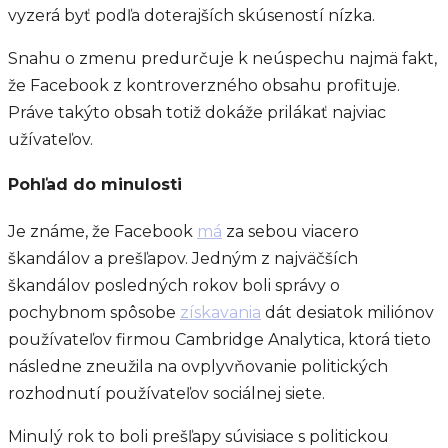
vyzerá byť podľa doterajších skúseností nízka.
Snahu o zmenu predurčuje k neúspechu najmä fakt,
že Facebook z kontroverzného obsahu profituje.
Práve takýto obsah totiž dokáže prilákať najviac
užívateľov.
Pohľad do minulosti
Je známe, že Facebook
má
za sebou viacero
škandálov a prešľapov. Jedným z najväčších
škandálov posledných rokov boli správy o
pochybnom spôsobe
získavania
dát desiatok miliónov
používateľov firmou Cambridge Analytica, ktorá tieto
následne zneužila na ovplyvňovanie politických
rozhodnutí používateľov sociálnej siete.
Minulý rok to boli prešľapy súvisiace s politickou