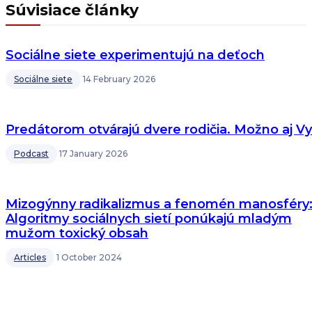
Súvisiace články
Sociálne siete experimentujú na deťoch
Sociálne siete
14 February 2026
Predátorom otvárajú dvere rodičia. Možno aj Vy
Podcast
17 January 2026
Mizogýnny radikalizmus a fenomén manosféry
Algoritmy sociálnych sietí ponúkajú mladým
mužom toxický obsah
Articles
1 October 2024