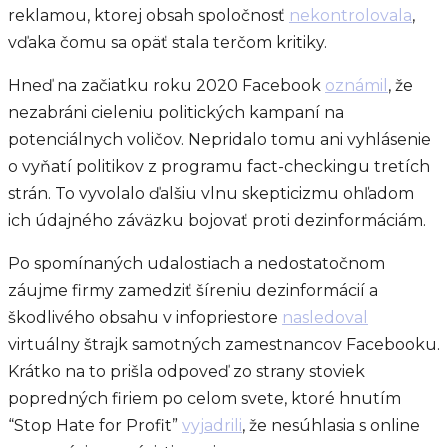
reklamou, ktorej obsah spoločnosť
nekontrolovala
,
vďaka čomu sa opäť stala terčom kritiky.
Hneď na začiatku roku 2020 Facebook
oznámil
, že
nezabráni cieleniu politických kampaní na
potenciálnych voličov. Nepridalo tomu ani vyhlásenie
o vyňatí politikov z programu fact-checkingu tretích
strán. To vyvolalo ďalšiu vlnu skepticizmu ohľadom
ich údajného záväzku bojovať proti dezinformáciám.
Po spomínaných udalostiach a nedostatočnom
záujme firmy zamedziť šíreniu dezinformácií a
škodlivého obsahu v infopriestore
nasledoval
virtuálny štrajk samotných zamestnancov Facebooku.
Krátko na to prišla odpoveď zo strany stoviek
popredných firiem po celom svete, ktoré hnutím
“Stop Hate for Profit”
vyjadrili
, že nesúhlasia s online