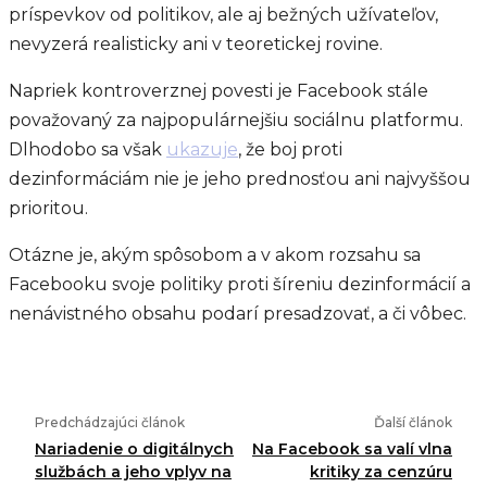
príspevkov od politikov, ale aj bežných užívateľov,
nevyzerá realisticky ani v teoretickej rovine.
Napriek kontroverznej povesti je Facebook stále
považovaný za najpopulárnejšiu sociálnu platformu.
Dlhodobo sa však
ukazuje
, že boj proti
dezinformáciám nie je jeho prednosťou ani najvyššou
prioritou.
Otázne je, akým spôsobom a v akom rozsahu sa
Facebooku svoje politiky proti šíreniu dezinformácií a
nenávistného obsahu podarí presadzovať, a či vôbec.
Predchádzajúci článok
Ďalší článok
Nariadenie o digitálnych
Na Facebook sa valí vlna
službách a jeho vplyv na
kritiky za cenzúru