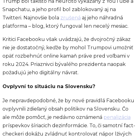
Trump bol takisto na neurčito vykázaný z YouTube a
Snapchatu, a jeho profil bol zablokovaný aj na
Twitteri. Najnovšie bola
zrušená
aj jeho náhradná
platforma – blog, ktorý fungoval len necelý mesiac.
Kritici Facebooku však uvádzajú, že dvojročný zákaz
nie je dostatočný, keďže by mohol Trumpovi umožniť
opäť rozbehnúť online kamaň práve pred voľbami v
roku 2024. Priaznivci bývalého prezidenta naopak
požadujú jeho digitálny návrat.
Ovplyvní to situáciu na Slovensku?
Je nepravdepodobné, že by nové pravidlá Facebooku
ovplyvnili zdieľaný obsah politikov na Slovensku. Čo
ale môže pomôcť, je nedávno oznámená
penalizácia
príspevkov šíriacich dezinformácie. To, či samotní fact-
checkeri dokážu zvládnuť kontrolovať nápor lživých