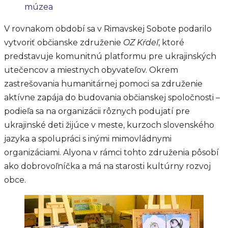
múzea
V rovnakom období sa v Rimavskej Sobote podarilo
vytvoriť občianske združenie
OZ Kŕdeľ
, ktoré
predstavuje komunitnú platformu pre ukrajinských
utečencov a miestnych obyvateľov. Okrem
zastrešovania humanitárnej pomoci sa združenie
aktívne zapája do budovania občianskej spoločnosti –
podieľa sa na organizácii rôznych podujatí pre
ukrajinské deti žijúce v meste, kurzoch slovenského
jazyka a spolupráci s inými mimovládnymi
organizáciami. Alyona v rámci tohto združenia pôsobí
ako dobrovoľníčka a má na starosti kultúrny rozvoj
obce.