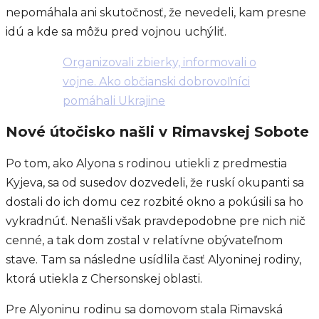
nepomáhala ani skutočnosť, že nevedeli, kam presne
idú a kde sa môžu pred vojnou uchýliť.
Organizovali zbierky, informovali o
vojne. Ako občianski dobrovoľníci
pomáhali Ukrajine
Nové útočisko našli v Rimavskej Sobote
Po tom, ako Alyona s rodinou utiekli z predmestia
Kyjeva, sa od susedov dozvedeli, že ruskí okupanti sa
dostali do ich domu cez rozbité okno a pokúsili sa ho
vykradnúť. Nenašli však pravdepodobne pre nich nič
cenné, a tak dom zostal v relatívne obývateľnom
stave. Tam sa následne usídlila časť Alyoninej rodiny,
ktorá utiekla z Chersonskej oblasti.
Pre Alyoninu rodinu sa domovom stala Rimavská