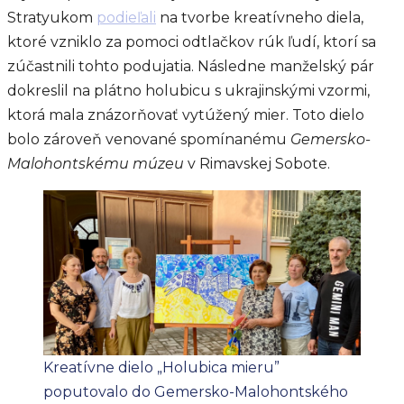
Stratyukom
podieľali
na tvorbe kreatívneho diela,
ktoré vzniklo za pomoci odtlačkov rúk ľudí, ktorí sa
zúčastnili tohto podujatia. Následne manželský pár
dokreslil na plátno holubicu s ukrajinskými vzormi,
ktorá mala znázorňovať vytúžený mier. Toto dielo
bolo zároveň venované spomínanému
Gemersko-
Malohontskému múzeu
v Rimavskej Sobote.
Kreatívne dielo „Holubica mieru”
poputovalo do Gemersko-Malohontského