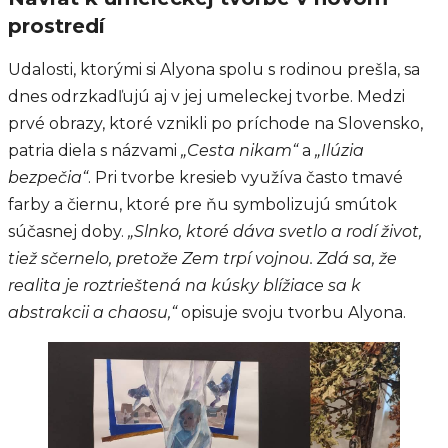
prostredí
Udalosti, ktorými si Alyona spolu s rodinou prešla, sa
dnes odrzkadľujú aj v jej umeleckej tvorbe. Medzi
prvé obrazy, ktoré vznikli po príchode na Slovensko,
patria diela s názvami
„Cesta nikam“
a
„Ilúzia
bezpečia“
. Pri tvorbe kresieb využíva často tmavé
farby a čiernu, ktoré pre ňu symbolizujú smútok
súčasnej doby.
„Slnko, ktoré dáva svetlo a rodí život,
tiež sčernelo, pretože Zem trpí vojnou. Zdá sa, že
realita je roztrieštená na kúsky blížiace sa k
abstrakcii a chaosu,“
opisuje svoju tvorbu Alyona.