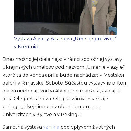
Výstava Alyony Yaseneva „Umenie pre život“
v Kremnici
Dnes možno jej diela nájsť v rámci spoločnej výstavy
ukrajinských umelcov pod názvom „Umenie v azyle“,
ktoré sa do konca apríla bude nachádzať v Mestskej
galérii v Rimavskej Sobote. Súčasťou výstavy je pritom
okrem iného aj tvorba Alyoninho manžela, ako aj jej
otca Olega Yaseneva. Oleg sa zároveň venuje
pedagogickej činnosti v oblasti umenia na
univerzitách v Kyjeve a v Pekingu.
Samotná výstava
vznikla
pod vplyvom životných