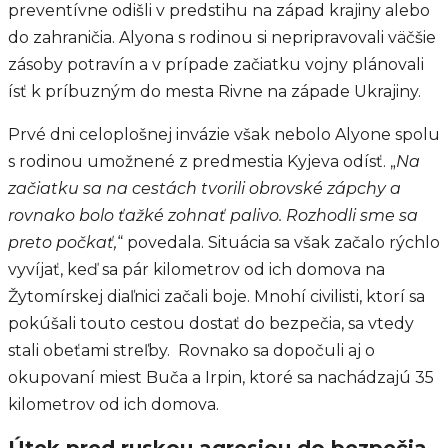
preventívne odišli v predstihu na západ krajiny alebo
do zahraničia. Alyona s rodinou si nepripravovali väčšie
zásoby potravín a v prípade začiatku vojny plánovali
ísť k príbuzným do mesta Rivne na západe Ukrajiny.
Prvé dni celoplošnej invázie však nebolo Alyone spolu
s rodinou umožnené z predmestia Kyjeva odísť. „
Na
začiatku sa na cestách tvorili obrovské zápchy a
rovnako bolo ťažké zohnať palivo. Rozhodli sme sa
preto počkať,
“ povedala. Situácia sa však začalo rýchlo
vyvíjať, keď sa pár kilometrov od ich domova na
Žytomírskej diaľnici začali boje. Mnohí civilisti, ktorí sa
pokúšali touto cestou dostať do bezpečia, sa vtedy
stali obeťami streľby. Rovnako sa dopočuli aj o
okupovaní miest Buča a Irpin, ktoré sa nachádzajú 35
kilometrov od ich domova.