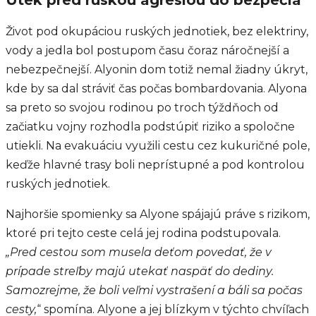
Útek pred ruskou agresiou do bezpečia
Život pod okupáciou ruských jednotiek, bez elektriny,
vody a jedla bol postupom času čoraz náročnejší a
nebezpečnejší. Alyonin dom totiž nemal žiadny úkryt,
kde by sa dal stráviť čas počas bombardovania. Alyona
sa preto so svojou rodinou po troch týždňoch od
začiatku vojny rozhodla podstúpiť riziko a spoločne
utiekli. Na evakuáciu využili cestu cez kukuričné pole,
keďže hlavné trasy boli neprístupné a pod kontrolou
ruských jednotiek.
Najhoršie spomienky sa Alyone spájajú práve s rizikom,
ktoré pri tejto ceste celá jej rodina podstupovala.
„Pred cestou som musela deťom povedať, že v
prípade streľby majú utekať naspäť do dediny.
Samozrejme, že boli veľmi vystrašení a báli sa počas
cesty,
“
spomína. Alyone a jej blízkym v týchto chvíľach