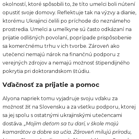
okolností, ktoré spôsobili to, že títo umelci boli nútení
opustiť svoje domovy. Reflektuje tak na výzvy a dianie,
ktorému Ukrajinci čelili po príchode do neznámeho
prostredia. Umelci a umelkyne sú často odkázaní na
prijatie odlišných povolaní, poprípade prispôsobenie
sa komerčnému trhu v ich tvorbe. Zároveň ako
utečenci nemajú nárok na finančnú podporu z
verejných zdrojov a nemajú možnosť štipendijného
pokrytia pri doktorandskom štúdiu.
Vďačnosť za prijatie a pomoc
Alyona napriek tomu vyjadruje svoju vďaku za
možnosť žiť na Slovensku a za všetku podporu, ktorej
sa jej spolu s ostatnými ukrajinskými utečencami
dostáva.
„Mojim deťom sa tu darí, v škole majú
kamarátov a dobre sa učia. Zároveň milujú prírodu,