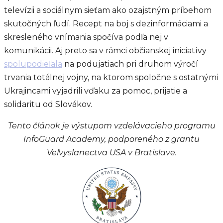
televízii a sociálnym sieťam ako ozajstným príbehom
skutočných ľudí. Recept na boj s dezinformáciami a
skresleného vnímania spočíva podľa nej v
komunikácii. Aj preto sa v rámci občianskej iniciatívy
spolupodieľala
na podujatiach pri druhom výročí
trvania totálnej vojny, na ktorom spoločne s ostatnými
Ukrajincami vyjadrili vďaku za pomoc, prijatie a
solidaritu od Slovákov.
Tento článok je výstupom vzdelávacieho programu
InfoGuard Academy, podporeného z grantu
Veľvyslanectva USA v Bratislave.