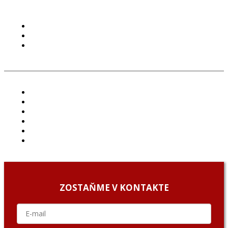
PODMIENKY POUŽÍVANIA
COOKIES
GDPR
ČLÁNKY
PROJEKTY
PODCAST
ARCHÍV
O NÁS/ABOUT US
PODCAST GUESTS
ZOSTAŇME V KONTAKTE