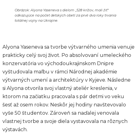
Obrázok: Alyona Yaseneva s dielom „528 krížov, mali žiť“
odkazujúce na počet detských obetí za prvé dva roky trvania
totálnej vojny na Ukrajine.
Alyona Yaseneva sa tvorbe výtvarného umenia venuje
prakticky celý svoj život. Po absolvovaní umeleckého
konzervatória vo východoukrajinskom Dnipre
vyštudovala maľbu v rámci Národnej akadémie
výtvarných umení a architektúry v Kyjeve. Následne
si Alyona otvorila svoj vlastný ateliér kreslenia, v
ktorom na začiatku pracovala s pár deťmi vo veku
šesť až osem rokov. Neskôr jej hodiny navštevovalo
vyše 50 študentov. Zároveň sa naďalej venovala
vlastnej tvorbe a svoje diela vystavovala na rôznych
výstavách.