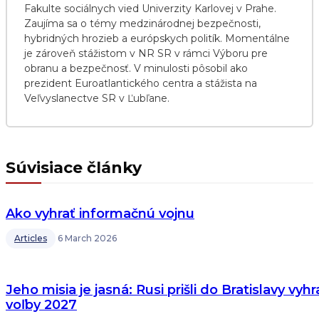
Fakulte sociálnych vied Univerzity Karlovej v Prahe.
Zaujíma sa o témy medzinárodnej bezpečnosti,
hybridných hrozieb a európskych politík. Momentálne
je zároveň stážistom v NR SR v rámci Výboru pre
obranu a bezpečnosť. V minulosti pôsobil ako
prezident Euroatlantického centra a stážista na
Veľvyslanectve SR v Ľubľane.
Súvisiace články
Ako vyhrať informačnú vojnu
Articles
6 March 2026
Jeho misia je jasná: Rusi prišli do Bratislavy vyhr
voľby 2027