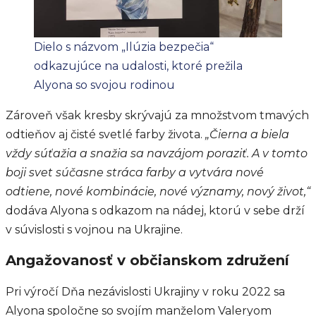
Dielo s názvom „Ilúzia bezpečia“
odkazujúce na udalosti, ktoré prežila
Alyona so svojou rodinou
Zároveň však kresby skrývajú za množstvom tmavých
odtieňov aj čisté svetlé farby života.
„Čierna a biela
vždy súťažia a snažia sa navzájom poraziť. A v tomto
boji svet súčasne stráca farby a vytvára nové
odtiene, nové kombinácie, nové významy, nový život,“
dodáva Alyona s odkazom na nádej, ktorú v sebe drží
v súvislosti s vojnou na Ukrajine.
Angažovanosť v občianskom združení
Pri výročí Dňa nezávislosti Ukrajiny v roku 2022 sa
Alyona spoločne so svojím manželom Valeryom