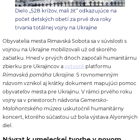
Dielo „528 krížov, mali žiť“ odkazujúce na
počet detských obetí za prvé dva roky
trvania totálnej vojny na Ukrajine
Obyvatelia mesta Rimavská Sobota sa v súvislosti s
vojnou na Ukrajine mobilizovali už od skorého
začiatku. Hneď v prvých dňoch započali humanitárnu
zbierku pre Ukrajincov a
vytvorili
platformu
Rimavská pomáha Ukrajine
. S rovnomenným
názvom vznikol aj krátky dokument mapujúci pomoc
obyvateľov mesta pre Ukrajinu. V rámci prvého roku
vojny sa v priestoroch nádvoria
Gemersko-
Malohontského múzea
uskutočnil humanitárny
koncert, ktorého súčasťou už bola výstava Alyoniných
diel.
Návrat k umeleckej tvorbe v novom