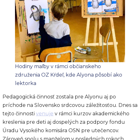
Hodiny maľby v rámci občianskeho
združenia OZ Kŕdeľ, kde Alyona pôsobí ako
lektorka
Pedagogická činnosť zostala pre Alyonu aj po
príchode na Slovensko srdcovou záležitosťou. Dnes sa
tejto činnosti
venuje
v rámci kurzov akademického
kreslenia pre deti aj dospelých za podpory fondu
Úradu Vysokého komisára OSN pre utečencov.
Zároveň spolu s manželom v posledných rokoch