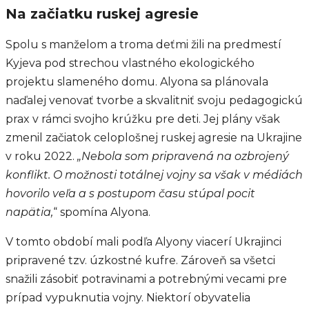
Na začiatku ruskej agresie
Spolu s manželom a troma deťmi žili na predmestí
Kyjeva pod strechou vlastného ekologického
projektu slameného domu. Alyona sa plánovala
naďalej venovať tvorbe a skvalitniť svoju pedagogickú
prax v rámci svojho krúžku pre deti. Jej plány však
zmenil začiatok celoplošnej ruskej agresie na Ukrajine
v roku 2022.
„Nebola som pripravená na ozbrojený
konflikt. O možnosti totálnej vojny sa však v médiách
hovorilo veľa a s postupom času stúpal pocit
napätia,
“ spomína Alyona.
V tomto období mali podľa Alyony viacerí Ukrajinci
pripravené tzv. úzkostné kufre. Zároveň sa všetci
snažili zásobiť potravinami a potrebnými vecami pre
prípad vypuknutia vojny. Niektorí obyvatelia