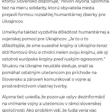
ktorou Slovensko disponuje,“
hovorí Alyona. Spomína
tiež na mieru solidarity, ktorú obyvatelia mesta
prejavili formou rozsiahlej humanitárnej zbierky pre
Ukrajincov.
Umelkyňa taktiež vyzdvihla dôležitosť humanitárnej a
vojenskej pomoci pre Ukrajincov: „
Je to o to
dôležitejšie, že sme susedné krajiny a Ukrajina teraz
drží frontovú líniu a chráni nielen svoju krajinu, ale aj
ostatné európske krajiny pred ruským agresorom.“
Situáciu na Ukrajine neustále sleduje, snaží sa
pomáhať ostatným utečencom po príchode na
Slovensko a zároveň komunikovať o vojne aj
prostredníctvom vlastnej tvorby.
Alyona tiež uviedla, že pozoruje vplyv dezinformácií
na vnímanie vojny a utečencov v rámci slovenskej
spoločnosti. Ako problém vidí, že ľudia veria viac