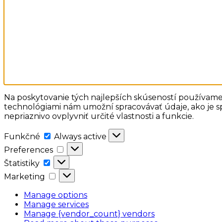
Na poskytovanie tých najlepších skúseností používame 
technológiami nám umožní spracovávať údaje, ako je sp
nepriaznivo ovplyvniť určité vlastnosti a funkcie.
Funkčné
Funkčné
Always active
Preferences
Preferences
Štatistiky
Štatistiky
Marketing
Marketing
Manage options
Manage services
Manage {vendor_count} vendors