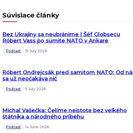
Súvisiace články
Bez Ukrajiny sa neubránime | Šéf Globsecu
Róbert Vass po sumite NATO v Ankare
Podcast
15 July 2026
Róbert Ondrejcsák pred samitom NATO: Od ná
sa už neočakáva nič
Podcast
5 July 2026
Michal Vašečka: Čelíme neistote bez veľkého
štátnika a národného príbehu
Podcast
14 June 2026