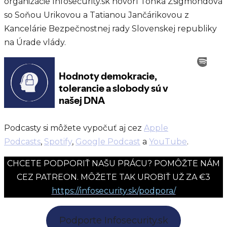
organizácie Infosecurity.sk hovorí Tonka Zsigmondová
so Soňou Urikovou a Tatianou Jančárikovou z
Kancelárie Bezpečnostnej rady Slovenskej republiky
na Úrade vlády.
Podcasty si môžete vypočuť aj cez
Apple
Podcasts
,
Spotify
,
Google Podcast
a
YouTube
.
CHCETE PODPORIŤ NAŠU PRÁCU? POMÔŽTE NÁM
CEZ PATREON. MÔŽETE TAK UROBIŤ UŽ ZA €3
https://infosecurity.sk/podpora/
Podporte Infosecurity.sk