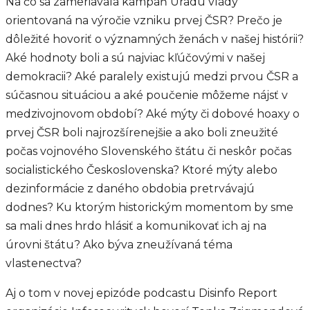
Na čo sa zameriavala kampaň Úradu vlády
orientovaná na výročie vzniku prvej ČSR? Prečo je
dôležité hovoriť o významných ženách v našej histórii?
Aké hodnoty boli a sú najviac kľúčovými v našej
demokracii? Aké paralely existujú medzi prvou ČSR a
súčasnou situáciou a aké poučenie môžeme nájsť v
medzivojnovom období? Aké mýty či dobové hoaxy o
prvej ČSR boli najrozšírenejšie a ako boli zneužité
počas vojnového Slovenského štátu či neskôr počas
socialistického Československa? Ktoré mýty alebo
dezinformácie z daného obdobia pretrvávajú
dodnes? Ku ktorým historickým momentom by sme
sa mali dnes hrdo hlásiť a komunikovať ich aj na
úrovni štátu? Ako býva zneužívaná téma
vlastenectva?
Aj o tom v novej epizóde podcastu Disinfo Report