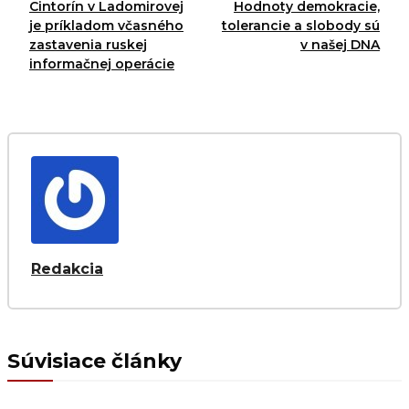
Cintorín v Ladomirovej
Hodnoty demokracie,
je príkladom včasného
tolerancie a slobody sú
zastavenia ruskej
v našej DNA
informačnej operácie
Redakcia
Súvisiace články