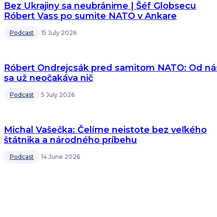
Bez Ukrajiny sa neubránime | Šéf Globsecu
Róbert Vass po sumite NATO v Ankare
Podcast
15 July 2026
Róbert Ondrejcsák pred samitom NATO: Od ná
sa už neočakáva nič
Podcast
5 July 2026
Michal Vašečka: Čelíme neistote bez veľkého
štátnika a národného príbehu
Podcast
14 June 2026