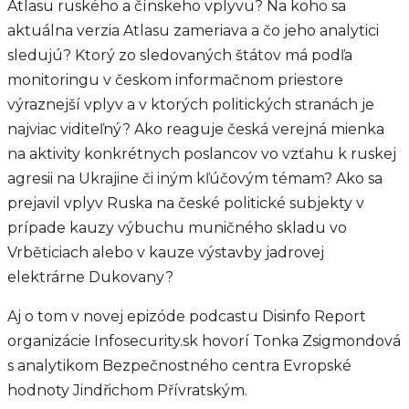
Atlasu ruského a čínskeho vplyvu? Na koho sa
aktuálna verzia Atlasu zameriava a čo jeho analytici
sledujú? Ktorý zo sledovaných štátov má podľa
monitoringu v českom informačnom priestore
výraznejší vplyv a v ktorých politických stranách je
najviac viditeľný? Ako reaguje česká verejná mienka
na aktivity konkrétnych poslancov vo vzťahu k ruskej
agresii na Ukrajine či iným kľúčovým témam? Ako sa
prejavil vplyv Ruska na české politické subjekty v
prípade kauzy výbuchu muničného skladu vo
Vrběticiach alebo v kauze výstavby jadrovej
elektrárne Dukovany?
Aj o tom v novej epizóde podcastu Disinfo Report
organizácie Infosecurity.sk hovorí Tonka Zsigmondová
s analytikom Bezpečnostného centra Evropské
hodnoty Jindřichom Přívratským.