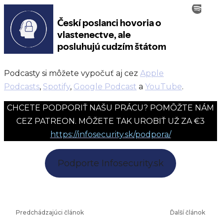
Podcasty si môžete vypočuť aj cez
Apple
Podcasts
,
Spotify
,
Google Podcast
a
YouTube
.
CHCETE PODPORIŤ NAŠU PRÁCU? POMÔŽTE NÁM
CEZ PATREON. MÔŽETE TAK UROBIŤ UŽ ZA €3
https://infosecurity.sk/podpora/
Podporte Infosecurity.sk
Predchádzajúci článok
Ďalší článok