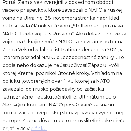
Portál Zem a vek zverejnil v poslednom období
viacero príspevkov, ktoré zavádzali o NATO a ruskej
vojne na Ukrajine. 28. novembra stránka napríklad
publikovala článok s názvom „Stoltenberg priznáva:
NATO chcelo vojnu s Ruskom“. Ako dôkaz toho, že za
vojnu na Ukrajine môže NATO, sa neznámy autor na
Zem a Vek odvolal na list Putina z decembra 2021, v
ktorom požiadal NATO o „bezpečnostné záruky“. To
podľa neho dokazuje neústupčivosť Západu, kvôli
ktorej Kremeľ podnikol útočné kroky. Vzhľadom na
politiku „otvorených dverí“, ku ktorej sa NATO
zaviazalo, boli ruské požiadavky od začiatku
jednoznačne neuskutočniteľné. Ultimátum bolo
členskými krajinami NATO považované za snahu o
formalizáciu novej ruskej sféry vplyvu vo východnej
Európe. Z toho dôvodu bolo nemysliteľné také niečo
prijať. Viac v
článku
.