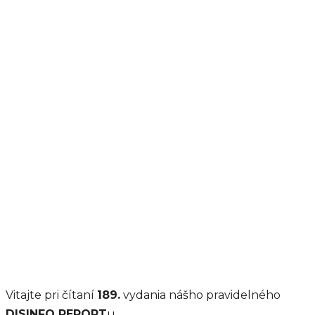
Vitajte pri čítaní
189.
vydania nášho pravidelného
DISINFO REPORT
u.