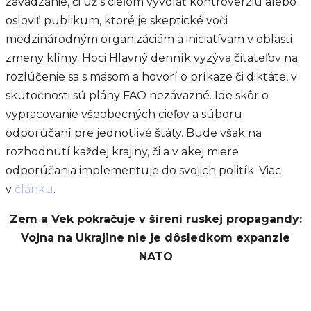
zavádzanie, či už s cieľom vyvolať kontroverziu alebo
osloviť publikum, ktoré je skeptické voči
medzinárodným organizáciám a iniciatívam v oblasti
zmeny klímy. Hoci Hlavný denník vyzýva čitateľov na
rozlúčenie sa s mäsom a hovorí o príkaze či diktáte, v
skutočnosti sú plány FAO nezáväzné. Ide skôr o
vypracovanie všeobecných cieľov a súboru
odporúčaní pre jednotlivé štáty. Bude však na
rozhodnutí každej krajiny, či a v akej miere
odporúčania implementuje do svojich politík. Viac
v
článku
.
Zem a Vek pokračuje v šírení ruskej propagandy:
Vojna na Ukrajine nie je dôsledkom expanzie
NATO