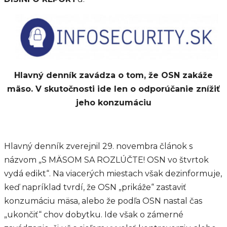
Hlavný denník zavádza o tom, že OSN zakáže
mäso. V skutočnosti ide len o odporúčanie znížiť
jeho konzumáciu
Hlavný denník zverejnil 29. novembra článok s
názvom „S MÄSOM SA ROZLÚČTE! OSN vo štvrtok
vydá edikt“. Na viacerých miestach však dezinformuje,
keď napríklad tvrdí, že OSN „prikáže“ zastaviť
konzumáciu mäsa, alebo že podľa OSN nastal čas
„ukončiť“ chov dobytku. Ide však o zámerné