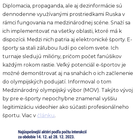
Diplomacia, propaganda, ale aj dezinformácie sú
dennodenne využívanými prostriedkami Ruska v
rámci fungovania na medzinárodnej scéne. Snaží sa
ich implementovať na všetky oblasti, ktoré má k
dispozícii. Medzi nich patria aj elektronické športy. E-
športy sa stali záľubou ľudí po celom svete. Ich
turnaje sledujú milióny, pričom počet fanúšikov
každým rokom rastie. Veľký potenciál e-športov je
možné demonštrovať aj na snahách o ich začlenenie
do olympijských podujatí. Informoval o tom
Medzinárodný olympijský výbor (MOV). Takýto vývoj
by pre e-športy nepochybne znamenal vyššiu
legitimizáciu videohier ako súčasti profesionálneho
športu. Viac v
článku
.