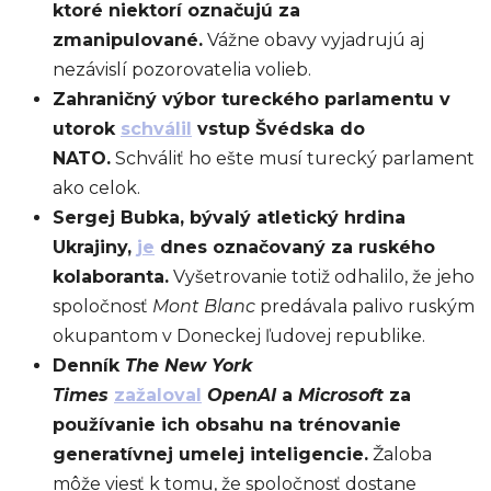
ktoré niektorí označujú za
zmanipulované.
Vážne obavy vyjadrujú aj
nezávislí pozorovatelia volieb.
Zahraničný výbor tureckého parlamentu v
utorok
schválil
vstup Švédska do
NATO.
Schváliť ho ešte musí turecký parlament
ako celok.
Sergej Bubka, bývalý atletický hrdina
Ukrajiny,
je
dnes označovaný za ruského
kolaboranta.
Vyšetrovanie totiž odhalilo, že jeho
spoločnosť
Mont Blanc
predávala palivo ruským
okupantom v Doneckej ľudovej republike.
Denník
The New York
Times
zažaloval
OpenAI
a
Microsoft
za
používanie ich obsahu na trénovanie
generatívnej umelej inteligencie.
Žaloba
môže viesť k tomu, že spoločnosť dostane