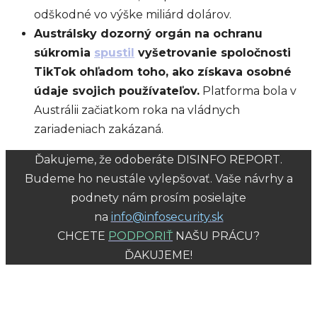
odškodné vo výške miliárd dolárov.
Austrálsky dozorný orgán na ochranu
súkromia
spustil
vyšetrovanie spoločnosti
TikTok ohľadom toho, ako získava osobné
údaje svojich používateľov.
Platforma bola v
Austrálii začiatkom roka na vládnych
zariadeniach zakázaná.
Ďakujeme, že odoberáte DISINFO REPORT.
Budeme ho neustále vylepšovať. Vaše návrhy a
podnety nám prosím posielajte
na
info@infosecurity.sk
CHCETE
PODPORIŤ
NAŠU PRÁCU?
ĎAKUJEME!